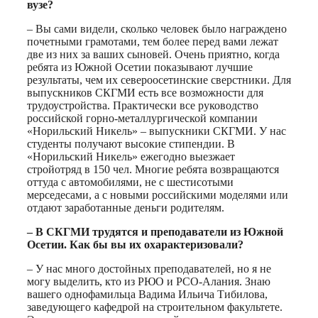
вузе?
– Вы сами видели, сколько человек было награждено
почетными грамотами, тем более перед вами лежат
две из них за ваших сыновей. Очень приятно, когда
ребята из Южной Осетии показывают лучшие
результаты, чем их североосетинские сверстники. Для
выпускников СКГМИ есть все возможности для
трудоустройства. Практически все руководство
российской горно-металлургической компании
«Норильский Никель» – выпускники СКГМИ. У нас
студенты получают высокие стипендии. В
«Норильский Никель» ежегодно выезжает
стройотряд в 150 чел. Многие ребята возвращаются
оттуда с автомобилями, не с шестисотыми
мерседесами, а с новыми российскими моделями или
отдают заработанные деньги родителям.
– В СКГМИ трудятся и преподаватели из Южной
Осетии. Как бы вы их охарактеризовали?
– У нас много достойных преподавателей, но я не
могу выделить, кто из РЮО и РСО-Алания. Знаю
вашего однофамильца Вадима Ильича Тибилова,
заведующего кафедрой на строительном факультете.