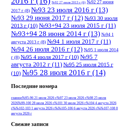
2016 г
(16)
№92 27 июня
№92 27 июля 2013 г
(6)
№93 23 июля 2016 г
(13)
2017 г
(8)
№93 29 июня 2017 г
(12)
№93 30 июля
№93+94 23 июля 2015 г
(11)
2013 г
(10)
№93+94 28 июня 2014 г
(13)
№94 1
№94 1 июля 2017 г
(11)
августа 2013 г
(8)
№94 26 июля 2016 г
(12)
№95 1 июля 2014
№95 7
№95 4 июля 2017 г
(10)
г
(8)
августа 2012 г
(11)
№95 25 июля 2015 г
№95 28 июля 2016 г
(14)
(10)
№95+96 3 августа 2013 г
(11)
№96 6
Последние номера
№96 9 августа 2012
июля 2017 г
(11)
г
(13)
№96+97 3
№96 28 июля 2015 г
(9)
главное
№95-96 21 июля 2026 г
№97 23 июля 2026 г
№98 25 июля
2026
№99-100 28 июля 2026 г
№101 30 июля 2026 г
№104 4 августа 2026
№96+97 30 июля
июля 2014 г
(10)
г
№№102-103 1 августа 2026 г
№№105-106 6 августа 2026 г
№№107-108 8
2016 г
(13)
№97 8
августа 2026 г
№97 6 августа 2013 г
(6)
№97 11 августа
июля 2017 г
(13)
Свежие записи