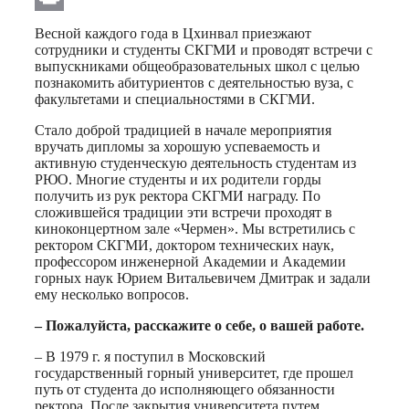
Print
Весной каждого года в Цхинвал приезжают
сотрудники и студенты СКГМИ и проводят встречи с
выпускниками общеобразовательных школ с целью
познакомить абитуриентов с деятельностью вуза, с
факультетами и специальностями в СКГМИ.
Стало доброй традицией в начале мероприятия
вручать дипломы за хорошую успеваемость и
активную студенческую деятельность студентам из
РЮО. Многие студенты и их родители горды
получить из рук ректора СКГМИ награду. По
сложившейся традиции эти встречи проходят в
киноконцертном зале «Чермен». Мы встретились с
ректором СКГМИ, доктором технических наук,
профессором инженерной Академии и Академии
горных наук Юрием Витальевичем Дмитрак и задали
ему несколько вопросов.
– Пожалуйста, расскажите о себе, о вашей работе.
– В 1979 г. я поступил в Московский
государственный горный университет, где прошел
путь от студента до исполняющего обязанности
ректора. После закрытия университета путем