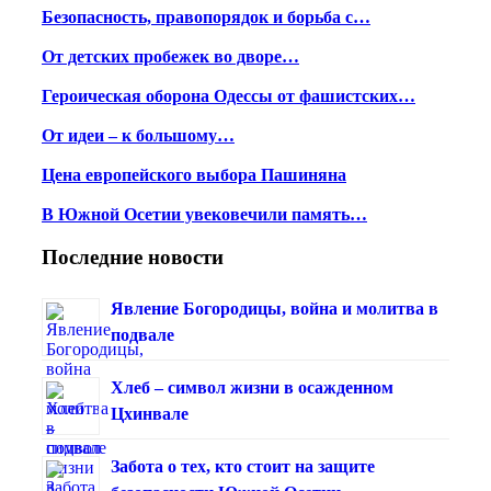
Безопасность, правопорядок и борьба с…
От детских пробежек во дворе…
Героическая оборона Одессы от фашистских…
От идеи – к большому…
Цена европейского выбора Пашиняна
В Южной Осетии увековечили память…
Последние новости
Явление Богородицы, война и молитва в
подвале
Хлеб – символ жизни в осажденном
Цхинвале
Забота о тех, кто стоит на защите