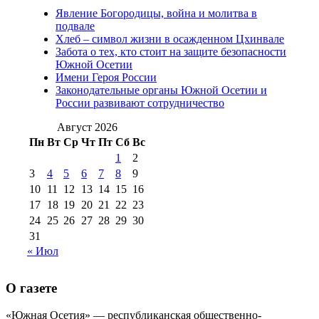
2012 г
(15)
№97 30 июля 2015 г
Явление Богородицы, война и молитва в
(15)
подвале
№98 1 августа 2015 г
(10)
№98 2
Хлеб – символ жизни в осажденном Цхинвале
августа 2016 г
(10)
№98 5 июля 2014 г
(10)
Забота о тех, кто стоит на защите безопасности
№98 14
Южной Осетии
№98 8 августа 2013 г
(9)
Имени Героя России
августа 2012 г
(14)
Законодательные органы Южной Осетии и
№98+99 11 июля
России развивают сотрудничество
№99 4 августа
2017 г
(9)
№99 4 августа 2015 г
(6)
2016 г
(12)
№99 16
Август 2026
№99 8 июля 2014 г
(9)
Пн
Вт
Ср
Чт
Пт
Сб
Вс
№99+100 10
августа 2012 г
(11)
1
2
августа 2013 г
(12)
3
4
5
6
7
8
9
10
11
12
13
14
15
16
17
18
19
20
21
22
23
24
25
26
27
28
29
30
31
« Июл
О газете
«Южная Осетия» — республиканская общественно-