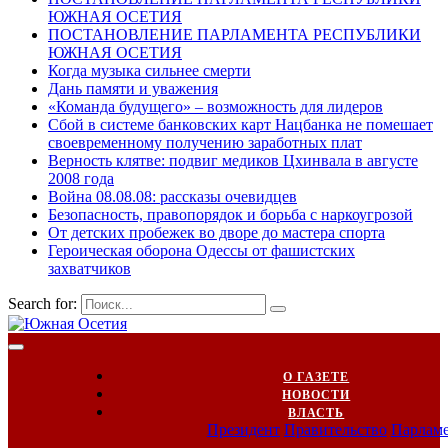
ЮЖНАЯ ОСЕТИЯ
ПОСТАНОВЛЕНИЕ ПАРЛАМЕНТА РЕСПУБЛИКИ
ЮЖНАЯ ОСЕТИЯ
Когда музыка сильнее смерти
Дань памяти и уважения
«Команда будущего» – возможность для лидеров
Сбой в системе банковских карт Нацбанка не помешает
своевременному получению заработных плат
Верность клятве: подвиг медиков Цхинвала в августе
2008 года
Война 08.08.08: рассказы очевидцев
Безопасность, правопорядок и борьба с наркоугрозой
От детских пробежек во дворе до мастера спорта
Героическая оборона Одессы от фашистских
захватчиков
Search for:
О ГАЗЕТЕ
НОВОСТИ
ВЛАСТЬ
Президент
Правительство
Парлам