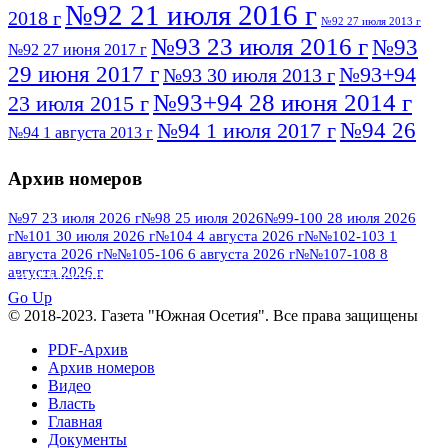
№92 21 июля 2016 г
2018 г
№92 27 июля 2013 г
№93 23 июля 2016 г
№93
№92 27 июня 2017 г
29 июня 2017 г
№93+94
№93 30 июля 2013 г
№93+94 28 июня 2014 г
23 июля 2015 г
№94 26
№94 1 июля 2017 г
№94 1 августа 2013 г
июля 2016 г
№95 4 июля 2017 г
№95 1 июля 2014 г
Архив номеров
№95 7 августа 2012 г
№95 25 июля 2015 г
№95 28 июля 2016 г
№95+96 3 августа
№97 23 июля 2026 г
№98 25 июля 2026
№99-100 28 июля 2026
г
№101 30 июля 2026 г
№104 4 августа 2026 г
№№102-103 1
№96 9 августа
2013 г
№96 6 июля 2017 г
августа 2026 г
№№105-106 6 августа 2026 г
№№107-108 8
2012 г
№96+97 3 июля 2014 г
августа 2026 г
№96 28 июля 2015 г
ПОСМОТРЕТЬ ВСЕ
№96+97 30 июля 2016 г
№97
Go Up
№97 6 августа 2013 г
© 2018-2023. Газета "Южная Осетия". Все права защищены
№97 11 августа 2012 г
8 июля 2017 г
PDF-Архив
№97 30 июля 2015 г
№98 1 августа 2015 г
Архив номеров
Видео
№98 2 августа 2016 г
№98 5 июля 2014 г
№98 8
Власть
№98 14 августа 2012 г
августа 2013 г
Главная
Документы
№99 4