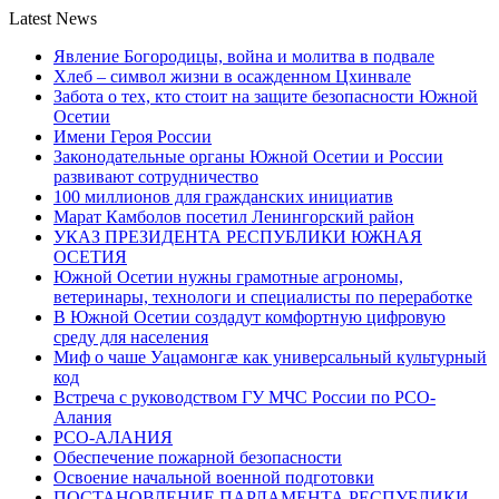
Latest News
Явление Богородицы, война и молитва в подвале
Хлеб – символ жизни в осажденном Цхинвале
Забота о тех, кто стоит на защите безопасности Южной
Осетии
Имени Героя России
Законодательные органы Южной Осетии и России
развивают сотрудничество
100 миллионов для гражданских инициатив
Марат Камболов посетил Ленингорский район
УКАЗ ПРЕЗИДЕНТА РЕСПУБЛИКИ ЮЖНАЯ
ОСЕТИЯ
Южной Осетии нужны грамотные агрономы,
ветеринары, технологи и специалисты по переработке
В Южной Осетии создадут комфортную цифровую
среду для населения
Миф о чаше Уацамонгæ как универсальный культурный
код
Встреча с руководством ГУ МЧС России по РСО-
Алания
РСО-АЛАНИЯ
Обеспечение пожарной безопасности
Освоение начальной военной подготовки
ПОСТАНОВЛЕНИЕ ПАРЛАМЕНТА РЕСПУБЛИКИ