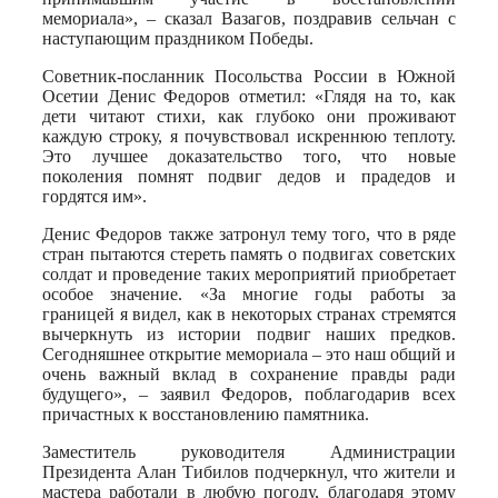
мемориала», – сказал Вазагов, поздравив сельчан с
наступающим праздником Победы.
Советник-посланник Посольства России в Южной
Осетии Денис Федоров отметил: «Глядя на то, как
дети читают стихи, как глубоко они проживают
каждую строку, я почувствовал искреннюю теплоту.
Это лучшее доказательство того, что новые
поколения помнят подвиг дедов и прадедов и
гордятся им».
Денис Федоров также затронул тему того, что в ряде
стран пытаются стереть память о подвигах советских
солдат и проведение таких мероприятий приобретает
особое значение. «За многие годы работы за
границей я видел, как в некоторых странах стремятся
вычеркнуть из истории подвиг наших предков.
Сегодняшнее открытие мемориала – это наш общий и
очень важный вклад в сохранение правды ради
будущего», – заявил Федоров, поблагодарив всех
причастных к восстановлению памятника.
Заместитель руководителя Администрации
Президента Алан Тибилов подчеркнул, что жители и
мастера работали в любую погоду, благодаря этому