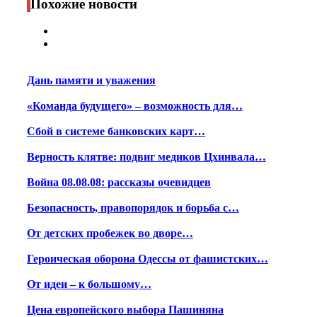
Похожие новости
Дань памяти и уважения
«Команда будущего» – возможность для…
Сбой в системе банковских карт…
Верность клятве: подвиг медиков Цхинвала…
Война 08.08.08: рассказы очевидцев
Безопасность, правопорядок и борьба с…
От детских пробежек во дворе…
Героическая оборона Одессы от фашистских…
От идеи – к большому…
Цена европейского выбора Пашиняна