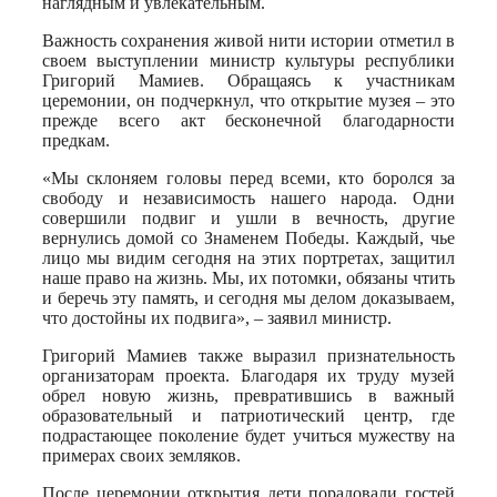
наглядным и увлекательным.
Важность сохранения живой нити истории отметил в
своем выступлении министр культуры республики
Григорий Мамиев. Обращаясь к участникам
церемонии, он подчеркнул, что открытие музея – это
прежде всего акт бесконечной благодарности
предкам.
«Мы склоняем головы перед всеми, кто боролся за
свободу и независимость нашего народа. Одни
совершили подвиг и ушли в вечность, другие
вернулись домой со Знаменем Победы. Каждый, чье
лицо мы видим сегодня на этих портретах, защитил
наше право на жизнь. Мы, их потомки, обязаны чтить
и беречь эту память, и сегодня мы делом доказываем,
что достойны их подвига», – заявил министр.
Григорий Мамиев также выразил признательность
организаторам проекта. Благодаря их труду музей
обрел новую жизнь, превратившись в важный
образовательный и патриотический центр, где
подрастающее поколение будет учиться мужеству на
примерах своих земляков.
После церемонии открытия дети порадовали гостей