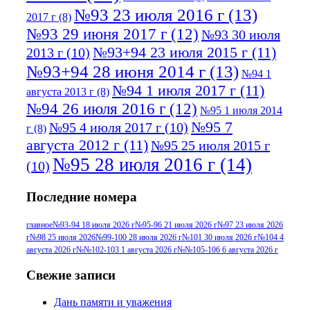
№93 23 июля 2016 г
(13)
2017 г
(8)
№93 29 июня 2017 г
(12)
№93 30 июля
№93+94 23 июля 2015 г
(11)
2013 г
(10)
№93+94 28 июня 2014 г
(13)
№94 1
№94 1 июля 2017 г
(11)
августа 2013 г
(8)
№94 26 июля 2016 г
(12)
№95 1 июля 2014
№95 7
№95 4 июля 2017 г
(10)
г
(8)
августа 2012 г
(11)
№95 25 июля 2015 г
№95 28 июля 2016 г
(14)
(10)
№95+96 3 августа 2013 г
(11)
№96 6
Последние номера
№96 9 августа 2012
июля 2017 г
(11)
г
(13)
№96+97 3
№96 28 июля 2015 г
(9)
главное
№93-94 18 июля 2026 г
№95-96 21 июля 2026 г
№97 23 июля 2026
г
№98 25 июля 2026
№99-100 28 июля 2026 г
№101 30 июля 2026 г
№104 4
№96+97 30 июля
июля 2014 г
(10)
августа 2026 г
№№102-103 1 августа 2026 г
№№105-106 6 августа 2026 г
2016 г
(13)
№97 8
№97 6 августа 2013 г
(6)
Свежие записи
№97 11 августа
июля 2017 г
(13)
Дань памяти и уважения
2012 г
(15)
№97 30 июля 2015 г