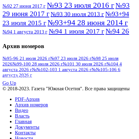
№93 23 июля 2016 г
№93
№92 27 июня 2017 г
29 июня 2017 г
№93+94
№93 30 июля 2013 г
№93+94 28 июня 2014 г
23 июля 2015 г
№94 26
№94 1 июля 2017 г
№94 1 августа 2013 г
июля 2016 г
№95 4 июля 2017 г
№95 1 июля 2014 г
Архив номеров
№95 7 августа 2012 г
№95 25 июля 2015 г
№95 28 июля 2016 г
№95+96 3 августа
№95-96 21 июля 2026 г
№97 23 июля 2026 г
№98 25 июля
2026
№99-100 28 июля 2026 г
№101 30 июля 2026 г
№104 4
№96 9 августа
2013 г
№96 6 июля 2017 г
августа 2026 г
№№102-103 1 августа 2026 г
№№105-106 6
2012 г
№96+97 3 июля 2014 г
августа 2026 г
№96 28 июля 2015 г
ПОСМОТРЕТЬ ВСЕ
№96+97 30 июля 2016 г
№97
Go Up
№97 6 августа 2013 г
© 2018-2023. Газета "Южная Осетия". Все права защищены
№97 11 августа 2012 г
8 июля 2017 г
PDF-Архив
№97 30 июля 2015 г
№98 1 августа 2015 г
Архив номеров
Видео
№98 2 августа 2016 г
№98 5 июля 2014 г
№98 8
Власть
№98 14 августа 2012 г
августа 2013 г
Главная
Документы
№99 4
№98+99 11 июля 2017 г
№99 4 августа 2015 г
Контакты
августа 2016 г
№99 16
№99 8 июля 2014 г
Новости