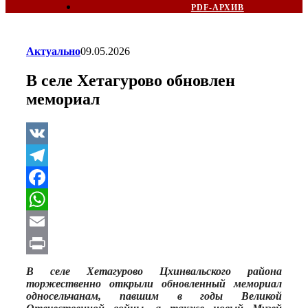
PDF-АРХИВ
Актуально
09.05.2026
В селе Хетагурово обновлен
мемориал
VK
Telegram
Facebook
WhatsApp
Email
Print
В селе Хетагурово Цхинвальского района
торжественно открыли обновленный мемориал
односельчанам, павшим в годы Великой