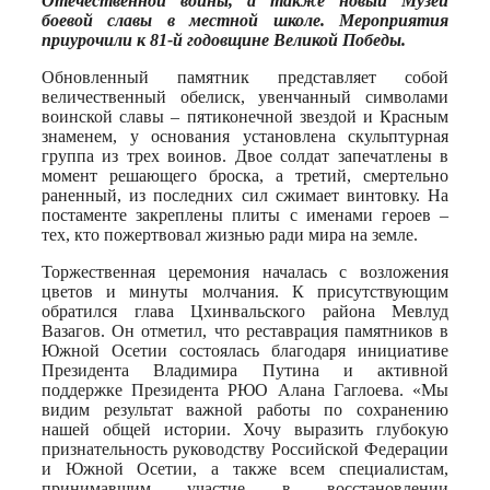
Отечественной войны, а также новый Музей
боевой славы в местной школе. Мероприятия
приурочили к 81-й годовщине Великой Победы.
Обновленный памятник представляет собой
величественный обелиск, увенчанный символами
воинской славы – пятиконечной звездой и Красным
знаменем, у основания установлена скульптурная
группа из трех воинов. Двое солдат запечатлены в
момент решающего броска, а третий, смертельно
раненный, из последних сил сжимает винтовку. На
постаменте закреплены плиты с именами героев –
тех, кто пожертвовал жизнью ради мира на земле.
Торжественная церемония началась с возложения
цветов и минуты молчания. К присутствующим
обратился глава Цхинвальского района Мевлуд
Вазагов. Он отметил, что реставрация памятников в
Южной Осетии состоялась благодаря инициативе
Президента Владимира Путина и активной
поддержке Президента РЮО Алана Гаглоева. «Мы
видим результат важной работы по сохранению
нашей общей истории. Хочу выразить глубокую
признательность руководству Российской Федерации
и Южной Осетии, а также всем специалистам,
принимавшим участие в восстановлении