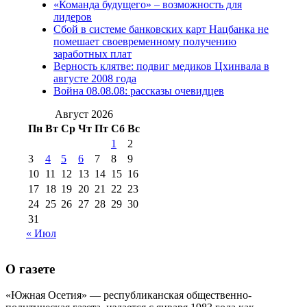
«Команда будущего» – возможность для
(15)
лидеров
№98 1 августа 2015 г
(10)
№98 2
Сбой в системе банковских карт Нацбанка не
августа 2016 г
(10)
№98 5 июля 2014 г
(10)
помешает своевременному получению
№98 14
заработных плат
№98 8 августа 2013 г
(9)
Верность клятве: подвиг медиков Цхинвала в
августа 2012 г
(14)
августе 2008 года
№98+99 11 июля
Война 08.08.08: рассказы очевидцев
№99 4 августа
2017 г
(9)
№99 4 августа 2015 г
(6)
2016 г
(12)
№99 16
Август 2026
№99 8 июля 2014 г
(9)
Пн
Вт
Ср
Чт
Пт
Сб
Вс
№99+100 10
августа 2012 г
(11)
1
2
августа 2013 г
(12)
3
4
5
6
7
8
9
10
11
12
13
14
15
16
17
18
19
20
21
22
23
24
25
26
27
28
29
30
31
« Июл
О газете
«Южная Осетия» — республиканская общественно-