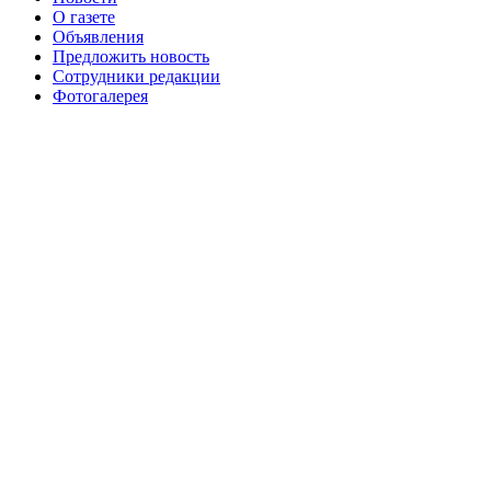
О газете
№99+100 10 августа 2013 г
августа 2012 г
Объявления
Предложить новость
Сотрудники редакции
Фотогалерея