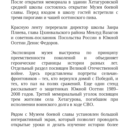
После открытия мемориала в здании Хетагуровской
средней школы состоялось открытие Музея боевой
славы. Перед входом в школу гостей встретили с
тремя пирогами и чашей осетинского пива.
Красную ленту перерезали директор школы Заира
Плиева, глава Цхинвальского района Мевлуд Вазагов
и советник-посланник Посольства России в Южной
Осетии Денис Федоров.
Экспозиция музея выстроена по принципу
преемственности поколений и объединяет
героические страницы истории разных лет.
Отдельный раздел посвящен Великой Отечественной
войне. Здесь представлены портреты сельчан-
фронтовиков – тех, кто вернулся домой с Победой, и
тех, кто пал на полях сражений. Еще один стенд
рассказывает о защитниках Южной Осетии 1989–
2008 годов. Третий мемориальный уголок посвящен
трем жителям села Хетагурова, погибшим при
исполнении воинского долга в ходе СВО.
Рядом с Музеем боевой славы установлен большой
интерактивный экран, который позволит проводить
открытые уроки и делать изучение истории более