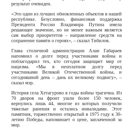
результат очевиден.
«Это один из лучших обновленных объектов в нашей
республике. Безусловно, финансовая поддержка
Президента России Владимира Путина имела
решающее значение, но не менее важным является
сам выбор приоритетов – направление средств на
сохранение памяти о героях», – сказал Тибилов.
Глава столичной администрации Алан Габараев
напомнил о долге перед участниками войны и
поблагодарил тех, кто сегодня защищает мир от
нацизма. «Мы в неоплатном долгу перед
участниками Великой Отечественной войны, и
сегодняшний день – дань их великому подвигу», –
сказал мэр.
История села Хетагурово в годы войны трагична. Из
70 дворов на фронт ушли более 150 человек,
вернулись лишь 44, многие из которых получили
тяжелые ранения и остались инвалидами. Этот
памятник, торжественно открытый в 1975 году к 30-
летию Победы, напоминает о цене, заплаченной за
мир.