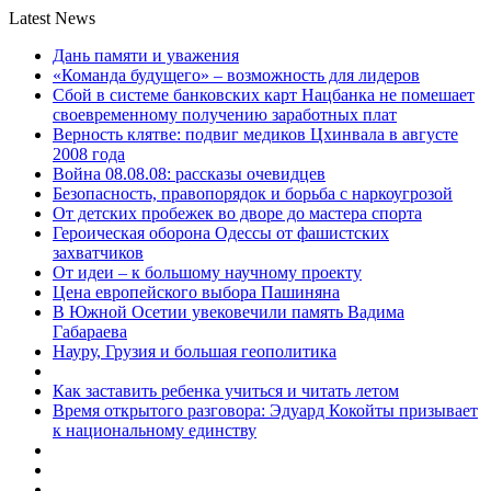
Latest News
Дань памяти и уважения
«Команда будущего» – возможность для лидеров
Сбой в системе банковских карт Нацбанка не помешает
своевременному получению заработных плат
Верность клятве: подвиг медиков Цхинвала в августе
2008 года
Война 08.08.08: рассказы очевидцев
Безопасность, правопорядок и борьба с наркоугрозой
От детских пробежек во дворе до мастера спорта
Героическая оборона Одессы от фашистских
захватчиков
От идеи – к большому научному проекту
Цена европейского выбора Пашиняна
В Южной Осетии увековечили память Вадима
Габараева
Науру, Грузия и большая геополитика
Как заставить ребенка учиться и читать летом
Время открытого разговора: Эдуард Кокойты призывает
к национальному единству