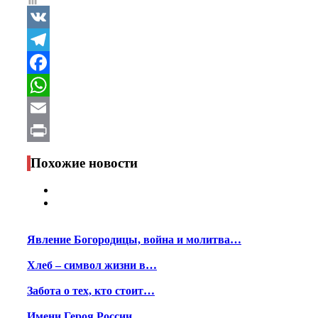
VK
Telegram
Facebook
WhatsApp
Email
Print
Похожие новости
Явление Богородицы, война и молитва…
Хлеб – символ жизни в…
Забота о тех, кто стоит…
Имени Героя России