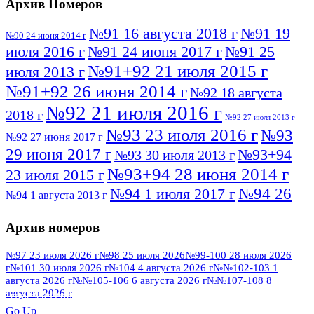
Архив Номеров
№91 16 августа 2018 г
№91 19
№90 24 июня 2014 г
июля 2016 г
№91 24 июня 2017 г
№91 25
№91+92 21 июля 2015 г
июля 2013 г
№91+92 26 июня 2014 г
№92 18 августа
№92 21 июля 2016 г
2018 г
№92 27 июля 2013 г
№93 23 июля 2016 г
№93
№92 27 июня 2017 г
29 июня 2017 г
№93+94
№93 30 июля 2013 г
№93+94 28 июня 2014 г
23 июля 2015 г
№94 26
№94 1 июля 2017 г
№94 1 августа 2013 г
июля 2016 г
№95 4 июля 2017 г
№95 1 июля 2014 г
Архив номеров
№95 7 августа 2012 г
№95 25 июля 2015 г
№95 28 июля 2016 г
№95+96 3 августа
№97 23 июля 2026 г
№98 25 июля 2026
№99-100 28 июля 2026
г
№101 30 июля 2026 г
№104 4 августа 2026 г
№№102-103 1
№96 9 августа
2013 г
№96 6 июля 2017 г
августа 2026 г
№№105-106 6 августа 2026 г
№№107-108 8
2012 г
№96+97 3 июля 2014 г
августа 2026 г
№96 28 июля 2015 г
ПОСМОТРЕТЬ ВСЕ
№96+97 30 июля 2016 г
№97
Go Up