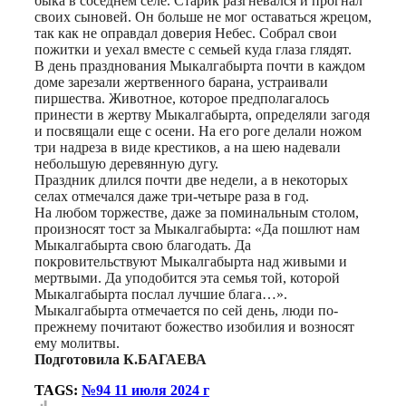
быка в соседнем селе. Старик разгневался и прогнал
своих сыновей. Он больше не мог оставаться жрецом,
так как не оправдал доверия Небес. Собрал свои
пожитки и уехал вместе с семьей куда глаза глядят.
В день празднования Мыкалгабырта почти в каждом
доме зарезали жертвенного барана, устраивали
пиршества. Животное, которое предполагалось
принести в жертву Мыкалгабырта, определяли загодя
и посвящали еще с осени. На его роге делали ножом
три надреза в виде крестиков, а на шею надевали
небольшую деревянную дугу.
Праздник длился почти две недели, а в некоторых
селах отмечался даже три-четыре раза в год.
На любом торжестве, даже за поминальным столом,
произносят тост за Мыкалгабырта: «Да пошлют нам
Мыкалгабырта свою благодать. Да
покровительствуют Мыкалгабырта над живыми и
мертвыми. Да уподобится эта семья той, которой
Мыкалгабырта послал лучшие блага…».
Мыкалгабырта отмечается по сей день, люди по-
прежнему почитают божество изобилия и возносят
ему молитвы.
Подготовила К.БАГАЕВА
TAGS:
№94 11 июля 2024 г