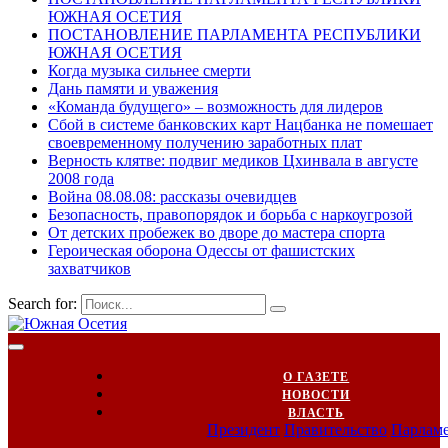
ЮЖНАЯ ОСЕТИЯ
ПОСТАНОВЛЕНИЕ ПАРЛАМЕНТА РЕСПУБЛИКИ
ЮЖНАЯ ОСЕТИЯ
Когда музыка сильнее смерти
Дань памяти и уважения
«Команда будущего» – возможность для лидеров
Сбой в системе банковских карт Нацбанка не помешает
своевременному получению заработных плат
Верность клятве: подвиг медиков Цхинвала в августе
2008 года
Война 08.08.08: рассказы очевидцев
Безопасность, правопорядок и борьба с наркоугрозой
От детских пробежек во дворе до мастера спорта
Героическая оборона Одессы от фашистских
захватчиков
Search for:
О ГАЗЕТЕ
НОВОСТИ
ВЛАСТЬ
Президент
Правительство
Парлам