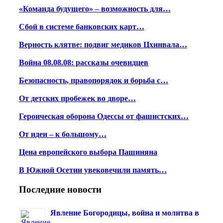
«Команда будущего» – возможность для…
Сбой в системе банковских карт…
Верность клятве: подвиг медиков Цхинвала…
Война 08.08.08: рассказы очевидцев
Безопасность, правопорядок и борьба с…
От детских пробежек во дворе…
Героическая оборона Одессы от фашистских…
От идеи – к большому…
Цена европейского выбора Пашиняна
В Южной Осетии увековечили память…
Последние новости
Явление Богородицы, война и молитва в