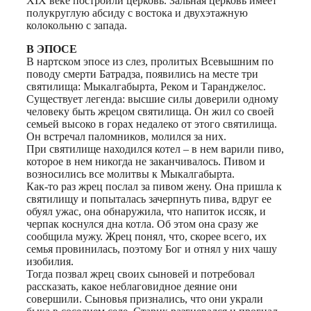
XIX веке построили церковь. Зальная церковь имеет
полукруглую абсиду с востока и двухэтажную
колокольню с запада.
В ЭПОСЕ
В нартском эпосе из слез, пролитых Всевышним по
поводу смерти Батрадза, появились на месте три
святилища: Мыкалгабырта, Реком и Таранджелос.
Существует легенда: высшие силы доверили одному
человеку быть жрецом святилища. Он жил со своей
семьей высоко в горах недалеко от этого святилища.
Он встречал паломников, молился за них.
При святилище находился котел – в нем варили пиво,
которое в нем никогда не заканчивалось. Пивом и
возносились все молитвы к Мыкалгабырта.
Как-то раз жрец послал за пивом жену. Она пришла к
святилищу и попыталась зачерпнуть пива, вдруг ее
обуял ужас, она обнаружила, что напиток иссяк, и
черпак коснулся дна котла. Об этом она сразу же
сообщила мужу. Жрец понял, что, скорее всего, их
семья провинилась, поэтому Бог и отнял у них чашу
изобилия.
Тогда позвал жрец своих сыновей и потребовал
рассказать, какое неблаговидное деяние они
совершили. Сыновья признались, что они украли