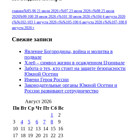
№96 9 августа 2012
июля 2017 г
(11)
г
(13)
№96+97 3
№96 28 июля 2015 г
(9)
главное
№95-96 21 июля 2026 г
№97 23 июля 2026 г
№98 25 июля
2026
№99-100 28 июля 2026 г
№101 30 июля 2026 г
№104 4 августа 2026
№96+97 30 июля
июля 2014 г
(10)
г
№№102-103 1 августа 2026 г
№№105-106 6 августа 2026 г
№№107-108 8
2016 г
(13)
№97 8
августа 2026 г
№97 6 августа 2013 г
(6)
№97 11 августа
июля 2017 г
(13)
Свежие записи
2012 г
(15)
№97 30 июля 2015 г
Явление Богородицы, война и молитва в
(15)
подвале
№98 1 августа 2015 г
(10)
№98 2
Хлеб – символ жизни в осажденном Цхинвале
августа 2016 г
(10)
№98 5 июля 2014 г
(10)
Забота о тех, кто стоит на защите безопасности
№98 14
Южной Осетии
№98 8 августа 2013 г
(9)
Имени Героя России
августа 2012 г
(14)
Законодательные органы Южной Осетии и
№98+99 11 июля
России развивают сотрудничество
№99 4 августа
2017 г
(9)
№99 4 августа 2015 г
(6)
2016 г
(12)
№99 16
Август 2026
№99 8 июля 2014 г
(9)
Пн
Вт
Ср
Чт
Пт
Сб
Вс
№99+100 10
августа 2012 г
(11)
1
2
августа 2013 г
(12)
3
4
5
6
7
8
9
10
11
12
13
14
15
16
17
18
19
20
21
22
23