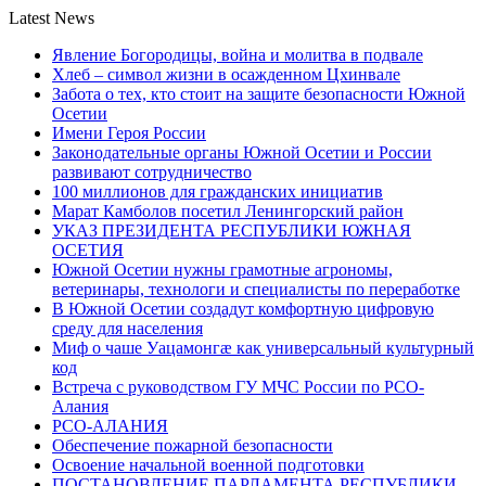
Latest News
Явление Богородицы, война и молитва в подвале
Хлеб – символ жизни в осажденном Цхинвале
Забота о тех, кто стоит на защите безопасности Южной
Осетии
Имени Героя России
Законодательные органы Южной Осетии и России
развивают сотрудничество
100 миллионов для гражданских инициатив
Марат Камболов посетил Ленингорский район
УКАЗ ПРЕЗИДЕНТА РЕСПУБЛИКИ ЮЖНАЯ
ОСЕТИЯ
Южной Осетии нужны грамотные агрономы,
ветеринары, технологи и специалисты по переработке
В Южной Осетии создадут комфортную цифровую
среду для населения
Миф о чаше Уацамонгæ как универсальный культурный
код
Встреча с руководством ГУ МЧС России по РСО-
Алания
РСО-АЛАНИЯ
Обеспечение пожарной безопасности
Освоение начальной военной подготовки
ПОСТАНОВЛЕНИЕ ПАРЛАМЕНТА РЕСПУБЛИКИ