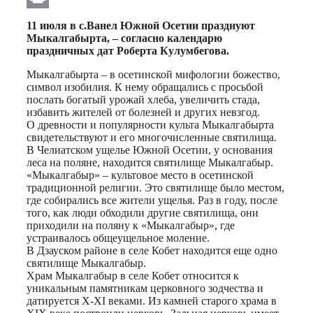
Print
11 июля в с.Ванел Южной Осетии празднуют
Мыкалгабырта, – согласно календарю
праздничных дат Роберта Кулумбегова.
Мыкалгабырта – в осетинской мифологии божество,
символ изобилия. К нему обращались с просьбой
послать богатый урожай хлеба, увеличить стада,
избавить жителей от болезней и других невзгод.
О древности и популярности культа Мыкалгабырта
свидетельствуют и его многочисленные святилища.
В Челиатском ущелье Южной Осетии, у основания
леса на поляне, находится святилище Мыкалгабыр.
«Мыкалгабыр» – культовое место в осетинской
традиционной религии. Это святилище было местом,
где собирались все жители ущелья. Раз в году, после
того, как люди обходили другие святилища, они
приходили на поляну к «Мыкалгабыр», где
устраивалось общеущельное моление.
В Дзауском районе в селе Кобет находится еще одно
святилище Мыкалгабыр.
Храм Мыкалгабыр в селе Кобет относится к
уникальным памятникам церковного зодчества и
датируется X-XI веками. Из камней старого храма в