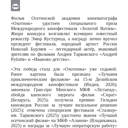
Email
Print
Фильм Осетинской академии кинематографа
«Охотник» удостоен специального приза
Международного кинофестиваля «Золотой Витязь».
Жюри конкурса возглавлял всемирно известный
режиссёр Эмир Кустурица, а награду лично вручил
президент фестиваля, народный артист России
Николай Бурляев — легендарный актёр, знакомый
зрителям по фильмам Андрея Тарковского «Андрей
Рублёв» и «Иваново детство».
«Эта победа стала для «Охотника» уже седьмой.
Ранее картина была признана «Лучшим
приключенческим фильмом» на 15-м Делийском
международном кинофестивале (Индия, 2026);
завоевала Гран-при Минского МКФ «Лістапад»,
обойдя каннского лауреата -фильм «Сират»
(Беларусь, 2025); получила премию Гильдии
киноведов России за лучшее визуальное решение
(2025); отмечена спецпризом фестиваля «Сталкер»
им. Тарковского (2025); удостоена звания «Лучший
осетинский фильм» на МКФ «Алания» (Владикавказ,
2025) и награды за «Лучшую операторскую работу»