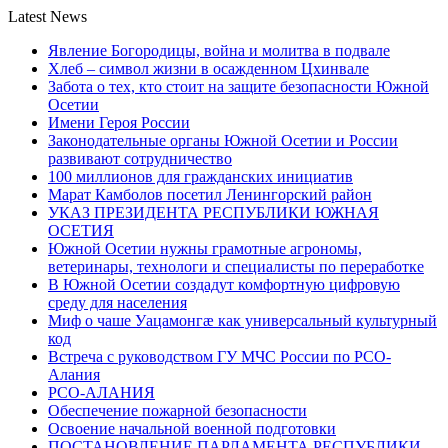
Latest News
Явление Богородицы, война и молитва в подвале
Хлеб – символ жизни в осажденном Цхинвале
Забота о тех, кто стоит на защите безопасности Южной
Осетии
Имени Героя России
Законодательные органы Южной Осетии и России
развивают сотрудничество
100 миллионов для гражданских инициатив
Марат Камболов посетил Ленингорский район
УКАЗ ПРЕЗИДЕНТА РЕСПУБЛИКИ ЮЖНАЯ
ОСЕТИЯ
Южной Осетии нужны грамотные агрономы,
ветеринары, технологи и специалисты по переработке
В Южной Осетии создадут комфортную цифровую
среду для населения
Миф о чаше Уацамонгæ как универсальный культурный
код
Встреча с руководством ГУ МЧС России по РСО-
Алания
РСО-АЛАНИЯ
Обеспечение пожарной безопасности
Освоение начальной военной подготовки
ПОСТАНОВЛЕНИЕ ПАРЛАМЕНТА РЕСПУБЛИКИ