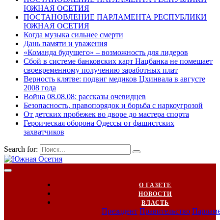
ЮЖНАЯ ОСЕТИЯ
ПОСТАНОВЛЕНИЕ ПАРЛАМЕНТА РЕСПУБЛИКИ
ЮЖНАЯ ОСЕТИЯ
Когда музыка сильнее смерти
Дань памяти и уважения
«Команда будущего» – возможность для лидеров
Сбой в системе банковских карт Нацбанка не помешает
своевременному получению заработных плат
Верность клятве: подвиг медиков Цхинвала в августе
2008 года
Война 08.08.08: рассказы очевидцев
Безопасность, правопорядок и борьба с наркоугрозой
От детских пробежек во дворе до мастера спорта
Героическая оборона Одессы от фашистских
захватчиков
Search for:
О ГАЗЕТЕ
НОВОСТИ
ВЛАСТЬ
Президент
Правительство
Парлам