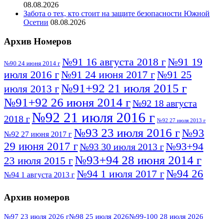
08.08.2026
Забота о тех, кто стоит на защите безопасности Южной
Осетии
08.08.2026
Архив Номеров
№91 16 августа 2018 г
№91 19
№90 24 июня 2014 г
июля 2016 г
№91 24 июня 2017 г
№91 25
№91+92 21 июля 2015 г
июля 2013 г
№91+92 26 июня 2014 г
№92 18 августа
№92 21 июля 2016 г
2018 г
№92 27 июля 2013 г
№93 23 июля 2016 г
№93
№92 27 июня 2017 г
29 июня 2017 г
№93+94
№93 30 июля 2013 г
№93+94 28 июня 2014 г
23 июля 2015 г
№94 26
№94 1 июля 2017 г
№94 1 августа 2013 г
июля 2016 г
№95 4 июля 2017 г
№95 1 июля 2014 г
Архив номеров
№95 7 августа 2012 г
№95 25 июля 2015 г
№95 28 июля 2016 г
№95+96 3 августа
№97 23 июля 2026 г
№98 25 июля 2026
№99-100 28 июля 2026