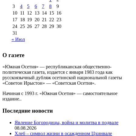
августа 2013 г
(12)
3
4
5
6
7
8
9
10
11
12
13
14
15
16
17
18
19
20
21
22
23
24
25
26
27
28
29
30
31
« Июл
О газете
«Южная Осетия» — республиканская общественно-
политическая газета, издается с января 1983 года как
русскоязычный дубляж осетинской национальной газеты
«Советон Ирыстон» — «Советская Осетия».
Начиная с 1993 г. «Южная Осетия» — самостоятельное
издание..
Последние новости
Явление Богородицы, война и молитва в подвале
08.08.2026
Хлеб – символ жизни в осажденном Цхинвале