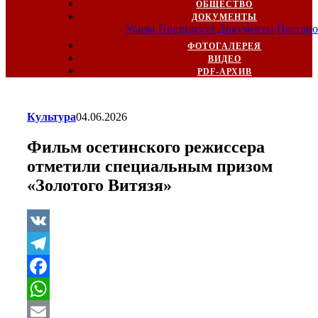
ОБЩЕСТВО
ДОКУМЕНТЫ
Указы Президента
Документы
Постано
ФОТОГАЛЕРЕЯ
ВИДЕО
PDF-АРХИВ
Культура
04.06.2026
Фильм осетинского режиссера
отметили специальным призом
«Золотого Витязя»
VK
Telegram
Facebook
WhatsApp