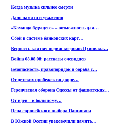
Когда музыка сильнее смерти
Дань памяти и уважения
«Команда будущего» – возможность для…
Сбой в системе банковских карт…
Верность клятве: подвиг медиков Цхинвала…
Война 08.08.08: рассказы очевидцев
Безопасность, правопорядок и борьба с…
От детских пробежек во дворе…
Героическая оборона Одессы от фашистских…
От идеи – к большому…
Цена европейского выбора Пашиняна
В Южной Осетии увековечили память…