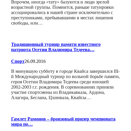
Впрочем, иногда «тату» балуются и люди зрелой
возрастной группы. Помнится, раньше татуировки
ассоциировались в нашей стране исключительно с
преступниками, пребывавшими в местах лишения
свободы, или…
Традиционный турнир памяти известного
патриота Осетии Владимира Тедеева…
Спорт
26.09.2016
В минувшую субботу в городе Квайса завершился III-
й Международный турнир по вольной борьбе памяти,
героя Осетии Владимира Тедеева среди юношей
2002-2003 г.г. рождения. В соревнованиях приняли
участие спортсмены из Владикавказа, Ардона,
Алагира, Беслана, Цхинвала, Квайсы…
Гамлет Рамонов – бронзовый призер чемпионата
мира по…