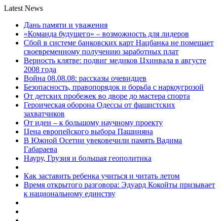
Latest News
Дань памяти и уважения
«Команда будущего» – возможность для лидеров
Сбой в системе банковских карт Нацбанка не помешает
своевременному получению заработных плат
Верность клятве: подвиг медиков Цхинвала в августе
2008 года
Война 08.08.08: рассказы очевидцев
Безопасность, правопорядок и борьба с наркоугрозой
От детских пробежек во дворе до мастера спорта
Героическая оборона Одессы от фашистских
захватчиков
От идеи – к большому научному проекту
Цена европейского выбора Пашиняна
В Южной Осетии увековечили память Вадима
Габараева
Науру, Грузия и большая геополитика
Как заставить ребенка учиться и читать летом
Время открытого разговора: Эдуард Кокойты призывает
к национальному единству