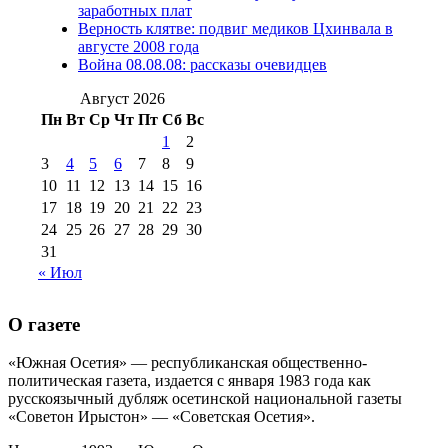
№98 14
заработных плат
№98 8 августа 2013 г
(9)
Верность клятве: подвиг медиков Цхинвала в
августа 2012 г
(14)
августе 2008 года
№98+99 11 июля
Война 08.08.08: рассказы очевидцев
№99 4 августа
2017 г
(9)
№99 4 августа 2015 г
(6)
2016 г
(12)
№99 16
Август 2026
№99 8 июля 2014 г
(9)
Пн
Вт
Ср
Чт
Пт
Сб
Вс
№99+100 10
августа 2012 г
(11)
1
2
августа 2013 г
(12)
3
4
5
6
7
8
9
10
11
12
13
14
15
16
17
18
19
20
21
22
23
24
25
26
27
28
29
30
31
« Июл
О газете
«Южная Осетия» — республиканская общественно-
политическая газета, издается с января 1983 года как
русскоязычный дубляж осетинской национальной газеты
«Советон Ирыстон» — «Советская Осетия».