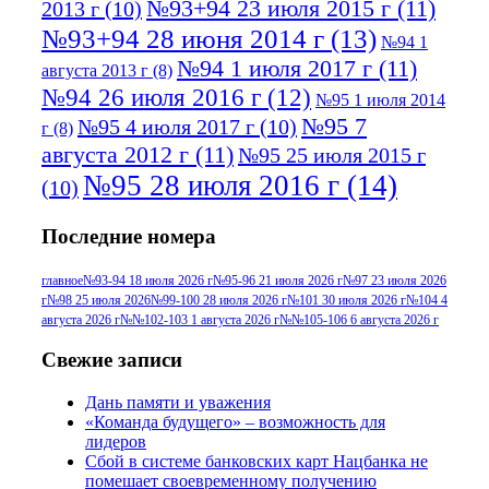
№93+94 23 июля 2015 г
(11)
2013 г
(10)
№93+94 28 июня 2014 г
(13)
№94 1
№94 1 июля 2017 г
(11)
августа 2013 г
(8)
№94 26 июля 2016 г
(12)
№95 1 июля 2014
№95 7
№95 4 июля 2017 г
(10)
г
(8)
августа 2012 г
(11)
№95 25 июля 2015 г
№95 28 июля 2016 г
(14)
(10)
№95+96 3 августа 2013 г
(11)
№96 6
Последние номера
№96 9 августа 2012
июля 2017 г
(11)
г
(13)
№96+97 3
№96 28 июля 2015 г
(9)
главное
№93-94 18 июля 2026 г
№95-96 21 июля 2026 г
№97 23 июля 2026
г
№98 25 июля 2026
№99-100 28 июля 2026 г
№101 30 июля 2026 г
№104 4
№96+97 30 июля
июля 2014 г
(10)
августа 2026 г
№№102-103 1 августа 2026 г
№№105-106 6 августа 2026 г
2016 г
(13)
№97 8
№97 6 августа 2013 г
(6)
Свежие записи
№97 11 августа
июля 2017 г
(13)
Дань памяти и уважения
2012 г
(15)
№97 30 июля 2015 г
«Команда будущего» – возможность для
(15)
лидеров
№98 1 августа 2015 г
(10)
№98 2
Сбой в системе банковских карт Нацбанка не
августа 2016 г
(10)
№98 5 июля 2014 г
(10)
помешает своевременному получению