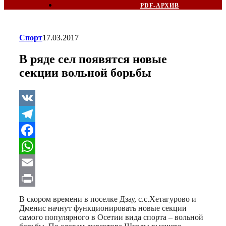
PDF-АРХИВ
Спорт
17.03.2017
В ряде сел появятся новые
секции вольной борьбы
VK
Telegram
Facebook
WhatsApp
Email
Print
В скором времени в поселке Дзау, с.с.Хетагурово и
Дменис начнут функционировать новые секции
самого популярного в Осетии вида спорта – вольной