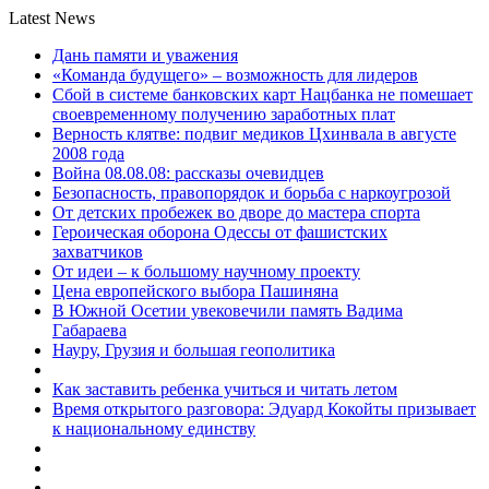
Latest News
Дань памяти и уважения
«Команда будущего» – возможность для лидеров
Сбой в системе банковских карт Нацбанка не помешает
своевременному получению заработных плат
Верность клятве: подвиг медиков Цхинвала в августе
2008 года
Война 08.08.08: рассказы очевидцев
Безопасность, правопорядок и борьба с наркоугрозой
От детских пробежек во дворе до мастера спорта
Героическая оборона Одессы от фашистских
захватчиков
От идеи – к большому научному проекту
Цена европейского выбора Пашиняна
В Южной Осетии увековечили память Вадима
Габараева
Науру, Грузия и большая геополитика
Как заставить ребенка учиться и читать летом
Время открытого разговора: Эдуард Кокойты призывает
к национальному единству