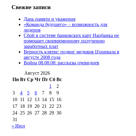
2016 г
(13)
№97 8
№97 6 августа 2013 г
(6)
Свежие записи
№97 11 августа
июля 2017 г
(13)
Дань памяти и уважения
2012 г
(15)
№97 30 июля 2015 г
«Команда будущего» – возможность для
(15)
лидеров
№98 1 августа 2015 г
(10)
№98 2
Сбой в системе банковских карт Нацбанка не
августа 2016 г
(10)
№98 5 июля 2014 г
(10)
помешает своевременному получению
№98 14
заработных плат
№98 8 августа 2013 г
(9)
Верность клятве: подвиг медиков Цхинвала в
августа 2012 г
(14)
августе 2008 года
№98+99 11 июля
Война 08.08.08: рассказы очевидцев
№99 4 августа
2017 г
(9)
№99 4 августа 2015 г
(6)
2016 г
(12)
№99 16
Август 2026
№99 8 июля 2014 г
(9)
Пн
Вт
Ср
Чт
Пт
Сб
Вс
№99+100 10
августа 2012 г
(11)
1
2
августа 2013 г
(12)
3
4
5
6
7
8
9
10
11
12
13
14
15
16
17
18
19
20
21
22
23
24
25
26
27
28
29
30
31
« Июл