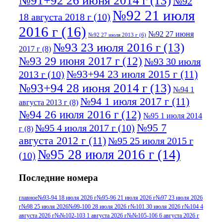
№91+92 26 июня 2014 г
(13)
№92
№92 21 июля
18 августа 2018 г
(10)
2016 г
(16)
№92 27 июня
№92 27 июля 2013 г
(6)
№93 23 июля 2016 г
(13)
2017 г
(8)
№93 29 июня 2017 г
(12)
№93 30 июля
№93+94 23 июля 2015 г
(11)
2013 г
(10)
№93+94 28 июня 2014 г
(13)
№94 1
№94 1 июля 2017 г
(11)
августа 2013 г
(8)
№94 26 июля 2016 г
(12)
№95 1 июля 2014
№95 7
№95 4 июля 2017 г
(10)
г
(8)
августа 2012 г
(11)
№95 25 июля 2015 г
№95 28 июля 2016 г
(14)
(10)
№95+96 3 августа 2013 г
(11)
№96 6
Последние номера
№96 9 августа 2012
июля 2017 г
(11)
г
(13)
№96+97 3
№96 28 июля 2015 г
(9)
главное
№93-94 18 июля 2026 г
№95-96 21 июля 2026 г
№97 23 июля 2026
г
№98 25 июля 2026
№99-100 28 июля 2026 г
№101 30 июля 2026 г
№104 4
№96+97 30 июля
июля 2014 г
(10)
августа 2026 г
№№102-103 1 августа 2026 г
№№105-106 6 августа 2026 г