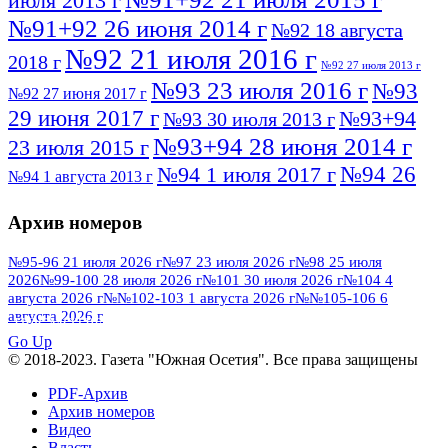
июля 2013 г
№91+92 26 июня 2014 г
№92 18 августа
№92 21 июля 2016 г
2018 г
№92 27 июля 2013 г
№93 23 июля 2016 г
№93
№92 27 июня 2017 г
29 июня 2017 г
№93+94
№93 30 июля 2013 г
№93+94 28 июня 2014 г
23 июля 2015 г
№94 26
№94 1 июля 2017 г
№94 1 августа 2013 г
июля 2016 г
№95 4 июля 2017 г
№95 1 июля 2014 г
Архив номеров
№95 7 августа 2012 г
№95 25 июля 2015 г
№95 28 июля 2016 г
№95+96 3 августа
№95-96 21 июля 2026 г
№97 23 июля 2026 г
№98 25 июля
2026
№99-100 28 июля 2026 г
№101 30 июля 2026 г
№104 4
№96 9 августа
2013 г
№96 6 июля 2017 г
августа 2026 г
№№102-103 1 августа 2026 г
№№105-106 6
2012 г
№96+97 3 июля 2014 г
августа 2026 г
№96 28 июля 2015 г
ПОСМОТРЕТЬ ВСЕ
№96+97 30 июля 2016 г
№97
Go Up
№97 6 августа 2013 г
© 2018-2023. Газета "Южная Осетия". Все права защищены
№97 11 августа 2012 г
8 июля 2017 г
PDF-Архив
№97 30 июля 2015 г
№98 1 августа 2015 г
Архив номеров
Видео
№98 2 августа 2016 г
№98 5 июля 2014 г
№98 8
Власть