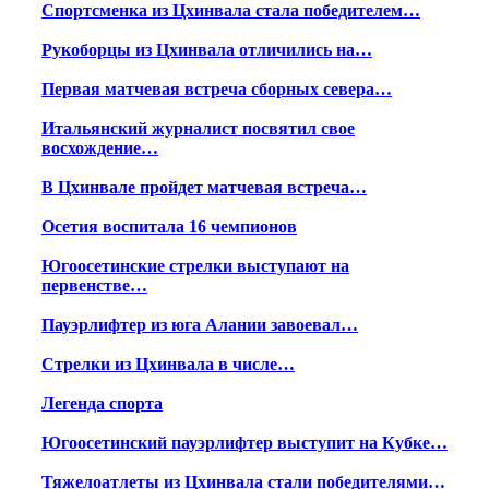
Спортсменка из Цхинвала стала победителем…
Рукоборцы из Цхинвала отличились на…
Первая матчевая встреча сборных севера…
Итальянский журналист посвятил свое
восхождение…
В Цхинвале пройдет матчевая встреча…
Осетия воспитала 16 чемпионов
Югоосетинские стрелки выступают на
первенстве…
Пауэрлифтер из юга Алании завоевал…
Стрелки из Цхинвала в числе…
Легенда спорта
Югоосетинский пауэрлифтер выступит на Кубке…
Тяжелоатлеты из Цхинвала стали победителями…