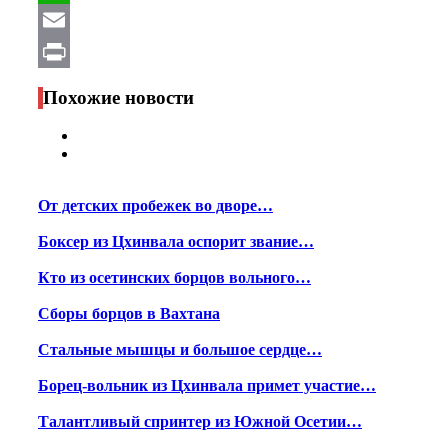
WhatsApp
Email
Print
Похожие новости
От детских пробежек во дворе…
Боксер из Цхинвала оспорит звание…
Кто из осетинских борцов вольного…
Сборы борцов в Вахтана
Стальные мышцы и большое сердце…
Борец-вольник из Цхинвала примет участие…
Талантливый спринтер из Южной Осетии…