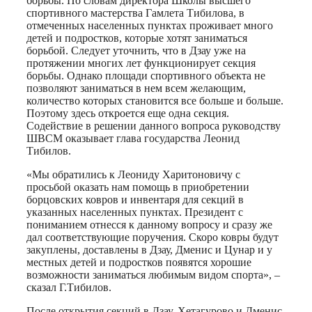
борьбы. По словам директора Школы высшего
спортивного мастерства Гамлета Тибилова, в
отмеченных населенных пунктах проживает много
детей и подростков, которые хотят заниматься
борьбой. Следует уточнить, что в Дзау уже на
протяжении многих лет функционирует секция
борьбы. Однако площади спортивного объекта не
позволяют заниматься в нем всем желающим,
количество которых становится все больше и больше.
Поэтому здесь откроется еще одна секция.
Содействие в решении данного вопроса руководству
ШВСМ оказывает глава государства Леонид
Тибилов.
«Мы обратились к Леониду Харитоновичу с
просьбой оказать нам помощь в приобретении
борцовских ковров и инвентаря для секций в
указанных населенных пунктах. Президент с
пониманием отнесся к данному вопросу и сразу же
дал соответствующие поручения. Скоро ковры будут
закуплены, доставлены в Дзау, Дменис и Цунар и у
местных детей и подростков появятся хорошие
возможности заниматься любимым видом спорта», –
сказал Г.Тибилов.
После открытия секций в Дзау, Хетагурово и Дменис,