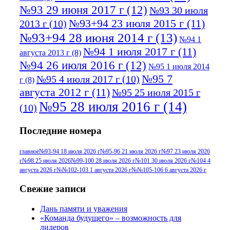
№93 29 июня 2017 г
(12)
№93 30 июля
№93+94 23 июля 2015 г
(11)
2013 г
(10)
№93+94 28 июня 2014 г
(13)
№94 1
№94 1 июля 2017 г
(11)
августа 2013 г
(8)
№94 26 июля 2016 г
(12)
№95 1 июля 2014
№95 7
№95 4 июля 2017 г
(10)
г
(8)
августа 2012 г
(11)
№95 25 июля 2015 г
№95 28 июля 2016 г
(14)
(10)
№95+96 3 августа 2013 г
(11)
№96 6
Последние номера
№96 9 августа 2012
июля 2017 г
(11)
г
(13)
№96+97 3
№96 28 июля 2015 г
(9)
главное
№93-94 18 июля 2026 г
№95-96 21 июля 2026 г
№97 23 июля 2026
г
№98 25 июля 2026
№99-100 28 июля 2026 г
№101 30 июля 2026 г
№104 4
№96+97 30 июля
июля 2014 г
(10)
августа 2026 г
№№102-103 1 августа 2026 г
№№105-106 6 августа 2026 г
2016 г
(13)
№97 8
№97 6 августа 2013 г
(6)
Свежие записи
№97 11 августа
июля 2017 г
(13)
Дань памяти и уважения
2012 г
(15)
№97 30 июля 2015 г
«Команда будущего» – возможность для
(15)
лидеров