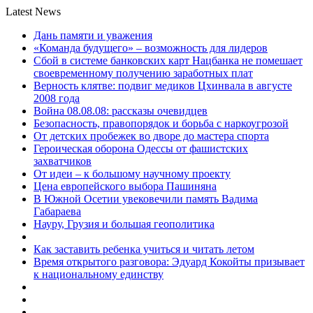
Latest News
Дань памяти и уважения
«Команда будущего» – возможность для лидеров
Сбой в системе банковских карт Нацбанка не помешает
своевременному получению заработных плат
Верность клятве: подвиг медиков Цхинвала в августе
2008 года
Война 08.08.08: рассказы очевидцев
Безопасность, правопорядок и борьба с наркоугрозой
От детских пробежек во дворе до мастера спорта
Героическая оборона Одессы от фашистских
захватчиков
От идеи – к большому научному проекту
Цена европейского выбора Пашиняна
В Южной Осетии увековечили память Вадима
Габараева
Науру, Грузия и большая геополитика
Как заставить ребенка учиться и читать летом
Время открытого разговора: Эдуард Кокойты призывает
к национальному единству