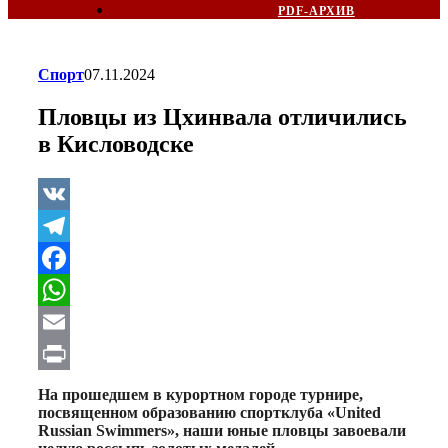
PDF-АРХИВ
Спорт
07.11.2024
Пловцы из Цхинвала отличились
в Кисловодске
VK
Telegram
Facebook
WhatsApp
Email
Print
На прошедшем в курортном городе турнире,
посвященном образованию спортклуба «United
Russian Swimmers», наши юные пловцы завоевали