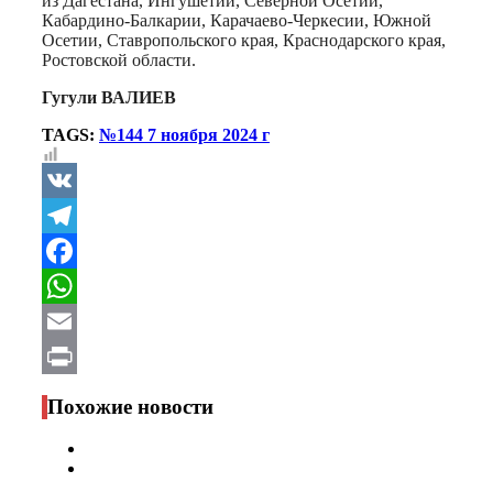
из Дагестана, Ингушетии, Северной Осетии,
Кабардино-Балкарии, Карачаево-Черкесии, Южной
Осетии, Ставропольского края, Краснодарского края,
Ростовской области.
Гугули ВАЛИЕВ
TAGS:
№144 7 ноября 2024 г
VK
Telegram
Facebook
WhatsApp
Email
Print
Похожие новости