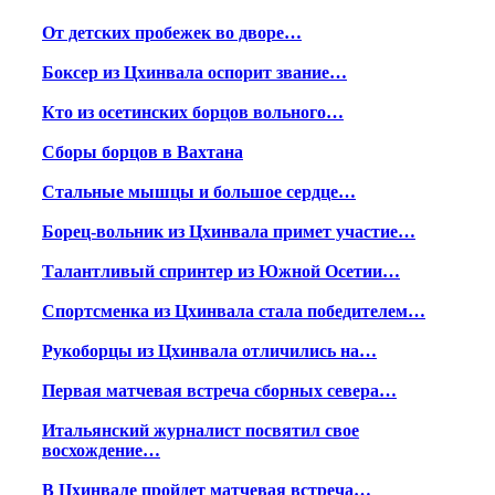
От детских пробежек во дворе…
Боксер из Цхинвала оспорит звание…
Кто из осетинских борцов вольного…
Сборы борцов в Вахтана
Стальные мышцы и большое сердце…
Борец-вольник из Цхинвала примет участие…
Талантливый спринтер из Южной Осетии…
Спортсменка из Цхинвала стала победителем…
Рукоборцы из Цхинвала отличились на…
Первая матчевая встреча сборных севера…
Итальянский журналист посвятил свое
восхождение…
В Цхинвале пройдет матчевая встреча…