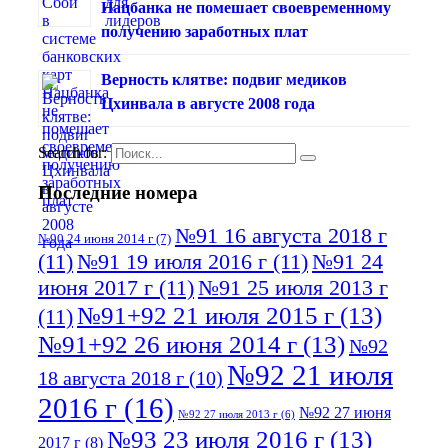
Нацбанка не помешает своевременному
получению заработных плат
Верность клятве: подвиг медиков
Цхинвала в августе 2008 года
Search for:
Последние номера
№91 16 августа 2018 г
№90 24 июня 2014 г
(7)
(11)
№91 19 июля 2016 г
(11)
№91 24
июня 2017 г
(11)
№91 25 июля 2013 г
№91+92 21 июля 2015 г
(13)
(11)
№91+92 26 июня 2014 г
(13)
№92
№92 21 июля
18 августа 2018 г
(10)
2016 г
(16)
№92 27 июня
№92 27 июля 2013 г
(6)
№93 23 июля 2016 г
(13)
2017 г
(8)