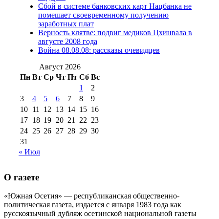
№98 1 августа 2015 г
(10)
№98 2
Сбой в системе банковских карт Нацбанка не
августа 2016 г
(10)
№98 5 июля 2014 г
(10)
помешает своевременному получению
№98 14
заработных плат
№98 8 августа 2013 г
(9)
Верность клятве: подвиг медиков Цхинвала в
августа 2012 г
(14)
августе 2008 года
№98+99 11 июля
Война 08.08.08: рассказы очевидцев
№99 4 августа
2017 г
(9)
№99 4 августа 2015 г
(6)
2016 г
(12)
№99 16
Август 2026
№99 8 июля 2014 г
(9)
Пн
Вт
Ср
Чт
Пт
Сб
Вс
№99+100 10
августа 2012 г
(11)
1
2
августа 2013 г
(12)
3
4
5
6
7
8
9
10
11
12
13
14
15
16
17
18
19
20
21
22
23
24
25
26
27
28
29
30
31
« Июл
О газете
«Южная Осетия» — республиканская общественно-
политическая газета, издается с января 1983 года как
русскоязычный дубляж осетинской национальной газеты