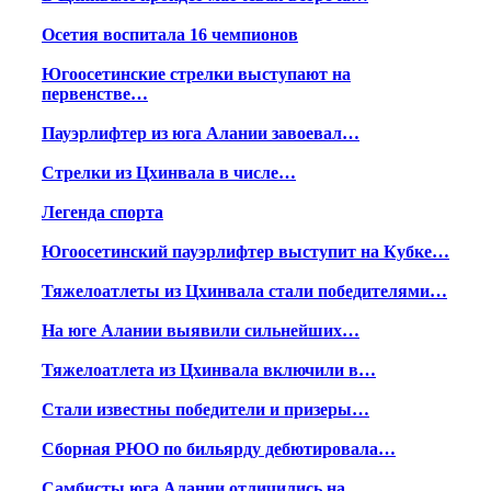
Осетия воспитала 16 чемпионов
Югоосетинские стрелки выступают на
первенстве…
Пауэрлифтер из юга Алании завоевал…
Стрелки из Цхинвала в числе…
Легенда спорта
Югоосетинский пауэрлифтер выступит на Кубке…
Тяжелоатлеты из Цхинвала стали победителями…
На юге Алании выявили сильнейших…
Тяжелоатлета из Цхинвала включили в…
Стали известны победители и призеры…
Сборная РЮО по бильярду дебютировала…
Самбисты юга Алании отличились на…