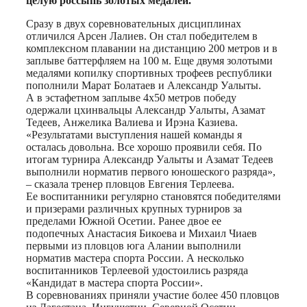
целую россыпь золотых медалей.
Сразу в двух соревновательных дисциплинах
отличился Арсен Лалиев. Он стал победителем в
комплексном плавании на дистанцию 200 метров и в
заплыве баттерфляем на 100 м. Еще двумя золотыми
медалями копилку спортивных трофеев республики
пополнили Марат Болатаев и Александр Уалыты.
А в эстафетном заплыве 4х50 метров победу
одержали цхинвальцы Александр Уалыты, Азамат
Тедеев, Анжелика Валиева и Ирэна Казиева.
«Результатами выступления нашей команды я
осталась довольна. Все хорошо проявили себя. По
итогам турнира Александр Уалыты и Азамат Тедеев
выполнили норматив первого юношеского разряда»,
– сказала тренер пловцов Евгения Терлеева.
Ее воспитанники регулярно становятся победителями
и призерами различных крупных турниров за
пределами Южной Осетии. Ранее двое ее
подопечных Анастасия Бикоева и Михаил Чиаев
первыми из пловцов юга Алании выполнили
норматив мастера спорта России. А несколько
воспитанников Терлеевой удостоились разряда
«Кандидат в мастера спорта России».
В соревнованиях приняли участие более 450 пловцов