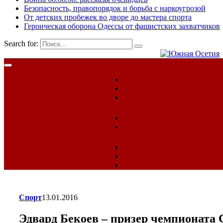
Безопасность, правопорядок и борьба с наркоугрозой
От детских пробежек во дворе до мастера спорта
Героическая оборона Одессы от фашистских захватчиков
Search for:
Спорт
13.01.2016
Эдвард Бекоев – призер чемпионат