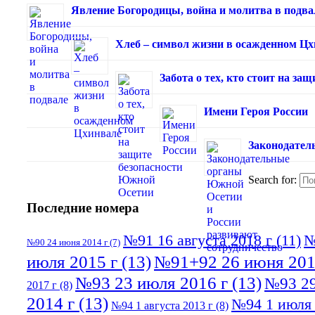
Явление Богородицы, война и молитва в подва
Хлеб – символ жизни в осажденном Ц
Забота о тех, кто стоит на з
Имени Героя России
Законодател
Search for:
Последние номера
№91 16 августа 2018 г
(11)
№
№90 24 июня 2014 г
(7)
июля 2015 г
(13)
№91+92 26 июня 201
№93 23 июля 2016 г
(13)
№93 29
2017 г
(8)
2014 г
(13)
№94 1 июля 
№94 1 августа 2013 г
(8)