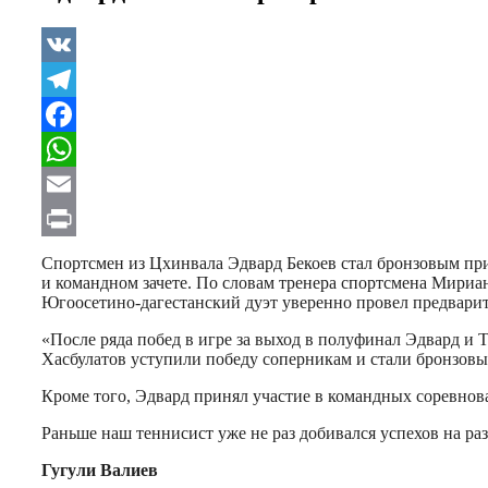
VK
Telegram
Facebook
WhatsApp
Email
Print
Спортсмен из Цхинвала Эдвард Бекоев стал бронзовым при
и командном зачете. По словам тренера спортсмена Мириа
Югоосетино-дагестанский дуэт уверенно провел предварит
«После ряда побед в игре за выход в полуфинал Эдвард и 
Хасбулатов уступили победу соперникам и стали бронзов
Кроме того, Эдвард принял участие в командных соревнова
Раньше наш теннисист уже не раз добивался успехов на р
Гугули Валиев