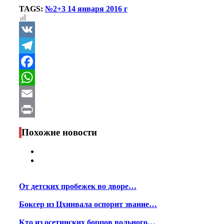
TAGS:
№2+3 14 января 2016 г
VK
Telegram
Facebook
WhatsApp
Email
Print
Похожие новости
От детских пробежек во дворе…
Боксер из Цхинвала оспорит звание…
Кто из осетинских борцов вольного…