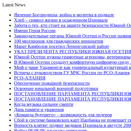
Latest News
Явление Богородицы, война и молитва в подвале
Хлеб – символ жизни в осажденном Цхинвале
Забота о тех, кто стоит на защите безопасности Южной О
Имени Героя России
Законодательные органы Южной Осетии и России развив
100 миллионов для гражданских инициатив
Марат Камболов посетил Ленингорский район
УКАЗ ПРЕЗИДЕНТА РЕСПУБЛИКИ ЮЖНАЯ ОСЕТИ
Южной Осетии нужны грамотные агрономы, ветеринары, 
В Южной Осетии создадут комфортную цифровую среду 
Миф о чаше Уацамонгæ как универсальный культурный 
Встреча с руководством ГУ МЧС России по РСО-Алания
РСО-АЛАНИЯ
Обеспечение пожарной безопасности
Освоение начальной военной подготовки
ПОСТАНОВЛЕНИЕ ПАРЛАМЕНТА РЕСПУБЛИКИ Ю
ПОСТАНОВЛЕНИЕ ПАРЛАМЕНТА РЕСПУБЛИКИ Ю
Когда музыка сильнее смерти
Дань памяти и уважения
«Команда будущего» – возможность для лидеров
Сбой в системе банковских карт Нацбанка не помешает 
Верность клятве: подвиг медиков Цхинвала в августе 200
Война 08.08.08: рассказы очевидцев