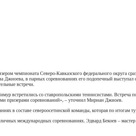
зером чемпионата Северо-Кавказского федерального округа сраз
на Джиоева, в парных соревнованиях его подопечный выступал 
ельные встречи.
Тимур встретились со ставропольскими теннисистами. Встреча п
ыми призерами соревнований», – уточнил Мириан Джиоев.
ниях в составе североосетинской команды, которая по итогам тур
азличных международных соревнованиях. Эдвард Бекоев – мастер 