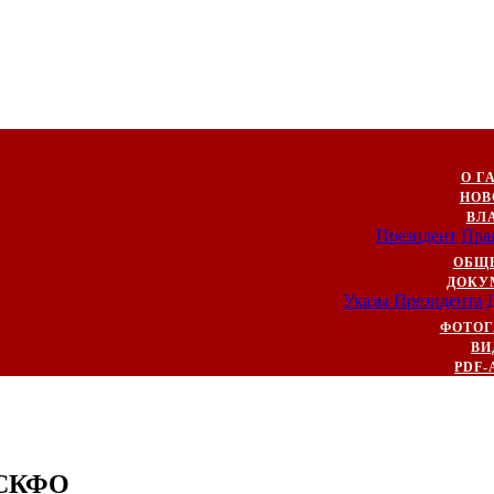
О Г
НОВ
ВЛ
Президент
Пра
ОБЩ
ДОКУ
Указы Президента
ФОТОГ
ВИ
PDF-
а СКФО