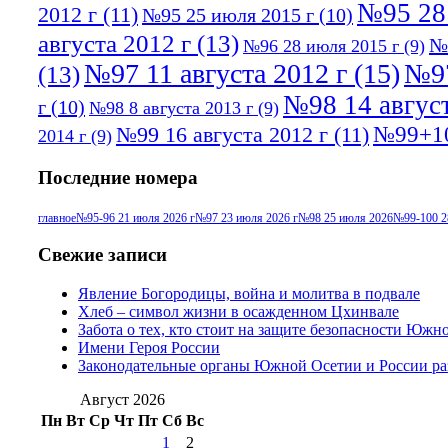
№95 28
2012 г
(11)
№95 25 июля 2015 г
(10)
августа 2012 г
(13)
№
№96 28 июля 2015 г
(9)
№97 11 августа 2012 г
(15)
№97
(13)
№98 14 август
г
(10)
№98 8 августа 2013 г
(9)
№99+10
№99 16 августа 2012 г
(11)
2014 г
(9)
Последние номера
главное
№95-96 21 июля 2026 г
№97 23 июля 2026 г
№98 25 июля 2026
№99-100 2
Свежие записи
Явление Богородицы, война и молитва в подвале
Хлеб – символ жизни в осажденном Цхинвале
Забота о тех, кто стоит на защите безопасности Южн
Имени Героя России
Законодательные органы Южной Осетии и России ра
Август 2026
Пн
Вт
Ср
Чт
Пт
Сб
Вс
1
2