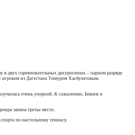
у в двух соревновательных дисциплинах – парном разряде
с игроком из Дагестана Тимуром Хасбулатовым.
олучилась очень упорной. К сожалению, Бекоев и
нира заняла третье место.
спорта по настольному теннису.