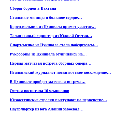
Сборы борцов в Вахтана
Стальные мышцы и большое сердце…
Борец-вольник из Цхинвала примет участие…
Талантливый спринтер из Южной Осетии…
Спортсменка из Цхинвала стала победителем…
Рукоборцы из Цхинвала отличились на…
Первая матчевая встреча сборных севера…
Итальянский журналист посвятил свое восхождение…
В Цхинвале пройдет матчевая встреча…
Осетия воспитала 16 чемпионов
Югоосетинские стрелки выступают на первенстве…
Пауэрлифтер из юга Алании завоевал…