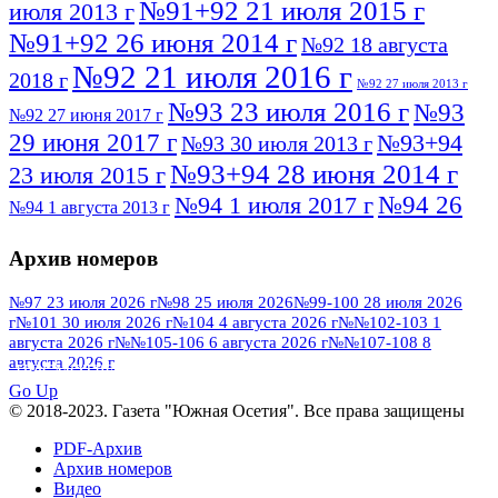
№91+92 21 июля 2015 г
июля 2013 г
№91+92 26 июня 2014 г
№92 18 августа
№92 21 июля 2016 г
2018 г
№92 27 июля 2013 г
№93 23 июля 2016 г
№93
№92 27 июня 2017 г
29 июня 2017 г
№93+94
№93 30 июля 2013 г
№93+94 28 июня 2014 г
23 июля 2015 г
№94 26
№94 1 июля 2017 г
№94 1 августа 2013 г
июля 2016 г
№95 4 июля 2017 г
№95 1 июля 2014 г
Архив номеров
№95 7 августа 2012 г
№95 25 июля 2015 г
№95 28 июля 2016 г
№95+96 3 августа
№97 23 июля 2026 г
№98 25 июля 2026
№99-100 28 июля 2026
г
№101 30 июля 2026 г
№104 4 августа 2026 г
№№102-103 1
№96 9 августа
2013 г
№96 6 июля 2017 г
августа 2026 г
№№105-106 6 августа 2026 г
№№107-108 8
2012 г
№96+97 3 июля 2014 г
августа 2026 г
№96 28 июля 2015 г
ПОСМОТРЕТЬ ВСЕ
№96+97 30 июля 2016 г
№97
Go Up
№97 6 августа 2013 г
© 2018-2023. Газета "Южная Осетия". Все права защищены
№97 11 августа 2012 г
8 июля 2017 г
PDF-Архив
№97 30 июля 2015 г
№98 1 августа 2015 г
Архив номеров
Видео
№98 2 августа 2016 г
№98 5 июля 2014 г
№98 8