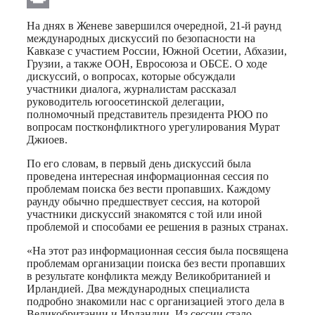
Print
На днях в Женеве завершился очередной, 21-й раунд
международных дискуссий по безопасности на
Кавказе с участием России, Южной Осетии, Абхазии,
Грузии, а также ООН, Евросоюза и ОБСЕ. О ходе
дискуссий, о вопросах, которые обсуждали
участники диалога, журналистам рассказал
руководитель югоосетинской делегации,
полномочный представитель президента РЮО по
вопросам постконфликтного урегулирования Мурат
Джиоев.
По его словам, в первый день дискуссий была
проведена интересная информационная сессия по
проблемам поиска без вести пропавших. Каждому
раунду обычно предшествует сессия, на которой
участники дискуссий знакомятся с той или иной
проблемой и способами ее решения в разных странах.
«На этот раз информационная сессия была посвящена
проблемам организации поиска без вести пропавших
в результате конфликта между Великобританией и
Ирландией. Два международных специалиста
подробно знакомили нас с организацией этого дела в
Великобритании и Ирландии. Из сессии стало