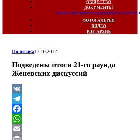
ОБЩЕСТВО
ДОКУМЕНТЫ
Указы Президента
Документы
Постано
ФОТОГАЛЕРЕЯ
ВИДЕО
PDF-АРХИВ
Политика
17.10.2012
Подведены итоги 21-го раунда
Женевских дискуссий
VK
Telegram
Facebook
WhatsApp
Email