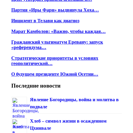
Партия «Иры Фарн» выдвинула Хоха…
Инцидент в Телави как диагноз
Марат Камболов: «Важно, чтобы каждая…
Гражданский ультиматум Еревану: запуск
«референдума…
Стратегические приоритеты в условиях
геополитической…
О будущем президенте Южной Осетии…
Последние новости
Явление Богородицы, война и молитва в
подвале
Хлеб – символ жизни в осажденном
Цхинвале