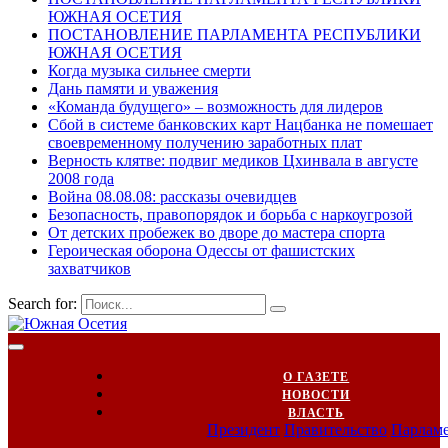
ЮЖНАЯ ОСЕТИЯ
ПОСТАНОВЛЕНИЕ ПАРЛАМЕНТА РЕСПУБЛИКИ
ЮЖНАЯ ОСЕТИЯ
Когда музыка сильнее смерти
Дань памяти и уважения
«Команда будущего» – возможность для лидеров
Сбой в системе банковских карт Нацбанка не помешает
своевременному получению заработных плат
Верность клятве: подвиг медиков Цхинвала в августе
2008 года
Война 08.08.08: рассказы очевидцев
Безопасность, правопорядок и борьба с наркоугрозой
От детских пробежек во дворе до мастера спорта
Героическая оборона Одессы от фашистских
захватчиков
Search for:
О ГАЗЕТЕ
НОВОСТИ
ВЛАСТЬ
Президент
Правительство
Парлам