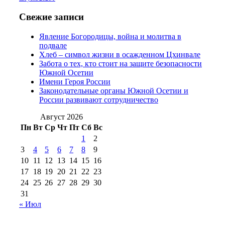
№97 6 августа 2013 г
(6)
№97 11 августа
июля 2017 г
(13)
Свежие записи
2012 г
(15)
№97 30 июля 2015 г
Явление Богородицы, война и молитва в
(15)
подвале
№98 1 августа 2015 г
(10)
№98 2
Хлеб – символ жизни в осажденном Цхинвале
августа 2016 г
(10)
№98 5 июля 2014 г
(10)
Забота о тех, кто стоит на защите безопасности
№98 14
Южной Осетии
№98 8 августа 2013 г
(9)
Имени Героя России
августа 2012 г
(14)
Законодательные органы Южной Осетии и
№98+99 11 июля
России развивают сотрудничество
№99 4 августа
2017 г
(9)
№99 4 августа 2015 г
(6)
2016 г
(12)
№99 16
Август 2026
№99 8 июля 2014 г
(9)
Пн
Вт
Ср
Чт
Пт
Сб
Вс
№99+100 10
августа 2012 г
(11)
1
2
августа 2013 г
(12)
3
4
5
6
7
8
9
10
11
12
13
14
15
16
17
18
19
20
21
22
23
24
25
26
27
28
29
30
31
« Июл