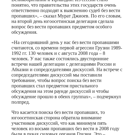
понятно, что правительства этих государств очень
ответственно подходят к выяснению судеб без вести
пропавших», – сказал Мурат Джиоев. По его словам,
на второй день югоосетинская делегация сделала
вопрос без вести пропавших предметом особого
обсуждения.
«На сегодняшний день у нас без вести пропавшими
считаются, со времени первой агрессии Грузии 1989-
1992 гг. 130 человек и с августа 2008 года – 8
человек. У нас также состоялись двусторонние
встречи нашей делегации с делегациями России и
Абхазии и сопредседателями дискуссий. На встрече с
сопредседателями дискуссий мы поставили
требование, чтобы вопрос поиска без вести
пропавших стал предметом пристального
обсуждения на этом раунде дискуссий и чтобы
обсуждение прошло в обеих группах», – подчеркнул
полпред.
Что касается поиска без вести пропавших, то
югоосетинская сторона обратила внимание
участников дискуссий, что как минимум пять
человек из восьми пропавших без вести в 2008 году
были в руках силовых органов Грузии. Это –