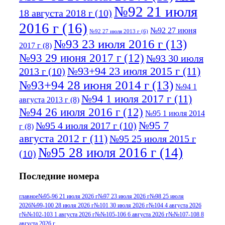
№92 21 июля
18 августа 2018 г
(10)
2016 г
(16)
№92 27 июня
№92 27 июля 2013 г
(6)
№93 23 июля 2016 г
(13)
2017 г
(8)
№93 29 июня 2017 г
(12)
№93 30 июля
№93+94 23 июля 2015 г
(11)
2013 г
(10)
№93+94 28 июня 2014 г
(13)
№94 1
№94 1 июля 2017 г
(11)
августа 2013 г
(8)
№94 26 июля 2016 г
(12)
№95 1 июля 2014
№95 7
№95 4 июля 2017 г
(10)
г
(8)
августа 2012 г
(11)
№95 25 июля 2015 г
№95 28 июля 2016 г
(14)
(10)
№95+96 3 августа 2013 г
(11)
№96 6
Последние номера
№96 9 августа 2012
июля 2017 г
(11)
г
(13)
№96+97 3
№96 28 июля 2015 г
(9)
главное
№95-96 21 июля 2026 г
№97 23 июля 2026 г
№98 25 июля
2026
№99-100 28 июля 2026 г
№101 30 июля 2026 г
№104 4 августа 2026
№96+97 30 июля
июля 2014 г
(10)
г
№№102-103 1 августа 2026 г
№№105-106 6 августа 2026 г
№№107-108 8
2016 г
(13)
№97 8
августа 2026 г