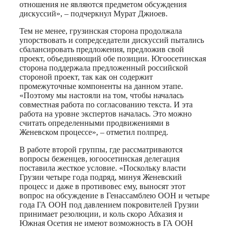
отношения не являются предметом обсуждения
дискуссий», – подчеркнул Мурат Джиоев.
Тем не менее, грузинская сторона продолжала
упорствовать и сопредседатели дискуссий пытались
сбалансировать предложения, предложив свой
проект, объединяющий обе позиции. Югоосетинская
сторона поддержала предложенный российской
стороной проект, так как он содержит
промежуточные компоненты на данном этапе.
«Поэтому мы настояли на том, чтобы началась
совместная работа по согласованию текста. И эта
работа на уровне экспертов началась. Это можно
считать определенными продвижениями в
Женевском процессе», – отметил полпред.
В работе второй группы, где рассматриваются
вопросы беженцев, югоосетинская делегация
поставила жесткое условие. «Поскольку власти
Грузии четыре года подряд, минуя Женевский
процесс и даже в противовес ему, выносят этот
вопрос на обсуждение в Генассамблею ООН и четыре
года ГА ООН под давлением покровителей Грузии
принимает резолюции, и коль скоро Абхазия и
Южная Осетия не имеют возможность в ГА ООН