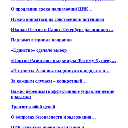
О продлении срока полномочий ЦИК…
Нужно опираться на собственный потенциал
Южная Осетия и Санкт-Петербург расширяют…
Парламент принял поправки
«Единство» сделало выбор
«Партия Развития» выдвинула Фатиму Хугаеву…
«Патриоты Алании» выдвинули кандидата в…
За каждым случаем – конкретный…
Важно перенимать эффективные управленческие
практики
Транзит любой ценой
О вопросах безопасности и задержания…
ЦИК утвердил правила агитации и…