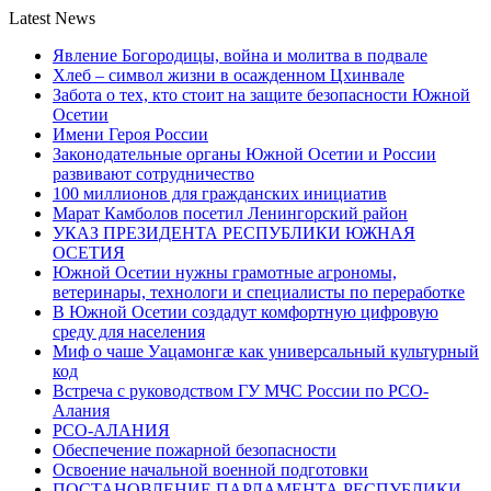
Latest News
Явление Богородицы, война и молитва в подвале
Хлеб – символ жизни в осажденном Цхинвале
Забота о тех, кто стоит на защите безопасности Южной
Осетии
Имени Героя России
Законодательные органы Южной Осетии и России
развивают сотрудничество
100 миллионов для гражданских инициатив
Марат Камболов посетил Ленингорский район
УКАЗ ПРЕЗИДЕНТА РЕСПУБЛИКИ ЮЖНАЯ
ОСЕТИЯ
Южной Осетии нужны грамотные агрономы,
ветеринары, технологи и специалисты по переработке
В Южной Осетии создадут комфортную цифровую
среду для населения
Миф о чаше Уацамонгæ как универсальный культурный
код
Встреча с руководством ГУ МЧС России по РСО-
Алания
РСО-АЛАНИЯ
Обеспечение пожарной безопасности
Освоение начальной военной подготовки
ПОСТАНОВЛЕНИЕ ПАРЛАМЕНТА РЕСПУБЛИКИ