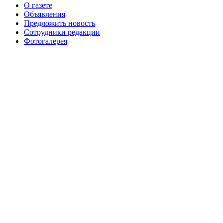
О газете
№99+100 10 августа 2013 г
августа 2012 г
Объявления
Предложить новость
Сотрудники редакции
Фотогалерея