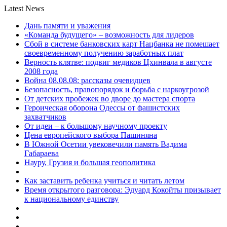
Latest News
Дань памяти и уважения
«Команда будущего» – возможность для лидеров
Сбой в системе банковских карт Нацбанка не помешает
своевременному получению заработных плат
Верность клятве: подвиг медиков Цхинвала в августе
2008 года
Война 08.08.08: рассказы очевидцев
Безопасность, правопорядок и борьба с наркоугрозой
От детских пробежек во дворе до мастера спорта
Героическая оборона Одессы от фашистских
захватчиков
От идеи – к большому научному проекту
Цена европейского выбора Пашиняна
В Южной Осетии увековечили память Вадима
Габараева
Науру, Грузия и большая геополитика
Как заставить ребенка учиться и читать летом
Время открытого разговора: Эдуард Кокойты призывает
к национальному единству