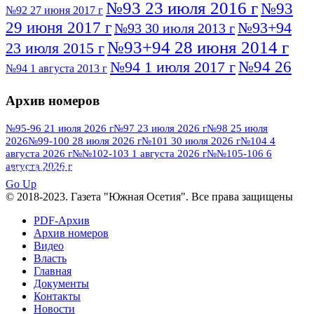
№93 23 июля 2016 г
№93
№92 27 июня 2017 г
29 июня 2017 г
№93+94
№93 30 июля 2013 г
№93+94 28 июня 2014 г
23 июля 2015 г
№94 26
№94 1 июля 2017 г
№94 1 августа 2013 г
июля 2016 г
№95 4 июля 2017 г
№95 1 июля 2014 г
Архив номеров
№95 7 августа 2012 г
№95 25 июля 2015 г
№95 28 июля 2016 г
№95+96 3 августа
№95-96 21 июля 2026 г
№97 23 июля 2026 г
№98 25 июля
2026
№99-100 28 июля 2026 г
№101 30 июля 2026 г
№104 4
№96 9 августа
2013 г
№96 6 июля 2017 г
августа 2026 г
№№102-103 1 августа 2026 г
№№105-106 6
2012 г
№96+97 3 июля 2014 г
августа 2026 г
№96 28 июля 2015 г
ПОСМОТРЕТЬ ВСЕ
№96+97 30 июля 2016 г
№97
Go Up
№97 6 августа 2013 г
© 2018-2023. Газета "Южная Осетия". Все права защищены
№97 11 августа 2012 г
8 июля 2017 г
PDF-Архив
№97 30 июля 2015 г
№98 1 августа 2015 г
Архив номеров
Видео
№98 2 августа 2016 г
№98 5 июля 2014 г
№98 8
Власть
№98 14 августа 2012 г
августа 2013 г
Главная
Документы
№99 4
№98+99 11 июля 2017 г
№99 4 августа 2015 г
Контакты
августа 2016 г
№99 16
№99 8 июля 2014 г
Новости