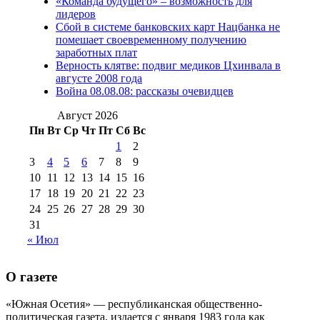
«Команда будущего» – возможность для
(15)
лидеров
№98 1 августа 2015 г
(10)
№98 2
Сбой в системе банковских карт Нацбанка не
августа 2016 г
(10)
№98 5 июля 2014 г
(10)
помешает своевременному получению
№98 14
заработных плат
№98 8 августа 2013 г
(9)
Верность клятве: подвиг медиков Цхинвала в
августа 2012 г
(14)
августе 2008 года
№98+99 11 июля
Война 08.08.08: рассказы очевидцев
№99 4 августа
2017 г
(9)
№99 4 августа 2015 г
(6)
2016 г
(12)
№99 16
Август 2026
№99 8 июля 2014 г
(9)
Пн
Вт
Ср
Чт
Пт
Сб
Вс
№99+100 10
августа 2012 г
(11)
1
2
августа 2013 г
(12)
3
4
5
6
7
8
9
10
11
12
13
14
15
16
17
18
19
20
21
22
23
24
25
26
27
28
29
30
31
« Июл
О газете
«Южная Осетия» — республиканская общественно-
политическая газета, издается с января 1983 года как