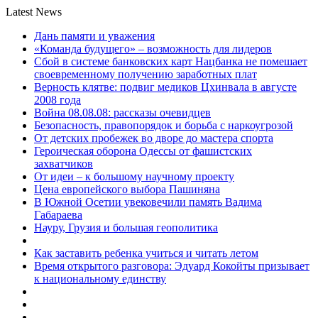
Latest News
Дань памяти и уважения
«Команда будущего» – возможность для лидеров
Сбой в системе банковских карт Нацбанка не помешает
своевременному получению заработных плат
Верность клятве: подвиг медиков Цхинвала в августе
2008 года
Война 08.08.08: рассказы очевидцев
Безопасность, правопорядок и борьба с наркоугрозой
От детских пробежек во дворе до мастера спорта
Героическая оборона Одессы от фашистских
захватчиков
От идеи – к большому научному проекту
Цена европейского выбора Пашиняна
В Южной Осетии увековечили память Вадима
Габараева
Науру, Грузия и большая геополитика
Как заставить ребенка учиться и читать летом
Время открытого разговора: Эдуард Кокойты призывает
к национальному единству