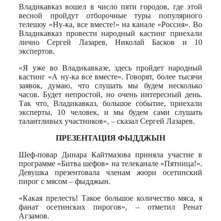
Владикавказ вошел в число пяти городов, где этой
весной пройдут отборочные туры популярного
телешоу «Ну-ка, все вместе!» на канале «Россия». Во
Владикавказ провести народный кастинг приехали
лично Сергей Лазарев, Николай Басков и 10
экспертов.
«Я уже во Владикавказе, здесь пройдет народный
кастинг «А ну-ка все вместе». Говорят, более тысячи
заявок, думаю, что слушать мы будем несколько
часов. Будет непростой, но очень интересный день.
Так что, Владикавказ, большое событие, приехали
эксперты, 10 человек, и мы будем сами слушать
талантливых участников», – сказал Сергей Лазарев.
ПРЕЗЕНТАЦИЯ ФЫДДЖЫН
Шеф-повар Динара Кайтмазова приняла участие в
программе «Битва шефов» на телеканале «Пятница!».
Девушка презентовала членам жюри осетинский
пирог с мясом – фыдджын.
«Какая прелесть! Такое большое количество мяса, я
фанат осетинских пирогов», – отметил Ренат
Агзамов.