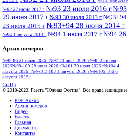
№92 27 июля 2013 г
№93 23 июля 2016 г
№93
№92 27 июня 2017 г
29 июня 2017 г
№93+94
№93 30 июля 2013 г
№93+94 28 июня 2014 г
23 июля 2015 г
№94 26
№94 1 июля 2017 г
№94 1 августа 2013 г
июля 2016 г
№95 4 июля 2017 г
№95 1 июля 2014 г
Архив номеров
№95 7 августа 2012 г
№95 25 июля 2015 г
№95 28 июля 2016 г
№95+96 3 августа
№95-96 21 июля 2026 г
№97 23 июля 2026 г
№98 25 июля
2026
№99-100 28 июля 2026 г
№101 30 июля 2026 г
№104 4
№96 9 августа
2013 г
№96 6 июля 2017 г
августа 2026 г
№№102-103 1 августа 2026 г
№№105-106 6
2012 г
№96+97 3 июля 2014 г
августа 2026 г
№96 28 июля 2015 г
ПОСМОТРЕТЬ ВСЕ
№96+97 30 июля 2016 г
№97
Go Up
№97 6 августа 2013 г
© 2018-2023. Газета "Южная Осетия". Все права защищены
№97 11 августа 2012 г
8 июля 2017 г
PDF-Архив
№97 30 июля 2015 г
№98 1 августа 2015 г
Архив номеров
Видео
№98 2 августа 2016 г
№98 5 июля 2014 г
№98 8
Власть
№98 14 августа 2012 г
августа 2013 г
Главная
Документы
№99 4
№98+99 11 июля 2017 г
№99 4 августа 2015 г
Контакты