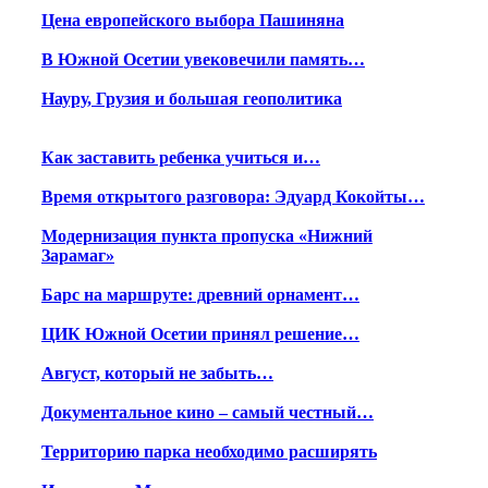
Цена европейского выбора Пашиняна
В Южной Осетии увековечили память…
Науру, Грузия и большая геополитика
Как заставить ребенка учиться и…
Время открытого разговора: Эдуард Кокойты…
Модернизация пункта пропуска «Нижний
Зарамаг»
Барс на маршруте: древний орнамент…
ЦИК Южной Осетии принял решение…
Август, который не забыть…
Документальное кино – самый честный…
Территорию парка необходимо расширять