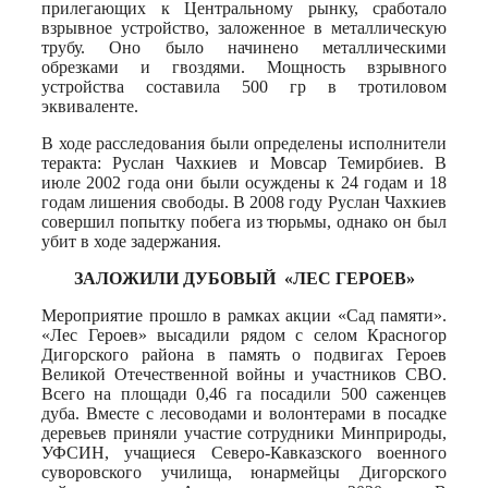
прилегающих к Центральному рынку, сработало
взрывное устройство, заложенное в металлическую
трубу. Оно было начинено металлическими
обрезками и гвоздями. Мощность взрывного
устройства составила 500 гр в тротиловом
эквиваленте.
В ходе расследования были определены исполнители
теракта: Руслан Чахкиев и Мовсар Темирбиев. В
июле 2002 года они были осуждены к 24 годам и 18
годам лишения свободы. В 2008 году Руслан Чахкиев
совершил попытку побега из тюрьмы, однако он был
убит в ходе задержания.
ЗАЛОЖИЛИ ДУБОВЫЙ «ЛЕС ГЕРОЕВ»
Мероприятие прошло в рамках акции «Сад памяти».
«Лес Героев» высадили рядом с селом Красногор
Дигорского района в память о подвигах Героев
Великой Отечественной войны и участников СВО.
Всего на площади 0,46 га посадили 500 саженцев
дуба. Вместе с лесоводами и волонтерами в посадке
деревьев приняли участие сотрудники Минприроды,
УФСИН, учащиеся Северо-Кавказского военного
суворовского училища, юнармейцы Дигорского