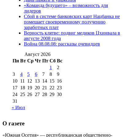
2012 г
(15)
№97 30 июля 2015 г
«Команда будущего» – возможность для
(15)
лидеров
№98 1 августа 2015 г
(10)
№98 2
Сбой в системе банковских карт Нацбанка не
августа 2016 г
(10)
№98 5 июля 2014 г
(10)
помешает своевременному получению
№98 14
заработных плат
№98 8 августа 2013 г
(9)
Верность клятве: подвиг медиков Цхинвала в
августа 2012 г
(14)
августе 2008 года
№98+99 11 июля
Война 08.08.08: рассказы очевидцев
№99 4 августа
2017 г
(9)
№99 4 августа 2015 г
(6)
2016 г
(12)
№99 16
Август 2026
№99 8 июля 2014 г
(9)
Пн
Вт
Ср
Чт
Пт
Сб
Вс
№99+100 10
августа 2012 г
(11)
1
2
августа 2013 г
(12)
3
4
5
6
7
8
9
10
11
12
13
14
15
16
17
18
19
20
21
22
23
24
25
26
27
28
29
30
31
« Июл
О газете
«Южная Осетия» — республиканская общественно-