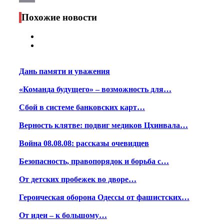
Print
Похожие новости
Дань памяти и уважения
«Команда будущего» – возможность для…
Сбой в системе банковских карт…
Верность клятве: подвиг медиков Цхинвала…
Война 08.08.08: рассказы очевидцев
Безопасность, правопорядок и борьба с…
От детских пробежек во дворе…
Героическая оборона Одессы от фашистских…
От идеи – к большому…