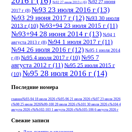
2016 г
(16)
№92 27 июня
№92 27 июля 2013 г
(6)
№93 23 июля 2016 г
(13)
2017 г
(8)
№93 29 июня 2017 г
(12)
№93 30 июля
№93+94 23 июля 2015 г
(11)
2013 г
(10)
№93+94 28 июня 2014 г
(13)
№94 1
№94 1 июля 2017 г
(11)
августа 2013 г
(8)
№94 26 июля 2016 г
(12)
№95 1 июля 2014
№95 7
№95 4 июля 2017 г
(10)
г
(8)
августа 2012 г
(11)
№95 25 июля 2015 г
№95 28 июля 2016 г
(14)
(10)
№95+96 3 августа 2013 г
(11)
№96 6
Последние номера
№96 9 августа 2012
июля 2017 г
(11)
г
(13)
№96+97 3
№96 28 июля 2015 г
(9)
главное
№93-94 18 июля 2026 г
№95-96 21 июля 2026 г
№97 23 июля 2026
г
№98 25 июля 2026
№99-100 28 июля 2026 г
№101 30 июля 2026 г
№104 4
№96+97 30 июля
июля 2014 г
(10)
августа 2026 г
№№102-103 1 августа 2026 г
№№105-106 6 августа 2026 г
2016 г
(13)
№97 8
№97 6 августа 2013 г
(6)
Свежие записи
№97 11 августа
июля 2017 г
(13)
Дань памяти и уважения