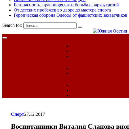
Безопасность, правопорядок и борьба с наркоугрозой
От детских пробежек во дворе до мастера спорта
Героическая оборона Одессы от фашистских захватчиков
Search for:
Спорт
27.12.2017
Воспитанники Виталия Сланова внов