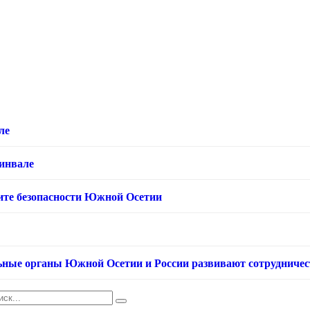
ле
хинвале
ащите безопасности Южной Осетии
ьные органы Южной Осетии и России развивают сотрудничес