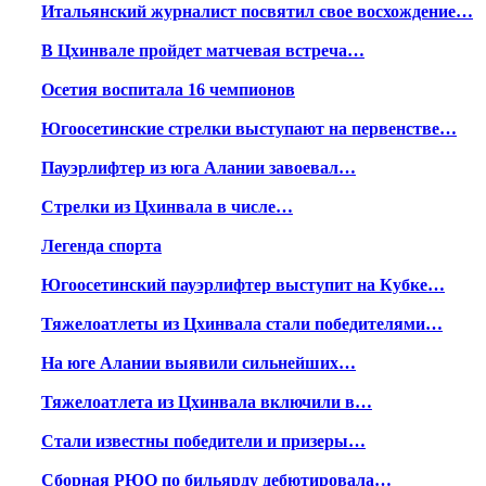
Итальянский журналист посвятил свое восхождение…
В Цхинвале пройдет матчевая встреча…
Осетия воспитала 16 чемпионов
Югоосетинские стрелки выступают на первенстве…
Пауэрлифтер из юга Алании завоевал…
Стрелки из Цхинвала в числе…
Легенда спорта
Югоосетинский пауэрлифтер выступит на Кубке…
Тяжелоатлеты из Цхинвала стали победителями…
На юге Алании выявили сильнейших…
Тяжелоатлета из Цхинвала включили в…
Стали известны победители и призеры…
Сборная РЮО по бильярду дебютировала…