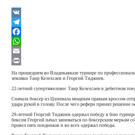
VK
Telegram
Facebook
WhatsApp
Email
Print
На прошедшем во Владикавказе турнире по профессионал
земляки Таир Келехсаев и Георгий Тиджиев.
22-летний супертяжеловес Таир Келехсаев в дебютном по
Сначала боксер из Цхинвала мощным правым кроссом отпра
удара рукой в голову. После чего рефери принял решение 
29-летний Георгий Тиджиев одержал победу в бою турнира
боксом Георгий начал заниматься по боксерским меркам со
провел пять поединков и во всех одержал победы.