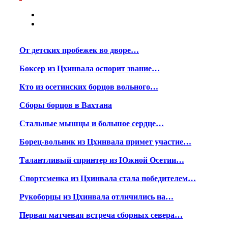
От детских пробежек во дворе…
Боксер из Цхинвала оспорит звание…
Кто из осетинских борцов вольного…
Сборы борцов в Вахтана
Стальные мышцы и большое сердце…
Борец-вольник из Цхинвала примет участие…
Талантливый спринтер из Южной Осетии…
Спортсменка из Цхинвала стала победителем…
Рукоборцы из Цхинвала отличились на…
Первая матчевая встреча сборных севера…