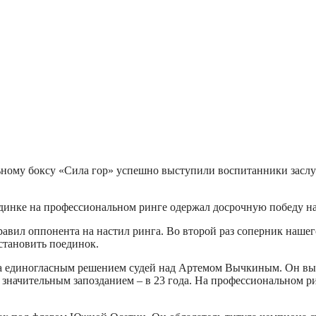
ьному боксу «Сила гор» успешно выступили воспитанники зас
единке на профессиональном ринге одержал досрочную победу н
вил оппонента на настил ринга. Во второй раз соперник нашего
остановить поединок.
 единогласным решением судей над Артемом Вычкиным. Он высту
 значительным запозданием – в 23 года. На профессиональном р