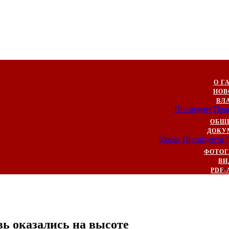
О Г
НОВ
ВЛ
Президент
Пра
ОБЩ
ДОКУ
Указы Президента
ФОТОГ
ВИ
PDF-
ь оказались на высоте