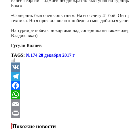
Ранее Георгий Тиджиев неоднократно выступал на турнир
Бокс».
«Соперник был очень опытным. На его счету 41 бой. Он 
техника. Но я проявил волю к победе и смог добиться успех
На турнире победы нокаутами над соперниками также одерж
Владикавказ).
Гугули Валиев
TAGS:
№174 28 декабря 2017 г
VK
Telegram
Facebook
WhatsApp
Email
Print
Похожие новости