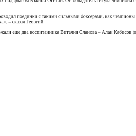
ах под флагом Южной Осетии. Он обладатель титула чемпиона с
проводил поединки с такими сильными боксерами, как чемпионы
а», – сказал Георгий.
али еще два воспитанника Виталия Сланова – Алан Кабисов (в/к д