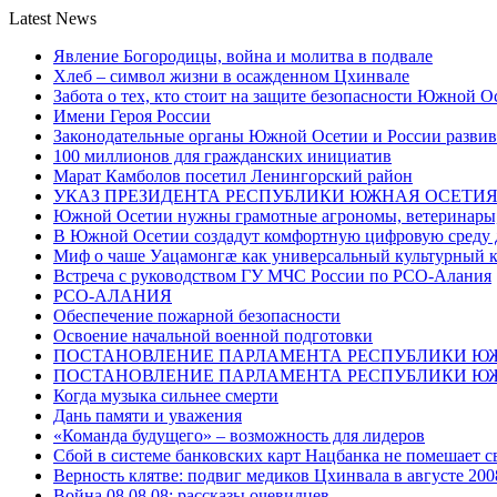
Latest News
Явление Богородицы, война и молитва в подвале
Хлеб – символ жизни в осажденном Цхинвале
Забота о тех, кто стоит на защите безопасности Южной О
Имени Героя России
Законодательные органы Южной Осетии и России развив
100 миллионов для гражданских инициатив
Марат Камболов посетил Ленингорский район
УКАЗ ПРЕЗИДЕНТА РЕСПУБЛИКИ ЮЖНАЯ ОСЕТИ
Южной Осетии нужны грамотные агрономы, ветеринары, 
В Южной Осетии создадут комфортную цифровую среду 
Миф о чаше Уацамонгæ как универсальный культурный 
Встреча с руководством ГУ МЧС России по РСО-Алания
РСО-АЛАНИЯ
Обеспечение пожарной безопасности
Освоение начальной военной подготовки
ПОСТАНОВЛЕНИЕ ПАРЛАМЕНТА РЕСПУБЛИКИ Ю
ПОСТАНОВЛЕНИЕ ПАРЛАМЕНТА РЕСПУБЛИКИ Ю
Когда музыка сильнее смерти
Дань памяти и уважения
«Команда будущего» – возможность для лидеров
Сбой в системе банковских карт Нацбанка не помешает 
Верность клятве: подвиг медиков Цхинвала в августе 200
Война 08.08.08: рассказы очевидцев