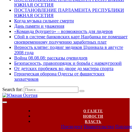
ЮЖНАЯ ОСЕТИЯ
ПОСТАНОВЛЕНИЕ ПАРЛАМЕНТА РЕСПУБЛИКИ
ЮЖНАЯ ОСЕТИЯ
Когда музыка сильнее смерти
Дань памяти и уважения
«Команда будущего» – возможность для лидеров
Сбой в системе банковских карт Нацбанка не помешает
своевременному получению заработных плат
Верность клятве: подвиг медиков Цхинвала в августе
2008 года
Война 08.08.08: рассказы очевидцев
Безопасность, правопорядок и борьба с наркоугрозой
От детских пробежек во дворе до мастера спорта
Героическая оборона Одессы от фашистских
захватчиков
Search for:
О ГАЗЕТЕ
НОВОСТИ
ВЛАСТЬ
Президент
Правительство
Парлам