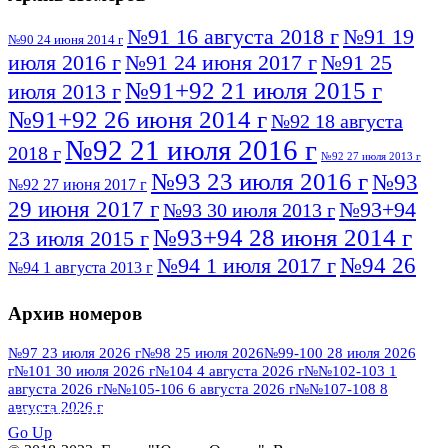
№91 16 августа 2018 г
№91 19
№90 24 июня 2014 г
июля 2016 г
№91 24 июня 2017 г
№91 25
№91+92 21 июля 2015 г
июля 2013 г
№91+92 26 июня 2014 г
№92 18 августа
№92 21 июля 2016 г
2018 г
№92 27 июля 2013 г
№93 23 июля 2016 г
№93
№92 27 июня 2017 г
29 июня 2017 г
№93+94
№93 30 июля 2013 г
№93+94 28 июня 2014 г
23 июля 2015 г
№94 26
№94 1 июля 2017 г
№94 1 августа 2013 г
июля 2016 г
№95 4 июля 2017 г
№95 1 июля 2014 г
Архив номеров
№95 7 августа 2012 г
№95 25 июля 2015 г
№95 28 июля 2016 г
№95+96 3 августа
№97 23 июля 2026 г
№98 25 июля 2026
№99-100 28 июля 2026
г
№101 30 июля 2026 г
№104 4 августа 2026 г
№№102-103 1
№96 9 августа
2013 г
№96 6 июля 2017 г
августа 2026 г
№№105-106 6 августа 2026 г
№№107-108 8
2012 г
№96+97 3 июля 2014 г
августа 2026 г
№96 28 июля 2015 г
ПОСМОТРЕТЬ ВСЕ
№96+97 30 июля 2016 г
№97
Go Up
№97 6 августа 2013 г