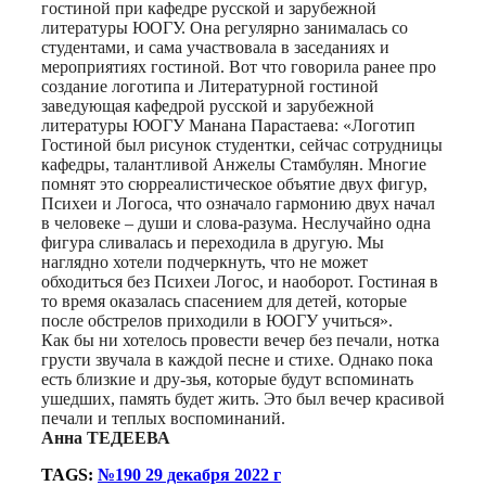
гостиной при кафедре русской и зарубежной
литературы ЮОГУ. Она регулярно занималась со
студентами, и сама участвовала в заседаниях и
мероприятиях гостиной. Вот что говорила ранее про
создание логотипа и Литературной гостиной
заведующая кафедрой русской и зарубежной
литературы ЮОГУ Манана Парастаева: «Логотип
Гостиной был рисунок студентки, сейчас сотрудницы
кафедры, талантливой Анжелы Стамбулян. Многие
помнят это сюрреалистическое объятие двух фигур,
Психеи и Логоса, что означало гармонию двух начал
в человеке – души и слова-разума. Неслучайно одна
фигура сливалась и переходила в другую. Мы
наглядно хотели подчеркнуть, что не может
обходиться без Психеи Логос, и наоборот. Гостиная в
то время оказалась спасением для детей, которые
после обстрелов приходили в ЮОГУ учиться».
Как бы ни хотелось провести вечер без печали, нотка
грусти звучала в каждой песне и стихе. Однако пока
есть близкие и дру-зья, которые будут вспоминать
ушедших, память будет жить. Это был вечер красивой
печали и теплых воспоминаний.
Анна ТЕДЕЕВА
TAGS:
№190 29 декабря 2022 г