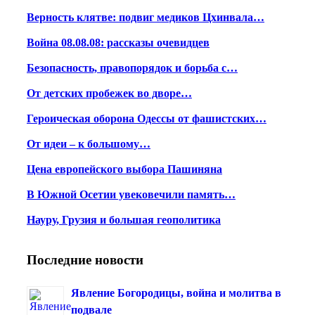
Верность клятве: подвиг медиков Цхинвала…
Война 08.08.08: рассказы очевидцев
Безопасность, правопорядок и борьба с…
От детских пробежек во дворе…
Героическая оборона Одессы от фашистских…
От идеи – к большому…
Цена европейского выбора Пашиняна
В Южной Осетии увековечили память…
Науру, Грузия и большая геополитика
Последние новости
Явление Богородицы, война и молитва в
подвале