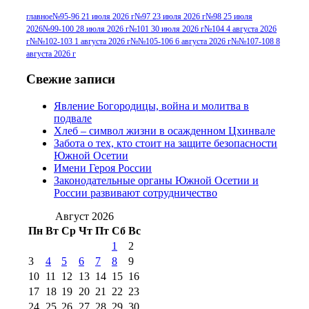
г
(13)
№96+97 3
№96 28 июля 2015 г
(9)
главное
№95-96 21 июля 2026 г
№97 23 июля 2026 г
№98 25 июля
2026
№99-100 28 июля 2026 г
№101 30 июля 2026 г
№104 4 августа 2026
№96+97 30 июля
июля 2014 г
(10)
г
№№102-103 1 августа 2026 г
№№105-106 6 августа 2026 г
№№107-108 8
2016 г
(13)
№97 8
августа 2026 г
№97 6 августа 2013 г
(6)
№97 11 августа
июля 2017 г
(13)
Свежие записи
2012 г
(15)
№97 30 июля 2015 г
Явление Богородицы, война и молитва в
(15)
подвале
№98 1 августа 2015 г
(10)
№98 2
Хлеб – символ жизни в осажденном Цхинвале
августа 2016 г
(10)
№98 5 июля 2014 г
(10)
Забота о тех, кто стоит на защите безопасности
№98 14
Южной Осетии
№98 8 августа 2013 г
(9)
Имени Героя России
августа 2012 г
(14)
Законодательные органы Южной Осетии и
№98+99 11 июля
России развивают сотрудничество
№99 4 августа
2017 г
(9)
№99 4 августа 2015 г
(6)
2016 г
(12)
№99 16
Август 2026
№99 8 июля 2014 г
(9)
Пн
Вт
Ср
Чт
Пт
Сб
Вс
№99+100 10
августа 2012 г
(11)
1
2
августа 2013 г
(12)
3
4
5
6
7
8
9
10
11
12
13
14
15
16
17
18
19
20
21
22
23
24
25
26
27
28
29
30