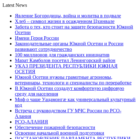
Latest News
Явление Богородицы, война и молитва в подвале
Хлеб – символ жизни в осажденном Цхинвале
Забота о тех, кто стоит на защите безопасности Южной
Осетии
Имени Героя России
Законодательные органы Южной Осетии и России
развивают сотрудничество
100 миллионов для гражданских инициатив
Марат Камболов посетил Ленингорский район
УКАЗ ПРЕЗИДЕНТА РЕСПУБЛИКИ ЮЖНАЯ
ОСЕТИЯ
Южной Осетии нужны грамотные агрономы,
ветеринары, технологи и специалисты по переработке
В Южной Осетии создадут комфортную цифровую
среду для населения
Миф о чаше Уацамонгæ как универсальный культурный
код
Встреча с руководством ГУ МЧС России по РСО-
Алания
РСО-АЛАНИЯ
Обеспечение пожарной безопасности
Освоение начальной военной подготовки
ПОСТАНОВЛЕНИЕ ПАРЛАМЕНТА РЕСПУБЛИКИ