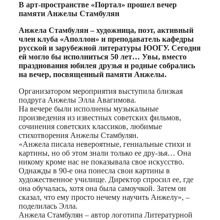
Print
В арт-пространстве «Портал» прошел вечер
памяти Анжелы Стамбулян
Анжела Стамбулян – художница, поэт, активный
член клуба «Аполлон» и преподаватель кафедры
русской и зарубежной литературы ЮОГУ. Сегодня
ей могло бы исполниться 50 лет… Увы, вместо
празднования юбилея друзья и родные собрались
на вечер, посвященный памяти Анжелы.
Организатором мероприятия выступила близкая
подруга Анжелы Элла Авагимова.
На вечере были исполнены музыкальные
произведения из известных советских фильмов,
сочинения советских классиков, любимые
стихотворения Анжелы Стамбулян.
«Анжела писала невероятные, гениальные стихи и
картины, но об этом знали только ее дру-зья… Она
никому кроме нас не показывала свое искусство.
Однажды в 90-е она понесла свои картины в
художественное училище. Директор спросил ее, где
она обучалась, хотя она была самоучкой. Затем он
сказал, что ему просто нечему научить Анжелу», –
поделилась Элла.
Анжела Стамбулян – автор логотипа Литературной