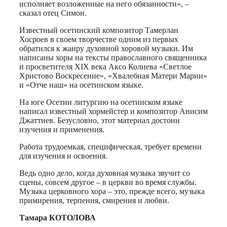
исполняет возложенные на него обязанности», –
сказал отец Симон.
Известный осетинский композитор Тамерлан
Хосроев в своем творчестве одним из первых
обратился к жанру духовной хоровой музыки. Им
написаны хоры на тексты православного священника
и просветителя XIX века Аксо Колиева «Светлое
Христово Воскресение», «Хвалебная Матери Марии»
и «Отче наш» на осетинском языке.
На юге Осетии литургию на осетинском языке
написал известный хормейстер и композитор Анисим
Джаттиев. Безусловно, этот материал достоин
изучения и применения.
Работа трудоемкая, специфическая, требует времени
для изучения и освоения.
Ведь одно дело, когда духовная музыка звучит со
сцены, совсем другое – в церкви во время службы.
Музыка церковного хора – это, прежде всего, музыка
примирения, терпения, смирения и любви.
Тамара КОТОЛОВА