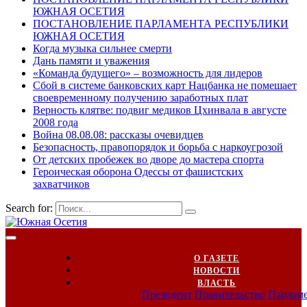
ЮЖНАЯ ОСЕТИЯ
ПОСТАНОВЛЕНИЕ ПАРЛАМЕНТА РЕСПУБЛИКИ
ЮЖНАЯ ОСЕТИЯ
Когда музыка сильнее смерти
Дань памяти и уважения
«Команда будущего» – возможность для лидеров
Сбой в системе банковских карт Нацбанка не помешает
своевременному получению заработных плат
Верность клятве: подвиг медиков Цхинвала в августе
2008 года
Война 08.08.08: рассказы очевидцев
Безопасность, правопорядок и борьба с наркоугрозой
От детских пробежек во дворе до мастера спорта
Героическая оборона Одессы от фашистских
захватчиков
Search for:
О ГАЗЕТЕ
НОВОСТИ
ВЛАСТЬ
Президент
Правительство
Парлам