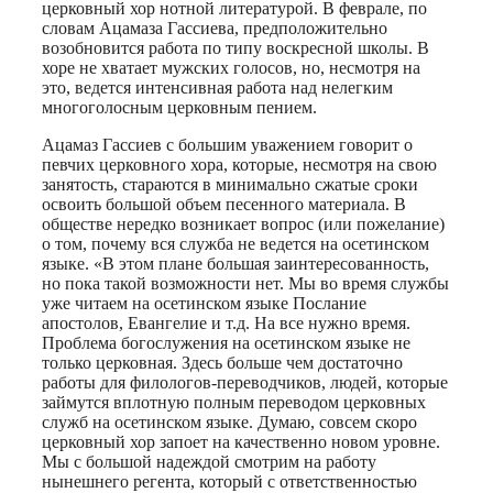
церковный хор нотной литературой. В феврале, по
словам Ацамаза Гассиева, предположительно
возобновится работа по типу воскресной школы. В
хоре не хватает мужских голосов, но, несмотря на
это, ведется интенсивная работа над нелегким
многоголосным церковным пением.
Ацамаз Гассиев с большим уважением говорит о
певчих церковного хора, которые, несмотря на свою
занятость, стараются в минимально сжатые сроки
освоить большой объем песенного материала. В
обществе нередко возникает вопрос (или пожелание)
о том, почему вся служба не ведется на осетинском
языке. «В этом плане большая заинтересованность,
но пока такой возможности нет. Мы во время службы
уже читаем на осетинском языке Послание
апостолов, Евангелие и т.д. На все нужно время.
Проблема богослужения на осетинском языке не
только церковная. Здесь больше чем достаточно
работы для филологов-переводчиков, людей, которые
займутся вплотную полным переводом церковных
служб на осетинском языке. Думаю, совсем скоро
церковный хор запоет на качественно новом уровне.
Мы с большой надеждой смотрим на работу
нынешнего регента, который с ответственностью