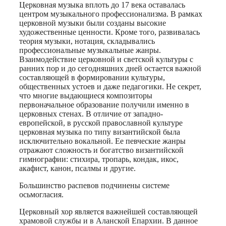
Print
Церковная музыка вплоть до 17 века оставалась
центром музыкального профессионализма. В рамках
церковной музыки были созданы высокие
художественные ценности. Кроме того, развивалась
теория музыки, нотация, складывались
профессиональные музыкальные жанры.
Взаимодействие церковной и светской культуры с
ранних пор и до сегодняшних дней остается важной
составляющей в формировании культуры,
общественных устоев и даже педагогики. Не секрет,
что многие выдающиеся композиторы
первоначальное образование получили именно в
церковных стенах. В отличие от западно-
европейской, в русской православной культуре
церковная музыка по типу византийской была
исключительно вокальной. Ее певческие жанры
отражают сложность и богатство византийской
гимнографии: стихира, тропарь, кондак, икос,
акафист, канон, псалмы и другие.
Большинство распевов подчинены системе
осьмогласия.
Церковный хор является важнейшей составляющей
храмовой службы и в Аланской Епархии. В данное