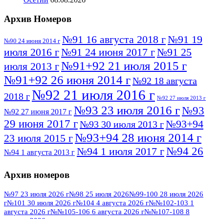
Архив Номеров
№91 16 августа 2018 г
№91 19
№90 24 июня 2014 г
июля 2016 г
№91 24 июня 2017 г
№91 25
№91+92 21 июля 2015 г
июля 2013 г
№91+92 26 июня 2014 г
№92 18 августа
№92 21 июля 2016 г
2018 г
№92 27 июля 2013 г
№93 23 июля 2016 г
№93
№92 27 июня 2017 г
29 июня 2017 г
№93+94
№93 30 июля 2013 г
№93+94 28 июня 2014 г
23 июля 2015 г
№94 26
№94 1 июля 2017 г
№94 1 августа 2013 г
июля 2016 г
№95 4 июля 2017 г
№95 1 июля 2014 г
Архив номеров
№95 7 августа 2012 г
№95 25 июля 2015 г
№95 28 июля 2016 г
№95+96 3 августа
№97 23 июля 2026 г
№98 25 июля 2026
№99-100 28 июля 2026
г
№101 30 июля 2026 г
№104 4 августа 2026 г
№№102-103 1
№96 9 августа
2013 г
№96 6 июля 2017 г
августа 2026 г
№№105-106 6 августа 2026 г
№№107-108 8