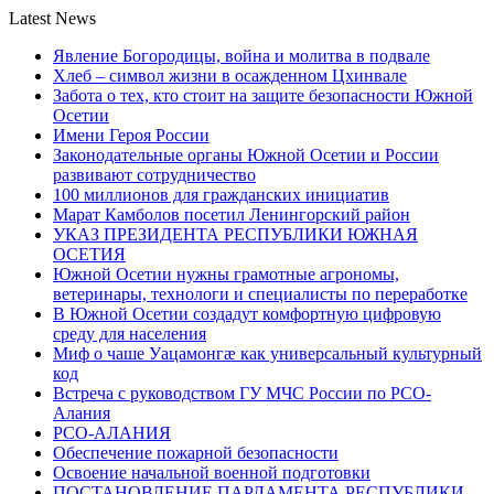
Latest News
Явление Богородицы, война и молитва в подвале
Хлеб – символ жизни в осажденном Цхинвале
Забота о тех, кто стоит на защите безопасности Южной
Осетии
Имени Героя России
Законодательные органы Южной Осетии и России
развивают сотрудничество
100 миллионов для гражданских инициатив
Марат Камболов посетил Ленингорский район
УКАЗ ПРЕЗИДЕНТА РЕСПУБЛИКИ ЮЖНАЯ
ОСЕТИЯ
Южной Осетии нужны грамотные агрономы,
ветеринары, технологи и специалисты по переработке
В Южной Осетии создадут комфортную цифровую
среду для населения
Миф о чаше Уацамонгæ как универсальный культурный
код
Встреча с руководством ГУ МЧС России по РСО-
Алания
РСО-АЛАНИЯ
Обеспечение пожарной безопасности
Освоение начальной военной подготовки
ПОСТАНОВЛЕНИЕ ПАРЛАМЕНТА РЕСПУБЛИКИ