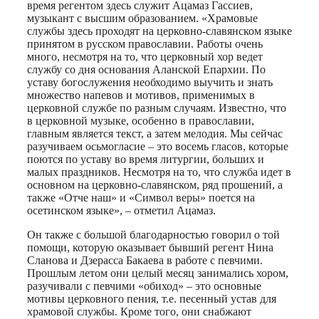
время регентом здесь служит Ацамаз Гассиев,
музыкант с высшим образованием. «Храмовые
службы здесь проходят на церковно-славянском языке
принятом в русском православии. Работы очень
много, несмотря на то, что церковный хор ведет
службу со дня основания Аланской Епархии. По
уставу богослужения необходимо выучить и знать
множество напевов и мотивов, применимых в
церковной службе по разным случаям. Известно, что
в церковной музыке, особенно в православии,
главным является текст, а затем мелодия. Мы сейчас
разучиваем осьмогласие – это восемь гласов, которые
поются по уставу во время литургии, больших и
малых праздников. Несмотря на то, что служба идет в
основном на церковно-славянском, ряд прошений, а
также «Отче наш» и «Символ веры» поется на
осетинском языке», – отметил Ацамаз.
Он также с большой благодарностью говорил о той
помощи, которую оказывает бывший регент Нина
Сланова и Дзерасса Бакаева в работе с певчими.
Прошлым летом они целый месяц занимались хором,
разучивали с певчими «обиход» – это основные
мотивы церковного пения, т.е. песенный устав для
храмовой службы. Кроме того, они снабжают