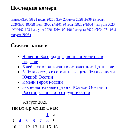
№95+96 3 августа 2013 г
(11)
№96 6
Последние номера
№96 9 августа 2012
июля 2017 г
(11)
г
(13)
№96+97 3
№96 28 июля 2015 г
(9)
главное
№95-96 21 июля 2026 г
№97 23 июля 2026 г
№98 25 июля
2026
№99-100 28 июля 2026 г
№101 30 июля 2026 г
№104 4 августа 2026
№96+97 30 июля
июля 2014 г
(10)
г
№№102-103 1 августа 2026 г
№№105-106 6 августа 2026 г
№№107-108 8
2016 г
(13)
№97 8
августа 2026 г
№97 6 августа 2013 г
(6)
№97 11 августа
июля 2017 г
(13)
Свежие записи
2012 г
(15)
№97 30 июля 2015 г
Явление Богородицы, война и молитва в
(15)
подвале
№98 1 августа 2015 г
(10)
№98 2
Хлеб – символ жизни в осажденном Цхинвале
августа 2016 г
(10)
№98 5 июля 2014 г
(10)
Забота о тех, кто стоит на защите безопасности
№98 14
Южной Осетии
№98 8 августа 2013 г
(9)
Имени Героя России
августа 2012 г
(14)
Законодательные органы Южной Осетии и
№98+99 11 июля
России развивают сотрудничество
№99 4 августа
2017 г
(9)
№99 4 августа 2015 г
(6)
2016 г
(12)
№99 16
Август 2026
№99 8 июля 2014 г
(9)
Пн
Вт
Ср
Чт
Пт
Сб
Вс
№99+100 10
августа 2012 г
(11)
1
2
августа 2013 г
(12)
3
4
5
6
7
8
9
10
11
12
13
14
15
16