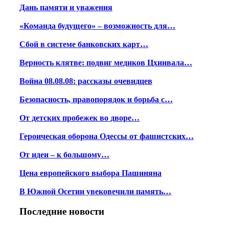
Дань памяти и уважения
«Команда будущего» – возможность для…
Сбой в системе банковских карт…
Верность клятве: подвиг медиков Цхинвала…
Война 08.08.08: рассказы очевидцев
Безопасность, правопорядок и борьба с…
От детских пробежек во дворе…
Героическая оборона Одессы от фашистских…
От идеи – к большому…
Цена европейского выбора Пашиняна
В Южной Осетии увековечили память…
Последние новости