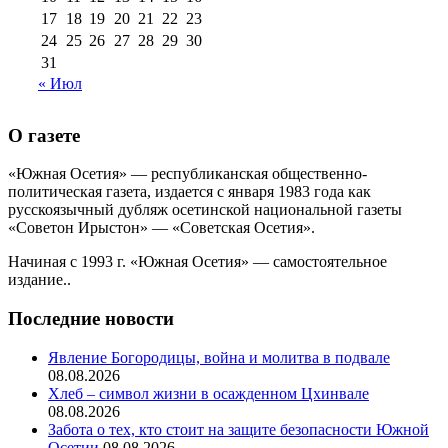
17
18
19
20
21
22
23
24
25
26
27
28
29
30
31
« Июл
О газете
«Южная Осетия» — республиканская общественно-
политическая газета, издается с января 1983 года как
русскоязычный дубляж осетинской национальной газеты
«Советон Ирыстон» — «Советская Осетия».
Начиная с 1993 г. «Южная Осетия» — самостоятельное
издание..
Последние новости
Явление Богородицы, война и молитва в подвале
08.08.2026
Хлеб – символ жизни в осажденном Цхинвале
08.08.2026
Забота о тех, кто стоит на защите безопасности Южной
Осетии
08.08.2026