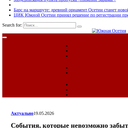
Барс на маршруте: древний орнамент Осетии станет ново
ЦИК Южной Осетии принял решение по регистрации пред
Search for:
Актуально
19.05.2026
События, которые невозможно забы