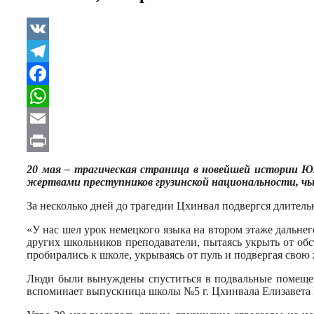
VK
Telegram
Facebook
WhatsApp
Email
Print
20 мая – трагическая страница в новейшей истории Ю
жертвами преступников грузинской национальности, чь
За несколько дней до трагедии Цхинвал подвергся длитель
«У нас шел урок немецкого языка на втором этаже дальнег
других школьников преподаватели, пытаясь укрыть от обст
пробирались к школе, укрываясь от пуль и подвергая свою
Люди были вынуждены спуститься в подвальные помещения
вспоминает выпускница школы №5 г. Цхинвала Елизавета 