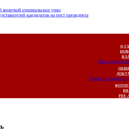
й визиткой цхинвальских улиц
ставителей кандидатов на пост президента
О Г
НОВ
ВЛ
Президент
Пра
ОБЩ
ДОКУ
Указы Президента
ФОТОГ
ВИ
PDF-
ть