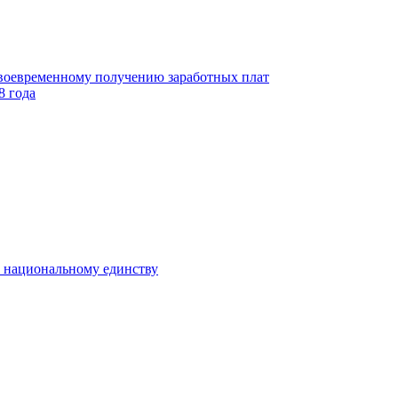
своевременному получению заработных плат
8 года
к национальному единству