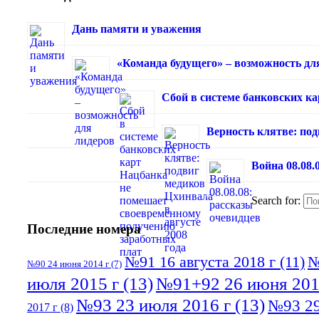
Дань памяти и уважения
«Команда будущего» – возможность дл
Сбой в системе банковских к
Верность клятве: под
Война 08.08.
Search for:
Последние номера
№91 16 августа 2018 г
(11)
№
№90 24 июня 2014 г
(7)
июля 2015 г
(13)
№91+92 26 июня 201
№93 23 июля 2016 г
(13)
№93 29
2017 г
(8)