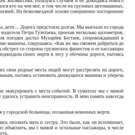
ек жилмассива, пользуясь случаем и не дожидаясь нового
ся кто на чем мог, в том числе на грузовых автомашинах,
жизней. На безвозмездной основе совершенно посторонние
ны, дети… Дорога предстояла долгая. Мы выехали из города
 водителя Петра Гузитаева, проехав несколько километров,
 для поездки достал Мухарбек Бестаев, сопровождавший в
имо машины, сокрушаясь: «Как же мы сможем добраться до
д обстрел со стороны грузинских фашистов и ее пассажиры
поджидали своих жертв в лесу у обочины дороги, пытаясь
х свои родные места людей могут расстрелять на дороге,
альным, пытаясь остановить движущиеся машины и уберечь
и эвакуировать с места событий. В суматохе мы с мамой
е удалось устранить неисправность. В мою память навсегда
я у городской больницы, оплакивая невинных жертв.
ясь опознать мать и сестру. Это были, как он вспоминает,
о объяснить, мы с мамой и остальные пассажиры, в числе
ета.