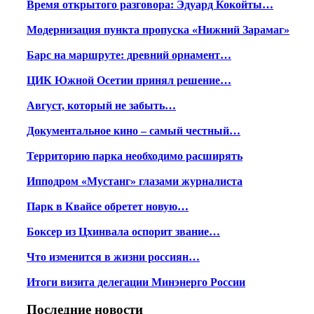
Время открытого разговора: Эдуард Кокойты…
Модернизация пункта пропуска «Нижний Зарамаг»
Барс на маршруте: древний орнамент…
ЦИК Южной Осетии принял решение…
Август, который не забыть…
Документальное кино – самый честный…
Территорию парка необходимо расширять
Ипподром «Мустанг» глазами журналиста
Парк в Квайсе обретет новую…
Боксер из Цхинвала оспорит звание…
Что изменится в жизни россиян…
Итоги визита делегации Минэнерго России
Последние новости