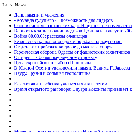
Latest News
Дань памяти и уважения
«Команда будущего» – возможность для лидеров
Сбой в системе банковских карт Нацбанка не помешает 
Верность клятве: подвиг медиков Цхинвала в августе 200
Война 08.08.08: рассказы очевидцев
Безопасность, правопорядок и борьба с наркоугрозой
От детских пробежек во дворе до мастера спорта
Героическая оборона Одессы от фашистских захватчиков
От идеи – к большому научному проекту
Цена европейского выбора Пашиняна
В Южной Осетии увековечили память Вадима Габараева
Науру, Грузия и большая геополитика
Как заставить ребенка учиться и читать летом
Время открытого разговора: Эдуард Кокойты призывает 
Модернизация пункта пропуска «Нижний Зарамаг»