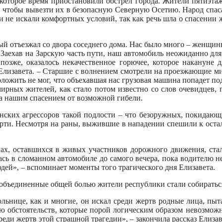
екоторое время приостановили обстрел города. Жители пятиэтаж
 чтобы вывезти их в безопасную Северную Осетию. Народ спасал
и не искали комфортных условий, так как речь шла о спасении 
орый отъезжал со двора соседнего дома. Нас было много – женщи
 Заехав на Зарскую часть пути, наш автомобиль неожиданно для
позже, оказалось некачественное горючее, которое накануне
Елизавета. – Старшие с волнением смотрели на проезжающие м
ложить не мог, что объехавшая нас грузовая машина попадет по
ирных жителей, как стало потом известно со слов очевидцев, 
а нашим спасением от возможной гибели.
ких агрессоров такой подлости – что безоружных, покидающи
смерти. Несмотря на раны, выжившие в нападении спешили к ост
х, оставшихся в живых участников дорожного движения, стал
алась в сломанном автомобиле до самого вечера, пока водителю н
юдей», – вспоминает моменты того трагического дня Елизавета.
 объединенные общей болью жители республики стали собиратьс
ольнице, как и многие, он искал среди жертв родные лица, пыта
 обстоятельств, которые порой логическим образом невозможн
еди жертв этой страшной трагедии», – закончила рассказ Елизав