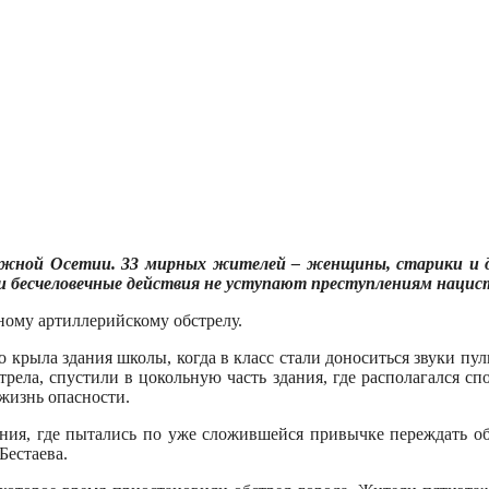
жной Осетии. 33 мирных жителей – женщины, старики и дет
и бесчеловечные действия не уступают преступлениям нацис
ному артиллерийскому обстрелу.
о крыла здания школы, когда в класс стали доноситься звуки пул
рела, спустили в цокольную часть здания, где располагался сп
 жизнь опасности.
, где пытались по уже сложившейся привычке переждать обст
Бестаева.