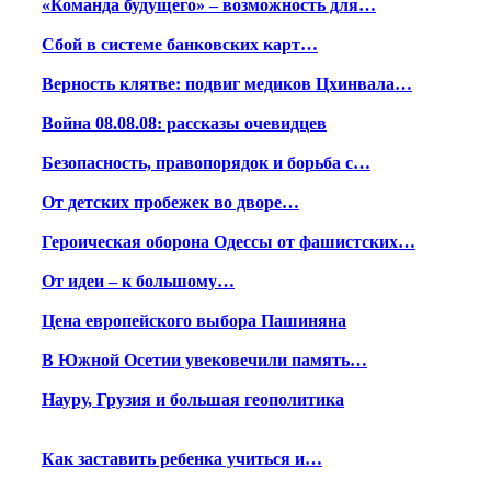
«Команда будущего» – возможность для…
Сбой в системе банковских карт…
Верность клятве: подвиг медиков Цхинвала…
Война 08.08.08: рассказы очевидцев
Безопасность, правопорядок и борьба с…
От детских пробежек во дворе…
Героическая оборона Одессы от фашистских…
От идеи – к большому…
Цена европейского выбора Пашиняна
В Южной Осетии увековечили память…
Науру, Грузия и большая геополитика
Как заставить ребенка учиться и…