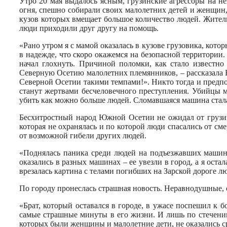
Утро 20 мая выдалось ясным, грузинские агрессоры на н
огня, спешно собирали своих малолетних детей и женщин,
кузов которых вмещает большое количество людей. Жител
люди приходили друг другу на помощь.
«Рано утром я с мамой оказалась в кузове грузовика, кот
в надежде, что скоро окажемся на безопасной территории.
начал глохнуть. Причиной поломки, как стало известно 
Северную Осетию малолетних племянников, – рассказала 
Северной Осетии такими темпами!». Никто тогда и предпо
станут жертвами бесчеловечного преступления. Убийцы м
убить как можно больше людей. Сломавшаяся машина стал
Бесхитростный народ Южной Осетии не ожидал от грузинс
которая не охранялась и по которой люди спасались от 
от возможной гибели других людей.
«Поднялась паника среди людей на подъезжавших машина
оказались в разных машинах – ее увезли в город, а я ост
врезалась картина с телами погибших на Зарской дороге л
По городу пронеслась страшная новость. Неравнодушные,
«Брат, который оставался в городе, в ужасе поспешил к б
самые страшные минуты в его жизни. И лишь по стечению
которых были женщины и малолетние дети, не оказались ср