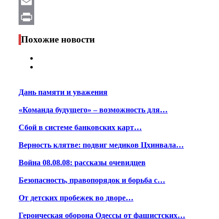
WhatsApp
Email
Print
Похожие новости
Дань памяти и уважения
«Команда будущего» – возможность для…
Сбой в системе банковских карт…
Верность клятве: подвиг медиков Цхинвала…
Война 08.08.08: рассказы очевидцев
Безопасность, правопорядок и борьба с…
От детских пробежек во дворе…
Героическая оборона Одессы от фашистских…