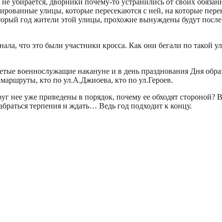
а не убирается, дворники почему-то устранились от своих обяза
тированные улицы, которые пересекаются с ней, на которые пере
оторый год жители этой улицы, прохожие вынуждены будут посл
ала, что это были участники кросса. Как они бегали по такой у
тые военнослужащие накануне и в день празднования Дня образо
аршруты, кто по ул.А.Джиоева, кто по ул.Героев.
уг нее уже приведены в порядок, почему ее обходят стороной? В
абраться терпения и ждать… Ведь год подходит к концу.