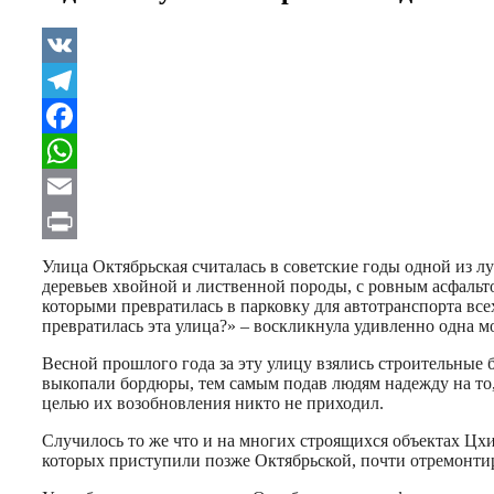
VK
Telegram
Facebook
WhatsApp
Email
Print
Улица Октябрьская считалась в советские годы одной из л
деревьев хвойной и лиственной породы, с ровным асфальто
которыми превратилась в парковку для автотранспорта все
превратилась эта улица?» – воскликнула удивленно одна мо
Весной прошлого года за эту улицу взялись строительные 
выкопали бордюры, тем самым подав людям надежду на то, ч
целью их возобновления никто не приходил.
Случилось то же что и на многих строящихся объектах Цх
которых приступили позже Октябрьской, почти отремонти