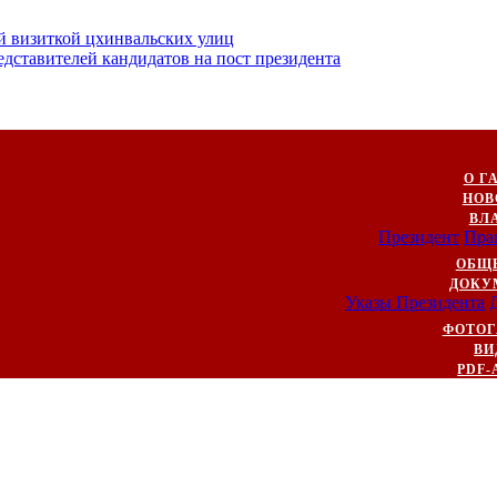
й визиткой цхинвальских улиц
ставителей кандидатов на пост президента
О Г
НОВ
ВЛ
Президент
Пра
ОБЩ
ДОКУ
Указы Президента
ФОТОГ
ВИ
PDF-