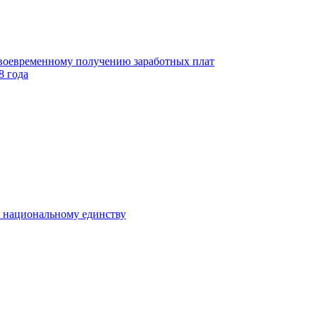
своевременному получению заработных плат
8 года
к национальному единству