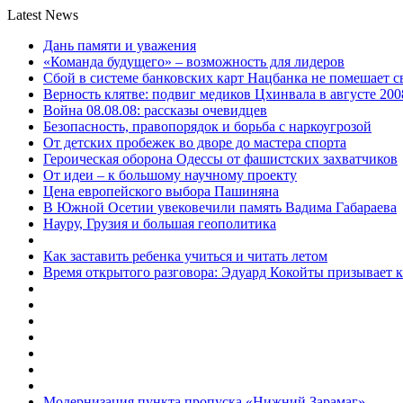
Latest News
Дань памяти и уважения
«Команда будущего» – возможность для лидеров
Сбой в системе банковских карт Нацбанка не помешает 
Верность клятве: подвиг медиков Цхинвала в августе 200
Война 08.08.08: рассказы очевидцев
Безопасность, правопорядок и борьба с наркоугрозой
От детских пробежек во дворе до мастера спорта
Героическая оборона Одессы от фашистских захватчиков
От идеи – к большому научному проекту
Цена европейского выбора Пашиняна
В Южной Осетии увековечили память Вадима Габараева
Науру, Грузия и большая геополитика
Как заставить ребенка учиться и читать летом
Время открытого разговора: Эдуард Кокойты призывает 
Модернизация пункта пропуска «Нижний Зарамаг»