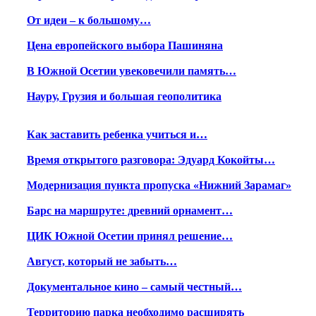
От идеи – к большому…
Цена европейского выбора Пашиняна
В Южной Осетии увековечили память…
Науру, Грузия и большая геополитика
Как заставить ребенка учиться и…
Время открытого разговора: Эдуард Кокойты…
Модернизация пункта пропуска «Нижний Зарамаг»
Барс на маршруте: древний орнамент…
ЦИК Южной Осетии принял решение…
Август, который не забыть…
Документальное кино – самый честный…
Территорию парка необходимо расширять