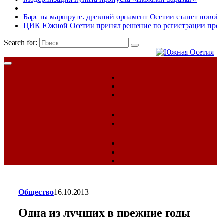
Барс на маршруте: древний орнамент Осетии станет ново
ЦИК Южной Осетии принял решение по регистрации пред
Search for:
Общество
16.10.2013
Одна из лучших в прежние годы