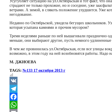
Усугубляет ситуацию на ул.Октябрьская и тот факт, что он
страдают не только прохожие, но и соседние, уже заасфаль
ветрами. А зимой, в слякоть положение ухудшится. Уже к
негодование.
Недавно по Октябрьской, увидела бегущих школьников. Узн
которая усыпана камнями и прочим мусором?
Тремя неделями раньше по ней вышагивали празднично оде
меньше, они выбирают другие, пусть немного удлиненные м
В чем же провинилась ул.Октябрьская, если все улицы вокр
возможно, в этом году на ней возобновятся работы. Надо н
М. ДЖИОЕВА
TAGS:
№133 17 октября 2013 г
VK
Telegram
Facebook