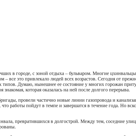
учших в городе, с зоной отдыха – бульваром. Многие цхинвальцы
м – все это привлекало людей всех возрастов. Сегодня от преж
х типов. Думаю, нынешнее ее состояние у многих горожан притуп
я знакомая, которая оказалась на ней после долгого перерыва.
бригады, провели частично новые линии газопровода и канализа
то работы пойдут в темпе и завершатся в течение года. Но вско
инвала, превратившихся в долгострой. Между тем, соседние ули
рованы.