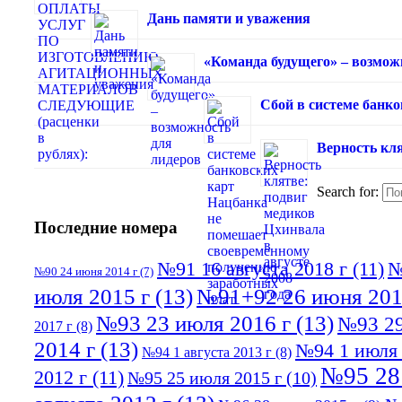
Дань памяти и уважения
«Команда будущего» – возмож
Сбой в системе банк
Верность кля
Search for:
Последние номера
№91 16 августа 2018 г
(11)
№
№90 24 июня 2014 г
(7)
июля 2015 г
(13)
№91+92 26 июня 201
№93 23 июля 2016 г
(13)
№93 29
2017 г
(8)
2014 г
(13)
№94 1 июля 
№94 1 августа 2013 г
(8)
№95 28
2012 г
(11)
№95 25 июля 2015 г
(10)