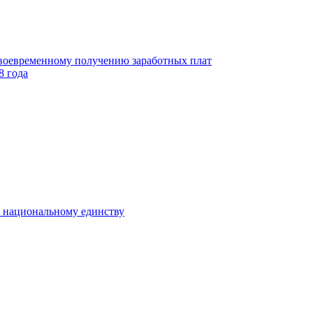
своевременному получению заработных плат
8 года
к национальному единству