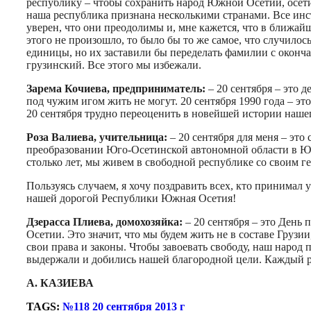
республику – чтобы сохранить народ Южной Осетии, осети
наша республика признана несколькими странами. Все инст
уверен, что они преодолимы и, мне кажется, что в ближа
этого не произошло, то было бы то же самое, что случилос
единицы, но их заставили бы переделать фамилии с оконча
грузинский. Все этого мы избежали.
Зарема Кочиева, предприниматель:
– 20 сентября – это 
под чужим игом жить не могут. 20 сентября 1990 года – это
20 сентября трудно переоценить в новейшей истории нашег
Роза Валиева, учительница:
– 20 сентября для меня – это
преобразовании Юго-Осетинской автономной области в Юг
столько лет, мы живем в свободной республике со своим г
Пользуясь случаем, я хочу поздравить всех, кто принимал у
нашей дорогой Республики Южная Осетия!
Дзерасса Плиева, домохозяйка:
– 20 сентября – это День
Осетии. Это значит, что мы будем жить не в составе Грузии
свои права и законы. Чтобы завоевать свободу, наш народ
выдержали и добились нашей благородной цели. Каждый ра
А. КАЗИЕВА
TAGS:
№118 20 сентября 2013 г