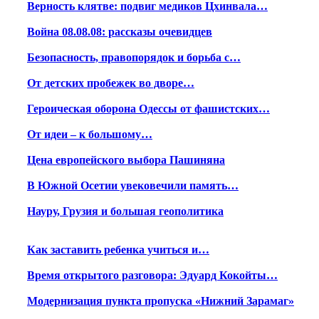
Верность клятве: подвиг медиков Цхинвала…
Война 08.08.08: рассказы очевидцев
Безопасность, правопорядок и борьба с…
От детских пробежек во дворе…
Героическая оборона Одессы от фашистских…
От идеи – к большому…
Цена европейского выбора Пашиняна
В Южной Осетии увековечили память…
Науру, Грузия и большая геополитика
Как заставить ребенка учиться и…
Время открытого разговора: Эдуард Кокойты…
Модернизация пункта пропуска «Нижний Зарамаг»