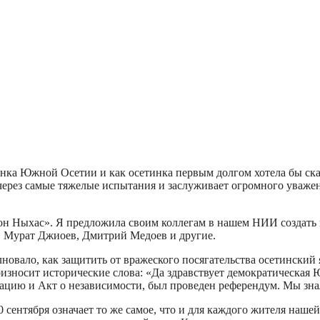
нка Южной Осетии и как осетинка первым долгом хотела бы ска
ерез самые тяжелые испытания и заслуживает огромного уважени
он Ныхас». Я предложила своим коллегам в нашем НИИ создать
, Мурат Джиоев, Дмитрий Медоев и другие.
овало, как защитить от вражеского посягательства осетинский я
износит исторические слова: «Да здравствует демократическая 
цию и Акт о независимости, был проведен референдум. Мы знал
0 сентября означает то же самое, что и для каждого жителя наше