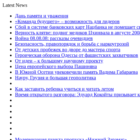
Latest News
Дань памяти и уважения
«Команда будущего» – возможность для лидеров
Сбой в системе банковских карт Нацбанка не помешает 
Верность клятве: подвиг медиков Цхинвала в августе 200
Война 08.08.08: рассказы очевидцев
Безопасность, правопорядок и борьба с наркоугрозой
От детских пробежек во дворе до мастера спорта
Героическая оборона Одессы от фашистских захватчиков
От идеи – к большому научному проекту
Цена европейского выбора Пашиняна
В Южной Осетии увековечили память Вадима Габараева
Науру, Грузия и большая геополитика
Как заставить ребенка учиться и читать летом
Время открытого разговора: Эдуард Кокойты призывает 
Модернизация пункта пропуска «Нижний Зарамаг»