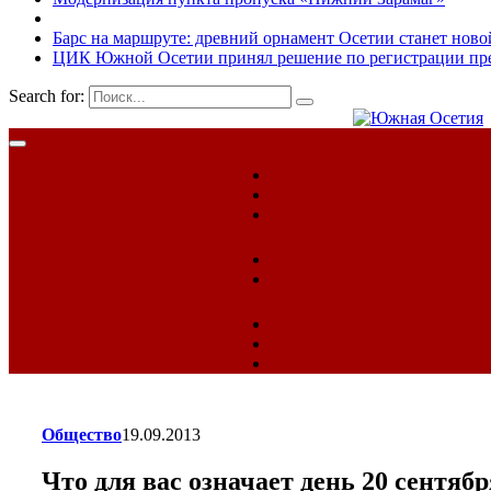
Барс на маршруте: древний орнамент Осетии станет ново
ЦИК Южной Осетии принял решение по регистрации пред
Search for:
Общество
19.09.2013
Что для вас означает день 20 сентяб