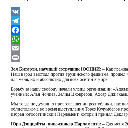
VK
Telegram
Facebook
WhatsApp
Email
Print
Зоя Битарти, научный сотрудник ЮОНИИ:
– Как гражда
Наш народ выстоял против грузинского фашизма, прошел ч
для меня, но и абсолютно для всех осетин в мире.
Борьбу за нашу свободу начали члены организации «Адæм
ученные: Алан Чочиев, Зелим Цховребов, Ахсар Джигкаев
Мы тогда не думали о провозглашении республики, нас волн
облисполкома во время выступления Торез Кулумбегов про
избран югоосетинский Парламент, который принял Деклара
Юра Дзиццойты, вице-спикер Парламента:
– Для меня 2