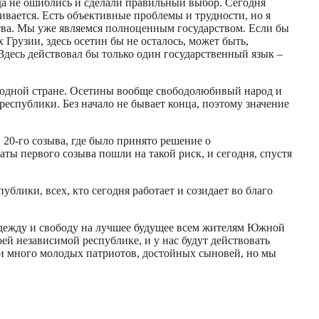
да не ошиблись и сделали правильный выбор. Сегодня
ивается. Есть объективные проблемы и трудности, но я
тва. Мы уже являемся полноценным государством. Если бы
 Грузии, здесь осетин бы не осталось, может быть,
Здесь действовал бы только один государственный язык –
вободной стране. Осетины вообще свободолюбивый народ и
 республики. Без начало не бывает конца, поэтому значение
 20-го созыва, где было принято решение о
 первого созыва пошли на такой риск, и сегодня, спустя
ублики, всех, кто сегодня работает и созидает во благо
адежду и свободу на лучшее будущее всем жителям Южной
оей независимой республике, и у нас будут действовать
яли много молодых патриотов, достойных сыновей, но мы