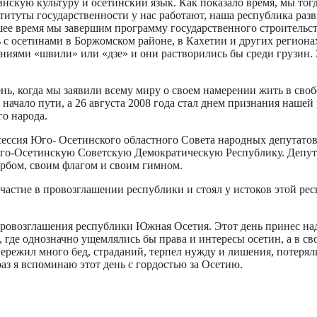
нскую культуру и осетинский язык. Как показало время, мы тог
итуты государственности у нас работают, наша республика разв
йшее время мы завершим программу государственного строительс
ь с осетинами в Боржомском районе, в Кахетии и других регионах
ниями «швили» или «дзе» и они растворились бы среди грузин. 
день, когда мы заявили всему миру о своем намерении жить в с
 начало пути, а 26 августа 2008 года стал днем признания нашей
о народа.
 сессия Юго- Осетинского областного Совета народных депутатов
о-Осетинскую Советскую Демократическую Республику. Депутаты
ербом, своим флагом и своим гимном.
частие в провозглашении республики и стоял у истоков этой респ
 провозглашения республики Южная Осетия. Этот день принес н
, где однозначно ущемлялись бы права и интересы осетин, а в св
 пережил много бед, страданий, терпел нужду и лишения, потер
з я вспоминаю этот день с гордостью за Осетию.