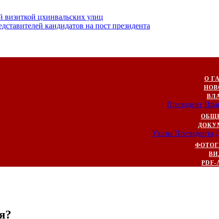
й визиткой цхинвальских улиц
ставителей кандидатов на пост президента
О Г
НОВ
ВЛ
Президент
Пра
ОБЩ
ДОКУ
Указы Президента
ФОТОГ
ВИ
PDF-
ря?