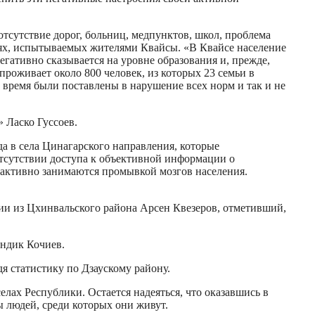
отсутствие дорог, больниц, медпунктов, школ, проблема
стях, испытываемых жителями Квайсы. «В Квайсе население
егативно сказывается на уровне образования и, прежде,
проживает около 800 человек, из которых 23 семьи в
е время были поставлены в нарушение всех норм и так и не
 Ласко Гуссоев.
а в села Цинагарского направления, которые
отсутствии доступа к объективной информации о
ы активно занимаются промывкой мозгов населения.
тии из Цхинвальского района Арсен Квезеров, отметивший,
ендик Кочиев.
я статистику по Дзаускому району.
лах Республики. Остается надеяться, что оказавшись в
ы людей, среди которых они живут.