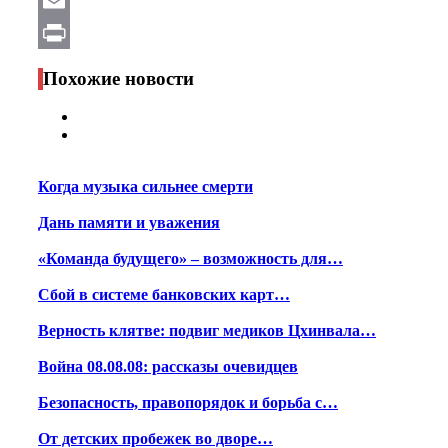
WhatsApp
Email
Print
Похожие новости
Когда музыка сильнее смерти
Дань памяти и уважения
«Команда будущего» – возможность для…
Сбой в системе банковских карт…
Верность клятве: подвиг медиков Цхинвала…
Война 08.08.08: рассказы очевидцев
Безопасность, правопорядок и борьба с…
От детских пробежек во дворе…