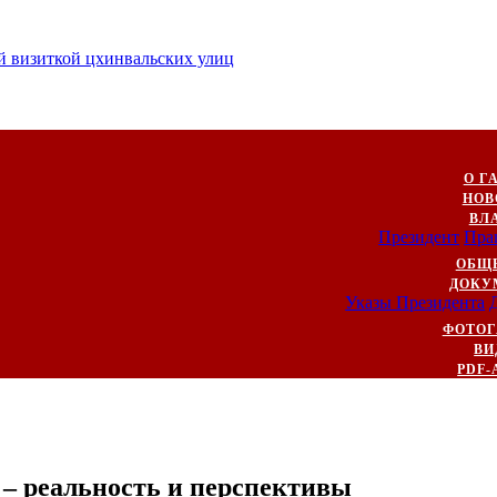
й визиткой цхинвальских улиц
О Г
НОВ
ВЛ
Президент
Пра
ОБЩ
ДОКУ
Указы Президента
ФОТОГ
ВИ
PDF-
 – реальность и перспективы