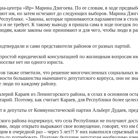
иа-центра «Ир» Марина Дзигоева. По ее словам, в ходе предвы
ают им, но затем исчезают до следующих выборов. Марина Дзиг
Республике. «Законы, которые принимаются парламентом в столи
то и не требует. К такому выводу я пришла сама в ходе поездок 
 людям, какие законы они принимают и для чего, чтобы люди в ра
дтвердили и сами представители районов от разных партий.
за простой юридической консультацией по жилищным вопросам им
поселке нет ни одного юриста.
нов также отметили, что решение многочисленных социальных в
ности большинства нынешнего депутатского корпуса, они не зна
е люди по каждому району.
лерий Караев из Ленингорского района, в селах в основном ост
арий. Поэтому, как считает Караев, для Республики более целе
ат в депутаты от Коммунистической партии Альберт Дудаев, пр
кого района подчеркнул, что села Республики не получают дост
ми, люди открыто выражают свое возмущение, говорят, что им б
дим в очередной раз – через 5 лет?! У них накопился серьезн
то-то потребовать. Поэтому будущим депутатам необходимо изм