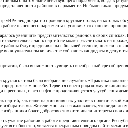
егативным опытом ныне действующего парламента, когда в резу
представленности районов в парламенте. Не были также продум
тр «ИР» неоднократно проводил круглые столы, на которых обс
 в работе нынешнего парламента в условиях сохранения пропор
таралось увеличить представительство районов в своих списках. 
 что значительная часть партий не может рассчитывать на прохо
менте районы будут представлены в большей степени, нежели в н
е во внушительном количестве собрались кандидаты в депутаты
ероприятии, была возможность увидеть своеобразный срез общест
а круглого стола была выбрана не случайно. «Практика показыва
 город тоже сам по себе. Теряется своего рода коммуникационна
юди в регионах, и это на фоне продолжающегося усугубления дем
ах партий, как наши партии видят их участие в политической ж
и избирателями. Жители многих сел жаловались, что видят депут
ные избранники более добросовестно отстаивали интересы своих 
овать участие районов в работе представительного органа Респ
рует все общество, является прекрасным поводом найти механиз