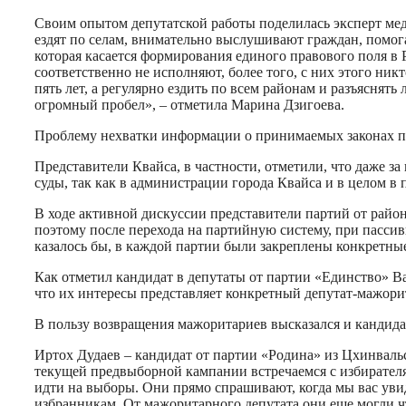
Своим опытом депутатской работы поделилась эксперт мед
ездят по селам, внимательно выслушивают граждан, помог
которая касается формирования единого правового поля в 
соответственно не исполняют, более того, с них этого ник
пять лет, а регулярно ездить по всем районам и разъяснять
огромный пробел», – отметила Марина Дзигоева.
Проблему нехватки информации о принимаемых законах по
Представители Квайса, в частности, отметили, что даже 
суды, так как в администрации города Квайса и в целом в 
В ходе активной дискуссии представители партий от райо
поэтому после перехода на партийную систему, при пассив
казалось бы, в каждой партии были закреплены конкретны
Как отметил кандидат в депутаты от партии «Единство» Ва
что их интересы представляет конкретный депутат-мажорит
В пользу возвращения мажоритариев высказался и кандид
Иртох Дудаев – кандидат от партии «Родина» из Цхинвальс
текущей предвыборной кампании встречаемся с избирателя
идти на выборы. Они прямо спрашивают, когда мы вас уви
избранникам. От мажоритарного депутата они еще могли ч