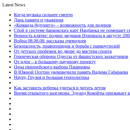
Latest News
Когда музыка сильнее смерти
Дань памяти и уважения
«Команда будущего» – возможность для лидеров
Сбой в системе банковских карт Нацбанка не помешает 
Верность клятве: подвиг медиков Цхинвала в августе 200
Война 08.08.08: рассказы очевидцев
Безопасность, правопорядок и борьба с наркоугрозой
От детских пробежек во дворе до мастера спорта
Героическая оборона Одессы от фашистских захватчиков
От идеи – к большому научному проекту
Цена европейского выбора Пашиняна
В Южной Осетии увековечили память Вадима Габараева
Науру, Грузия и большая геополитика
Как заставить ребенка учиться и читать летом
Время открытого разговора: Эдуард Кокойты призывает 