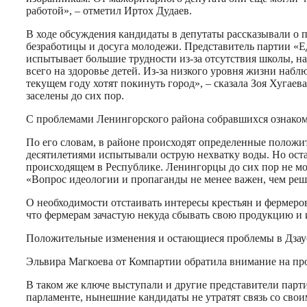
работой», – отметил Иртох Дудаев.
В ходе обсуждения кандидаты в депутаты рассказывали о п
безработицы и досуга молодежи. Представитель партии «Е
испытывает большие трудности из-за отсутствия школы, на
всего на здоровье детей. Из-за низкого уровня жизни набл
текущем году хотят покинуть город», – сказала Зоя Хугае
заселены до сих пор.
С проблемами Ленингорского района собравшихся ознакоми
По его словам, в районе происходят определенные положит
десятилетиями испытывали острую нехватку воды. Но оста
происходящем в Республике. Ленингорцы до сих пор не мо
«Вопрос идеологии и пропаганды не менее важен, чем реш
О необходимости отстаивать интересы крестьян и фермеров
что фермерам зачастую некуда сбывать свою продукцию и 
Положительные изменения и остающиеся проблемы в Дзаус
Эльвира Магкоева от Компартии обратила внимание на про
В таком же ключе выступали и другие представители парти
парламенте, нынешние кандидаты не утратят связь со сво