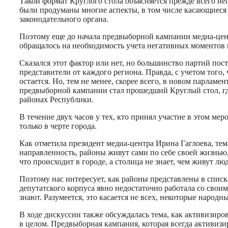
Такой формат Круглого стола объясняется прежде всего н
были продуманы многие аспекты, в том числе касающиеся 
законодательного органа.
Поэтому еще до начала предвыборной кампании медиа-цен
обращалось на необходимость учета негативных моментов
Сказался этот фактор или нет, но большинство партий пос
представители от каждого региона. Правда, с учетом того,
остается. Но, тем не менее, скорее всего, в новом парла
предвыборной кампании стал прошедший Круглый стол, гд
районах Республики.
В течение двух часов у тех, кто принял участие в этом м
только в черте города.
Как отметила президент медиа-центра Ирина Гаглоева, тем
направленность, районы живут сами по себе своей жизнью,
что происходит в городе, а столица не знает, чем живут л
Поэтому нас интересует, как районы представлены в списк
депутатского корпуса явно недостаточно работала со своим
знают. Разумеется, это касается не всех, некоторые народ
В ходе дискуссии также обсуждалась тема, как активизир
в целом. Предвыборная кампания, которая всегда активизи