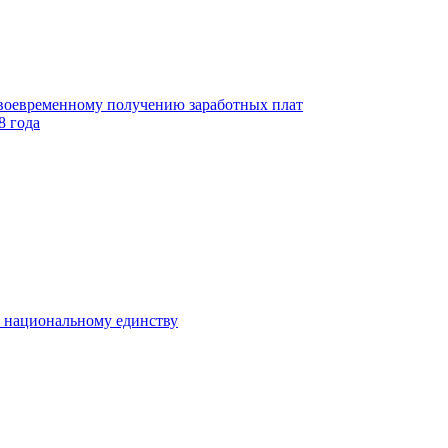
своевременному получению заработных плат
8 года
к национальному единству