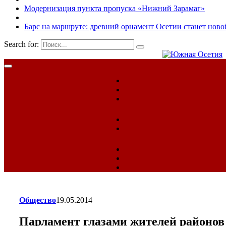
Модернизация пункта пропуска «Нижний Зарамаг»
Барс на маршруте: древний орнамент Осетии станет ново
Search for:
Общество
19.05.2014
Парламент глазами жителей районов