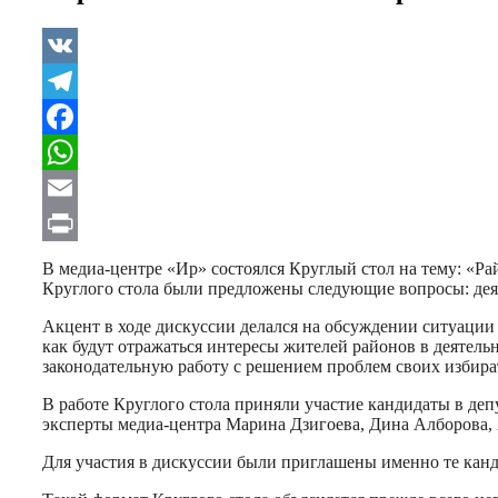
VK
Telegram
Facebook
WhatsApp
Email
Print
В медиа-центре «Ир» состоялся Круглый стол на тему: «Р
Круглого стола были предложены следующие вопросы: деят
Акцент в ходе дискуссии делался на обсуждении ситуации 
как будут отражаться интересы жителей районов в деятель
законодательную работу с решением проблем своих избира
В работе Круглого стола приняли участие кандидаты в деп
эксперты медиа-центра Марина Дзигоева, Дина Алборова, 
Для участия в дискуссии были приглашены именно те канд