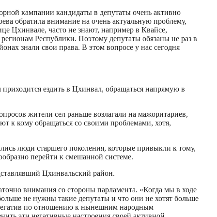
борной кампании кандидаты в депутаты очень активно
оева обратила внимание на очень актуальную проблему,
це Цхинвале, часто не знают, например в Квайсе,
по регионам Республики. Поэтому депутаты обязаны не раз в
йонах знали свои права. В этом вопросе у нас сегодня
 приходится ездить в Цхинвал, обращаться напрямую в
опросов жители сел раньше возлагали на мажоритариев,
ют к кому обращаться со своими проблемами, хотя,
ались люди старшего поколения, которые привыкли к тому,
сообразно перейти к смешанной системе.
едставлявший Цхинвальский район.
аточно внимания со стороны парламента. «Когда мы в ходе
ольше не нужны такие депутаты и что они не хотят больше
ый негатив по отношению к нынешним народным
енить эти негативные настроения своей активной