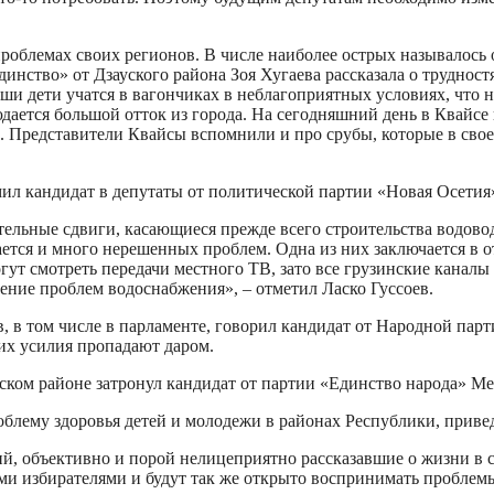
роблемах своих регионов. В числе наиболее острых называлось 
динство» от Дзауского района Зоя Хугаева рассказала о трудно
ши дети учатся в вагончиках в неблагоприятных условиях, что н
юдается большой отток из города. На сегодняшний день в Квайсе 
ва. Представители Квайсы вспомнили и про срубы, которые в сво
л кандидат в депутаты от политической партии «Новая Осетия»
ельные сдвиги, касающиеся прежде всего строительства водовод
ется и много нерешенных проблем. Одна из них заключается в 
гут смотреть передачи местного ТВ, зато все грузинские канал
ение проблем водоснабжения», – отметил Ласко Гуссоев.
, в том числе в парламенте, говорил кандидат от Народной пар
их усилия пропадают даром.
ком районе затронул кандидат от партии «Единство народа» М
блему здоровья детей и молодежи в районах Республики, привед
й, объективно и порой нелицеприятно рассказавшие о жизни в се
ими избирателями и будут так же открыто воспринимать проблем