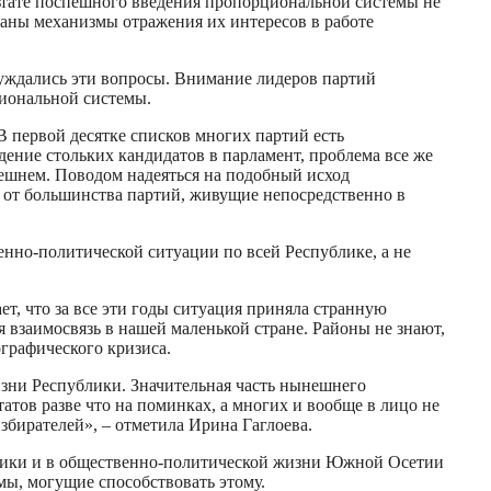
льтате поспешного введения пропорциональной системы не
аны механизмы отражения их интересов в работе
уждались эти вопросы. Внимание лидеров партий
циональной системы.
В первой десятке списков многих партий есть
ждение стольких кандидатов в парламент, проблема все же
ынешнем. Поводом надеяться на подобный исход
 от большинства партий, живущие непосредственно в
венно-политической ситуации по всей Республике, а не
ет, что за все эти годы ситуация приняла странную
я взаимосвязь в нашей маленькой стране. Районы не знают,
ографического кризиса.
изни Республики. Значительная часть нынешнего
атов разве что на поминках, а многих и вообще в лицо не
избирателей», – отметила Ирина Гаглоева.
ублики и в общественно-политической жизни Южной Осетии
мы, могущие способствовать этому.