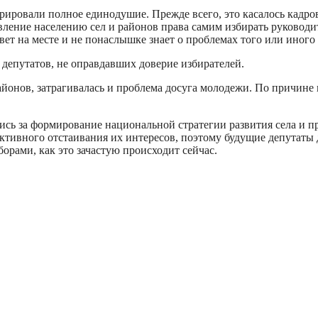
ировали полное единодушие. Прежде всего, это касалось кадро
вление населению сел и районов права самим избирать руководи
вет на месте и не понаслышке знает о проблемах того или иного
депутатов, не оправдавших доверие избирателей.
айонов, затрагивалась и проблема досуга молодежи. По причине 
ись за формирование национальной стратегии развития села и п
активного отстаивания их интересов, поэтому будущие депутаты
ыборами, как это зачастую происходит сейчас.