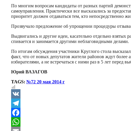
По многим вопросам кандидаты от разных партий демонстр
самоуправления. Практически все высказались за предоста
приоритет должен отдаваться тем, кто непосредственно жи
Прозвучало предложение об упрощении процедуры отзыва 
Выдвигались и другие идеи, касательно отдельно взятых р
спивается и занимается другими неблаговидными делами.
По итогам обсуждения участники Круглого стола высказал
факт, что от новых депутатов жители районов ждут более 
избирателями, а не встречаться с ними раз в 5 лет перед в
Юрий ВАЗАГОВ
TAGS:
№72 20 мая 2014 г
VK
Telegram
Facebook