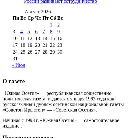
России развивают сотрудничество
№99 4 августа
2017 г
(9)
№99 4 августа 2015 г
(6)
2016 г
(12)
№99 16
Август 2026
№99 8 июля 2014 г
(9)
Пн
Вт
Ср
Чт
Пт
Сб
Вс
№99+100 10
августа 2012 г
(11)
1
2
августа 2013 г
(12)
3
4
5
6
7
8
9
10
11
12
13
14
15
16
17
18
19
20
21
22
23
24
25
26
27
28
29
30
31
« Июл
О газете
«Южная Осетия» — республиканская общественно-
политическая газета, издается с января 1983 года как
русскоязычный дубляж осетинской национальной газеты
«Советон Ирыстон» — «Советская Осетия».
Начиная с 1993 г. «Южная Осетия» — самостоятельное
издание..
Последние новости