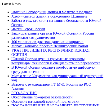
Latest News
Явление Богородицы, война и молитва в подвале
Хлеб – символ жизни в осажденном Цхинвале
Забота о тех, кто стоит на защите безопасности Южной
Осетии
Имени Героя России
Законодательные органы Южной Осетии и России
развивают сотрудничество
100 миллионов для гражданских инициатив
Марат Камболов посетил Ленингорский район
УКАЗ ПРЕЗИДЕНТА РЕСПУБЛИКИ ЮЖНАЯ
ОСЕТИЯ
Южной Осетии нужны грамотные агрономы,
ветеринары, технологи и специалисты по переработке
В Южной Осетии создадут комфортную цифровую
среду для населения
Миф о чаше Уацамонгæ как универсальный культурный
код
Встреча с руководством ГУ МЧС России по РСО-
Алания
РСО-АЛАНИЯ
Обеспечение пожарной безопасности
Освоение начальной военной подготовки
ПОСТАНОВЛЕНИЕ ПАРЛАМЕНТА РЕСПУБЛИКИ