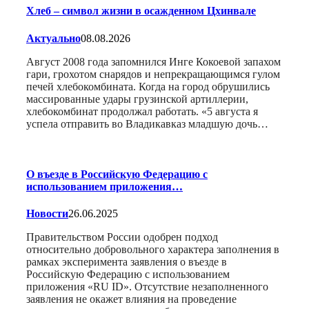
Хлеб – символ жизни в осажденном Цхинвале
Актуально
08.08.2026
Август 2008 года запомнился Инге Кокоевой запахом
гари, грохотом снарядов и непрекращающимся гулом
печей хлебокомбината. Когда на город обрушились
массированные удары грузинской артиллерии,
хлебокомбинат продолжал работать. «5 августа я
успела отправить во Владикавказ младшую дочь…
О въезде в Российскую Федерацию с
использованием приложения…
Новости
26.06.2025
Правительством России одобрен подход
относительно добровольного характера заполнения в
рамках эксперимента заявления о въезде в
Российскую Федерацию с использованием
приложения «RU ID». Отсутствие незаполненного
заявления не окажет влияния на проведение