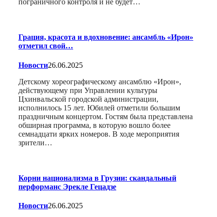
пограничного контроля и не будет…
Грация, красота и вдохновение: ансамбль «Ирон»
отметил свой…
Новости
26.06.2025
Детскому хореографическому ансамблю «Ирон»,
действующему при Управлении культуры
Цхинвальской городской администрации,
исполнилось 15 лет. Юбилей отметили большим
праздничным концертом. Гостям была представлена
обширная программа, в которую вошло более
семнадцати ярких номеров. В ходе мероприятия
зрители…
Корни национализма в Грузии: скандальный
перформанс Эрекле Гецадзе
Новости
26.06.2025