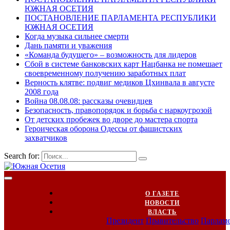
ЮЖНАЯ ОСЕТИЯ
ПОСТАНОВЛЕНИЕ ПАРЛАМЕНТА РЕСПУБЛИКИ
ЮЖНАЯ ОСЕТИЯ
Когда музыка сильнее смерти
Дань памяти и уважения
«Команда будущего» – возможность для лидеров
Сбой в системе банковских карт Нацбанка не помешает
своевременному получению заработных плат
Верность клятве: подвиг медиков Цхинвала в августе
2008 года
Война 08.08.08: рассказы очевидцев
Безопасность, правопорядок и борьба с наркоугрозой
От детских пробежек во дворе до мастера спорта
Героическая оборона Одессы от фашистских
захватчиков
Search for:
О ГАЗЕТЕ
НОВОСТИ
ВЛАСТЬ
Президент
Правительство
Парлам