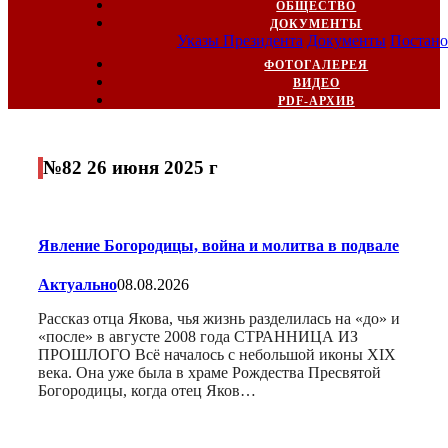
ОБЩЕСТВО
ДОКУМЕНТЫ
Указы Президента
Документы
Постано
ФОТОГАЛЕРЕЯ
ВИДЕО
PDF-АРХИВ
№82 26 июня 2025 г
Явление Богородицы, война и молитва в подвале
Актуально
08.08.2026
Рассказ отца Якова, чья жизнь разделилась на «до» и
«после» в августе 2008 года СТРАННИЦА ИЗ
ПРОШЛОГО Всё началось с небольшой иконы XIX
века. Она уже была в храме Рождества Пресвятой
Богородицы, когда отец Яков…