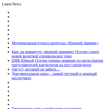
Latest News
Модернизация пункта пропуска «Нижний Зарамаг»
Барс на маршруте: древний орнамент Осетии станет
новой визиткой цхинвальских улиц
ЦИК Южной Осетии принял решение по регистрации
представителей кандидатов на пост президента
Август, который не забыть…
Документальное кино – самый честный и мощный
инструмент
Территорию парка необходимо расширять