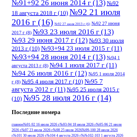
№91+92 26 июня 2014 г
(13)
№92
№92 21 июля
18 августа 2018 г
(10)
2016 г
(16)
№92 27 июня
№92 27 июля 2013 г
(6)
№93 23 июля 2016 г
(13)
2017 г
(8)
№93 29 июня 2017 г
(12)
№93 30 июля
№93+94 23 июля 2015 г
(11)
2013 г
(10)
№93+94 28 июня 2014 г
(13)
№94 1
№94 1 июля 2017 г
(11)
августа 2013 г
(8)
№94 26 июля 2016 г
(12)
№95 1 июля 2014
№95 7
№95 4 июля 2017 г
(10)
г
(8)
августа 2012 г
(11)
№95 25 июля 2015 г
№95 28 июля 2016 г
(14)
(10)
№95+96 3 августа 2013 г
(11)
№96 6
Последние номера
№96 9 августа 2012
июля 2017 г
(11)
г
(13)
№96+97 3
№96 28 июля 2015 г
(9)
главное
№91-92 16 июля 2026 г
№93-94 18 июля 2026 г
№95-96 21 июля
2026 г
№97 23 июля 2026 г
№98 25 июля 2026
№99-100 28 июля 2026
№96+97 30 июля
июля 2014 г
(10)
г
№101 30 июля 2026 г
№104 4 августа 2026 г
№№102-103 1 августа 2026