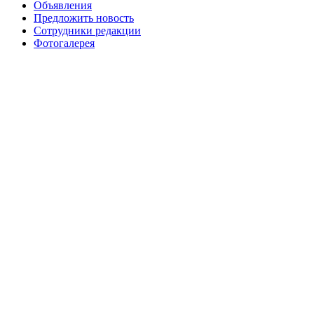
Объявления
№99+100 10 августа 2013 г
августа 2012 г
Предложить новость
Сотрудники редакции
Фотогалерея