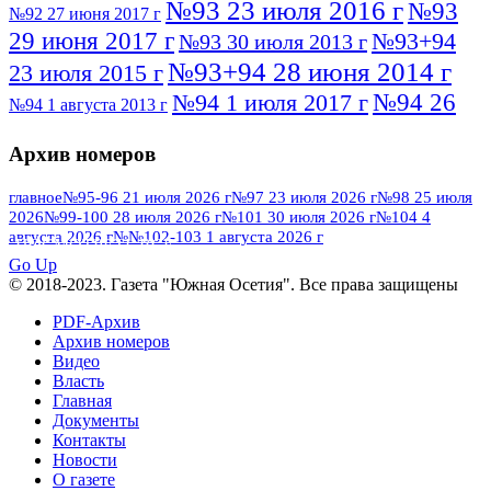
№93 23 июля 2016 г
№93
№92 27 июня 2017 г
29 июня 2017 г
№93+94
№93 30 июля 2013 г
№93+94 28 июня 2014 г
23 июля 2015 г
№94 26
№94 1 июля 2017 г
№94 1 августа 2013 г
июля 2016 г
№95 4 июля 2017 г
№95 1 июля 2014 г
Архив номеров
№95 7 августа 2012 г
№95 25 июля 2015 г
№95 28 июля 2016 г
№95+96 3 августа
главное
№95-96 21 июля 2026 г
№97 23 июля 2026 г
№98 25 июля
2026
№99-100 28 июля 2026 г
№101 30 июля 2026 г
№104 4
№96 9 августа
2013 г
№96 6 июля 2017 г
августа 2026 г
№№102-103 1 августа 2026 г
ПОСМОТРЕТЬ ВСЕ
2012 г
№96+97 3 июля 2014 г
№96 28 июля 2015 г
Go Up
№96+97 30 июля 2016 г
№97
© 2018-2023. Газета "Южная Осетия". Все права защищены
№97 6 августа 2013 г
№97 11 августа 2012 г
8 июля 2017 г
PDF-Архив
Архив номеров
№97 30 июля 2015 г
№98 1 августа 2015 г
Видео
Власть
№98 2 августа 2016 г
№98 5 июля 2014 г
№98 8
Главная
№98 14 августа 2012 г
августа 2013 г
Документы
Контакты
№99 4
№98+99 11 июля 2017 г
№99 4 августа 2015 г
Новости
августа 2016 г
№99 16
№99 8 июля 2014 г
О газете