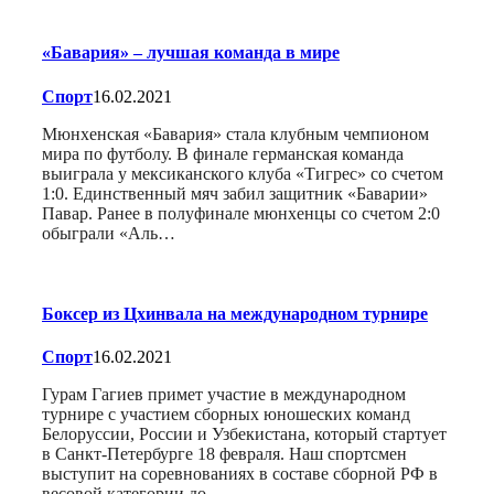
«Бавария» – лучшая команда в мире
Спорт
16.02.2021
Мюнхенская «Бавария» стала клубным чемпионом
мира по футболу. В финале германская команда
выиграла у мексиканского клуба «Тигрес» со счетом
1:0. Единственный мяч забил защитник «Баварии»
Павар. Ранее в полуфинале мюнхенцы со счетом 2:0
обыграли «Аль…
Боксер из Цхинвала на международном турнире
Спорт
16.02.2021
Гурам Гагиев примет участие в международном
турнире с участием сборных юношеских команд
Белоруссии, России и Узбекистана, который стартует
в Санкт-Петербурге 18 февраля. Наш спортсмен
выступит на соревнованиях в составе сборной РФ в
весовой категории до…