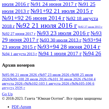
июля 2016 г
№91 24 июня 2017 г
№91 25
№91+92 21 июля 2015 г
июля 2013 г
№91+92 26 июня 2014 г
№92 18 августа
№92 21 июля 2016 г
2018 г
№92 27 июля 2013 г
№93 23 июля 2016 г
№93
№92 27 июня 2017 г
29 июня 2017 г
№93+94
№93 30 июля 2013 г
№93+94 28 июня 2014 г
23 июля 2015 г
№94 26
№94 1 июля 2017 г
№94 1 августа 2013 г
июля 2016 г
№95 4 июля 2017 г
№95 1 июля 2014 г
Архив номеров
№95 7 августа 2012 г
№95 25 июля 2015 г
№95 28 июля 2016 г
№95+96 3 августа
№95-96 21 июля 2026 г
№97 23 июля 2026 г
№98 25 июля
2026
№99-100 28 июля 2026 г
№101 30 июля 2026 г
№104 4
№96 9 августа
2013 г
№96 6 июля 2017 г
августа 2026 г
№№102-103 1 августа 2026 г
№№105-106 6
2012 г
№96+97 3 июля 2014 г
августа 2026 г
№96 28 июля 2015 г
ПОСМОТРЕТЬ ВСЕ
№96+97 30 июля 2016 г
№97
Go Up
№97 6 августа 2013 г
© 2018-2023. Газета "Южная Осетия". Все права защищены
№97 11 августа 2012 г
8 июля 2017 г
PDF-Архив