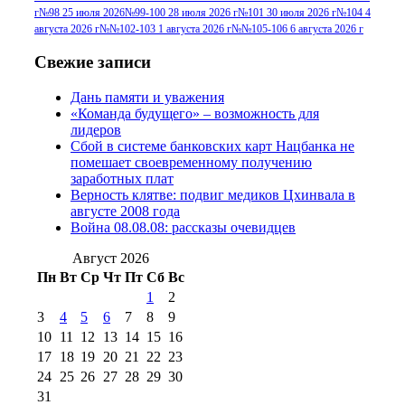
г
№98 25 июля 2026
№99-100 28 июля 2026 г
№101 30 июля 2026 г
№104 4
№96+97 30 июля
июля 2014 г
(10)
августа 2026 г
№№102-103 1 августа 2026 г
№№105-106 6 августа 2026 г
2016 г
(13)
№97 8
№97 6 августа 2013 г
(6)
Свежие записи
№97 11 августа
июля 2017 г
(13)
Дань памяти и уважения
2012 г
(15)
№97 30 июля 2015 г
«Команда будущего» – возможность для
(15)
лидеров
№98 1 августа 2015 г
(10)
№98 2
Сбой в системе банковских карт Нацбанка не
августа 2016 г
(10)
№98 5 июля 2014 г
(10)
помешает своевременному получению
№98 14
заработных плат
№98 8 августа 2013 г
(9)
Верность клятве: подвиг медиков Цхинвала в
августа 2012 г
(14)
августе 2008 года
№98+99 11 июля
Война 08.08.08: рассказы очевидцев
№99 4 августа
2017 г
(9)
№99 4 августа 2015 г
(6)
2016 г
(12)
№99 16
Август 2026
№99 8 июля 2014 г
(9)
Пн
Вт
Ср
Чт
Пт
Сб
Вс
№99+100 10
августа 2012 г
(11)
1
2
августа 2013 г
(12)
3
4
5
6
7
8
9
10
11
12
13
14
15
16
17
18
19
20
21
22
23
24
25
26
27
28
29
30
31