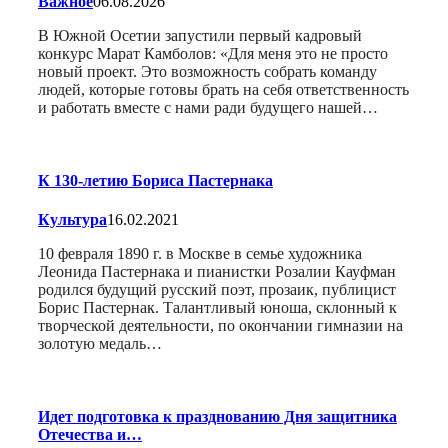
Важное
06.08.2026
В Южной Осетии запустили первый кадровый
конкурс Марат Камболов: «Для меня это не просто
новый проект. Это возможность собрать команду
людей, которые готовы брать на себя ответственность
и работать вместе с нами ради будущего нашей…
К 130-летию Бориса Пастернака
Культура
16.02.2021
10 февраля 1890 г. в Москве в семье художника
Леонида Пастернака и пианистки Розалии Кауфман
родился будущий русский поэт, прозаик, публицист
Борис Пастернак. Талантливый юноша, склонный к
творческой деятельности, по окончании гимназии на
золотую медаль…
Идет подготовка к празднованию Дня защитника
Отечества и…