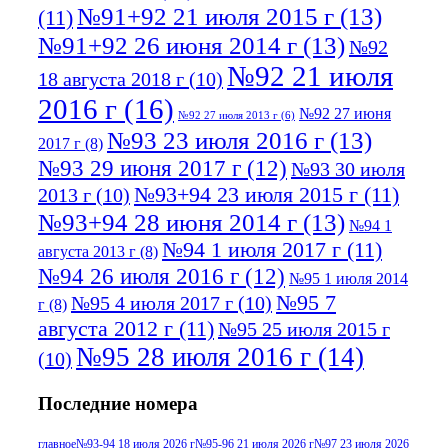
№91+92 21 июля 2015 г
(13)
(11)
№91+92 26 июня 2014 г
(13)
№92
№92 21 июля
18 августа 2018 г
(10)
2016 г
(16)
№92 27 июня
№92 27 июля 2013 г
(6)
№93 23 июля 2016 г
(13)
2017 г
(8)
№93 29 июня 2017 г
(12)
№93 30 июля
№93+94 23 июля 2015 г
(11)
2013 г
(10)
№93+94 28 июня 2014 г
(13)
№94 1
№94 1 июля 2017 г
(11)
августа 2013 г
(8)
№94 26 июля 2016 г
(12)
№95 1 июля 2014
№95 7
№95 4 июля 2017 г
(10)
г
(8)
августа 2012 г
(11)
№95 25 июля 2015 г
№95 28 июля 2016 г
(14)
(10)
№95+96 3 августа 2013 г
(11)
№96 6
Последние номера
№96 9 августа 2012
июля 2017 г
(11)
г
(13)
№96+97 3
№96 28 июля 2015 г
(9)
главное
№93-94 18 июля 2026 г
№95-96 21 июля 2026 г
№97 23 июля 2026