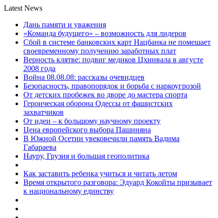
Latest News
Дань памяти и уважения
«Команда будущего» – возможность для лидеров
Сбой в системе банковских карт Нацбанка не помешает
своевременному получению заработных плат
Верность клятве: подвиг медиков Цхинвала в августе
2008 года
Война 08.08.08: рассказы очевидцев
Безопасность, правопорядок и борьба с наркоугрозой
От детских пробежек во дворе до мастера спорта
Героическая оборона Одессы от фашистских
захватчиков
От идеи – к большому научному проекту
Цена европейского выбора Пашиняна
В Южной Осетии увековечили память Вадима
Габараева
Науру, Грузия и большая геополитика
Как заставить ребенка учиться и читать летом
Время открытого разговора: Эдуард Кокойты призывает
к национальному единству