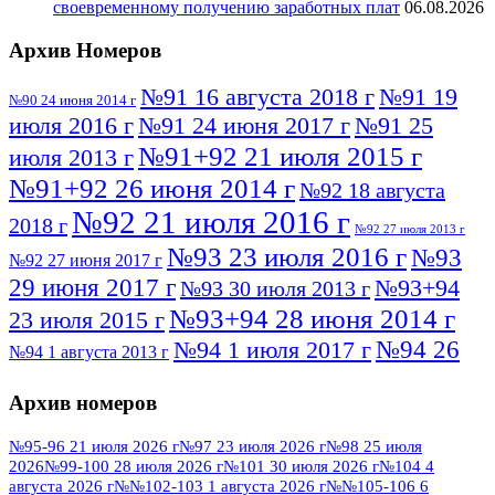
своевременному получению заработных плат
06.08.2026
Архив Номеров
№91 16 августа 2018 г
№91 19
№90 24 июня 2014 г
июля 2016 г
№91 24 июня 2017 г
№91 25
№91+92 21 июля 2015 г
июля 2013 г
№91+92 26 июня 2014 г
№92 18 августа
№92 21 июля 2016 г
2018 г
№92 27 июля 2013 г
№93 23 июля 2016 г
№93
№92 27 июня 2017 г
29 июня 2017 г
№93+94
№93 30 июля 2013 г
№93+94 28 июня 2014 г
23 июля 2015 г
№94 26
№94 1 июля 2017 г
№94 1 августа 2013 г
июля 2016 г
№95 4 июля 2017 г
№95 1 июля 2014 г
Архив номеров
№95 7 августа 2012 г
№95 25 июля 2015 г
№95 28 июля 2016 г
№95+96 3 августа
№95-96 21 июля 2026 г
№97 23 июля 2026 г
№98 25 июля
2026
№99-100 28 июля 2026 г
№101 30 июля 2026 г
№104 4
№96 9 августа
2013 г
№96 6 июля 2017 г
августа 2026 г
№№102-103 1 августа 2026 г
№№105-106 6