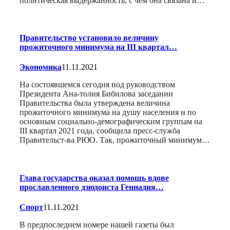
политическая выдержанность, с чем она связана и…
Правительство установило величину
прожиточного минимума на III квартал…
Экономика
11.11.2021
На состоявшемся сегодня под руководством
Президента Ана-толия Бибилова заседании
Правительства была утверждена величина
прожиточного минимума на душу населения и по
основным социально-демографическим группам на
III квартал 2021 года, сообщила пресс-служба
Правительст-ва РЮО. Так, прожиточный минимум…
Глава государства оказал помощь вдове
прославленного дзюдоиста Геннадия…
Спорт
11.11.2021
В предпоследнем номере нашей газеты был