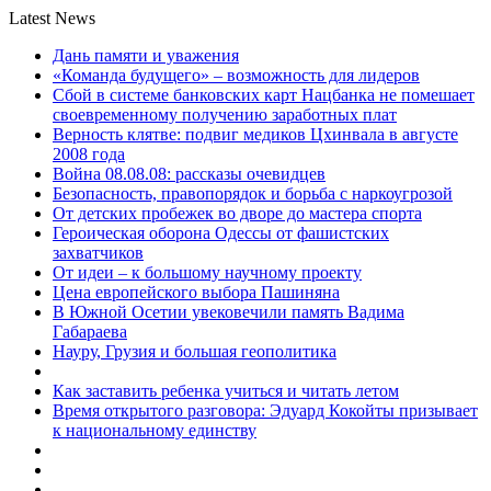
Latest News
Дань памяти и уважения
«Команда будущего» – возможность для лидеров
Сбой в системе банковских карт Нацбанка не помешает
своевременному получению заработных плат
Верность клятве: подвиг медиков Цхинвала в августе
2008 года
Война 08.08.08: рассказы очевидцев
Безопасность, правопорядок и борьба с наркоугрозой
От детских пробежек во дворе до мастера спорта
Героическая оборона Одессы от фашистских
захватчиков
От идеи – к большому научному проекту
Цена европейского выбора Пашиняна
В Южной Осетии увековечили память Вадима
Габараева
Науру, Грузия и большая геополитика
Как заставить ребенка учиться и читать летом
Время открытого разговора: Эдуард Кокойты призывает
к национальному единству