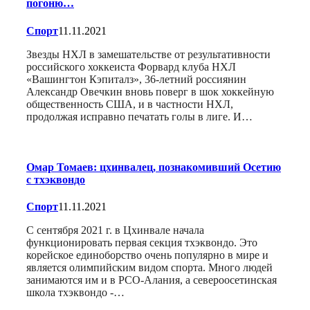
погоню…
Спорт
11.11.2021
Звезды НХЛ в замешательстве от результативности
российского хоккеиста Форвард клуба НХЛ
«Вашингтон Кэпиталз», 36-летний россиянин
Александр Овечкин вновь поверг в шок хоккейную
общественность США, и в частности НХЛ,
продолжая исправно печатать голы в лиге. И…
Омар Томаев: цхинвалец, познакомивший Осетию
с тхэквондо
Спорт
11.11.2021
С сентября 2021 г. в Цхинвале начала
функционировать первая секция тхэквондо. Это
корейское единоборство очень популярно в мире и
является олимпийским видом спорта. Много людей
занимаются им и в РСО-Алания, а североосетинская
школа тхэквондо -…