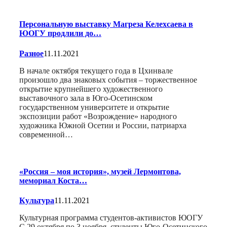
Персональную выставку Магреза Келехсаева в
ЮОГУ продлили до…
Разное
11.11.2021
В начале октября текущего года в Цхинвале
произошло два знаковых события – торжественное
открытие крупнейшего художественного
выставочного зала в Юго-Осетинском
государственном университете и открытие
экспозиции работ «Возрождение» народного
художника Южной Осетии и России, патриарха
современной…
«Россия – моя история», музей Лермонтова,
мемориал Коста…
Культура
11.11.2021
Культурная программа студентов-активистов ЮОГУ
С 29 октября по 3 ноября, студенты Юго-Осетинского