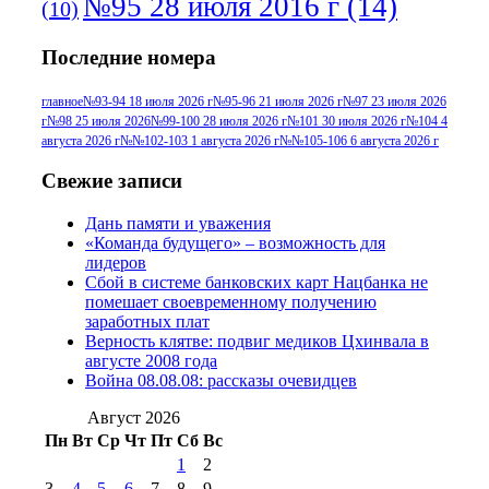
№95 28 июля 2016 г
(14)
(10)
№95+96 3 августа 2013 г
(11)
№96 6
Последние номера
№96 9 августа 2012
июля 2017 г
(11)
г
(13)
№96+97 3
№96 28 июля 2015 г
(9)
главное
№93-94 18 июля 2026 г
№95-96 21 июля 2026 г
№97 23 июля 2026
г
№98 25 июля 2026
№99-100 28 июля 2026 г
№101 30 июля 2026 г
№104 4
№96+97 30 июля
июля 2014 г
(10)
августа 2026 г
№№102-103 1 августа 2026 г
№№105-106 6 августа 2026 г
2016 г
(13)
№97 8
№97 6 августа 2013 г
(6)
Свежие записи
№97 11 августа
июля 2017 г
(13)
Дань памяти и уважения
2012 г
(15)
№97 30 июля 2015 г
«Команда будущего» – возможность для
(15)
лидеров
№98 1 августа 2015 г
(10)
№98 2
Сбой в системе банковских карт Нацбанка не
августа 2016 г
(10)
№98 5 июля 2014 г
(10)
помешает своевременному получению
№98 14
заработных плат
№98 8 августа 2013 г
(9)
Верность клятве: подвиг медиков Цхинвала в
августа 2012 г
(14)
августе 2008 года
№98+99 11 июля
Война 08.08.08: рассказы очевидцев
№99 4 августа
2017 г
(9)
№99 4 августа 2015 г
(6)
2016 г
(12)
№99 16
Август 2026
№99 8 июля 2014 г
(9)
Пн
Вт
Ср
Чт
Пт
Сб
Вс
№99+100 10
августа 2012 г
(11)
1
2
августа 2013 г
(12)
3
4
5
6
7
8
9