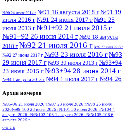
№91 16 августа 2018 г
№91 19
№90 24 июня 2014 г
июля 2016 г
№91 24 июня 2017 г
№91 25
№91+92 21 июля 2015 г
июля 2013 г
№91+92 26 июня 2014 г
№92 18 августа
№92 21 июля 2016 г
2018 г
№92 27 июля 2013 г
№93 23 июля 2016 г
№93
№92 27 июня 2017 г
29 июня 2017 г
№93+94
№93 30 июля 2013 г
№93+94 28 июня 2014 г
23 июля 2015 г
№94 26
№94 1 июля 2017 г
№94 1 августа 2013 г
июля 2016 г
№95 4 июля 2017 г
№95 1 июля 2014 г
Архив номеров
№95 7 августа 2012 г
№95 25 июля 2015 г
№95 28 июля 2016 г
№95+96 3 августа
№95-96 21 июля 2026 г
№97 23 июля 2026 г
№98 25 июля
2026
№99-100 28 июля 2026 г
№101 30 июля 2026 г
№104 4
№96 9 августа
2013 г
№96 6 июля 2017 г
августа 2026 г
№№102-103 1 августа 2026 г
№№105-106 6
2012 г
№96+97 3 июля 2014 г
августа 2026 г
№96 28 июля 2015 г
ПОСМОТРЕТЬ ВСЕ
№96+97 30 июля 2016 г
№97
Go Up
№97 6 августа 2013 г