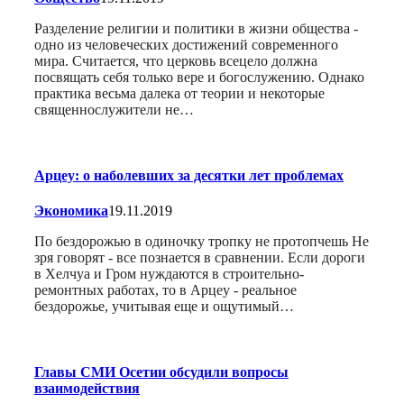
Разделение религии и политики в жизни общества -
одно из человеческих достижений современного
мира. Считается, что церковь всецело должна
посвящать себя только вере и богослужению. Однако
практика весьма далека от теории и некоторые
священнослужители не…
Арцеу: о наболевших за десятки лет проблемах
Экономика
19.11.2019
По бездорожью в одиночку тропку не протопчешь Не
зря говорят - все познается в сравнении. Если дороги
в Хелчуа и Гром нуждаются в строительно-
ремонтных работах, то в Арцеу - реальное
бездорожье, учитывая еще и ощутимый…
Главы СМИ Осетии обсудили вопросы
взаимодействия