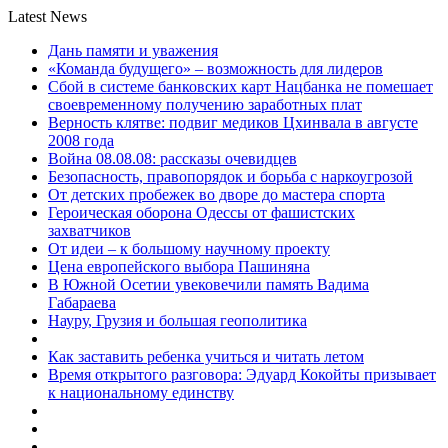
Latest News
Дань памяти и уважения
«Команда будущего» – возможность для лидеров
Сбой в системе банковских карт Нацбанка не помешает
своевременному получению заработных плат
Верность клятве: подвиг медиков Цхинвала в августе
2008 года
Война 08.08.08: рассказы очевидцев
Безопасность, правопорядок и борьба с наркоугрозой
От детских пробежек во дворе до мастера спорта
Героическая оборона Одессы от фашистских
захватчиков
От идеи – к большому научному проекту
Цена европейского выбора Пашиняна
В Южной Осетии увековечили память Вадима
Габараева
Науру, Грузия и большая геополитика
Как заставить ребенка учиться и читать летом
Время открытого разговора: Эдуард Кокойты призывает
к национальному единству