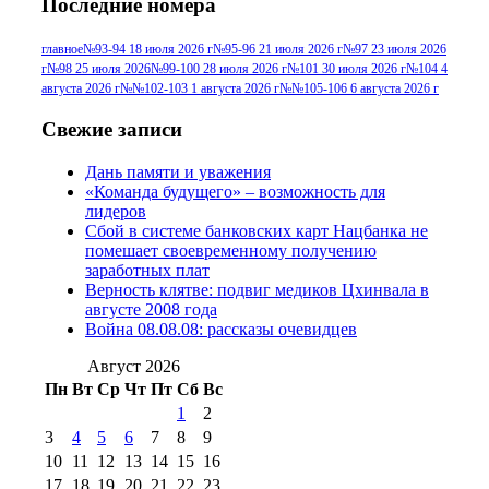
Последние номера
№96 9 августа 2012
июля 2017 г
(11)
г
(13)
№96+97 3
№96 28 июля 2015 г
(9)
главное
№93-94 18 июля 2026 г
№95-96 21 июля 2026 г
№97 23 июля 2026
г
№98 25 июля 2026
№99-100 28 июля 2026 г
№101 30 июля 2026 г
№104 4
№96+97 30 июля
июля 2014 г
(10)
августа 2026 г
№№102-103 1 августа 2026 г
№№105-106 6 августа 2026 г
2016 г
(13)
№97 8
№97 6 августа 2013 г
(6)
Свежие записи
№97 11 августа
июля 2017 г
(13)
Дань памяти и уважения
2012 г
(15)
№97 30 июля 2015 г
«Команда будущего» – возможность для
(15)
лидеров
№98 1 августа 2015 г
(10)
№98 2
Сбой в системе банковских карт Нацбанка не
августа 2016 г
(10)
№98 5 июля 2014 г
(10)
помешает своевременному получению
№98 14
заработных плат
№98 8 августа 2013 г
(9)
Верность клятве: подвиг медиков Цхинвала в
августа 2012 г
(14)
августе 2008 года
№98+99 11 июля
Война 08.08.08: рассказы очевидцев
№99 4 августа
2017 г
(9)
№99 4 августа 2015 г
(6)
2016 г
(12)
№99 16
Август 2026
№99 8 июля 2014 г
(9)
Пн
Вт
Ср
Чт
Пт
Сб
Вс
№99+100 10
августа 2012 г
(11)
1
2
августа 2013 г
(12)
3
4
5
6
7
8
9
10
11
12
13
14
15
16
17
18
19
20
21
22
23