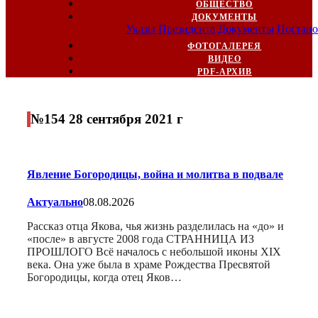
ОБЩЕСТВО
ДОКУМЕНТЫ
Указы Президента
Документы
Постано
ФОТОГАЛЕРЕЯ
ВИДЕО
PDF-АРХИВ
№154 28 сентября 2021 г
Явление Богородицы, война и молитва в подвале
Актуально
08.08.2026
Рассказ отца Якова, чья жизнь разделилась на «до» и
«после» в августе 2008 года СТРАННИЦА ИЗ
ПРОШЛОГО Всё началось с небольшой иконы XIX
века. Она уже была в храме Рождества Пресвятой
Богородицы, когда отец Яков…