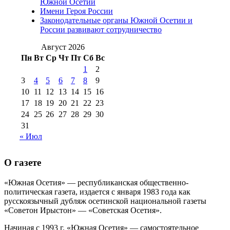
№98 14
Южной Осетии
№98 8 августа 2013 г
(9)
Имени Героя России
августа 2012 г
(14)
Законодательные органы Южной Осетии и
№98+99 11 июля
России развивают сотрудничество
№99 4 августа
2017 г
(9)
№99 4 августа 2015 г
(6)
2016 г
(12)
№99 16
Август 2026
№99 8 июля 2014 г
(9)
Пн
Вт
Ср
Чт
Пт
Сб
Вс
№99+100 10
августа 2012 г
(11)
1
2
августа 2013 г
(12)
3
4
5
6
7
8
9
10
11
12
13
14
15
16
17
18
19
20
21
22
23
24
25
26
27
28
29
30
31
« Июл
О газете
«Южная Осетия» — республиканская общественно-
политическая газета, издается с января 1983 года как
русскоязычный дубляж осетинской национальной газеты
«Советон Ирыстон» — «Советская Осетия».
Начиная с 1993 г. «Южная Осетия» — самостоятельное