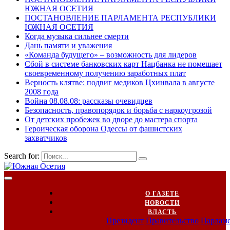
ЮЖНАЯ ОСЕТИЯ
ПОСТАНОВЛЕНИЕ ПАРЛАМЕНТА РЕСПУБЛИКИ
ЮЖНАЯ ОСЕТИЯ
Когда музыка сильнее смерти
Дань памяти и уважения
«Команда будущего» – возможность для лидеров
Сбой в системе банковских карт Нацбанка не помешает
своевременному получению заработных плат
Верность клятве: подвиг медиков Цхинвала в августе
2008 года
Война 08.08.08: рассказы очевидцев
Безопасность, правопорядок и борьба с наркоугрозой
От детских пробежек во дворе до мастера спорта
Героическая оборона Одессы от фашистских
захватчиков
Search for:
О ГАЗЕТЕ
НОВОСТИ
ВЛАСТЬ
Президент
Правительство
Парлам