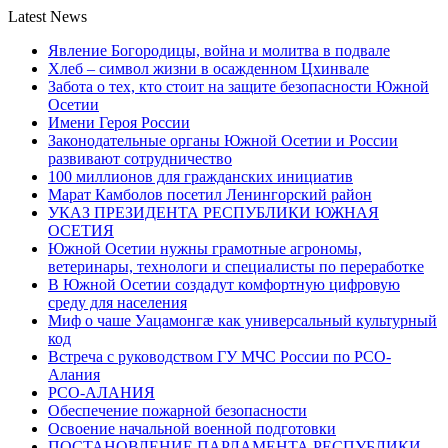
Latest News
Явление Богородицы, война и молитва в подвале
Хлеб – символ жизни в осажденном Цхинвале
Забота о тех, кто стоит на защите безопасности Южной
Осетии
Имени Героя России
Законодательные органы Южной Осетии и России
развивают сотрудничество
100 миллионов для гражданских инициатив
Марат Камболов посетил Ленингорский район
УКАЗ ПРЕЗИДЕНТА РЕСПУБЛИКИ ЮЖНАЯ
ОСЕТИЯ
Южной Осетии нужны грамотные агрономы,
ветеринары, технологи и специалисты по переработке
В Южной Осетии создадут комфортную цифровую
среду для населения
Миф о чаше Уацамонгæ как универсальный культурный
код
Встреча с руководством ГУ МЧС России по РСО-
Алания
РСО-АЛАНИЯ
Обеспечение пожарной безопасности
Освоение начальной военной подготовки
ПОСТАНОВЛЕНИЕ ПАРЛАМЕНТА РЕСПУБЛИКИ