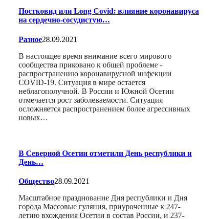
Постковид или Long Covid: влияние коронавируса
на сердечно-сосудистую…
Разное
28.09.2021
В настоящее время внимание всего мирового
сообщества приковано к общей проблеме -
распространению коронавирусной инфекции
COVID-19. Ситуация в мире остается
неблагополучной. В России и Южной Осетии
отмечается рост заболеваемости. Ситуация
осложняется распространением более агрессивных
новых…
В Северной Осетии отметили День республики и
День…
Общество
28.09.2021
Масштабное празднование Дня республики и Дня
города Массовые гуляния, приуроченные к 247-
летию вхождения Осетии в состав России, и 237-