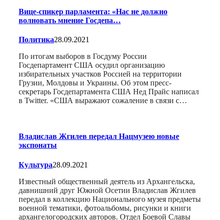
Вице-спикер парламента: «Нас не должно
волновать мнение Госдепа…
Политика
28.09.2021
По итогам выборов в Госдуму России
Госдепартамент США осудил организацию
избирательных участков Россией на территории
Грузии, Молдовы и Украины. Об этом пресс-
секретарь Госдепартамента США Нед Прайс написал
в Twitter. «США выражают сожаление в связи с…
Владислав Жгилев передал Нацмузею новые
экспонаты
Культура
28.09.2021
Известный общественный деятель из Архангельска,
давнишний друг Южной Осетии Владислав Жгилев
передал в коллекцию Национального музея предметы
военной тематики, фотоальбомы, рисунки и книги
архангелогородских авторов. Отдел Боевой Славы