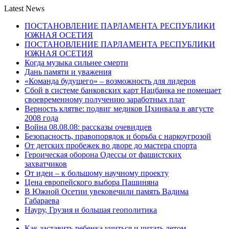
Latest News
ПОСТАНОВЛЕНИЕ ПАРЛАМЕНТА РЕСПУБЛИКИ
ЮЖНАЯ ОСЕТИЯ
ПОСТАНОВЛЕНИЕ ПАРЛАМЕНТА РЕСПУБЛИКИ
ЮЖНАЯ ОСЕТИЯ
Когда музыка сильнее смерти
Дань памяти и уважения
«Команда будущего» – возможность для лидеров
Сбой в системе банковских карт Нацбанка не помешает
своевременному получению заработных плат
Верность клятве: подвиг медиков Цхинвала в августе
2008 года
Война 08.08.08: рассказы очевидцев
Безопасность, правопорядок и борьба с наркоугрозой
От детских пробежек во дворе до мастера спорта
Героическая оборона Одессы от фашистских
захватчиков
От идеи – к большому научному проекту
Цена европейского выбора Пашиняна
В Южной Осетии увековечили память Вадима
Габараева
Науру, Грузия и большая геополитика
Как заставить ребенка учиться и читать летом