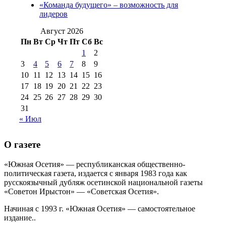
августа 2012 г
(14)
«Команда будущего» – возможность для
№98+99 11 июля
лидеров
№99 4 августа
2017 г
(9)
№99 4 августа 2015 г
(6)
2016 г
(12)
№99 16
Август 2026
№99 8 июля 2014 г
(9)
Пн
Вт
Ср
Чт
Пт
Сб
Вс
№99+100 10
августа 2012 г
(11)
1
2
августа 2013 г
(12)
3
4
5
6
7
8
9
10
11
12
13
14
15
16
17
18
19
20
21
22
23
24
25
26
27
28
29
30
31
« Июл
О газете
«Южная Осетия» — республиканская общественно-
политическая газета, издается с января 1983 года как
русскоязычный дубляж осетинской национальной газеты
«Советон Ирыстон» — «Советская Осетия».
Начиная с 1993 г. «Южная Осетия» — самостоятельное
издание..