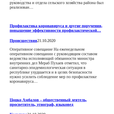
руководства и отдела сельского хозяйства района был
реализован…
Профилактика коронавируса и другие поручения,
повышение эффективности профилактической…
Происшествия
21.10.2020
Оперативное совещание На еженедельном
оперативном совещании с руководящим составом
ведомства исполняющий обязанности министра
внутренних дел Мераб Пухаев отметил, что
санитарно-эпидемиологическая ситуация в
республике ухудшается и в целях безопасности
нужно усилить соблюдение мер по профилактике
коронавируса…
Цоцко Амбалов – общественный деятель,
просветитель, этнограф, языковед