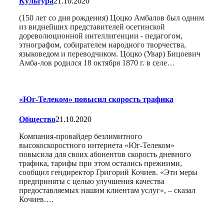
Культура
21.10.2020
(150 лет со дня рождения) Цоцко Амбалов был одним
из виднейших представителей осетинской
дореволюционной интеллигенции - педагогом,
этнографом, собирателем народного творчества,
языковедом и переводчиком. Цоцко (Увар) Бицоевич
Амба-лов родился 18 октября 1870 г. в селе…
«Юг-Телеком» повысил скорость трафика
Общество
21.10.2020
Компания-провайдер безлимитного
высокоскоростного интернета «Юг-Телеком»
повысила для своих абонентов скорость дневного
трафика, тарифы при этом остались прежними,
сообщил гендиректор Григорий Кочиев. «Эти меры
предприняты с целью улучшения качества
предоставляемых нашим клиентам услуг», – сказал
Кочиев.…