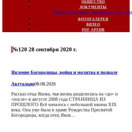
ОБЩЕСТВО
ДОКУМЕНТЫ
Указы Президента
Документы
Постано
ФОТОГАЛЕРЕЯ
ВИДЕО
PDF-АРХИВ
№120 28 сентября 2020 г.
Явление Богородицы, война и молитва в подвале
Актуально
08.08.2026
Рассказ отца Якова, чья жизнь разделилась на «до» и
«после» в августе 2008 года СТРАННИЦА ИЗ
ПРОШЛОГО Всё началось с небольшой иконы XIX
века. Она уже была в храме Рождества Пресвятой
Богородицы, когда отец Яков…