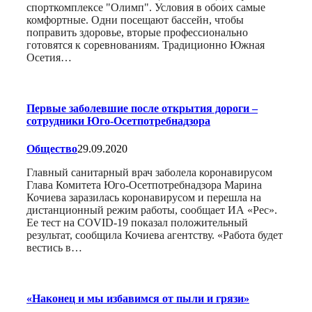
спорткомплексе "Олимп". Условия в обоих самые
комфортные. Одни посещают бассейн, чтобы
поправить здоровье, вторые профессионально
готовятся к соревнованиям. Традиционно Южная
Осетия…
Первые заболевшие после открытия дороги –
сотрудники Юго-Осетпотребнадзора
Общество
29.09.2020
Главный санитарный врач заболела коронавирусом
Глава Комитета Юго-Осетпотребнадзора Марина
Кочиева заразилась коронавирусом и перешла на
дистанционный режим работы, сообщает ИА «Рес».
Ее тест на COVID-19 показал положительный
результат, сообщила Кочиева агентству. «Работа будет
вестись в…
«Наконец и мы избавимся от пыли и грязи»