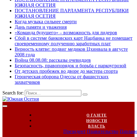
ЮЖНАЯ ОСЕТИЯ
ПОСТАНОВЛЕНИЕ ПАРЛАМЕНТА РЕСПУБЛИКИ
ЮЖНАЯ ОСЕТИЯ
Когда музыка сильнее смерти
Дань памяти и уважения
«Команда будущего» – возможность для лидеров
Сбой в системе банковских карт Нацбанка не помешает
своевременному получению заработных плат
Верность клятве: подвиг медиков Цхинвала в августе
2008 года
Война 08.08.08: рассказы очевидцев
Безопасность, правопорядок и борьба с наркоугрозой
От детских пробежек во дворе до мастера спорта
Героическая оборона Одессы от фашистских
захватчиков
Search for:
О ГАЗЕТЕ
НОВОСТИ
ВЛАСТЬ
Президент
Правительство
Парлам