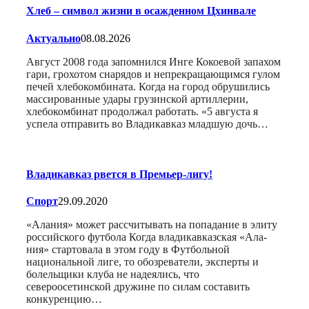
Хлеб – символ жизни в осажденном Цхинвале
Актуально
08.08.2026
Август 2008 года запомнился Инге Кокоевой запахом
гари, грохотом снарядов и непрекращающимся гулом
печей хлебокомбината. Когда на город обрушились
массированные удары грузинской артиллерии,
хлебокомбинат продолжал работать. «5 августа я
успела отправить во Владикавказ младшую дочь…
Владикавказ рвется в Премьер-лигу!
Спорт
29.09.2020
«Алания» может рассчитывать на попадание в элиту
российского футбола Когда владикавказская «Ала-
ния» стартовала в этом году в Футбольной
национальной лиге, то обозреватели, эксперты и
болельщики клуба не надеялись, что
североосетинской дружине по силам составить
конкуренцию…