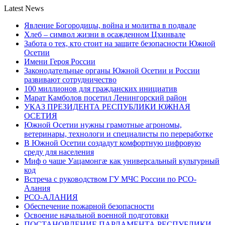
Latest News
Явление Богородицы, война и молитва в подвале
Хлеб – символ жизни в осажденном Цхинвале
Забота о тех, кто стоит на защите безопасности Южной
Осетии
Имени Героя России
Законодательные органы Южной Осетии и России
развивают сотрудничество
100 миллионов для гражданских инициатив
Марат Камболов посетил Ленингорский район
УКАЗ ПРЕЗИДЕНТА РЕСПУБЛИКИ ЮЖНАЯ
ОСЕТИЯ
Южной Осетии нужны грамотные агрономы,
ветеринары, технологи и специалисты по переработке
В Южной Осетии создадут комфортную цифровую
среду для населения
Миф о чаше Уацамонгæ как универсальный культурный
код
Встреча с руководством ГУ МЧС России по РСО-
Алания
РСО-АЛАНИЯ
Обеспечение пожарной безопасности
Освоение начальной военной подготовки
ПОСТАНОВЛЕНИЕ ПАРЛАМЕНТА РЕСПУБЛИКИ