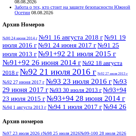
08.08.2026
Забота о тех, кто стоит на защите безопасности Южной
Осетии
08.08.2026
Архив Номеров
№91 16 августа 2018 г
№91 19
№90 24 июня 2014 г
июля 2016 г
№91 24 июня 2017 г
№91 25
№91+92 21 июля 2015 г
июля 2013 г
№91+92 26 июня 2014 г
№92 18 августа
№92 21 июля 2016 г
2018 г
№92 27 июля 2013 г
№93 23 июля 2016 г
№93
№92 27 июня 2017 г
29 июня 2017 г
№93+94
№93 30 июля 2013 г
№93+94 28 июня 2014 г
23 июля 2015 г
№94 26
№94 1 июля 2017 г
№94 1 августа 2013 г
июля 2016 г
№95 4 июля 2017 г
№95 1 июля 2014 г
Архив номеров
№95 7 августа 2012 г
№95 25 июля 2015 г
№95 28 июля 2016 г
№95+96 3 августа
№97 23 июля 2026 г
№98 25 июля 2026
№99-100 28 июля 2026