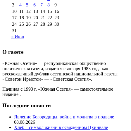
августа 2013 г
(12)
3
4
5
6
7
8
9
10
11
12
13
14
15
16
17
18
19
20
21
22
23
24
25
26
27
28
29
30
31
« Июл
О газете
«Южная Осетия» — республиканская общественно-
политическая газета, издается с января 1983 года как
русскоязычный дубляж осетинской национальной газеты
«Советон Ирыстон» — «Советская Осетия».
Начиная с 1993 г. «Южная Осетия» — самостоятельное
издание..
Последние новости
Явление Богородицы, война и молитва в подвале
08.08.2026
Хлеб – символ жизни в осажденном Цхинвале