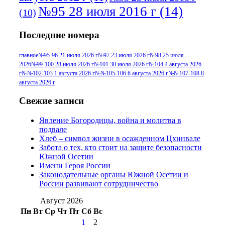
№95 28 июля 2016 г
(14)
(10)
№95+96 3 августа 2013 г
(11)
№96 6
Последние номера
№96 9 августа 2012
июля 2017 г
(11)
г
(13)
№96+97 3
№96 28 июля 2015 г
(9)
главное
№95-96 21 июля 2026 г
№97 23 июля 2026 г
№98 25 июля
2026
№99-100 28 июля 2026 г
№101 30 июля 2026 г
№104 4 августа 2026
№96+97 30 июля
июля 2014 г
(10)
г
№№102-103 1 августа 2026 г
№№105-106 6 августа 2026 г
№№107-108 8
2016 г
(13)
№97 8
августа 2026 г
№97 6 августа 2013 г
(6)
№97 11 августа
июля 2017 г
(13)
Свежие записи
2012 г
(15)
№97 30 июля 2015 г
Явление Богородицы, война и молитва в
(15)
подвале
№98 1 августа 2015 г
(10)
№98 2
Хлеб – символ жизни в осажденном Цхинвале
августа 2016 г
(10)
№98 5 июля 2014 г
(10)
Забота о тех, кто стоит на защите безопасности
№98 14
Южной Осетии
№98 8 августа 2013 г
(9)
Имени Героя России
августа 2012 г
(14)
Законодательные органы Южной Осетии и
№98+99 11 июля
России развивают сотрудничество
№99 4 августа
2017 г
(9)
№99 4 августа 2015 г
(6)
2016 г
(12)
№99 16
Август 2026
№99 8 июля 2014 г
(9)
Пн
Вт
Ср
Чт
Пт
Сб
Вс
№99+100 10
августа 2012 г
(11)
1
2