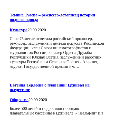
Темина Туаева – режиссер-летописец истории
родного народа
Культура
29.09.2020
Свое 75-летие отметила российский продюсер,
режиссёр, заслуженный деятель искусств Российской
Федерации, член Союза кинематографистов и
журналистов России, кавалер Ордена Дружбы
Республики Южная Осетия, заслуженный работник
культуры Республики Северная Осетия - Ала-ния,
лауреат Государственной премии им.…
Евгения Терлеева о плавании: Цхинвал на
пьедестале
Общество
29.09.2020
Более 500 детей и подростков посещают
плавательные бассейны в Цхинвале, - "Дельфин" и в