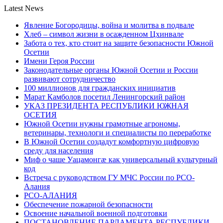
Latest News
Явление Богородицы, война и молитва в подвале
Хлеб – символ жизни в осажденном Цхинвале
Забота о тех, кто стоит на защите безопасности Южной
Осетии
Имени Героя России
Законодательные органы Южной Осетии и России
развивают сотрудничество
100 миллионов для гражданских инициатив
Марат Камболов посетил Ленингорский район
УКАЗ ПРЕЗИДЕНТА РЕСПУБЛИКИ ЮЖНАЯ
ОСЕТИЯ
Южной Осетии нужны грамотные агрономы,
ветеринары, технологи и специалисты по переработке
В Южной Осетии создадут комфортную цифровую
среду для населения
Миф о чаше Уацамонгæ как универсальный культурный
код
Встреча с руководством ГУ МЧС России по РСО-
Алания
РСО-АЛАНИЯ
Обеспечение пожарной безопасности
Освоение начальной военной подготовки
ПОСТАНОВЛЕНИЕ ПАРЛАМЕНТА РЕСПУБЛИКИ