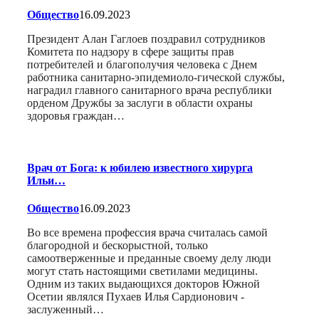
Общество
16.09.2023
Президент Алан Гаглоев поздравил сотрудников
Комитета по надзору в сфере защиты прав
потребителей и благополучия человека с Днем
работника санитарно-эпидемиоло-гической службы,
наградил главного санитарного врача республики
орденом Дружбы за заслуги в области охраны
здоровья граждан…
Врач от Бога: к юбилею известного хирурга
Ильи…
Общество
16.09.2023
Во все времена профессия врача считалась самой
благородной и бескорыстной, только
самоотверженные и преданные своему делу люди
могут стать настоящими светилами медицины.
Одним из таких выдающихся докторов Южной
Осетии являлся Пухаев Илья Сардионович -
заслуженный…