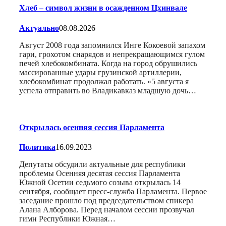
Хлеб – символ жизни в осажденном Цхинвале
Актуально
08.08.2026
Август 2008 года запомнился Инге Кокоевой запахом
гари, грохотом снарядов и непрекращающимся гулом
печей хлебокомбината. Когда на город обрушились
массированные удары грузинской артиллерии,
хлебокомбинат продолжал работать. «5 августа я
успела отправить во Владикавказ младшую дочь…
Открылась осенняя сессия Парламента
Политика
16.09.2023
Депутаты обсудили актуальные для республики
проблемы Осенняя десятая сессия Парламента
Южной Осетии седьмого созыва открылась 14
сентября, сообщает пресс-служба Парламента. Первое
заседание прошло под председательством спикера
Алана Алборова. Перед началом сессии прозвучал
гимн Республики Южная…