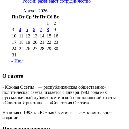
России развивают сотрудничество
№99 4 августа
2017 г
(9)
№99 4 августа 2015 г
(6)
2016 г
(12)
№99 16
Август 2026
№99 8 июля 2014 г
(9)
Пн
Вт
Ср
Чт
Пт
Сб
Вс
№99+100 10
августа 2012 г
(11)
1
2
августа 2013 г
(12)
3
4
5
6
7
8
9
10
11
12
13
14
15
16
17
18
19
20
21
22
23
24
25
26
27
28
29
30
31
« Июл
О газете
«Южная Осетия» — республиканская общественно-
политическая газета, издается с января 1983 года как
русскоязычный дубляж осетинской национальной газеты
«Советон Ирыстон» — «Советская Осетия».
Начиная с 1993 г. «Южная Осетия» — самостоятельное
издание..
Последние новости