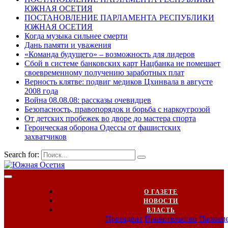
ЮЖНАЯ ОСЕТИЯ
ПОСТАНОВЛЕНИЕ ПАРЛАМЕНТА РЕСПУБЛИКИ
ЮЖНАЯ ОСЕТИЯ
Когда музыка сильнее смерти
Дань памяти и уважения
«Команда будущего» – возможность для лидеров
Сбой в системе банковских карт Нацбанка не помешает
своевременному получению заработных плат
Верность клятве: подвиг медиков Цхинвала в августе
2008 года
Война 08.08.08: рассказы очевидцев
Безопасность, правопорядок и борьба с наркоугрозой
От детских пробежек во дворе до мастера спорта
Героическая оборона Одессы от фашистских
захватчиков
Search for:
О ГАЗЕТЕ
НОВОСТИ
ВЛАСТЬ
Президент
Правительство
Парлам