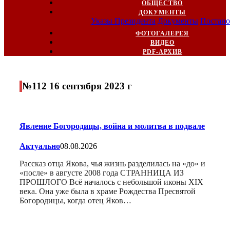
ОБЩЕСТВО
ДОКУМЕНТЫ
Указы Президента
Документы
Постано
ФОТОГАЛЕРЕЯ
ВИДЕО
PDF-АРХИВ
№112 16 сентября 2023 г
Явление Богородицы, война и молитва в подвале
Актуально
08.08.2026
Рассказ отца Якова, чья жизнь разделилась на «до» и
«после» в августе 2008 года СТРАННИЦА ИЗ
ПРОШЛОГО Всё началось с небольшой иконы XIX
века. Она уже была в храме Рождества Пресвятой
Богородицы, когда отец Яков…