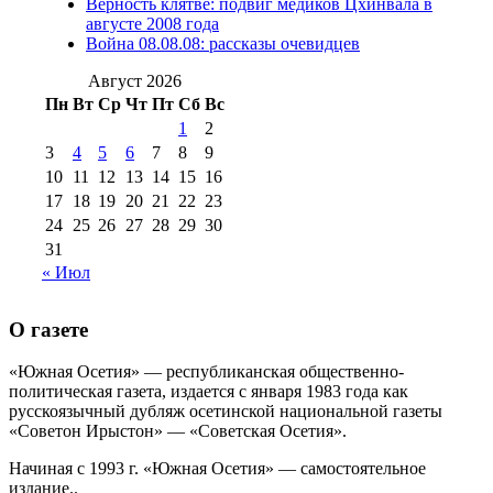
Верность клятве: подвиг медиков Цхинвала в
августа 2012 г
(14)
августе 2008 года
№98+99 11 июля
Война 08.08.08: рассказы очевидцев
№99 4 августа
2017 г
(9)
№99 4 августа 2015 г
(6)
2016 г
(12)
№99 16
Август 2026
№99 8 июля 2014 г
(9)
Пн
Вт
Ср
Чт
Пт
Сб
Вс
№99+100 10
августа 2012 г
(11)
1
2
августа 2013 г
(12)
3
4
5
6
7
8
9
10
11
12
13
14
15
16
17
18
19
20
21
22
23
24
25
26
27
28
29
30
31
« Июл
О газете
«Южная Осетия» — республиканская общественно-
политическая газета, издается с января 1983 года как
русскоязычный дубляж осетинской национальной газеты
«Советон Ирыстон» — «Советская Осетия».
Начиная с 1993 г. «Южная Осетия» — самостоятельное
издание..