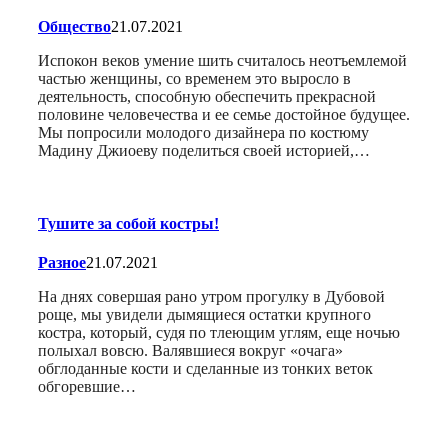
Общество
21.07.2021
Испокон веков умение шить считалось неотъемлемой
частью женщины, со временем это выросло в
деятельность, способную обеспечить прекрасной
половине человечества и ее семье достойное будущее.
Мы попросили молодого дизайнера по костюму
Мадину Джиоеву поделиться своей историей,…
Тушите за собой костры!
Разное
21.07.2021
На днях совершая рано утром прогулку в Дубовой
роще, мы увидели дымящиеся остатки крупного
костра, который, судя по тлеющим углям, еще ночью
полыхал вовсю. Валявшиеся вокруг «очага»
обглоданные кости и сделанные из тонких веток
обгоревшие…