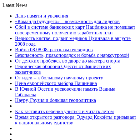
Latest News
Дань памяти и уважения
«Команда будущего» – возможность для лидеров
Сбой в системе банковских карт Нацбанка не помешает
своевременному получению заработных плат
Верность клятве: подвиг медиков Цхинвала в августе
2008 года
Война 08.08.08: рассказы очевидцев
Безопасность, правопорядок и борьба с наркоугрозой
От детских пробежек во дворе до мастера спорта
Героическая оборона Одессы от фашистских
захватчиков
От идеи – к большому научному проекту
Цена европейского выбора Пашиняна
В Южной Осетии увековечили память Вадима
Габараева
Науру, Грузия и большая геополитика
Как заставить ребенка учиться и читать летом
Время открытого разговора: Эдуард Кокойты призывает
к национальному единству