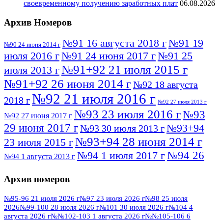
своевременному получению заработных плат
06.08.2026
Архив Номеров
№91 16 августа 2018 г
№91 19
№90 24 июня 2014 г
июля 2016 г
№91 24 июня 2017 г
№91 25
№91+92 21 июля 2015 г
июля 2013 г
№91+92 26 июня 2014 г
№92 18 августа
№92 21 июля 2016 г
2018 г
№92 27 июля 2013 г
№93 23 июля 2016 г
№93
№92 27 июня 2017 г
29 июня 2017 г
№93+94
№93 30 июля 2013 г
№93+94 28 июня 2014 г
23 июля 2015 г
№94 26
№94 1 июля 2017 г
№94 1 августа 2013 г
июля 2016 г
№95 4 июля 2017 г
№95 1 июля 2014 г
Архив номеров
№95 7 августа 2012 г
№95 25 июля 2015 г
№95 28 июля 2016 г
№95+96 3 августа
№95-96 21 июля 2026 г
№97 23 июля 2026 г
№98 25 июля
2026
№99-100 28 июля 2026 г
№101 30 июля 2026 г
№104 4
№96 9 августа
2013 г
№96 6 июля 2017 г
августа 2026 г
№№102-103 1 августа 2026 г
№№105-106 6