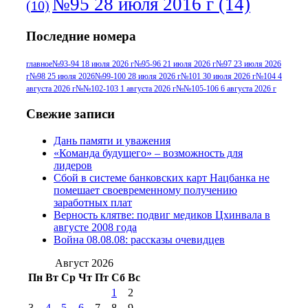
№95 28 июля 2016 г
(14)
(10)
№95+96 3 августа 2013 г
(11)
№96 6
Последние номера
№96 9 августа 2012
июля 2017 г
(11)
г
(13)
№96+97 3
№96 28 июля 2015 г
(9)
главное
№93-94 18 июля 2026 г
№95-96 21 июля 2026 г
№97 23 июля 2026
г
№98 25 июля 2026
№99-100 28 июля 2026 г
№101 30 июля 2026 г
№104 4
№96+97 30 июля
июля 2014 г
(10)
августа 2026 г
№№102-103 1 августа 2026 г
№№105-106 6 августа 2026 г
2016 г
(13)
№97 8
№97 6 августа 2013 г
(6)
Свежие записи
№97 11 августа
июля 2017 г
(13)
Дань памяти и уважения
2012 г
(15)
№97 30 июля 2015 г
«Команда будущего» – возможность для
(15)
лидеров
№98 1 августа 2015 г
(10)
№98 2
Сбой в системе банковских карт Нацбанка не
августа 2016 г
(10)
№98 5 июля 2014 г
(10)
помешает своевременному получению
№98 14
заработных плат
№98 8 августа 2013 г
(9)
Верность клятве: подвиг медиков Цхинвала в
августа 2012 г
(14)
августе 2008 года
№98+99 11 июля
Война 08.08.08: рассказы очевидцев
№99 4 августа
2017 г
(9)
№99 4 августа 2015 г
(6)
2016 г
(12)
№99 16
Август 2026
№99 8 июля 2014 г
(9)
Пн
Вт
Ср
Чт
Пт
Сб
Вс
№99+100 10
августа 2012 г
(11)
1
2
августа 2013 г
(12)
3
4
5
6
7
8
9