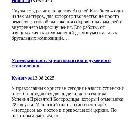
Новости
13.08.2025
Скульптор, резчик по дереву Андрей Касабиев – один
из тех мастеров, для которого творчество не просто
ремесло, а способ выражения сокровенных мыслей и
внутреннего мироощущения. Его работы, от
изящных женских украшений до монументальных
брутальных композиций,…
Успенский пост: время молитвы и духовного
становления
Культура
13.08.2025
У православных христиан сегодня начался Успенский
пост. Он продлится две недели, до праздника
Успения Пресвятой Богородицы, который отмечается
28 августа. Успенский пост - один из четырёх
многодневных постов в православной церкви. По
некоторым данным, он…