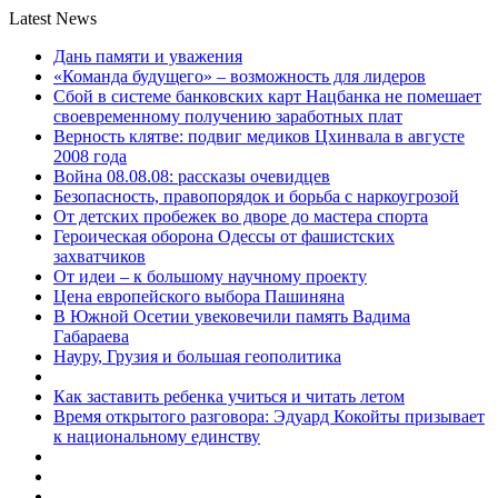
Latest News
Дань памяти и уважения
«Команда будущего» – возможность для лидеров
Сбой в системе банковских карт Нацбанка не помешает
своевременному получению заработных плат
Верность клятве: подвиг медиков Цхинвала в августе
2008 года
Война 08.08.08: рассказы очевидцев
Безопасность, правопорядок и борьба с наркоугрозой
От детских пробежек во дворе до мастера спорта
Героическая оборона Одессы от фашистских
захватчиков
От идеи – к большому научному проекту
Цена европейского выбора Пашиняна
В Южной Осетии увековечили память Вадима
Габараева
Науру, Грузия и большая геополитика
Как заставить ребенка учиться и читать летом
Время открытого разговора: Эдуард Кокойты призывает
к национальному единству