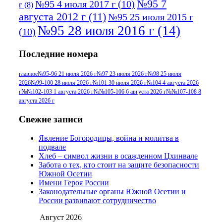
№95 7
№95 4 июля 2017 г
(10)
г
(8)
августа 2012 г
(11)
№95 25 июля 2015 г
№95 28 июля 2016 г
(14)
(10)
№95+96 3 августа 2013 г
(11)
№96 6
Последние номера
№96 9 августа 2012
июля 2017 г
(11)
г
(13)
№96+97 3
№96 28 июля 2015 г
(9)
главное
№95-96 21 июля 2026 г
№97 23 июля 2026 г
№98 25 июля
2026
№99-100 28 июля 2026 г
№101 30 июля 2026 г
№104 4 августа 2026
№96+97 30 июля
июля 2014 г
(10)
г
№№102-103 1 августа 2026 г
№№105-106 6 августа 2026 г
№№107-108 8
2016 г
(13)
№97 8
августа 2026 г
№97 6 августа 2013 г
(6)
№97 11 августа
июля 2017 г
(13)
Свежие записи
2012 г
(15)
№97 30 июля 2015 г
Явление Богородицы, война и молитва в
(15)
подвале
№98 1 августа 2015 г
(10)
№98 2
Хлеб – символ жизни в осажденном Цхинвале
августа 2016 г
(10)
№98 5 июля 2014 г
(10)
Забота о тех, кто стоит на защите безопасности
№98 14
Южной Осетии
№98 8 августа 2013 г
(9)
Имени Героя России
августа 2012 г
(14)
Законодательные органы Южной Осетии и
№98+99 11 июля
России развивают сотрудничество
№99 4 августа
2017 г
(9)
№99 4 августа 2015 г
(6)
2016 г
(12)
№99 16
Август 2026
№99 8 июля 2014 г
(9)