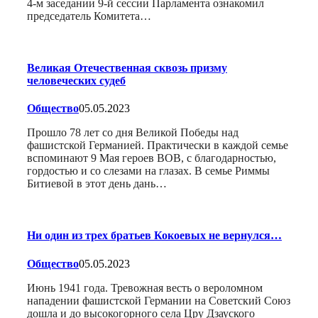
4-м заседании 9-й сессии Парламента ознакомил
председатель Комитета…
Великая Отечественная сквозь призму
человеческих судеб
Общество
05.05.2023
Прошло 78 лет со дня Великой Победы над
фашистской Германией. Практически в каждой семье
вспоминают 9 Мая героев ВОВ, с благодарностью,
гордостью и со слезами на глазах. В семье Риммы
Битиевой в этот день дань…
Ни один из трех братьев Кокоевых не вернулся…
Общество
05.05.2023
Июнь 1941 года. Тревожная весть о вероломном
нападении фашистской Германии на Советский Союз
дошла и до высокогорного села Цру Дзауского