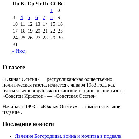
Пн
Вт
Ср
Чт
Пт
Сб
Вс
№99+100 10
августа 2012 г
(11)
1
2
августа 2013 г
(12)
3
4
5
6
7
8
9
10
11
12
13
14
15
16
17
18
19
20
21
22
23
24
25
26
27
28
29
30
31
« Июл
О газете
«Южная Осетия» — республиканская общественно-
политическая газета, издается с января 1983 года как
русскоязычный дубляж осетинской национальной газеты
«Советон Ирыстон» — «Советская Осетия».
Начиная с 1993 г. «Южная Осетия» — самостоятельное
издание..
Последние новости
Явление Богородицы, война и молитва в подвале