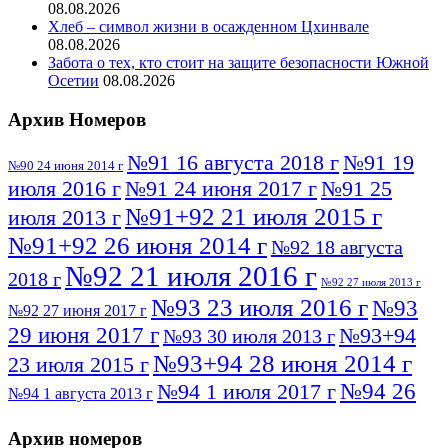
08.08.2026
Хлеб – символ жизни в осажденном Цхинвале
08.08.2026
Забота о тех, кто стоит на защите безопасности Южной
Осетии
08.08.2026
Архив Номеров
№91 16 августа 2018 г
№91 19
№90 24 июня 2014 г
июля 2016 г
№91 24 июня 2017 г
№91 25
№91+92 21 июля 2015 г
июля 2013 г
№91+92 26 июня 2014 г
№92 18 августа
№92 21 июля 2016 г
2018 г
№92 27 июля 2013 г
№93 23 июля 2016 г
№93
№92 27 июня 2017 г
29 июня 2017 г
№93+94
№93 30 июля 2013 г
№93+94 28 июня 2014 г
23 июля 2015 г
№94 26
№94 1 июля 2017 г
№94 1 августа 2013 г
июля 2016 г
№95 4 июля 2017 г
№95 1 июля 2014 г
Архив номеров
№95 7 августа 2012 г
№95 25 июля 2015 г