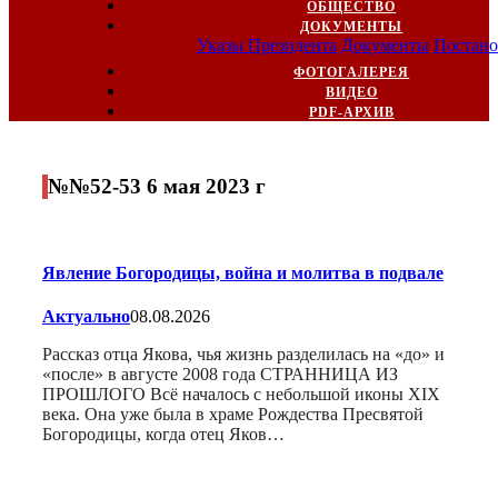
ОБЩЕСТВО
ДОКУМЕНТЫ
Указы Президента
Документы
Постано
ФОТОГАЛЕРЕЯ
ВИДЕО
PDF-АРХИВ
№№52-53 6 мая 2023 г
Явление Богородицы, война и молитва в подвале
Актуально
08.08.2026
Рассказ отца Якова, чья жизнь разделилась на «до» и
«после» в августе 2008 года СТРАННИЦА ИЗ
ПРОШЛОГО Всё началось с небольшой иконы XIX
века. Она уже была в храме Рождества Пресвятой
Богородицы, когда отец Яков…