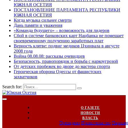
ЮЖНАЯ ОСЕТИЯ
ПОСТАНОВЛЕНИЕ ПАРЛАМЕНТА РЕСПУБЛИКИ
ЮЖНАЯ ОСЕТИЯ
Когда музыка сильнее смерти
Дань памяти и уважения
«Команда будущего» – возможность для лидеров
Сбой в системе банковских карт Нацбанка не помешает
своевременному получению заработных плат
Верность клятве: подвиг медиков Цхинвала в августе
2008 года
Война 08.08.08: рассказы очевидцев
Безопасность, правопорядок и борьба с наркоугрозой
От детских пробежек во дворе до мастера спорта
Героическая оборона Одессы от фашистских
захватчиков
Search for:
О ГАЗЕТЕ
НОВОСТИ
ВЛАСТЬ
Президент
Правительство
Парлам