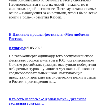
«Мы основательно готовились к этому спектаклю.
Перевоплощаться в других людей – тяжело, но в
животных вдвойне сложнее. Поэтому начали с самых
основ – наблюдения за животными, чтобы было легче
войти в роль», - отметил Казбек…
В Цхинвале прошел фестиваль «Моя любимая
Россия»
Культура
05.05.2023
На гала-концерте одиннадцатого республиканского
фестиваля русской культуры в ЮО, организованном
Союзом российских граждан, выступили победители
отборочных туров – учащиеся музыкальной школы и
среднеобразовательных школ. Выступающие
представили зрителям патриотические песни и стихи
о России, произведения на…
Кто есть человек? «Черная бурка» Джелиева
заставила зрителя…