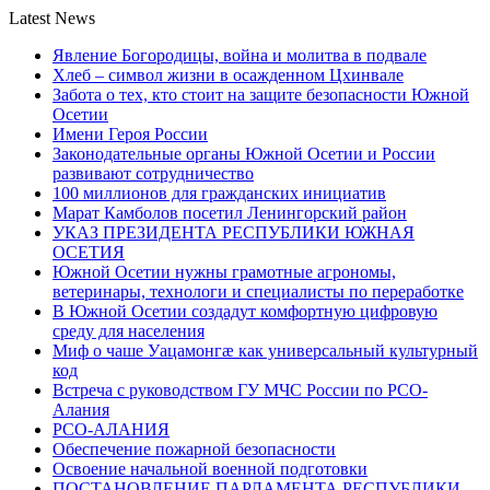
Latest News
Явление Богородицы, война и молитва в подвале
Хлеб – символ жизни в осажденном Цхинвале
Забота о тех, кто стоит на защите безопасности Южной
Осетии
Имени Героя России
Законодательные органы Южной Осетии и России
развивают сотрудничество
100 миллионов для гражданских инициатив
Марат Камболов посетил Ленингорский район
УКАЗ ПРЕЗИДЕНТА РЕСПУБЛИКИ ЮЖНАЯ
ОСЕТИЯ
Южной Осетии нужны грамотные агрономы,
ветеринары, технологи и специалисты по переработке
В Южной Осетии создадут комфортную цифровую
среду для населения
Миф о чаше Уацамонгæ как универсальный культурный
код
Встреча с руководством ГУ МЧС России по РСО-
Алания
РСО-АЛАНИЯ
Обеспечение пожарной безопасности
Освоение начальной военной подготовки
ПОСТАНОВЛЕНИЕ ПАРЛАМЕНТА РЕСПУБЛИКИ