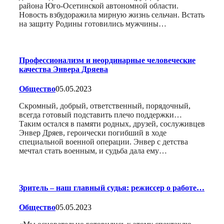
района Юго-Осетинской автономной области.
Новость взбудоражила мирную жизнь сельчан. Встать
на защиту Родины готовились мужчины…
Профессионализм и неординарные человеческие
качества Энвера Дряева
Общество
05.05.2023
Скромный, добрый, ответственный, порядочный,
всегда готовый подставить плечо поддержки…
Таким остался в памяти родных, друзей, сослуживцев
Энвер Дряев, героически погибший в ходе
специальной военной операции. Энвер с детства
мечтал стать военным, и судьба дала ему…
Зритель – наш главный судья: режиссер о работе…
Общество
05.05.2023