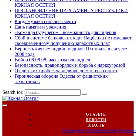
ЮЖНАЯ ОСЕТИЯ
ПОСТАНОВЛЕНИЕ ПАРЛАМЕНТА РЕСПУБЛИКИ
ЮЖНАЯ ОСЕТИЯ
Когда музыка сильнее смерти
Дань памяти и уважения
«Команда будущего» – возможность для лидеров
Сбой в системе банковских карт Нацбанка не помешает
своевременному получению заработных плат
Верность клятве: подвиг медиков Цхинвала в августе
2008 года
Война 08.08.08: рассказы очевидцев
Безопасность, правопорядок и борьба с наркоугрозой
От детских пробежек во дворе до мастера спорта
Героическая оборона Одессы от фашистских
захватчиков
Search for:
О ГАЗЕТЕ
НОВОСТИ
ВЛАСТЬ
Президент
Правительство
Парлам