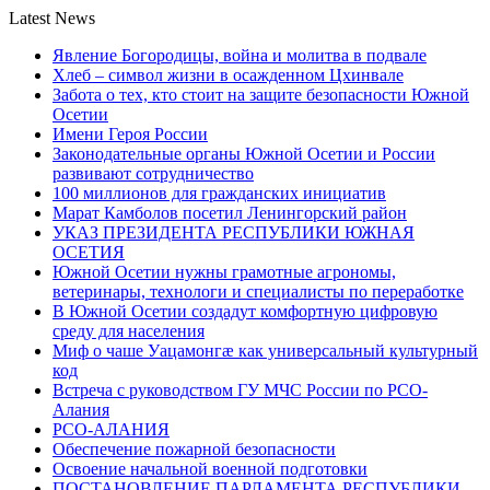
Latest News
Явление Богородицы, война и молитва в подвале
Хлеб – символ жизни в осажденном Цхинвале
Забота о тех, кто стоит на защите безопасности Южной
Осетии
Имени Героя России
Законодательные органы Южной Осетии и России
развивают сотрудничество
100 миллионов для гражданских инициатив
Марат Камболов посетил Ленингорский район
УКАЗ ПРЕЗИДЕНТА РЕСПУБЛИКИ ЮЖНАЯ
ОСЕТИЯ
Южной Осетии нужны грамотные агрономы,
ветеринары, технологи и специалисты по переработке
В Южной Осетии создадут комфортную цифровую
среду для населения
Миф о чаше Уацамонгæ как универсальный культурный
код
Встреча с руководством ГУ МЧС России по РСО-
Алания
РСО-АЛАНИЯ
Обеспечение пожарной безопасности
Освоение начальной военной подготовки
ПОСТАНОВЛЕНИЕ ПАРЛАМЕНТА РЕСПУБЛИКИ