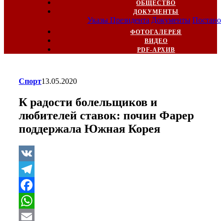
ОБЩЕСТВО
ДОКУМЕНТЫ
Указы Президента
Документы
Постано
ФОТОГАЛЕРЕЯ
ВИДЕО
PDF-АРХИВ
Спорт
13.05.2020
К радости болельщиков и
любителей ставок: почин Фарер
поддержала Южная Корея
VK
Telegram
Facebook
WhatsApp