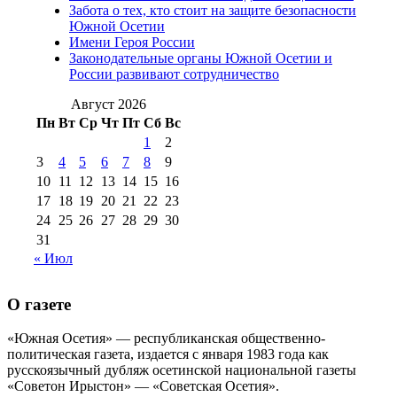
августа 2016 г
(10)
№98 5 июля 2014 г
(10)
Забота о тех, кто стоит на защите безопасности
№98 14
Южной Осетии
№98 8 августа 2013 г
(9)
Имени Героя России
августа 2012 г
(14)
Законодательные органы Южной Осетии и
№98+99 11 июля
России развивают сотрудничество
№99 4 августа
2017 г
(9)
№99 4 августа 2015 г
(6)
2016 г
(12)
№99 16
Август 2026
№99 8 июля 2014 г
(9)
Пн
Вт
Ср
Чт
Пт
Сб
Вс
№99+100 10
августа 2012 г
(11)
1
2
августа 2013 г
(12)
3
4
5
6
7
8
9
10
11
12
13
14
15
16
17
18
19
20
21
22
23
24
25
26
27
28
29
30
31
« Июл
О газете
«Южная Осетия» — республиканская общественно-
политическая газета, издается с января 1983 года как
русскоязычный дубляж осетинской национальной газеты
«Советон Ирыстон» — «Советская Осетия».