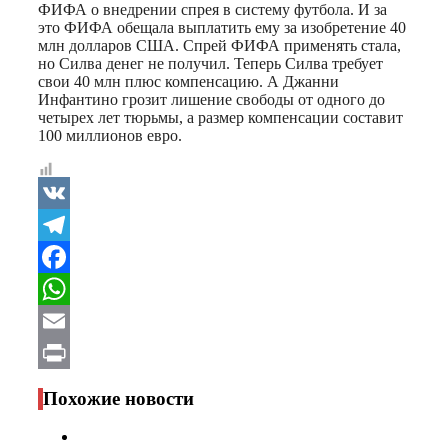
ФИФА о внедрении спрея в систему футбола. И за
это ФИФА обещала выплатить ему за изобретение 40
млн долларов США. Спрей ФИФА применять стала,
но Силва денег не получил. Теперь Силва требует
свои 40 млн плюс компенсацию. А Джанни
Инфантино грозит лишение свободы от одного до
четырех лет тюрьмы, а размер компенсации составит
100 миллионов евро.
VK
Telegram
Facebook
WhatsApp
Email
Print
Похожие новости