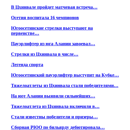
В Цхинвале пройдет матчевая встреча…
Осетия воспитала 16 чемпионов
Югоосетинские стрелки выступают на
первенстве…
Пауэрлифтер из юга Алании завоевал…
Стрелки из Цхинвала в числе…
Легенда спорта
Югоосетинский пауэрлифтер выступит на Кубке…
Тяжелоатлеты из Цхинвала стали победителями…
На юге Алании выявили сильнейших…
Тяжелоатлета из Цхинвала включили в…
Стали известны победители и призеры…
Сборная РЮО по бильярду дебютировала…