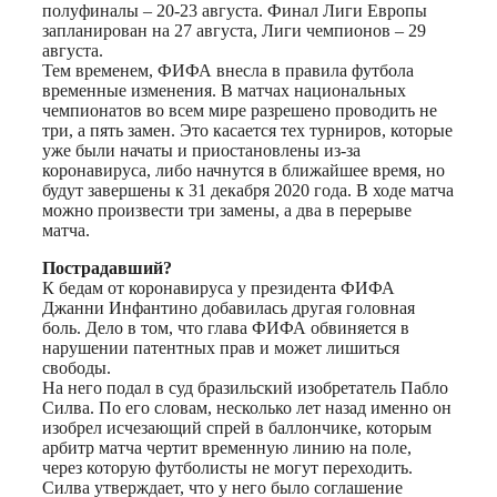
полуфиналы – 20-23 августа. Финал Лиги Европы
запланирован на 27 августа, Лиги чемпионов – 29
августа.
Тем временем, ФИФА внесла в правила футбола
временные изменения. В матчах национальных
чемпионатов во всем мире разрешено проводить не
три, а пять замен. Это касается тех турниров, которые
уже были начаты и приостановлены из-за
коронавируса, либо начнутся в ближайшее время, но
будут завершены к 31 декабря 2020 года. В ходе матча
можно произвести три замены, а два в перерыве
матча.
Пострадавший?
К бедам от коронавируса у президента ФИФА
Джанни Инфантино добавилась другая головная
боль. Дело в том, что глава ФИФА обвиняется в
нарушении патентных прав и может лишиться
свободы.
На него подал в суд бразильский изобретатель Пабло
Силва. По его словам, несколько лет назад именно он
изобрел исчезающий спрей в баллончике, которым
арбитр матча чертит временную линию на поле,
через которую футболисты не могут переходить.
Силва утверждает, что у него было соглашение