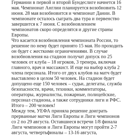
Германии в первой и второй Бундеслиге начнется 16
мая. Чемпионат Англии планируется возобновить 12
июня. 28 мая возобновится и чемпионат Дании. В
чемпионате осталось сыграть два тура и первенство
завершится к 7 июня. С возобновлением
чемпионатов скоро определятся и другие страны
Европы.
Что касается возобновления чемпионата России, то
решение по нему будет принято 15 мая. Но проходить
он будет с жесткими ограничениями. В случае
возобновления на стадион получат допуск по 25
человек от клуба – 18 игроков, 3 тренера, включая
главного, врач и массажист. И еще на выбор клуба 2
члена персонала. Итого от двух клубов на матч будет
выставлено в целом 50 человек. На стадион будет
допущено еще 150 человек – судьи, делегаты, служба
безопасности, врачи, техники, комментаторы,
операторы, журналисты, пожарные, полицейские,
персонал стадиона, а также сотрудники лиги и РФС.
Итого – 200 человек!
Между тем, УЕФА приняла решение доиграть
прерванные матчи Лиги Европы и Лиги чемпионов
со 2 по 29 августа. Оставшиеся встречи 1/8 финала
Лиги чемпионов и Лиги Европы могут пройти 2-7
августа, четвертьфиналы – 13-16 августа,