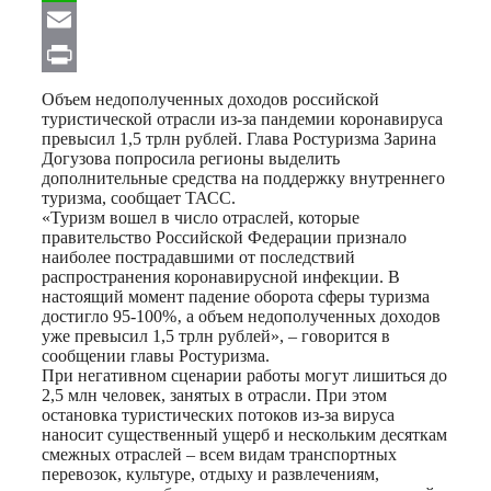
WhatsApp
Email
Print
Объем недополученных доходов российской
туристической отрасли из-за пандемии коронавируса
превысил 1,5 трлн рублей. Глава Ростуризма Зарина
Догузова попросила регионы выделить
дополнительные средства на поддержку внутреннего
туризма, сообщает ТАСС.
«Туризм вошел в число отраслей, которые
правительство Российской Федерации признало
наиболее пострадавшими от последствий
распространения коронавирусной инфекции. В
настоящий момент падение оборота сферы туризма
достигло 95-100%‚ а объем недополученных доходов
уже превысил 1,5 трлн рублей», – говорится в
сообщении главы Ростуризма.
При негативном сценарии работы могут лишиться до
2,5 млн человек, занятых в отрасли. При этом
остановка туристических потоков из-за вируса
наносит существенный ущерб и нескольким десяткам
смежных отраслей – всем видам транспортных
перевозок, культуре, отдыху и развлечениям,