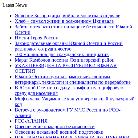
Latest News
Явление Богородицы, война и молитва в подвале
Хлеб – символ жизни в осажденном Цхинвале
Забота о тех, кто стоит на защите безопасности Южной
Осетии
Имени Героя России
Законодательные органы Южной Осетии и России
развивают сотрудничество
100 миллионов для гражданских инициатив
Марат Камболов посетил Ленингорский район
УКАЗ ПРЕЗИДЕНТА РЕСПУБЛИКИ ЮЖНАЯ
ОСЕТИЯ
Южной Осетии нужны грамотные агрономы,
ветеринары, технологи и специалисты по переработке
В Южной Осетии создадут комфортную цифровую
среду для населения
Миф о чаше Уацамонгæ как универсальный культурный
код
Встреча с руководством ГУ МЧС России по РСО-
Алания
РСО-АЛАНИЯ
Обеспечение пожарной безопасности
Освоение начальной военной подготовки
ПОСТАНОВЛЕНИЕ ПАРЛАМЕНТА РЕСПУБЛИКИ