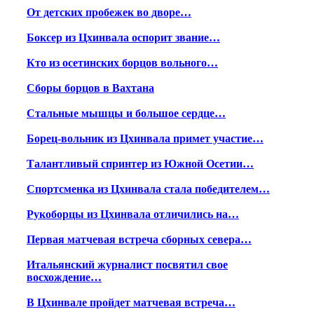
От детских пробежек во дворе…
Боксер из Цхинвала оспорит звание…
Кто из осетинских борцов вольного…
Сборы борцов в Вахтана
Стальные мышцы и большое сердце…
Борец-вольник из Цхинвала примет участие…
Талантливый спринтер из Южной Осетии…
Спортсменка из Цхинвала стала победителем…
Рукоборцы из Цхинвала отличились на…
Первая матчевая встреча сборных севера…
Итальянский журналист посвятил свое
восхождение…
В Цхинвале пройдет матчевая встреча…