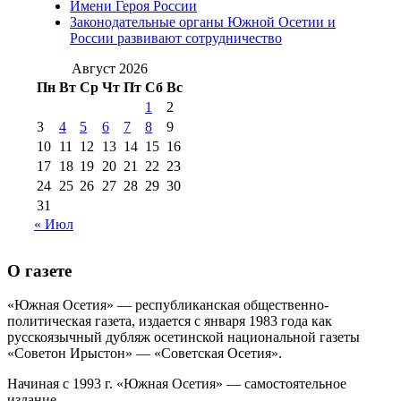
Имени Героя России
августа 2012 г
(14)
Законодательные органы Южной Осетии и
№98+99 11 июля
России развивают сотрудничество
№99 4 августа
2017 г
(9)
№99 4 августа 2015 г
(6)
2016 г
(12)
№99 16
Август 2026
№99 8 июля 2014 г
(9)
Пн
Вт
Ср
Чт
Пт
Сб
Вс
№99+100 10
августа 2012 г
(11)
1
2
августа 2013 г
(12)
3
4
5
6
7
8
9
10
11
12
13
14
15
16
17
18
19
20
21
22
23
24
25
26
27
28
29
30
31
« Июл
О газете
«Южная Осетия» — республиканская общественно-
политическая газета, издается с января 1983 года как
русскоязычный дубляж осетинской национальной газеты
«Советон Ирыстон» — «Советская Осетия».
Начиная с 1993 г. «Южная Осетия» — самостоятельное
издание..