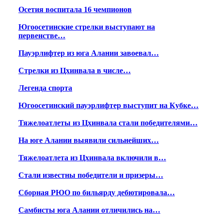
Осетия воспитала 16 чемпионов
Югоосетинские стрелки выступают на
первенстве…
Пауэрлифтер из юга Алании завоевал…
Стрелки из Цхинвала в числе…
Легенда спорта
Югоосетинский пауэрлифтер выступит на Кубке…
Тяжелоатлеты из Цхинвала стали победителями…
На юге Алании выявили сильнейших…
Тяжелоатлета из Цхинвала включили в…
Стали известны победители и призеры…
Сборная РЮО по бильярду дебютировала…
Самбисты юга Алании отличились на…