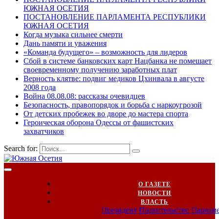
ЮЖНАЯ ОСЕТИЯ
ПОСТАНОВЛЕНИЕ ПАРЛАМЕНТА РЕСПУБЛИКИ
ЮЖНАЯ ОСЕТИЯ
Когда музыка сильнее смерти
Дань памяти и уважения
«Команда будущего» – возможность для лидеров
Сбой в системе банковских карт Нацбанка не помешает
своевременному получению заработных плат
Верность клятве: подвиг медиков Цхинвала в августе
2008 года
Война 08.08.08: рассказы очевидцев
Безопасность, правопорядок и борьба с наркоугрозой
От детских пробежек во дворе до мастера спорта
Героическая оборона Одессы от фашистских
захватчиков
Search for:
О ГАЗЕТЕ
НОВОСТИ
ВЛАСТЬ
Президент
Правительство
Парлам