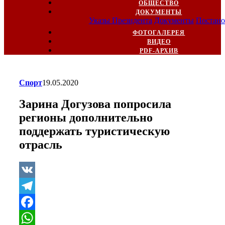
ОБЩЕСТВО
ДОКУМЕНТЫ
Указы Президента
Документы
Постано
ФОТОГАЛЕРЕЯ
ВИДЕО
PDF-АРХИВ
Спорт
19.05.2020
Зарина Догузова попросила
регионы дополнительно
поддержать туристическую
отрасль
VK
Telegram
Facebook