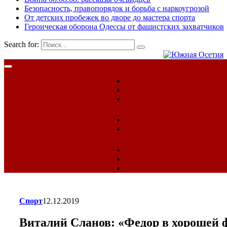
Безопасность, правопорядок и борьба с наркоугрозой
От детских пробежек во дворе до мастера спорта
Героическая оборона Одессы от фашистских захватчиков
Search for:
Спорт
12.12.2019
Виталий Сланов: «Федор в хорошей ф