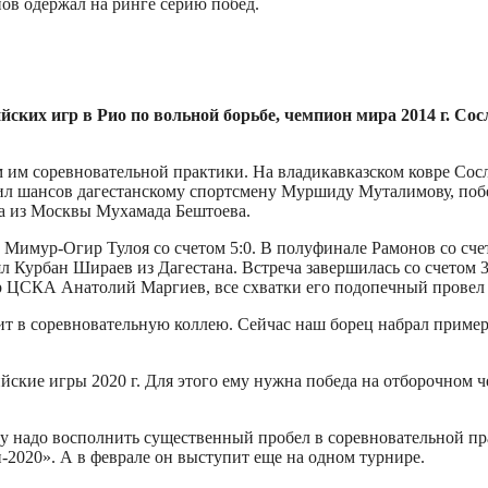
ов одержал на ринге серию побед.
ских игр в Рио по вольной борьбе, чемпион мира 2014 г. Со
м им соревновательной практики. На владикавказском ковре Сос
тавил шансов дагестанскому спортсмену Муршиду Муталимову, поб
та из Москвы Мухамада Бештоева.
 Мимур-Огир Тулоя со счетом 5:0. В полуфинале Рамонов со сче
 Курбан Шираев из Дагестана. Встреча завершилась со счетом 3:
р ЦСКА Анатолий Маргиев, все схватки его подопечный провел
ит в соревновательную коллею. Сейчас наш борец набрал пример
ийские игры 2020 г. Для этого ему нужна победа на отборочном
 надо восполнить существенный пробел в соревновательной прак
020». А в феврале он выступит еще на одном турнире.