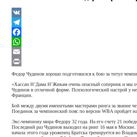
VK
Telegram
Facebook
WhatsApp
Email
Print
Федор Чудинов хорошо подготовился к бою за титул чемпи
«Хассан Н’Дама Н’Жикам очень опасный cоперник и мы оче
Чудинов в отличной форме. Психологический настрой у нег
Франции.
Бой между двумя именитыми мастерами ринга за звание че
Поединок за чемпионский пояс по версии WBA пройдет на
Экс-чемпиону мира Федору 32 года. На его счету 21 побед
Последний раз Чудинов выходил на ринг 16 мая в Москве.
начала этого года уроженец Братска тренируется во Влад