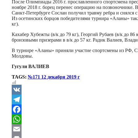
После Олимпиады 2016 г. прославленного спортсмена прес
ноябре 2018 г. борец перенес операцию на позвоночнике. В
Санкт-Петербурге Сослан получил травму ребра и снялся 
Из осетинских борцов победителями турнира «Аланы» также с
кг).
Кахабер Хубежты (в/к до 79 кг), Георгий Рубаев (в/к до 86
бронзовыми призерами в в/к до 57 кг. Радик Валиев, Влад
В турнире «Аланы» приняли участие спортсмены из РФ, С
Молдовы.
Гугули ВАЛИЕВ
TAGS:
№171 12 декабря 2019 г
VK
Telegram
Facebook
WhatsApp