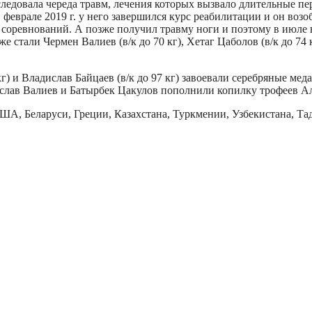
ледовала череда травм, лечения которых вызвало длительные пе
 феврале 2019 г. у него завершился курс реабилитации и он воз
с соревнований. А позже получил травму ноги и поэтому в июле 
тали Чермен Валиев (в/к до 70 кг), Хетаг Цаболов (в/к до 74 кг)
 кг) и Владислав Байцаев (в/к до 97 кг) завоевали серебряные ме
ислав Валиев и Батырбек Цакулов пополнили копилку трофеев Ала
ША, Беларуси, Греции, Казахстана, Туркмении, Узбекистана, Т