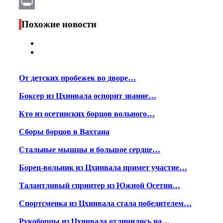
Email
Print
Похожие новости
От детских пробежек во дворе…
Боксер из Цхинвала оспорит звание…
Кто из осетинских борцов вольного…
Сборы борцов в Вахтана
Стальные мышцы и большое сердце…
Борец-вольник из Цхинвала примет участие…
Талантливый спринтер из Южной Осетии…
Спортсменка из Цхинвала стала победителем…
Рукоборцы из Цхинвала отличились на…