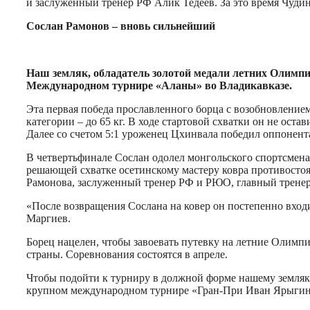
и заслуженный тренер РФ Алик Тедеев. За это время Чудин
Сослан Рамонов – вновь сильнейший
Наш земляк, обладатель золотой медали летних Олимпий
Международном турнире «Аланы» во Владикавказе.
Эта первая победа прославленного борца с возобновление
категории – до 65 кг. В ходе стартовой схватки он не ос
Далее со счетом 5:1 уроженец Цхинвала победил оппонен
В четвертьфинале Сослан одолел монгольского спортсмена
решающей схватке осетинскому мастеру ковра противостоял
Рамонова, заслуженный тренер РФ и РЮО, главный трене
«После возвращения Сослана на ковер он постепенно вход
Маргиев.
Борец нацелен, чтобы завоевать путевку на летние Олимп
страны. Соревнования состоятся в апреле.
Чтобы подойти к турниру в должной форме нашему земляку
крупном международном турнире «Гран-При Иван Ярыгин-2