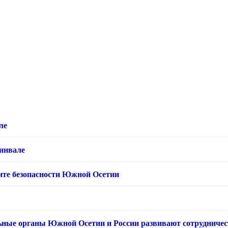
ле
хинвале
ащите безопасности Южной Осетии
ьные органы Южной Осетии и России развивают сотрудничес