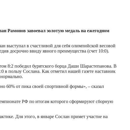
слан Рамонов завоевал золотую медаль на ежегодном
лан выступал в счастливой для себя олимпийской весовой
едив досрочно ввиду явного преимущества (счет 10:0).
том 8:2 победил бурятского борца Даши Шарастепанова. В
0 в пользу Сослана. Как отметил нашей газете наставник
 нормально.
но 60% от пика своей спортивной формы», – сказал
 чемпионате РФ по итогам которого сформируют сборную
тике. Для этого, в январе Сослан примет участие на