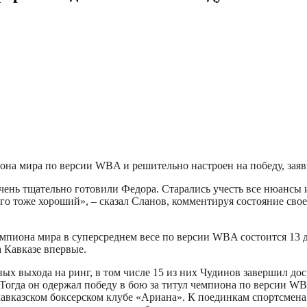
она мира по версии WBA и решительно настроен на победу, заяв
нь тщательно готовили Федора. Старались учесть все нюансы и
о тоже хороший», – сказал Сланов, комментируя состояние свое
мпиона мира в суперсреднем весе по версии WBA состоится 13 
 Кавказе впервые.
ных выхода на ринг, в том числе 15 из них Чудинов завершил до
 Тогда он одержал победу в бою за титул чемпиона по версии W
икавказском боксерском клубе «Ариана». К поединкам спортсме