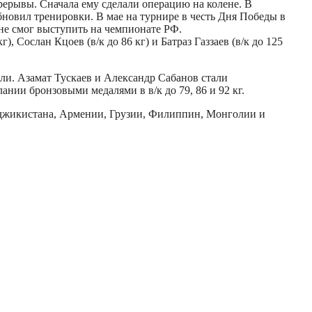
рерывы. Сначала ему сделали операцию на колене. В
обновил тренировки. В мае на турнире в честь Дня Победы в
не смог выступить на чемпионате РФ.
, Сослан Кцоев (в/к до 86 кг) и Батраз Газзаев (в/к до 125
дали. Азамат Тускаев и Александр Сабанов стали
нии бронзовыми медалями в в/к до 79, 86 и 92 кг.
аджикистана, Армении, Грузии, Филиппин, Монголии и