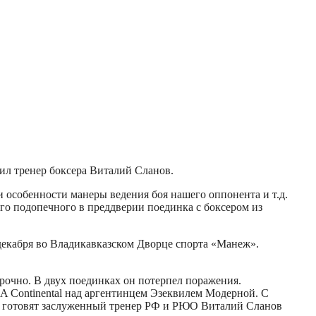
ил тренер боксера Виталий Сланов.
 особенности манеры ведения боя нашего оппонента и т.д.
го подопечного в преддверии поединка с боксером из
декабря во Владикавказском Дворце спорта «Манеж».
срочно. В двух поединках он потерпел поражения.
BA Continental над аргентинцем Эзеквилем Модерной. С
на готовят заслуженный тренер РФ и РЮО Виталий Сланов