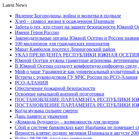
Latest News
Явление Богородицы, война и молитва в подвале
Хлеб – символ жизни в осажденном Цхинвале
Забота о тех, кто стоит на защите безопасности Южной О
Имени Героя России
Законодательные органы Южной Осетии и России развив
100 миллионов для гражданских инициатив
Марат Камболов посетил Ленингорский район
УКАЗ ПРЕЗИДЕНТА РЕСПУБЛИКИ ЮЖНАЯ ОСЕТИ
Южной Осетии нужны грамотные агрономы, ветеринары, 
В Южной Осетии создадут комфортную цифровую среду 
Миф о чаше Уацамонгæ как универсальный культурный 
Встреча с руководством ГУ МЧС России по РСО-Алания
РСО-АЛАНИЯ
Обеспечение пожарной безопасности
Освоение начальной военной подготовки
ПОСТАНОВЛЕНИЕ ПАРЛАМЕНТА РЕСПУБЛИКИ Ю
ПОСТАНОВЛЕНИЕ ПАРЛАМЕНТА РЕСПУБЛИКИ Ю
Когда музыка сильнее смерти
Дань памяти и уважения
«Команда будущего» – возможность для лидеров
Сбой в системе банковских карт Нацбанка не помешает 
Верность клятве: подвиг медиков Цхинвала в августе 200
Война 08.08.08: рассказы очевидцев