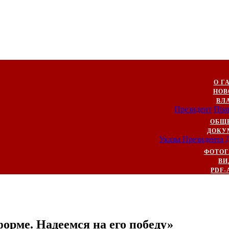
О Г
НОВ
ВЛ
Президент
Пра
ОБЩ
ДОКУ
Указы Президента
ФОТОГ
ВИ
PDF-
орме. Надеемся на его победу»