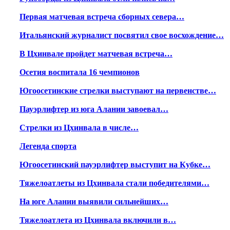
Первая матчевая встреча сборных севера…
Итальянский журналист посвятил свое восхождение…
В Цхинвале пройдет матчевая встреча…
Осетия воспитала 16 чемпионов
Югоосетинские стрелки выступают на первенстве…
Пауэрлифтер из юга Алании завоевал…
Стрелки из Цхинвала в числе…
Легенда спорта
Югоосетинский пауэрлифтер выступит на Кубке…
Тяжелоатлеты из Цхинвала стали победителями…
На юге Алании выявили сильнейших…
Тяжелоатлета из Цхинвала включили в…