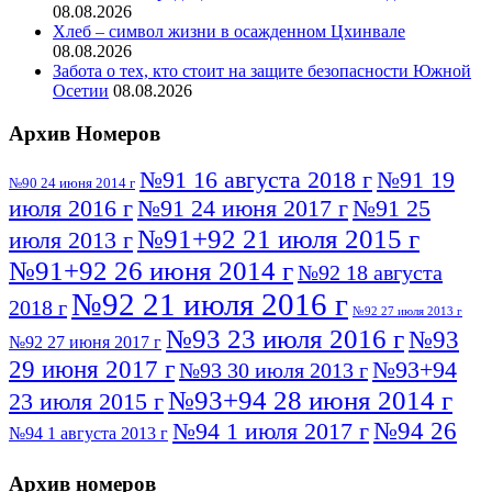
08.08.2026
Хлеб – символ жизни в осажденном Цхинвале
08.08.2026
Забота о тех, кто стоит на защите безопасности Южной
Осетии
08.08.2026
Архив Номеров
№91 16 августа 2018 г
№91 19
№90 24 июня 2014 г
июля 2016 г
№91 24 июня 2017 г
№91 25
№91+92 21 июля 2015 г
июля 2013 г
№91+92 26 июня 2014 г
№92 18 августа
№92 21 июля 2016 г
2018 г
№92 27 июля 2013 г
№93 23 июля 2016 г
№93
№92 27 июня 2017 г
29 июня 2017 г
№93+94
№93 30 июля 2013 г
№93+94 28 июня 2014 г
23 июля 2015 г
№94 26
№94 1 июля 2017 г
№94 1 августа 2013 г
июля 2016 г
№95 4 июля 2017 г
№95 1 июля 2014 г
Архив номеров
№95 7 августа 2012 г
№95 25 июля 2015 г