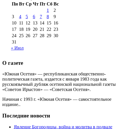
Пн
Вт
Ср
Чт
Пт
Сб
Вс
№99+100 10
августа 2012 г
(11)
1
2
августа 2013 г
(12)
3
4
5
6
7
8
9
10
11
12
13
14
15
16
17
18
19
20
21
22
23
24
25
26
27
28
29
30
31
« Июл
О газете
«Южная Осетия» — республиканская общественно-
политическая газета, издается с января 1983 года как
русскоязычный дубляж осетинской национальной газеты
«Советон Ирыстон» — «Советская Осетия».
Начиная с 1993 г. «Южная Осетия» — самостоятельное
издание..
Последние новости
Явление Богородицы, война и молитва в подвале