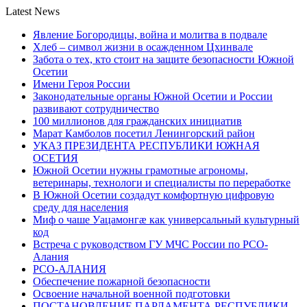
Latest News
Явление Богородицы, война и молитва в подвале
Хлеб – символ жизни в осажденном Цхинвале
Забота о тех, кто стоит на защите безопасности Южной
Осетии
Имени Героя России
Законодательные органы Южной Осетии и России
развивают сотрудничество
100 миллионов для гражданских инициатив
Марат Камболов посетил Ленингорский район
УКАЗ ПРЕЗИДЕНТА РЕСПУБЛИКИ ЮЖНАЯ
ОСЕТИЯ
Южной Осетии нужны грамотные агрономы,
ветеринары, технологи и специалисты по переработке
В Южной Осетии создадут комфортную цифровую
среду для населения
Миф о чаше Уацамонгæ как универсальный культурный
код
Встреча с руководством ГУ МЧС России по РСО-
Алания
РСО-АЛАНИЯ
Обеспечение пожарной безопасности
Освоение начальной военной подготовки
ПОСТАНОВЛЕНИЕ ПАРЛАМЕНТА РЕСПУБЛИКИ