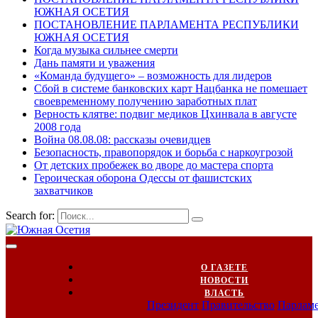
ЮЖНАЯ ОСЕТИЯ
ПОСТАНОВЛЕНИЕ ПАРЛАМЕНТА РЕСПУБЛИКИ
ЮЖНАЯ ОСЕТИЯ
Когда музыка сильнее смерти
Дань памяти и уважения
«Команда будущего» – возможность для лидеров
Сбой в системе банковских карт Нацбанка не помешает
своевременному получению заработных плат
Верность клятве: подвиг медиков Цхинвала в августе
2008 года
Война 08.08.08: рассказы очевидцев
Безопасность, правопорядок и борьба с наркоугрозой
От детских пробежек во дворе до мастера спорта
Героическая оборона Одессы от фашистских
захватчиков
Search for:
О ГАЗЕТЕ
НОВОСТИ
ВЛАСТЬ
Президент
Правительство
Парлам