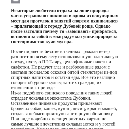
Print
Некоторые любители отдыха на лоне природы
часто устраивают пикники в одном из популярных
мест для прогулок и занятий спортом цхинвальцев
– прилегающей к городу Дубовой роще. Однако
после застолий почему-то «забывают» прибраться,
оставляя за собой в «награду» матушке-природе за
гостеприимство кучи мусора.
После пиршеств безответственных граждан ветер
разносит по всему лесу использованную пластиковую
посуду, пустую ПЭТ-тару, целлофановые пакеты и
салфетки. Не радуют глаз и разбросанные рядом с
местами посиделок осколки битой стеклотары из-под
спиртных напитков и остатки еды. Все это наглядно
говорит об уровне культуры этих граждан, их
отношении к природе.
Из-за подобного свинского поведения таких людей
страдает локальная экосистема Дубовки.
Оставленные пищевые продукты привлекают
бродячих собак, кошек, куниц, лисиц, крыс и мышей,
создавая неблагоприятную санитарную обстановку.
При виде подобных нелицеприятных картин не
самые лучшие впечатления складываются и у гостей