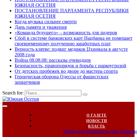
ЮЖНАЯ ОСЕТИЯ
ПОСТАНОВЛЕНИЕ ПАРЛАМЕНТА РЕСПУБЛИКИ
ЮЖНАЯ ОСЕТИЯ
Когда музыка сильнее смерти
Дань памяти и уважения
«Команда будущего» – возможность для лидеров
Сбой в системе банковских карт Нацбанка не помешает
своевременному получению заработных плат
Верность клятве: подвиг медиков Цхинвала в августе
2008 года
Война 08.08.08: рассказы очевидцев
Безопасность, правопорядок и борьба с наркоугрозой
От детских пробежек во дворе до мастера спорта
Героическая оборона Одессы от фашистских
захватчиков
Search for:
О ГАЗЕТЕ
НОВОСТИ
ВЛАСТЬ
Президент
Правительство
Парлам