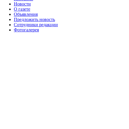
августа 2016 г
№99 16
№99 8 июля 2014 г
Новости
О газете
№99+100 10 августа 2013 г
августа 2012 г
Объявления
Предложить новость
Сотрудники редакции
Фотогалерея