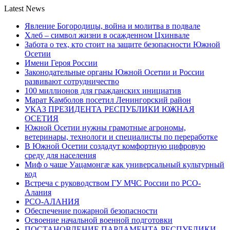
Latest News
Явление Богородицы, война и молитва в подвале
Хлеб – символ жизни в осажденном Цхинвале
Забота о тех, кто стоит на защите безопасности Южной
Осетии
Имени Героя России
Законодательные органы Южной Осетии и России
развивают сотрудничество
100 миллионов для гражданских инициатив
Марат Камболов посетил Ленингорский район
УКАЗ ПРЕЗИДЕНТА РЕСПУБЛИКИ ЮЖНАЯ
ОСЕТИЯ
Южной Осетии нужны грамотные агрономы,
ветеринары, технологи и специалисты по переработке
В Южной Осетии создадут комфортную цифровую
среду для населения
Миф о чаше Уацамонгæ как универсальный культурный
код
Встреча с руководством ГУ МЧС России по РСО-
Алания
РСО-АЛАНИЯ
Обеспечение пожарной безопасности
Освоение начальной военной подготовки
ПОСТАНОВЛЕНИЕ ПАРЛАМЕНТА РЕСПУБЛИКИ