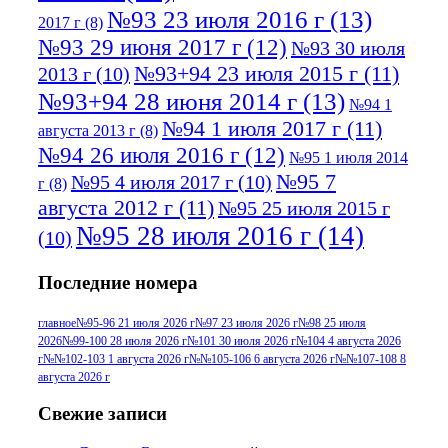
№93 23 июля 2016 г
(13)
2017 г
(8)
№93 29 июня 2017 г
(12)
№93 30 июля
№93+94 23 июля 2015 г
(11)
2013 г
(10)
№93+94 28 июня 2014 г
(13)
№94 1
№94 1 июля 2017 г
(11)
августа 2013 г
(8)
№94 26 июля 2016 г
(12)
№95 1 июля 2014
№95 7
№95 4 июля 2017 г
(10)
г
(8)
августа 2012 г
(11)
№95 25 июля 2015 г
№95 28 июля 2016 г
(14)
(10)
№95+96 3 августа 2013 г
(11)
№96 6
Последние номера
№96 9 августа 2012
июля 2017 г
(11)
г
(13)
№96+97 3
№96 28 июля 2015 г
(9)
главное
№95-96 21 июля 2026 г
№97 23 июля 2026 г
№98 25 июля
2026
№99-100 28 июля 2026 г
№101 30 июля 2026 г
№104 4 августа 2026
№96+97 30 июля
июля 2014 г
(10)
г
№№102-103 1 августа 2026 г
№№105-106 6 августа 2026 г
№№107-108 8
2016 г
(13)
№97 8
августа 2026 г
№97 6 августа 2013 г
(6)
№97 11 августа
июля 2017 г
(13)
Свежие записи
2012 г
(15)
№97 30 июля 2015 г