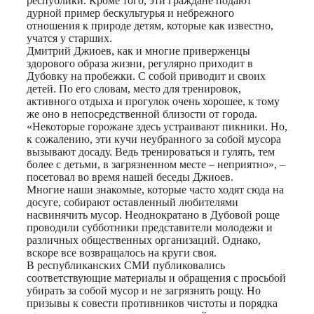
республики. Кроме того, эти граждане подают
дурной пример бескультурья и небрежного
отношения к природе детям, которые как известно,
учатся у старших.
Дмитрий Джиоев, как и многие приверженцы
здорового образа жизни, регулярно приходит в
Дубовку на пробежки. С собой приводит и своих
детей. По его словам, место для тренировок,
активного отдыха и прогулок очень хорошее, к тому
же оно в непосредственной близости от города.
«Некоторые горожане здесь устраивают пикники. Но,
к сожалению, эти кучи неубранного за собой мусора
вызывают досаду. Ведь тренироваться и гулять, тем
более с детьми, в загрязненном месте – неприятно», –
посетовал во время нашей беседы Джиоев.
Многие наши знакомые, которые часто ходят сюда на
досуге, собирают оставленный любителями
насвинячить мусор. Неоднократано в Дубовой роще
проводили субботники представители молодежи и
различных общественных организаций. Однако,
вскоре все возвращалось на круги своя.
В республиканских СМИ публиковались
соответствующие материалы и обращения с просьбой
убирать за собой мусор и не загрязнять рощу. Но
призывы к совести противников чистоты и порядка