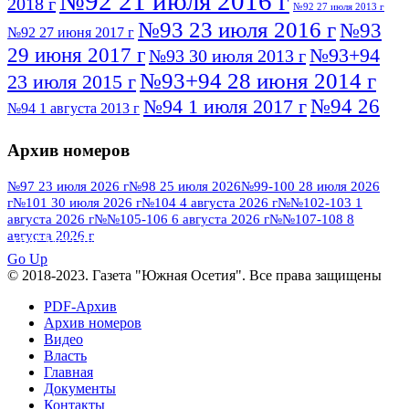
№92 21 июля 2016 г
2018 г
№92 27 июля 2013 г
№93 23 июля 2016 г
№93
№92 27 июня 2017 г
29 июня 2017 г
№93+94
№93 30 июля 2013 г
№93+94 28 июня 2014 г
23 июля 2015 г
№94 26
№94 1 июля 2017 г
№94 1 августа 2013 г
июля 2016 г
№95 4 июля 2017 г
№95 1 июля 2014 г
Архив номеров
№95 7 августа 2012 г
№95 25 июля 2015 г
№95 28 июля 2016 г
№95+96 3 августа
№97 23 июля 2026 г
№98 25 июля 2026
№99-100 28 июля 2026
г
№101 30 июля 2026 г
№104 4 августа 2026 г
№№102-103 1
№96 9 августа
2013 г
№96 6 июля 2017 г
августа 2026 г
№№105-106 6 августа 2026 г
№№107-108 8
2012 г
№96+97 3 июля 2014 г
августа 2026 г
№96 28 июля 2015 г
ПОСМОТРЕТЬ ВСЕ
№96+97 30 июля 2016 г
№97
Go Up
№97 6 августа 2013 г
© 2018-2023. Газета "Южная Осетия". Все права защищены
№97 11 августа 2012 г
8 июля 2017 г
PDF-Архив
№97 30 июля 2015 г
№98 1 августа 2015 г
Архив номеров
Видео
№98 2 августа 2016 г
№98 5 июля 2014 г
№98 8
Власть
№98 14 августа 2012 г
августа 2013 г
Главная
Документы
№99 4
№98+99 11 июля 2017 г
№99 4 августа 2015 г
Контакты