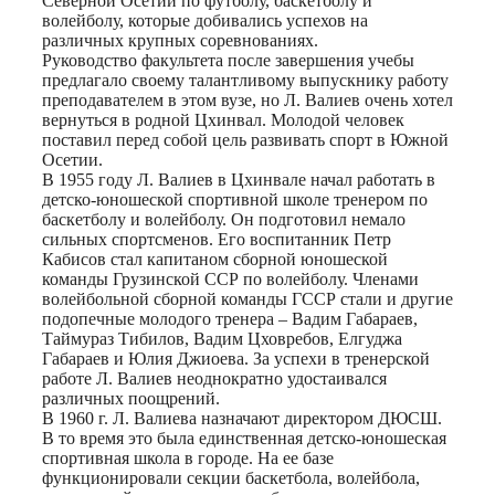
Северной Осетии по футболу, баскетболу и
волейболу, которые добивались успехов на
различных крупных соревнованиях.
Руководство факультета после завершения учебы
предлагало своему талантливому выпускнику работу
преподавателем в этом вузе, но Л. Валиев очень хотел
вернуться в родной Цхинвал. Молодой человек
поставил перед собой цель развивать спорт в Южной
Осетии.
В 1955 году Л. Валиев в Цхинвале начал работать в
детско-юношеской спортивной школе тренером по
баскетболу и волейболу. Он подготовил немало
сильных спортсменов. Его воспитанник Петр
Кабисов стал капитаном сборной юношеской
команды Грузинской ССР по волейболу. Членами
волейбольной сборной команды ГССР стали и другие
подопечные молодого тренера – Вадим Габараев,
Таймураз Тибилов, Вадим Цховребов, Елгуджа
Габараев и Юлия Джиоева. За успехи в тренерской
работе Л. Валиев неоднократно удостаивался
различных поощрений.
В 1960 г. Л. Валиева назначают директором ДЮСШ.
В то время это была единственная детско-юношеская
спортивная школа в городе. На ее базе
функционировали секции баскетбола, волейбола,