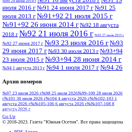
№90 24 июня 2014 г
июля 2016 г
№91 24 июня 2017 г
№91 25
№91+92 21 июля 2015 г
июля 2013 г
№91+92 26 июня 2014 г
№92 18 августа
№92 21 июля 2016 г
2018 г
№92 27 июля 2013 г
№93 23 июля 2016 г
№93
№92 27 июня 2017 г
29 июня 2017 г
№93+94
№93 30 июля 2013 г
№93+94 28 июня 2014 г
23 июля 2015 г
№94 26
№94 1 июля 2017 г
№94 1 августа 2013 г
июля 2016 г
№95 4 июля 2017 г
№95 1 июля 2014 г
Архив номеров
№95 7 августа 2012 г
№95 25 июля 2015 г
№95 28 июля 2016 г
№95+96 3 августа
№97 23 июля 2026 г
№98 25 июля 2026
№99-100 28 июля 2026
г
№101 30 июля 2026 г
№104 4 августа 2026 г
№№102-103 1
№96 9 августа
2013 г
№96 6 июля 2017 г
августа 2026 г
№№105-106 6 августа 2026 г
№№107-108 8
2012 г
№96+97 3 июля 2014 г
августа 2026 г
№96 28 июля 2015 г
ПОСМОТРЕТЬ ВСЕ
№96+97 30 июля 2016 г
№97
Go Up
№97 6 августа 2013 г
© 2018-2023. Газета "Южная Осетия". Все права защищены
№97 11 августа 2012 г
8 июля 2017 г
PDF-Архив