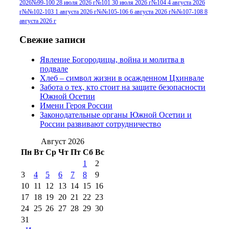
2026
№99-100 28 июля 2026 г
№101 30 июля 2026 г
№104 4 августа 2026
№96+97 30 июля
июля 2014 г
(10)
г
№№102-103 1 августа 2026 г
№№105-106 6 августа 2026 г
№№107-108 8
2016 г
(13)
№97 8
августа 2026 г
№97 6 августа 2013 г
(6)
№97 11 августа
июля 2017 г
(13)
Свежие записи
2012 г
(15)
№97 30 июля 2015 г
Явление Богородицы, война и молитва в
(15)
подвале
№98 1 августа 2015 г
(10)
№98 2
Хлеб – символ жизни в осажденном Цхинвале
августа 2016 г
(10)
№98 5 июля 2014 г
(10)
Забота о тех, кто стоит на защите безопасности
№98 14
Южной Осетии
№98 8 августа 2013 г
(9)
Имени Героя России
августа 2012 г
(14)
Законодательные органы Южной Осетии и
№98+99 11 июля
России развивают сотрудничество
№99 4 августа
2017 г
(9)
№99 4 августа 2015 г
(6)
2016 г
(12)
№99 16
Август 2026
№99 8 июля 2014 г
(9)
Пн
Вт
Ср
Чт
Пт
Сб
Вс
№99+100 10
августа 2012 г
(11)
1
2
августа 2013 г
(12)
3
4
5
6
7
8
9
10
11
12
13
14
15
16
17
18
19
20
21
22
23
24
25
26
27
28
29
30
31