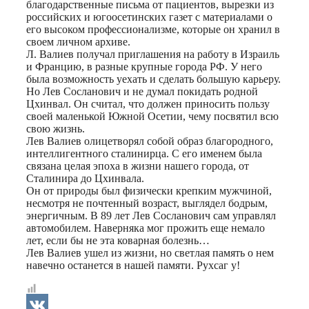
благодарственные письма от пациентов, вырезки из
российских и югоосетинских газет с материалами о
его высоком профессионализме, которые он хранил в
своем личном архиве.
Л. Валиев получал приглашения на работу в Израиль
и Францию, в разные крупные города РФ. У него
была возможность уехать и сделать большую карьеру.
Но Лев Сосланович и не думал покидать родной
Цхинвал. Он считал, что должен приносить пользу
своей маленькой Южной Осетии, чему посвятил всю
свою жизнь.
Лев Валиев олицетворял собой образ благородного,
интеллигентного сталинирца. С его именем была
связана целая эпоха в жизни нашего города, от
Сталинира до Цхинвала.
Он от природы был физически крепким мужчиной,
несмотря не почтенный возраст, выглядел бодрым,
энергичным. В 89 лет Лев Сосланович сам управлял
автомобилем. Наверняка мог прожить еще немало
лет, если бы не эта коварная болезнь…
Лев Валиев ушел из жизни, но светлая память о нем
навечно останется в нашей памяти. Рухсаг у!