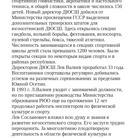
спортивной гимнастики, акробатики и настольного
тенниса, в общей сложности в школе числилось 150
детей. Новый директор ДЮСШ добился от
Министерства просвещения ГССР выделения
дополнительных тренерских штатов для
югоосетинской ДЮСШ. Здесь открылись секции
гандбола, вольной борьбы, фехтования, велоспорта,
пулевой стрельбы, бокса, тяжелой атлетики.
Численность занимающихся в секциях спортивной
школы детей стала превышать 1200 человек. Были
открыты секции по некоторым видам спорта и в
районах республики.
Директором ДЮСШ Лев Валиев проработал 33 года.
Воспитанники спортшколы регулярно добивались
успехов на различных соревнованиях за пределами
Южной Осетии.
В 1993 г. Л.Валиев уходит с занимаемой должности,
но по приглашению руководства Министерства
образования РЮО еще на протяжении 12 лет
продолжал работать инспектором по физической
культуре и спорту.
Лев Сосланович вложил всю душу и знания в
развитие югоосетинского спорта. Его заслуги трудно
переоценить. За многолетнюю плодотворную
деятельность в области физической культуры и