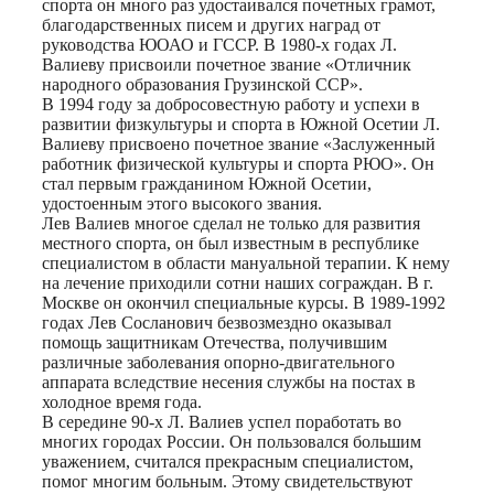
спорта он много раз удостаивался почетных грамот,
благодарственных писем и других наград от
руководства ЮОАО и ГССР. В 1980-х годах Л.
Валиеву присвоили почетное звание «Отличник
народного образования Грузинской ССР».
В 1994 году за добросовестную работу и успехи в
развитии физкультуры и спорта в Южной Осетии Л.
Валиеву присвоено почетное звание «Заслуженный
работник физической культуры и спорта РЮО». Он
стал первым гражданином Южной Осетии,
удостоенным этого высокого звания.
Лев Валиев многое сделал не только для развития
местного спорта, он был известным в республике
специалистом в области мануальной терапии. К нему
на лечение приходили сотни наших сограждан. В г.
Москве он окончил специальные курсы. В 1989-1992
годах Лев Сосланович безвозмездно оказывал
помощь защитникам Отечества, получившим
различные заболевания опорно-двигательного
аппарата вследствие несения службы на постах в
холодное время года.
В середине 90-х Л. Валиев успел поработать во
многих городах России. Он пользовался большим
уважением, считался прекрасным специалистом,
помог многим больным. Этому свидетельствуют