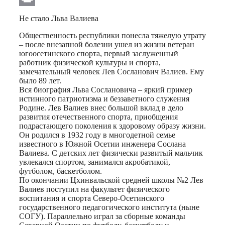
Print
Не стало Льва Валиева
Общественность республики понесла тяжелую утрату
– после внезапной болезни ушел из жизни ветеран
югоосетинского спорта, первый заслуженный
работник физической культуры и спорта,
замечательный человек Лев Сосланович Валиев. Ему
было 89 лет.
Вся биография Льва Сослановича – яркий пример
истинного патриотизма и беззаветного служения
Родине. Лев Валиев внес большой вклад в дело
развития отечественного спорта, приобщения
подрастающего поколения к здоровому образу жизни.
Он родился в 1932 году в многодетной семье
известного в Южной Осетии инженера Сослана
Валиева. С детских лет физически развитый мальчик
увлекался спортом, занимался акробатикой,
футболом, баскетболом.
По окончании Цхинвальской средней школы №2 Лев
Валиев поступил на факультет физического
воспитания и спорта Северо-Осетинского
государственного педагогического института (ныне
СОГУ). Параллельно играл за сборные команды