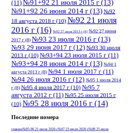
№91+92 21 июля 2015 г
(13)
(11)
№91+92 26 июня 2014 г
(13)
№92
№92 21 июля
18 августа 2018 г
(10)
2016 г
(16)
№92 27 июня
№92 27 июля 2013 г
(6)
№93 23 июля 2016 г
(13)
2017 г
(8)
№93 29 июня 2017 г
(12)
№93 30 июля
№93+94 23 июля 2015 г
(11)
2013 г
(10)
№93+94 28 июня 2014 г
(13)
№94 1
№94 1 июля 2017 г
(11)
августа 2013 г
(8)
№94 26 июля 2016 г
(12)
№95 1 июля 2014
№95 7
№95 4 июля 2017 г
(10)
г
(8)
августа 2012 г
(11)
№95 25 июля 2015 г
№95 28 июля 2016 г
(14)
(10)
№95+96 3 августа 2013 г
(11)
№96 6
Последние номера
№96 9 августа 2012
июля 2017 г
(11)
г
(13)
№96+97 3
№96 28 июля 2015 г
(9)
главное
№95-96 21 июля 2026 г
№97 23 июля 2026 г
№98 25 июля