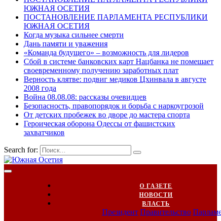
ЮЖНАЯ ОСЕТИЯ
ПОСТАНОВЛЕНИЕ ПАРЛАМЕНТА РЕСПУБЛИКИ
ЮЖНАЯ ОСЕТИЯ
Когда музыка сильнее смерти
Дань памяти и уважения
«Команда будущего» – возможность для лидеров
Сбой в системе банковских карт Нацбанка не помешает
своевременному получению заработных плат
Верность клятве: подвиг медиков Цхинвала в августе
2008 года
Война 08.08.08: рассказы очевидцев
Безопасность, правопорядок и борьба с наркоугрозой
От детских пробежек во дворе до мастера спорта
Героическая оборона Одессы от фашистских
захватчиков
Search for:
О ГАЗЕТЕ
НОВОСТИ
ВЛАСТЬ
Президент
Правительство
Парлам