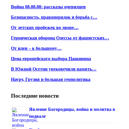
Война 08.08.08: рассказы очевидцев
Безопасность, правопорядок и борьба с…
От детских пробежек во дворе…
Героическая оборона Одессы от фашистских…
От идеи – к большому…
Цена европейского выбора Пашиняна
В Южной Осетии увековечили память…
Науру, Грузия и большая геополитика
Последние новости
Явление Богородицы, война и молитва в
подвале