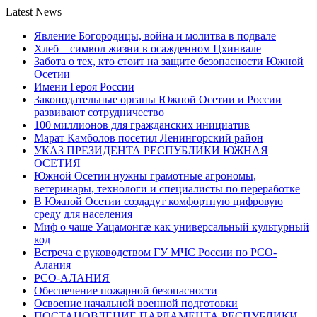
Latest News
Явление Богородицы, война и молитва в подвале
Хлеб – символ жизни в осажденном Цхинвале
Забота о тех, кто стоит на защите безопасности Южной
Осетии
Имени Героя России
Законодательные органы Южной Осетии и России
развивают сотрудничество
100 миллионов для гражданских инициатив
Марат Камболов посетил Ленингорский район
УКАЗ ПРЕЗИДЕНТА РЕСПУБЛИКИ ЮЖНАЯ
ОСЕТИЯ
Южной Осетии нужны грамотные агрономы,
ветеринары, технологи и специалисты по переработке
В Южной Осетии создадут комфортную цифровую
среду для населения
Миф о чаше Уацамонгæ как универсальный культурный
код
Встреча с руководством ГУ МЧС России по РСО-
Алания
РСО-АЛАНИЯ
Обеспечение пожарной безопасности
Освоение начальной военной подготовки
ПОСТАНОВЛЕНИЕ ПАРЛАМЕНТА РЕСПУБЛИКИ