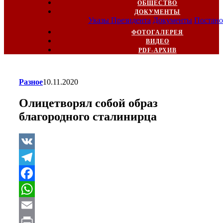
ОБЩЕСТВО
ДОКУМЕНТЫ
Указы Президента
Документы
Постано
ФОТОГАЛЕРЕЯ
ВИДЕО
PDF-АРХИВ
Разное
10.11.2020
Олицетворял собой образ
благородного сталинирца
VK
Telegram
Facebook
WhatsApp
Email