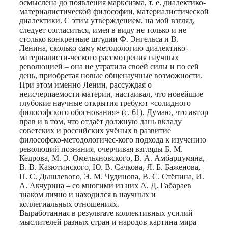
осмыслена до появления марксизма, т. е. диалектико-
материалистической философии, материалистической
диалектики. С этим утверждением, на мой взгляд,
следует согласиться, имея в виду не только и не
столько конкретные штудии Ф. Энгельса и В.
Ленина, сколько саму методологию диалектико-
материалисти-ческого рассмотрения научных
революцией – она не утратила своей силы и по сей
день, приобретая новые общенаучные возможности.
При этом именно Ленин, рассуждая о
неисчерпаемости материи, настаивал, что новейшие
глубокие научные открытия требуют «солидного
философского обоснования» (с. 61). Думаю, что автор
прав и в том, что отдаёт должную дань вкладу
советских и российских учёных в развитие
философско-методологичес-кого подхода к изучению
революций познания, очерчивая взгляды Б. М.
Кедрова, М. Э. Омельяновского, В. А. Амбарцумяна,
В. В. Казютинского, Ю. В. Сачкова, Л. Б. Баженова,
П. С. Дышлевого, Э. М. Чудинова, В. С. Стёпина, И.
А. Акчурина – со многими из них А. Д. Габараев
знаком лично и находился в научных и
коллегиальных отношениях.
Выработанная в результате коллективных усилий
мыслителей разных стран и народов картина мира