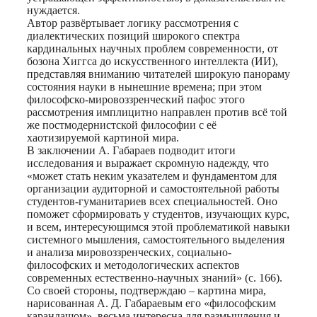
нуждается.
Автор развёртывает логику рассмотрения с
диалектических позиций широкого спектра
кардинальных научных проблем современности, от
бозона Хиггса до искусственного интеллекта (ИИ),
представляя вниманию читателей широкую панораму
состояния науки в нынешние времена; при этом
философско-мировоззренческий пафос этого
рассмотрения имплицитно направлен против всё той
же постмодернистской философии с её
хаотизируемой картиной мира.
В заключении А. Габараев подводит итоги
исследования и выражает скромную надежду, что
«может стать неким указателем и фундаментом для
организации аудиторной и самостоятельной работы
студентов-гуманитариев всех специальностей. Оно
поможет сформировать у студентов, изучающих курс,
и всем, интересующимся этой проблематикой навыки
системного мышления, самостоятельного выделения
и анализа мировоззренческих, социально-
философских и методологических аспектов
современных естественно-научных знаний» (с. 166).
Со своей стороны, подтверждаю – картина мира,
нарисованная А. Д. Габараевым его «философским
карандашом», весьма интересна для размышления и