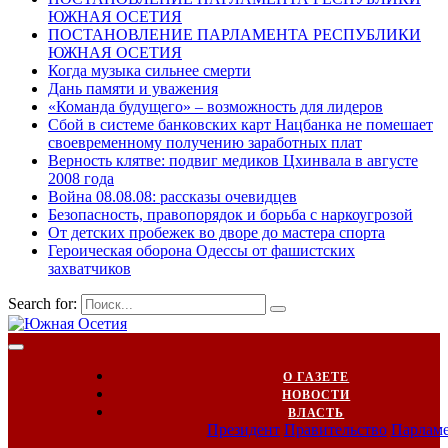
ЮЖНАЯ ОСЕТИЯ
ПОСТАНОВЛЕНИЕ ПАРЛАМЕНТА РЕСПУБЛИКИ
ЮЖНАЯ ОСЕТИЯ
Когда музыка сильнее смерти
Дань памяти и уважения
«Команда будущего» – возможность для лидеров
Сбой в системе банковских карт Нацбанка не помешает
своевременному получению заработных плат
Верность клятве: подвиг медиков Цхинвала в августе
2008 года
Война 08.08.08: рассказы очевидцев
Безопасность, правопорядок и борьба с наркоугрозой
От детских пробежек во дворе до мастера спорта
Героическая оборона Одессы от фашистских
захватчиков
Search for:
О ГАЗЕТЕ
НОВОСТИ
ВЛАСТЬ
Президент
Правительство
Парлам