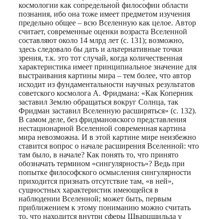
космологии как сопредельной философии области
познания, ибо она тоже имеет предметом изучения
предельно общее – всю Вселенную как целое. Автор
считает, современные оценки возраста Вселенной
составляют около 14 млрд лет (с. 131); возможно,
здесь следовало бы дать и альтернативные точки
зрения, т.к. это тот случай, когда количественная
характеристика имеет принципиальное значение для
выстраивания картины мира – тем более, что автор
исходит из фундаментальности научных результатов
советского космолога А. Фридмана: «Как Коперник
заставил Землю обращаться вокруг Солнца, так
Фридман заставил Вселенную расширяться» (с. 132).
В самом деле, без фридмановского представления
нестационарной Вселенной современная картина
мира невозможна. И в этой картине мире неизбежно
ставится вопрос о начале расширения Вселенной: что
там было, в начале? Как понять то, что принято
обозначать термином «сингулярность»? Ведь при
попытке философского осмысления сингулярности
приходится признать отсутствие там, «в ней»,
сущностных характеристик имеющейся в
наблюдении Вселенной; может быть, первым
приближением к этому пониманию можно считать
то, что находится внутри сферы Шварцшильда у