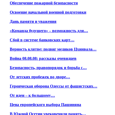
Обеспечение пожарной безопасности
Освоение начальной военной подготовки
Дань памяти и уважения
«Команда будущего» – возможность для…
Сбой в системе банковских карт…
Верность клятве: подвиг медиков Цхинвала…
Война 08.08.08: рассказы очевидцев
Безопасность, правопорядок и борьба с…
От детских пробежек во дворе…
Героическая оборона Одессы от фашистских…
От идеи – к большому…
Цена европейского выбора Пашиняна
В Южной Осетии увековечили память…