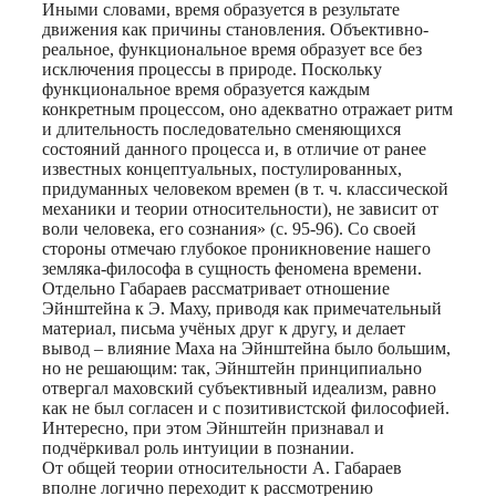
Иными словами, время образуется в результате
движения как причины становления. Объективно-
реальное, функциональное время образует все без
исключения процессы в природе. Поскольку
функциональное время образуется каждым
конкретным процессом, оно адекватно отражает ритм
и длительность последовательно сменяющихся
состояний данного процесса и, в отличие от ранее
известных концептуальных, постулированных,
придуманных человеком времен (в т. ч. классической
механики и теории относительности), не зависит от
воли человека, его сознания» (с. 95-96). Со своей
стороны отмечаю глубокое проникновение нашего
земляка-философа в сущность феномена времени.
Отдельно Габараев рассматривает отношение
Эйнштейна к Э. Маху, приводя как примечательный
материал, письма учёных друг к другу, и делает
вывод – влияние Маха на Эйнштейна было большим,
но не решающим: так, Эйнштейн принципиально
отвергал маховский субъективный идеализм, равно
как не был согласен и с позитивистской философией.
Интересно, при этом Эйнштейн признавал и
подчёркивал роль интуиции в познании.
От общей теории относительности А. Габараев
вполне логично переходит к рассмотрению