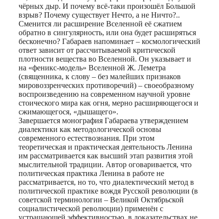
чёрных дыр. И почему всё-таки произошёл Большой
взрыв? Почему существует Нечто, а не Ничто?..
Сменится ли расширение Вселенной её сжатием
обратно в сингулярность, или она будет расширяться
бесконечно? Габараев напоминает – космологический
ответ зависит от рассчитываемой критической
плотности вещества во Вселенной. Он указывает и
на «феникс-модель» Вселенной Ж. Леметра
(священника, к слову – без малейших признаков
мировоззренческих противоречий) – своеобразному
воспроизведению на современном научной уровне
стоического мира как огня, мерно расширяющегося и
сжимающегося, «дышащего».
Завершается монография Габараева утверждением
диалектики как методологической основы
современного естествознания. При этом
теоретическая и практическая деятельность Ленина
им рассматривается как высший этап развития этой
мыслительной традиции. Автор оговаривается, что
политическая практика Ленина в работе не
рассматривается, но то, что диалектический метод в
политической практике вождя Русской революции (в
советской терминологии – Великой Октябрьской
социалистической революции) применён с
устрашающей эффективностью, в доказательствах не