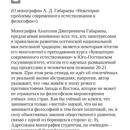
Print
(О монографии А. Д. Габараева «Некоторые
проблемы современного естествознания и
философии»)
Монография Анатолия Дмитриевича Габараева,
предлагаемая вниманию всех тех, кто заинтересован
в правильном развитии осетинской национальной
мыслительной традиции, является некоторым итогом
его многолетнего преподавания курса «Концепции
современного естествознания» в Юго-Осетинском
госуниверситете, итогом его научных размышлений
над процессами в человеческом познании 20-21
веков. При этом речь отнюдь не идёт об отвлечённых
от реальной жизни абстракциях; напротив, автор
указывает, что «мы живём в эпоху резкого
противостояния Запада и Востока, которое не может
не отражаться на философском мировоззрении
учёных этих стран. Как бы учёный не клялся, что
занимается только «чистой» наукой, что он не
занимается философией и тем более политикой, он, в
силу объективных законов общественного развития,
связан с одной из борющихся сторон» (с. 9).
Адресована монография студентам, но очевидно –