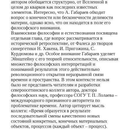
автором обобщается структурно, от Вселенной в
целом до кварков как последних известных
элементов. Интересно, что А. Габараев обходит
вопрос о конечности или бесконечности делимости
материи, однако ясно, что он находится в поле его
философского внимания.
Взаимосвязи философии и естествознания посвящена
отдельная глава, где вопрос рассматривается в
исторической ретроспективе, от Фалеса до творцов
синергетики Н. Хакена, И. Пригожина, С.
Курдюмова и др. Особое внимание Габараев уделяет
Эйнштейну с его теорией относительности, описывая
множество философских интерпретаций и
пониманий результатов этого действительно
революционного открытия неразрывной связи
времени и пространства. В этом контексте нельзя
было не представить читателям и разработки
североосетинского коллеги автора, доктора
философских наук, профессора СОГУ Т. П. Лолаева –
международного признанного авторитета по
проблематике времени. Автор цитирует мысль
коллеги: «Время образуется в результате
последовательной смены качественно новых
состояний конкретных, конечных материальных
объектов, процессов (каждый объект – процесс).