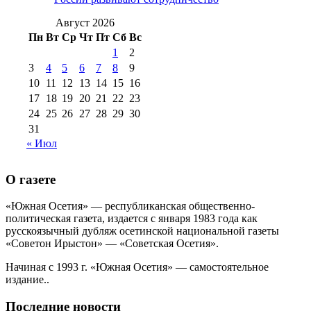
№99 4 августа
2017 г
(9)
№99 4 августа 2015 г
(6)
2016 г
(12)
№99 16
Август 2026
№99 8 июля 2014 г
(9)
Пн
Вт
Ср
Чт
Пт
Сб
Вс
№99+100 10
августа 2012 г
(11)
1
2
августа 2013 г
(12)
3
4
5
6
7
8
9
10
11
12
13
14
15
16
17
18
19
20
21
22
23
24
25
26
27
28
29
30
31
« Июл
О газете
«Южная Осетия» — республиканская общественно-
политическая газета, издается с января 1983 года как
русскоязычный дубляж осетинской национальной газеты
«Советон Ирыстон» — «Советская Осетия».
Начиная с 1993 г. «Южная Осетия» — самостоятельное
издание..
Последние новости