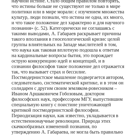
научной истине. Стало общим правилом повторять,
что истины больше не существуют не только в мире
политики или в мире морали: с изучением множества
культур, люди познали, что истина не одна, их много,
и что такое положение дел характерно и для научного
познания» (с. 52). Категорически не соглашаясь с
такими выводами, А. Габараев раскрывает причины
такого вползания в гносеологический кризис целой
группы влиятельных на Западе мыслителей в том,
что наука как таковая вплотную подошла к ответам
на кардинальные вопросы бытия, это порождает
острую конкуренцию идей и концепций, и в
сознании философов такое положение дел отражается
так, что вызывает страх и бессилие.
Постмодернистское мышление подвергается автором,
следовательно, систематической критике, и в этом он
солидарен с другим своим земляком-ровесником –
Иваном Аршаковичем Гобозовым, доктором
философских наук, профессором МГУ, выпустившим
специальную книгу с поистине уничтожающей
критикой постмодернистской философии.
Периодизация науки, как известно, укладывается в
естественнонаучные революции. Природа этих
скачкообразных изменений познания, по
утверждению А. Габараева, не могла быть правильно