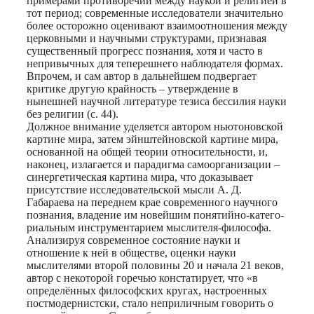
примерами противоречий между наукой и религией в
тот период; современные исследователи значительно
более осторожно оценивают взаимоотношения между
церковными и научными структурами, признавая
существенный прогресс познания, хотя и часто в
непривычных для теперешнего наблюдателя формах.
Впрочем, и сам автор в дальнейшем подвергает
критике другую крайность – утверждение в
нынешней научной литературе тезиса бессилия науки
без религии (с. 44).
Должное внимание уделяется автором ньютоновской
картине мира, затем эйнштейновской картине мира,
основанной на общей теории относительности, и,
наконец, излагается и парадигма самоорганизации –
синергетическая картина мира, что доказывает
присутствие исследовательской мысли А. Д.
Габараева на переднем крае современного научного
познания, владение им новейшим понятийно-катего-
риальным инструментарием мыслителя-философа.
Анализируя современное состояние науки и
отношение к ней в обществе, оценки науки
мыслителями второй половины 20 и начала 21 веков,
автор с некоторой горечью констатирует, что «в
определённых философских кругах, настроенных
постмодернистски, стало неприличным говорить о