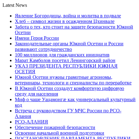
Latest News
Явление Богородицы, война и молитва в подвале
Хлеб – символ жизни в осажденном Цхинвале
Забота о тех, кто стоит на защите безопасности Южной
Осетии
Имени Героя России
Законодательные органы Южной Осетии и России
развивают сотрудничество
100 миллионов для гражданских инициатив
Марат Камболов посетил Ленингорский район
УКАЗ ПРЕЗИДЕНТА РЕСПУБЛИКИ ЮЖНАЯ
ОСЕТИЯ
Южной Осетии нужны грамотные агрономы,
ветеринары, технологи и специалисты по переработке
В Южной Осетии создадут комфортную цифровую
среду для населения
Миф о чаше Уацамонгæ как универсальный культурный
код
Встреча с руководством ГУ МЧС России по РСО-
Алания
РСО-АЛАНИЯ
Обеспечение пожарной безопасности
Освоение начальной военной подготовки
ПОСТАНОВЛЕНИЕ ПАРЛАМЕНТА РЕСПУБЛИКИ