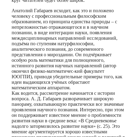
круг читателей будет более широк.
Анатолий Габараев исходит, как это и положено
человеку с профессиональным философским
образованием, из принципа единства природы – с
непреложностью отражающегося и в научном
познании, в виде интеграции науки, появления
междисциплинарных направлений исследований,
подъёма по ступеням натурфилософии,
аналитического познания, до современного
представления о мироздании. Он подчёркивает
особую роль математики для полноценного,
истинного развития научных направлений (автор
окончил физико-математичес-кий факультет
ЮОГПИ), приводя убедительные примеры того, как
идеи выдающихся учёных обрастают
математическим аппаратом.
Как водится, рассмотрение начинается с истории
вопроса. А. Д. Габараев разворачивает широкую
панораму, охватывающую практически все значимые
проявления научного познания. Интересно, при этом
он поддерживает известное мнение о проблемности
развития науки в средние века: «В Средневековье
надолго затормозилось развитие науки» (с. 25). Это
мнение аргументируется хорошо известными