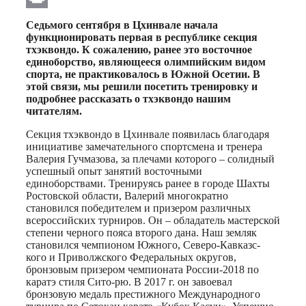
Print
Седьмого сентября в Цхинвале начала
функционировать первая в республике секция
тхэквондо. К сожалению, ранее это восточное
единоборство, являющееся олимпийским видом
спорта, не практиковалось в Южной Осетии. В
этой связи, мы решили посетить тренировку и
подробнее рассказать о тхэквондо нашим
читателям.
Секция тхэквондо в Цхинвале появилась благодаря
инициативе замечательного спортсмена и тренера
Валерия Гучмазова, за плечами которого – солидный
успешный опыт занятий восточными
единоборствами. Тренируясь ранее в городе Шахты
Ростовской области, Валерий многократно
становился победителем и призером различных
всероссийских турниров. Он – обладатель мастерской
степени черного пояса второго дана. Наш земляк
становился чемпионом Южного, Северо-Кавказс-
кого и Приволжского Федеральных округов,
бронзовым призером чемпионата России-2018 по
каратэ стиля Сито-рю. В 2017 г. он завоевал
бронзовую медаль престижного Международного