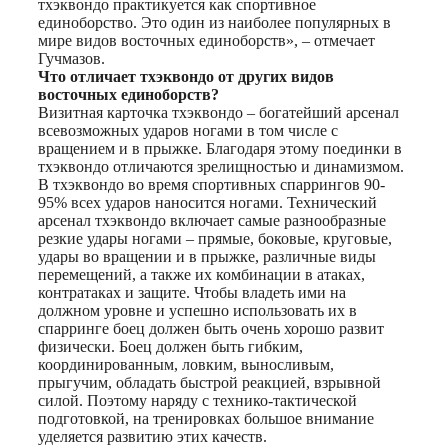
тхэквондо практикуется как спортивное
единоборство. Это один из наиболее популярных в
мире видов восточных единоборств», – отмечает
Гучмазов.
Что отличает тхэквондо
от других видов
восточных единоборств?
Визитная карточка тхэквондо – богатейший арсенал
всевозможных ударов ногами в том числе с
вращением и в прыжке. Благодаря этому поединки в
тхэквондо отличаются зрелищностью и динамизмом.
В тхэквондо во время спортивных спаррингов 90-
95% всех ударов наносится ногами. Технический
арсенал тхэквондо включает самые разнообразные
резкие удары ногами – прямые, боковые, круговые,
удары во вращении и в прыжке, различные виды
перемещений, а также их комбинации в атаках,
контратаках и защите. Чтобы владеть ими на
должном уровне и успешно использовать их в
спарринге боец должен быть очень хорошо развит
физически. Боец должен быть гибким,
координированным, ловким, выносливым,
прыгучим, обладать быстрой реакцией, взрывной
силой. Поэтому наряду с технико-тактической
подготовкой, на тренировках большое внимание
уделяется развитию этих качеств.