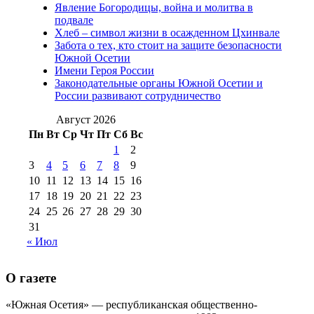
Явление Богородицы, война и молитва в
(15)
подвале
№98 1 августа 2015 г
(10)
№98 2
Хлеб – символ жизни в осажденном Цхинвале
августа 2016 г
(10)
№98 5 июля 2014 г
(10)
Забота о тех, кто стоит на защите безопасности
№98 14
Южной Осетии
№98 8 августа 2013 г
(9)
Имени Героя России
августа 2012 г
(14)
Законодательные органы Южной Осетии и
№98+99 11 июля
России развивают сотрудничество
№99 4 августа
2017 г
(9)
№99 4 августа 2015 г
(6)
2016 г
(12)
№99 16
Август 2026
№99 8 июля 2014 г
(9)
Пн
Вт
Ср
Чт
Пт
Сб
Вс
№99+100 10
августа 2012 г
(11)
1
2
августа 2013 г
(12)
3
4
5
6
7
8
9
10
11
12
13
14
15
16
17
18
19
20
21
22
23
24
25
26
27
28
29
30
31
« Июл
О газете
«Южная Осетия» — республиканская общественно-