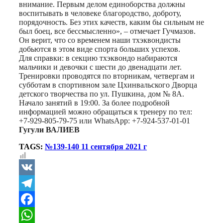
внимание. Первым делом единоборства должны
воспитывать в человеке благородство, доброту,
порядочность. Без этих качеств, каким бы сильным не
был боец, все бессмысленно», – отмечает Гучмазов.
Он верит, что со временем наши тхэквондисты
добьются в этом виде спорта больших успехов.
Для справки: в секцию тхэквондо набираются
мальчики и девочки с шести до двенадцати лет.
Тренировки проводятся по вторникам, четвергам и
субботам в спортивном зале Цхинвальского Дворца
детского творчества по ул. Пушкина, дом № 8А.
Начало занятий в 19:00. За более подробной
информацией можно обращаться к тренеру по тел:
+7-929-805-79-75 или WhatsApp: +7-924-537-01-01
Гугули ВАЛИЕВ
TAGS:
№139-140 11 сентября 2021 г
VK
Telegram
Facebook