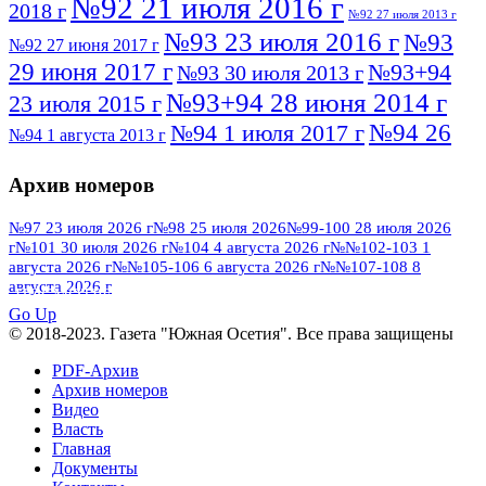
№92 21 июля 2016 г
2018 г
№92 27 июля 2013 г
№93 23 июля 2016 г
№93
№92 27 июня 2017 г
29 июня 2017 г
№93+94
№93 30 июля 2013 г
№93+94 28 июня 2014 г
23 июля 2015 г
№94 26
№94 1 июля 2017 г
№94 1 августа 2013 г
июля 2016 г
№95 4 июля 2017 г
№95 1 июля 2014 г
Архив номеров
№95 7 августа 2012 г
№95 25 июля 2015 г
№95 28 июля 2016 г
№95+96 3 августа
№97 23 июля 2026 г
№98 25 июля 2026
№99-100 28 июля 2026
г
№101 30 июля 2026 г
№104 4 августа 2026 г
№№102-103 1
№96 9 августа
2013 г
№96 6 июля 2017 г
августа 2026 г
№№105-106 6 августа 2026 г
№№107-108 8
2012 г
№96+97 3 июля 2014 г
августа 2026 г
№96 28 июля 2015 г
ПОСМОТРЕТЬ ВСЕ
№96+97 30 июля 2016 г
№97
Go Up
№97 6 августа 2013 г
© 2018-2023. Газета "Южная Осетия". Все права защищены
№97 11 августа 2012 г
8 июля 2017 г
PDF-Архив
№97 30 июля 2015 г
№98 1 августа 2015 г
Архив номеров
Видео
№98 2 августа 2016 г
№98 5 июля 2014 г
№98 8
Власть
№98 14 августа 2012 г
августа 2013 г
Главная
Документы
№99 4
№98+99 11 июля 2017 г
№99 4 августа 2015 г