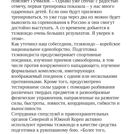
поясняет Гучмазов. – Однако уже сейчас с радостью
отмечу, первая тренировка показала – у нас много
одаренных детей. Если они будут прилежно
тренироваться, то уже года через два их можно будет
вывозить на соревнования в Россию и они смогут
достойно выступать. А со временем добьются в
тхэквондо очень больших результатов. Я уверен в
этом».
Как уточнил наш собеседник, тхэквондо – корейское
национальное единоборство. Подготовка
тхэквондиста предусматривает спортивные
поединки, изучение приемов самообороны, в том
числе против вооруженного нападающего, изучение
формальных комплексов, имитирующих
воображаемый поединок с одним или несколькими
противниками. Кроме того, предусмотрено
тестирование силы ударов с помощью разбивания
различных твердых предметов и разнообразные
физические упражнения, направленные на развитие
силы, быстроты, ловкости, координации, гибкости и
выносливости.
Сотрудники спецслужб и правоохранительных
органов Северной и Южной Кореи активно
используют приемы тхэквондо в качестве средства
подготовки к рукопашному бою. «Более того,