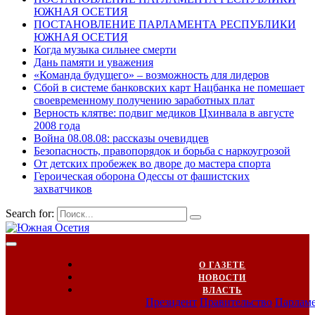
ЮЖНАЯ ОСЕТИЯ
ПОСТАНОВЛЕНИЕ ПАРЛАМЕНТА РЕСПУБЛИКИ
ЮЖНАЯ ОСЕТИЯ
Когда музыка сильнее смерти
Дань памяти и уважения
«Команда будущего» – возможность для лидеров
Сбой в системе банковских карт Нацбанка не помешает
своевременному получению заработных плат
Верность клятве: подвиг медиков Цхинвала в августе
2008 года
Война 08.08.08: рассказы очевидцев
Безопасность, правопорядок и борьба с наркоугрозой
От детских пробежек во дворе до мастера спорта
Героическая оборона Одессы от фашистских
захватчиков
Search for:
О ГАЗЕТЕ
НОВОСТИ
ВЛАСТЬ
Президент
Правительство
Парлам