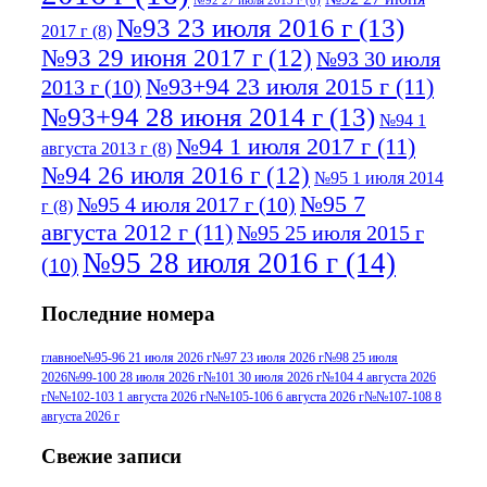
№92 27 июля 2013 г
(6)
№93 23 июля 2016 г
(13)
2017 г
(8)
№93 29 июня 2017 г
(12)
№93 30 июля
№93+94 23 июля 2015 г
(11)
2013 г
(10)
№93+94 28 июня 2014 г
(13)
№94 1
№94 1 июля 2017 г
(11)
августа 2013 г
(8)
№94 26 июля 2016 г
(12)
№95 1 июля 2014
№95 7
№95 4 июля 2017 г
(10)
г
(8)
августа 2012 г
(11)
№95 25 июля 2015 г
№95 28 июля 2016 г
(14)
(10)
№95+96 3 августа 2013 г
(11)
№96 6
Последние номера
№96 9 августа 2012
июля 2017 г
(11)
г
(13)
№96+97 3
№96 28 июля 2015 г
(9)
главное
№95-96 21 июля 2026 г
№97 23 июля 2026 г
№98 25 июля
2026
№99-100 28 июля 2026 г
№101 30 июля 2026 г
№104 4 августа 2026
№96+97 30 июля
июля 2014 г
(10)
г
№№102-103 1 августа 2026 г
№№105-106 6 августа 2026 г
№№107-108 8
2016 г
(13)
№97 8
августа 2026 г
№97 6 августа 2013 г
(6)
№97 11 августа
июля 2017 г
(13)
Свежие записи
2012 г
(15)
№97 30 июля 2015 г