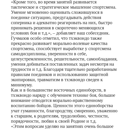
«Кроме того, во время занятий развивается
тактическое и стратегическое мышление спортсмена.
Умение мгновенно оценивать сложившуюся в
поединке ситуацию, предугадывать действия
соперника и адекватно реагировать на них, быстро
принимать решения в скоротечно меняющихся
условиях боя и т.д.», – добавляет наш собеседник.
Гучмазов особо отметил, что тхэквондо также
прекрасно развивает морально-волевые качества
спортсмена, способствует выработке у спортсмена
самодисциплины, уверенности в себе,
целеустремленности, решительности, самообладания,
умения добиваться поставленных задач несмотря на
трудности и т.д. Благодаря тщательно разработанным
правилам поединков и использованию защитной
экипировки, травматизм в тхэквондо сведен к
минимуму.
Как и в большинстве восточных единоборств, в
тхэквондо наряду с обучением технике боя, большое
внимание отводится морально-нравственному
воспитанию бойцов. Ценности этого единоборства
учат гуманности, благородству, смирению, уважению
к старшим, к родителям, трудолюбию, честности,
порядочности, любви к своей Родине и т.д.
«Этим вопросам уделяю на занятиях очень большое