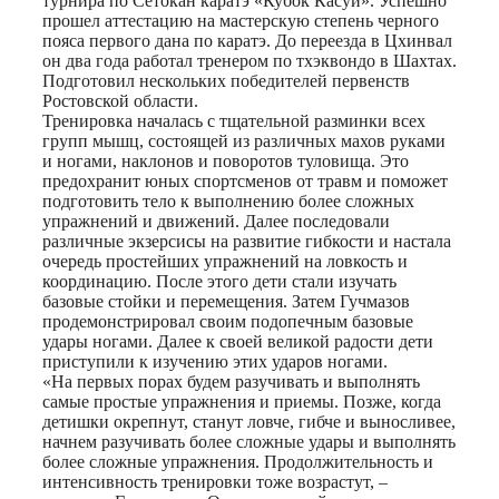
турнира по Сетокан каратэ «Кубок Касуи». Успешно
прошел аттестацию на мастерскую степень черного
пояса первого дана по каратэ. До переезда в Цхинвал
он два года работал тренером по тхэквондо в Шахтах.
Подготовил нескольких победителей первенств
Ростовской области.
Тренировка началась с тщательной разминки всех
групп мышц, состоящей из различных махов руками
и ногами, наклонов и поворотов туловища. Это
предохранит юных спортсменов от травм и поможет
подготовить тело к выполнению более сложных
упражнений и движений. Далее последовали
различные экзерсисы на развитие гибкости и настала
очередь простейших упражнений на ловкость и
координацию. После этого дети стали изучать
базовые стойки и перемещения. Затем Гучмазов
продемонстрировал своим подопечным базовые
удары ногами. Далее к своей великой радости дети
приступили к изучению этих ударов ногами.
«На первых порах будем разучивать и выполнять
самые простые упражнения и приемы. Позже, когда
детишки окрепнут, станут ловче, гибче и выносливее,
начнем разучивать более сложные удары и выполнять
более сложные упражнения. Продолжительность и
интенсивность тренировки тоже возрастут, –