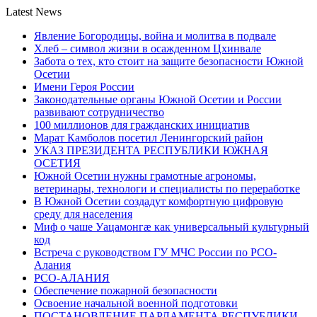
Latest News
Явление Богородицы, война и молитва в подвале
Хлеб – символ жизни в осажденном Цхинвале
Забота о тех, кто стоит на защите безопасности Южной
Осетии
Имени Героя России
Законодательные органы Южной Осетии и России
развивают сотрудничество
100 миллионов для гражданских инициатив
Марат Камболов посетил Ленингорский район
УКАЗ ПРЕЗИДЕНТА РЕСПУБЛИКИ ЮЖНАЯ
ОСЕТИЯ
Южной Осетии нужны грамотные агрономы,
ветеринары, технологи и специалисты по переработке
В Южной Осетии создадут комфортную цифровую
среду для населения
Миф о чаше Уацамонгæ как универсальный культурный
код
Встреча с руководством ГУ МЧС России по РСО-
Алания
РСО-АЛАНИЯ
Обеспечение пожарной безопасности
Освоение начальной военной подготовки
ПОСТАНОВЛЕНИЕ ПАРЛАМЕНТА РЕСПУБЛИКИ