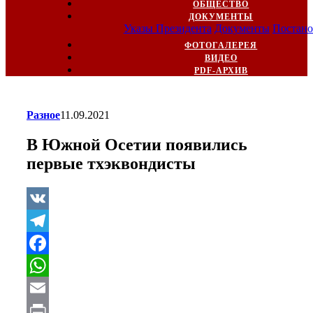
ОБЩЕСТВО
ДОКУМЕНТЫ
Указы Президента
Документы
Постано
ФОТОГАЛЕРЕЯ
ВИДЕО
PDF-АРХИВ
Разное
11.09.2021
В Южной Осетии появились
первые тхэквондисты
VK
Telegram
Facebook
WhatsApp
Email