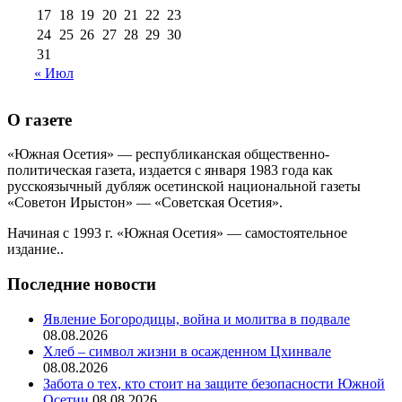
17
18
19
20
21
22
23
24
25
26
27
28
29
30
31
« Июл
О газете
«Южная Осетия» — республиканская общественно-
политическая газета, издается с января 1983 года как
русскоязычный дубляж осетинской национальной газеты
«Советон Ирыстон» — «Советская Осетия».
Начиная с 1993 г. «Южная Осетия» — самостоятельное
издание..
Последние новости
Явление Богородицы, война и молитва в подвале
08.08.2026
Хлеб – символ жизни в осажденном Цхинвале
08.08.2026
Забота о тех, кто стоит на защите безопасности Южной
Осетии
08.08.2026