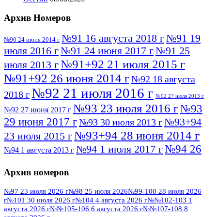
Архив Номеров
№91 16 августа 2018 г
№91 19
№90 24 июня 2014 г
июля 2016 г
№91 24 июня 2017 г
№91 25
№91+92 21 июля 2015 г
июля 2013 г
№91+92 26 июня 2014 г
№92 18 августа
№92 21 июля 2016 г
2018 г
№92 27 июля 2013 г
№93 23 июля 2016 г
№93
№92 27 июня 2017 г
29 июня 2017 г
№93+94
№93 30 июля 2013 г
№93+94 28 июня 2014 г
23 июля 2015 г
№94 26
№94 1 июля 2017 г
№94 1 августа 2013 г
июля 2016 г
№95 4 июля 2017 г
№95 1 июля 2014 г
Архив номеров
№95 7 августа 2012 г
№95 25 июля 2015 г
№95 28 июля 2016 г
№95+96 3 августа
№97 23 июля 2026 г
№98 25 июля 2026
№99-100 28 июля 2026
г
№101 30 июля 2026 г
№104 4 августа 2026 г
№№102-103 1
№96 9 августа
2013 г
№96 6 июля 2017 г
августа 2026 г
№№105-106 6 августа 2026 г
№№107-108 8