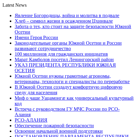
Latest News
Явление Богородицы, война и молитва в подвале
Хлеб – символ жизни в осажденном Цхинвале
Забота о тех, кто стоит на защите безопасности Южной
Осетии
Имени Героя России
Законодательные органы Южной Осетии и России
развивают сотрудничество
100 миллионов для гражданских инициатив
Марат Камболов посетил Ленингорский район
УКАЗ ПРЕЗИДЕНТА РЕСПУБЛИКИ ЮЖНАЯ
ОСЕТИЯ
Южной Осетии нужны грамотные агрономы,
ветеринары, технологи и специалисты по переработке
В Южной Осетии создадут комфортную цифровую
среду для населения
Миф о чаше Уацамонгæ как универсальный культурный
код
Встреча с руководством ГУ МЧС России по РСО-
Алания
РСО-АЛАНИЯ
Обеспечение пожарной безопасности
Освоение начальной военной подготовки
ПОСТАНОВЛЕНИЕ ПАРЛАМЕНТА РЕСПУБЛИКИ