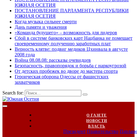
ЮЖНАЯ ОСЕТИЯ
ПОСТАНОВЛЕНИЕ ПАРЛАМЕНТА РЕСПУБЛИКИ
ЮЖНАЯ ОСЕТИЯ
Когда музыка сильнее смерти
Дань памяти и уважения
«Команда будущего» – возможность для лидеров
Сбой в системе банковских карт Нацбанка не помешает
своевременному получению заработных плат
Верность клятве: подвиг медиков Цхинвала в августе
2008 года
Война 08.08.08: рассказы очевидцев
Безопасность, правопорядок и борьба с наркоугрозой
От детских пробежек во дворе до мастера спорта
Героическая оборона Одессы от фашистских
захватчиков
Search for:
О ГАЗЕТЕ
НОВОСТИ
ВЛАСТЬ
Президент
Правительство
Парлам