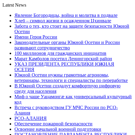
Latest News
Явление Богородицы, война и молитва в подвале
Хлеб – символ жизни в осажденном Цхинвале
Забота о тех, кто стоит на защите безопасности Южной
Осетии
Имени Героя России
Законодательные органы Южной Осетии и России
развивают сотрудничество
100 миллионов для гражданских инициатив
Марат Камболов посетил Ленингорский район
УКАЗ ПРЕЗИДЕНТА РЕСПУБЛИКИ ЮЖНАЯ
ОСЕТИЯ
Южной Осетии нужны грамотные агрономы,
ветеринары, технологи и специалисты по переработке
В Южной Осетии создадут комфортную цифровую
среду для населения
Миф о чаше Уацамонгæ как универсальный культурный
код
Встреча с руководством ГУ МЧС России по РСО-
Алания
РСО-АЛАНИЯ
Обеспечение пожарной безопасности
Освоение начальной военной подготовки
ПОСТАНОВЛЕНИЕ ПАРЛАМЕНТА РЕСПУБЛИКИ