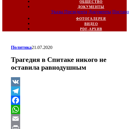
ОБЩЕСТВО
ДОКУМЕНТЫ
Указы Президента
Документы
Постано
ФОТОГАЛЕРЕЯ
ВИДЕО
PDF-АРХИВ
Политика
21.07.2020
Трагедия в Спитаке никого не
оставила равнодушным
VK
Telegram
Facebook
WhatsApp
Email