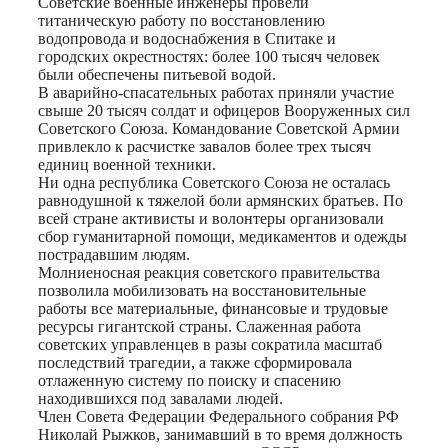
Советские военные инженеры провели
титаническую работу по восстановлению
водопровода и водоснабжения в Спитаке и
городских окрестностях: более 100 тысяч человек
были обеспечены питьевой водой.
В аварийно-спасательных работах приняли участие
свыше 20 тысяч солдат и офицеров Вооруженных сил
Советского Союза. Командование Советской Армии
привлекло к расчистке завалов более трех тысяч
единиц военной техники.
Ни одна республика Советского Союза не осталась
равнодушной к тяжелой боли армянских братьев. По
всей стране активисты и волонтеры организовали
сбор гуманитарной помощи, медикаментов и одежды
пострадавшим людям.
Молниеносная реакция советского правительства
позволила мобилизовать на восстановительные
работы все материальные, финансовые и трудовые
ресурсы гигантской страны. Слаженная работа
советских управленцев в разы сократила масштаб
последствий трагедии, а также сформировала
отлаженную систему по поиску и спасению
находившихся под завалами людей.
Член Совета Федерации Федерального собрания РФ
Николай Рыжков, занимавший в то время должность