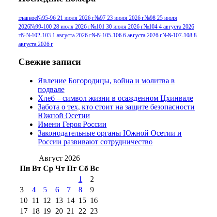
№96 9 августа 2012
июля 2017 г
(11)
г
(13)
№96+97 3
№96 28 июля 2015 г
(9)
главное
№95-96 21 июля 2026 г
№97 23 июля 2026 г
№98 25 июля
2026
№99-100 28 июля 2026 г
№101 30 июля 2026 г
№104 4 августа 2026
№96+97 30 июля
июля 2014 г
(10)
г
№№102-103 1 августа 2026 г
№№105-106 6 августа 2026 г
№№107-108 8
2016 г
(13)
№97 8
августа 2026 г
№97 6 августа 2013 г
(6)
№97 11 августа
июля 2017 г
(13)
Свежие записи
2012 г
(15)
№97 30 июля 2015 г
Явление Богородицы, война и молитва в
(15)
подвале
№98 1 августа 2015 г
(10)
№98 2
Хлеб – символ жизни в осажденном Цхинвале
августа 2016 г
(10)
№98 5 июля 2014 г
(10)
Забота о тех, кто стоит на защите безопасности
№98 14
Южной Осетии
№98 8 августа 2013 г
(9)
Имени Героя России
августа 2012 г
(14)
Законодательные органы Южной Осетии и
№98+99 11 июля
России развивают сотрудничество
№99 4 августа
2017 г
(9)
№99 4 августа 2015 г
(6)
2016 г
(12)
№99 16
Август 2026
№99 8 июля 2014 г
(9)
Пн
Вт
Ср
Чт
Пт
Сб
Вс
№99+100 10
августа 2012 г
(11)
1
2
августа 2013 г
(12)
3
4
5
6
7
8
9
10
11
12
13
14
15
16
17
18
19
20
21
22
23