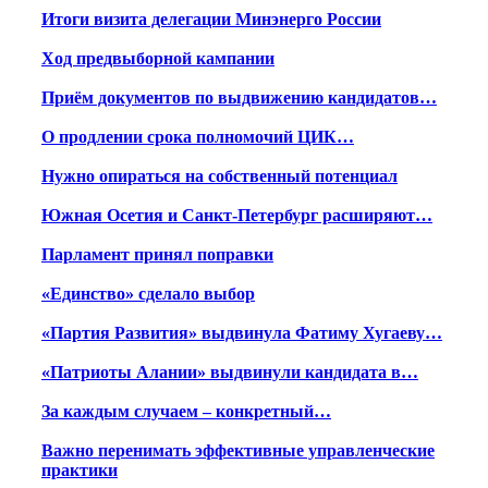
Итоги визита делегации Минэнерго России
Ход предвыборной кампании
Приём документов по выдвижению кандидатов…
О продлении срока полномочий ЦИК…
Нужно опираться на собственный потенциал
Южная Осетия и Санкт-Петербург расширяют…
Парламент принял поправки
«Единство» сделало выбор
«Партия Развития» выдвинула Фатиму Хугаеву…
«Патриоты Алании» выдвинули кандидата в…
За каждым случаем – конкретный…
Важно перенимать эффективные управленческие
практики