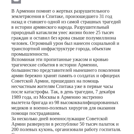
Print
В Армении помнят о жертвах разрушительного
землетрясения в Спитаке, произошедшего 31 год
назад и ставшего одной из самой страшных трагедий
в истории армянского народа. Разрушительный
природный катаклизм унес жизни более 25 тысяч
граждан и оставил без крова свыше полумиллиона
человек. Огромный урон был нанесен социальной и
транспортной инфраструктуре города, объектам
промышленности.
Вспоминая эти пропитанные ужасом и кровью
трагические события в истории Армении,
большинство представителей нынешнего поколения
армян бережно хранят память о солдатах и офицерах
Советской Армии, пришедших на помощь
несчастным жителям Спитака уже в первые часы
после катастрофы. Так, в день трагедии, 7 декабря
1989 года, из Москвы в Армению экстренно
вылетела бригада из 98 высококвалифицированных
медиков и военно-полевых хирургов для оказания
помощи пострадавшим.
За несколько дней военнослужащие Советской
Армии развернули в республике 50 тысяч палаток и
200 полевых кухонь, организовали работу госпиталя.