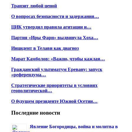
Транзит любой ценой
О вопросах безопасности и задержания…
ЦИК утвердил правила агитации и…
Партия «Иры Фарн» выдвинула Хоха…
Инцидент в Телави как диагноз
Марат Камболов: «Важно, чтобы каждая…
Гражданский ультиматум Еревану: запуск
«референдума…
Стратегические приоритеты в условиях
геополитической…
О будущем президенте Южной Осетии…
Последние новости
Явление Богородицы, война и молитва в