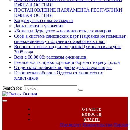
ЮЖНАЯ ОСЕТИЯ
ПОСТАНОВЛЕНИЕ ПАРЛАМЕНТА РЕСПУБЛИКИ
ЮЖНАЯ ОСЕТИЯ
Когда музыка сильнее смерти
Дань памяти и уважения
«Команда будущего» – возможность для лидеров
Сбой в системе банковских карт Нацбанка не помешает
своевременному получению заработных плат
Верность клятве: подвиг медиков Цхинвала в августе
2008 года
Война 08.08.08: рассказы очевидцев
Безопасность, правопорядок и борьба с наркоугрозой
От детских пробежек во дворе до мастера спорта
Героическая оборона Одессы от фашистских
захватчиков
Search for:
О ГАЗЕТЕ
НОВОСТИ
ВЛАСТЬ
Президент
Правительство
Парлам