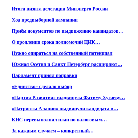
Итоги визита делегации Минэнерго России
Ход предвыборной кампании
Приём документов по выдвижению кандидатов…
О продлении срока полномочий ЦИК…
Нужно опираться на собственный потенциал
Южная Осетия и Санкт-Петербург расширяют…
Парламент принял поправки
«Единство» сделало выбор
«Партия Развития» выдвинула Фатиму Хугаеву…
«Патриоты Алании» выдвинули кандидата в…
КНС перевыполнил план по налоговым…
За каждым случаем – конкретный…