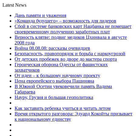
Latest News
Дань памяти и уважения
«Команда будущего» – возможность для лидеров
Сбой в системе банковских карт Нацбанка не помешает
своевременному получению заработных плат
Верность клятве: подвиг медиков Цхинвала в августе
2008 года
Война 08.08.08: рассказы очевидцев
Безопасность, правопорядок и борьба с наркоугрозой
От детских пробежек во дворе до мастера спорта
Героическая оборона Одессы от фашистских
захватчиков
От идеи – к большому научному проекту
Цена европейского выбора Пашиняна
В Южной Осетии увековечили память Вадима
Габараева
Науру, Грузия и большая геополитика
Как заставить ребенка учиться и читать летом
Время открытого разговора: Эдуард Кокойты призывает
к национальному единству