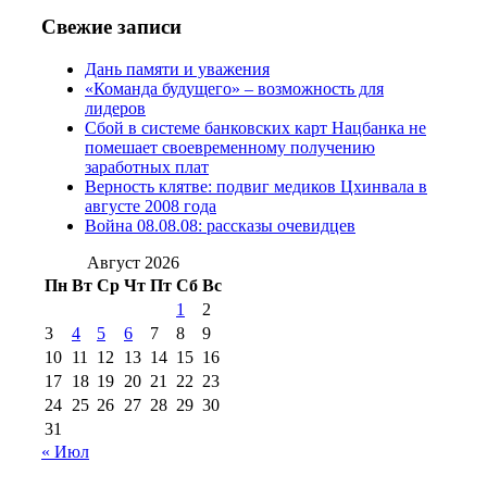
2016 г
(13)
№97 8
№97 6 августа 2013 г
(6)
Свежие записи
№97 11 августа
июля 2017 г
(13)
Дань памяти и уважения
2012 г
(15)
№97 30 июля 2015 г
«Команда будущего» – возможность для
(15)
лидеров
№98 1 августа 2015 г
(10)
№98 2
Сбой в системе банковских карт Нацбанка не
августа 2016 г
(10)
№98 5 июля 2014 г
(10)
помешает своевременному получению
№98 14
заработных плат
№98 8 августа 2013 г
(9)
Верность клятве: подвиг медиков Цхинвала в
августа 2012 г
(14)
августе 2008 года
№98+99 11 июля
Война 08.08.08: рассказы очевидцев
№99 4 августа
2017 г
(9)
№99 4 августа 2015 г
(6)
2016 г
(12)
№99 16
Август 2026
№99 8 июля 2014 г
(9)
Пн
Вт
Ср
Чт
Пт
Сб
Вс
№99+100 10
августа 2012 г
(11)
1
2
августа 2013 г
(12)
3
4
5
6
7
8
9
10
11
12
13
14
15
16
17
18
19
20
21
22
23
24
25
26
27
28
29
30
31
« Июл