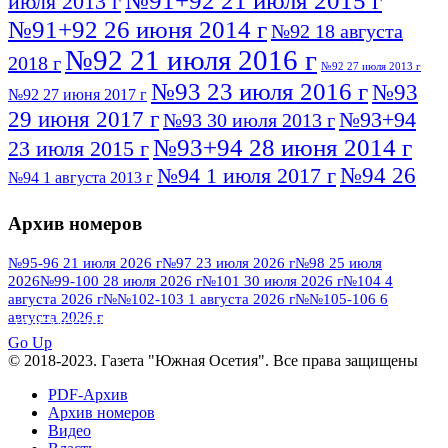
№91+92 21 июля 2015 г
июля 2013 г
№91+92 26 июня 2014 г
№92 18 августа
№92 21 июля 2016 г
2018 г
№92 27 июля 2013 г
№93 23 июля 2016 г
№93
№92 27 июня 2017 г
29 июня 2017 г
№93+94
№93 30 июля 2013 г
№93+94 28 июня 2014 г
23 июля 2015 г
№94 26
№94 1 июля 2017 г
№94 1 августа 2013 г
июля 2016 г
№95 4 июля 2017 г
№95 1 июля 2014 г
Архив номеров
№95 7 августа 2012 г
№95 25 июля 2015 г
№95 28 июля 2016 г
№95+96 3 августа
№95-96 21 июля 2026 г
№97 23 июля 2026 г
№98 25 июля
2026
№99-100 28 июля 2026 г
№101 30 июля 2026 г
№104 4
№96 9 августа
2013 г
№96 6 июля 2017 г
августа 2026 г
№№102-103 1 августа 2026 г
№№105-106 6
2012 г
№96+97 3 июля 2014 г
августа 2026 г
№96 28 июля 2015 г
ПОСМОТРЕТЬ ВСЕ
№96+97 30 июля 2016 г
№97
Go Up
№97 6 августа 2013 г
© 2018-2023. Газета "Южная Осетия". Все права защищены
№97 11 августа 2012 г
8 июля 2017 г
PDF-Архив
№97 30 июля 2015 г
№98 1 августа 2015 г
Архив номеров
Видео
№98 2 августа 2016 г
№98 5 июля 2014 г
№98 8