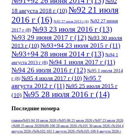
№91+92 26 июня 2014 г
(13)
№92
№92 21 июля
18 августа 2018 г
(10)
2016 г
(16)
№92 27 июня
№92 27 июля 2013 г
(6)
№93 23 июля 2016 г
(13)
2017 г
(8)
№93 29 июня 2017 г
(12)
№93 30 июля
№93+94 23 июля 2015 г
(11)
2013 г
(10)
№93+94 28 июня 2014 г
(13)
№94 1
№94 1 июля 2017 г
(11)
августа 2013 г
(8)
№94 26 июля 2016 г
(12)
№95 1 июля 2014
№95 7
№95 4 июля 2017 г
(10)
г
(8)
августа 2012 г
(11)
№95 25 июля 2015 г
№95 28 июля 2016 г
(14)
(10)
№95+96 3 августа 2013 г
(11)
№96 6
Последние номера
№96 9 августа 2012
июля 2017 г
(11)
г
(13)
№96+97 3
№96 28 июля 2015 г
(9)
главное
№93-94 18 июля 2026 г
№95-96 21 июля 2026 г
№97 23 июля 2026
г
№98 25 июля 2026
№99-100 28 июля 2026 г
№101 30 июля 2026 г
№104 4
№96+97 30 июля
июля 2014 г
(10)
августа 2026 г
№№102-103 1 августа 2026 г
№№105-106 6 августа 2026 г