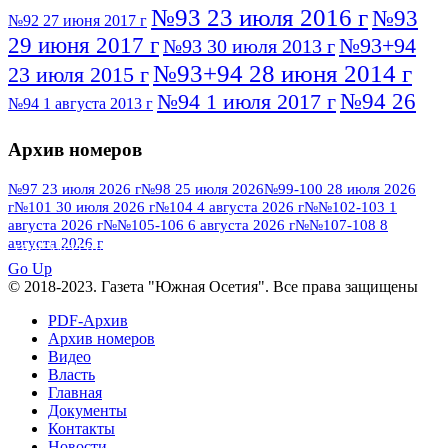
№93 23 июля 2016 г
№93
№92 27 июня 2017 г
29 июня 2017 г
№93+94
№93 30 июля 2013 г
№93+94 28 июня 2014 г
23 июля 2015 г
№94 26
№94 1 июля 2017 г
№94 1 августа 2013 г
июля 2016 г
№95 4 июля 2017 г
№95 1 июля 2014 г
Архив номеров
№95 7 августа 2012 г
№95 25 июля 2015 г
№95 28 июля 2016 г
№95+96 3 августа
№97 23 июля 2026 г
№98 25 июля 2026
№99-100 28 июля 2026
г
№101 30 июля 2026 г
№104 4 августа 2026 г
№№102-103 1
№96 9 августа
2013 г
№96 6 июля 2017 г
августа 2026 г
№№105-106 6 августа 2026 г
№№107-108 8
2012 г
№96+97 3 июля 2014 г
августа 2026 г
№96 28 июля 2015 г
ПОСМОТРЕТЬ ВСЕ
№96+97 30 июля 2016 г
№97
Go Up
№97 6 августа 2013 г
© 2018-2023. Газета "Южная Осетия". Все права защищены
№97 11 августа 2012 г
8 июля 2017 г
PDF-Архив
№97 30 июля 2015 г
№98 1 августа 2015 г
Архив номеров
Видео
№98 2 августа 2016 г
№98 5 июля 2014 г
№98 8
Власть
№98 14 августа 2012 г
августа 2013 г
Главная
Документы
№99 4
№98+99 11 июля 2017 г
№99 4 августа 2015 г
Контакты
августа 2016 г
№99 16
№99 8 июля 2014 г
Новости