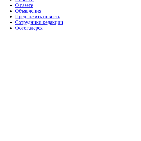
О газете
№99+100 10 августа 2013 г
августа 2012 г
Объявления
Предложить новость
Сотрудники редакции
Фотогалерея