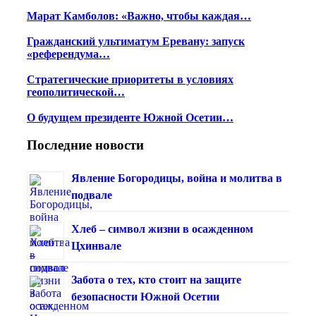
Марат Камболов: «Важно, чтобы каждая…
Гражданский ультиматум Еревану: запуск
«референдума…
Стратегические приоритеты в условиях
геополитической…
О будущем президенте Южной Осетии…
Последние новости
Явление Богородицы, война и молитва в
подвале
Хлеб – символ жизни в осажденном
Цхинвале
Забота о тех, кто стоит на защите
безопасности Южной Осетии