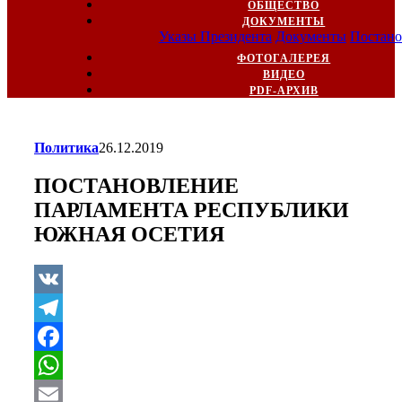
ОБЩЕСТВО
ДОКУМЕНТЫ
Указы Президента
Документы
Постано
ФОТОГАЛЕРЕЯ
ВИДЕО
PDF-АРХИВ
Политика
26.12.2019
ПОСТАНОВЛЕНИЕ
ПАРЛАМЕНТА РЕСПУБЛИКИ
ЮЖНАЯ ОСЕТИЯ
VK
Telegram
Facebook
WhatsApp