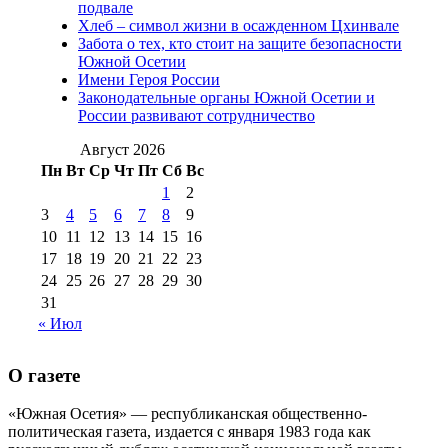
(15)
подвале
№98 1 августа 2015 г
(10)
№98 2
Хлеб – символ жизни в осажденном Цхинвале
августа 2016 г
(10)
№98 5 июля 2014 г
(10)
Забота о тех, кто стоит на защите безопасности
№98 14
Южной Осетии
№98 8 августа 2013 г
(9)
Имени Героя России
августа 2012 г
(14)
Законодательные органы Южной Осетии и
№98+99 11 июля
России развивают сотрудничество
№99 4 августа
2017 г
(9)
№99 4 августа 2015 г
(6)
2016 г
(12)
№99 16
Август 2026
№99 8 июля 2014 г
(9)
Пн
Вт
Ср
Чт
Пт
Сб
Вс
№99+100 10
августа 2012 г
(11)
1
2
августа 2013 г
(12)
3
4
5
6
7
8
9
10
11
12
13
14
15
16
17
18
19
20
21
22
23
24
25
26
27
28
29
30
31
« Июл
О газете
«Южная Осетия» — республиканская общественно-
политическая газета, издается с января 1983 года как