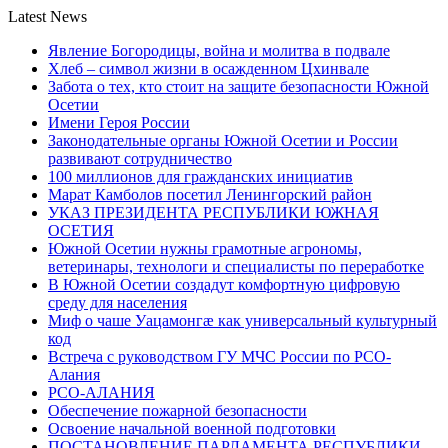
Latest News
Явление Богородицы, война и молитва в подвале
Хлеб – символ жизни в осажденном Цхинвале
Забота о тех, кто стоит на защите безопасности Южной
Осетии
Имени Героя России
Законодательные органы Южной Осетии и России
развивают сотрудничество
100 миллионов для гражданских инициатив
Марат Камболов посетил Ленингорский район
УКАЗ ПРЕЗИДЕНТА РЕСПУБЛИКИ ЮЖНАЯ
ОСЕТИЯ
Южной Осетии нужны грамотные агрономы,
ветеринары, технологи и специалисты по переработке
В Южной Осетии создадут комфортную цифровую
среду для населения
Миф о чаше Уацамонгæ как универсальный культурный
код
Встреча с руководством ГУ МЧС России по РСО-
Алания
РСО-АЛАНИЯ
Обеспечение пожарной безопасности
Освоение начальной военной подготовки
ПОСТАНОВЛЕНИЕ ПАРЛАМЕНТА РЕСПУБЛИКИ