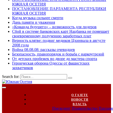
ЮЖНАЯ ОСЕТИЯ
ПОСТАНОВЛЕНИЕ ПАРЛАМЕНТА РЕСПУБЛИКИ
ЮЖНАЯ ОСЕТИЯ
Когда музыка сильнее смерти
Дань памяти и уважения
«Команда будущего» – возможность для лидеров
Сбой в системе банковских карт Нацбанка не помешает
своевременному получению заработных плат
Верность клятве: подвиг медиков Цхинвала в августе
2008 года
Война 08.08.08: рассказы очевидцев
Безопасность, правопорядок и борьба с наркоугрозой
От детских пробежек во дворе до мастера спорта
Героическая оборона Одессы от фашистских
захватчиков
Search for:
О ГАЗЕТЕ
НОВОСТИ
ВЛАСТЬ
Президент
Правительство
Парлам