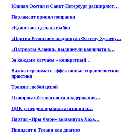
Южная Осетия и Санкт-Петербург расширяют…
Парламент принял поправки
«Единство» сделало выбор
«Партия Развития» выдвинула Фатиму Хугаеву…
«Патриоты Алании» выдвинули кандидата в…
За каждым случаем – конкретный…
Важно перенимать эффективные управленческие
практики
Транзит любой ценой
О вопросах безопасности и задержания…
ЦИК утвердил правила агитации и…
Партия «Иры Фарн» выдвинула Хоха…
Инцидент в Телави как диагноз