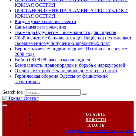
ЮЖНАЯ ОСЕТИЯ
ПОСТАНОВЛЕНИЕ ПАРЛАМЕНТА РЕСПУБЛИКИ
ЮЖНАЯ ОСЕТИЯ
Когда музыка сильнее смерти
Дань памяти и уважения
«Команда будущего» – возможность для лидеров
Сбой в системе банковских карт Нацбанка не помешает
своевременному получению заработных плат
Верность клятве: подвиг медиков Цхинвала в августе
2008 года
Война 08.08.08: рассказы очевидцев
Безопасность, правопорядок и борьба с наркоугрозой
От детских пробежек во дворе до мастера спорта
Героическая оборона Одессы от фашистских
захватчиков
Search for:
О ГАЗЕТЕ
НОВОСТИ
ВЛАСТЬ
Президент
Правительство
Парлам