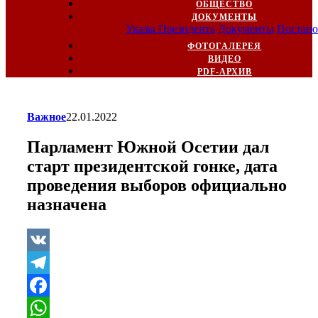
ОБЩЕСТВО
ДОКУМЕНТЫ
Указы Президента
Документы
Постано
ФОТОГАЛЕРЕЯ
ВИДЕО
PDF-АРХИВ
Важное
22.01.2022
Парламент Южной Осетии дал
старт президентской гонке, дата
проведения выборов официально
назначена
VK
Telegram
Facebook