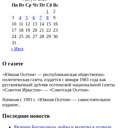
№99 8 июля 2014 г
(9)
Пн
Вт
Ср
Чт
Пт
Сб
Вс
№99+100 10
августа 2012 г
(11)
1
2
августа 2013 г
(12)
3
4
5
6
7
8
9
10
11
12
13
14
15
16
17
18
19
20
21
22
23
24
25
26
27
28
29
30
31
« Июл
О газете
«Южная Осетия» — республиканская общественно-
политическая газета, издается с января 1983 года как
русскоязычный дубляж осетинской национальной газеты
«Советон Ирыстон» — «Советская Осетия».
Начиная с 1993 г. «Южная Осетия» — самостоятельное
издание..
Последние новости
Явление Богородицы, война и молитва в подвале