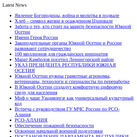
Latest News
Явление Богородицы, война и молитва в подвале
Хлеб – символ жизни в осажденном Цхинвале
Забота о тех, кто стоит на защите безопасности Южной
Осетии
Имени Героя России
Законодательные органы Южной Осетии и России
развивают сотрудничество
100 миллионов для гражданских инициатив
Марат Камболов посетил Ленингорский район
УКАЗ ПРЕЗИДЕНТА РЕСПУБЛИКИ ЮЖНАЯ
ОСЕТИЯ
Южной Осетии нужны грамотные агрономы,
ветеринары, технологи и специалисты по переработке
В Южной Осетии создадут комфортную цифровую
среду для населения
Миф о чаше Уацамонгæ как универсальный культурный
код
Встреча с руководством ГУ МЧС России по РСО-
Алания
РСО-АЛАНИЯ
Обеспечение пожарной безопасности
Освоение начальной военной подготовки
ПОСТАНОВЛЕНИЕ ПАРЛАМЕНТА РЕСПУБЛИКИ