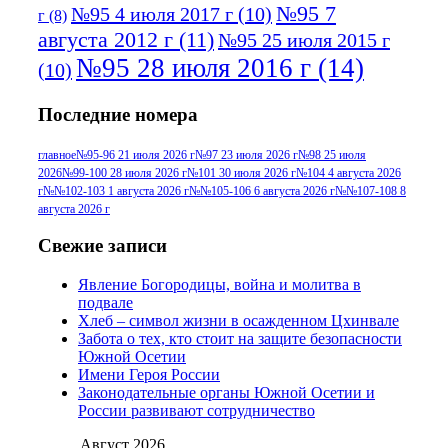
№95 7
№95 4 июля 2017 г
(10)
г
(8)
августа 2012 г
(11)
№95 25 июля 2015 г
№95 28 июля 2016 г
(14)
(10)
№95+96 3 августа 2013 г
(11)
№96 6
Последние номера
№96 9 августа 2012
июля 2017 г
(11)
г
(13)
№96+97 3
№96 28 июля 2015 г
(9)
главное
№95-96 21 июля 2026 г
№97 23 июля 2026 г
№98 25 июля
2026
№99-100 28 июля 2026 г
№101 30 июля 2026 г
№104 4 августа 2026
№96+97 30 июля
июля 2014 г
(10)
г
№№102-103 1 августа 2026 г
№№105-106 6 августа 2026 г
№№107-108 8
2016 г
(13)
№97 8
августа 2026 г
№97 6 августа 2013 г
(6)
№97 11 августа
июля 2017 г
(13)
Свежие записи
2012 г
(15)
№97 30 июля 2015 г
Явление Богородицы, война и молитва в
(15)
подвале
№98 1 августа 2015 г
(10)
№98 2
Хлеб – символ жизни в осажденном Цхинвале
августа 2016 г
(10)
№98 5 июля 2014 г
(10)
Забота о тех, кто стоит на защите безопасности
№98 14
Южной Осетии
№98 8 августа 2013 г
(9)
Имени Героя России
августа 2012 г
(14)
Законодательные органы Южной Осетии и
№98+99 11 июля
России развивают сотрудничество
№99 4 августа
2017 г
(9)
№99 4 августа 2015 г
(6)
2016 г
(12)
№99 16
Август 2026