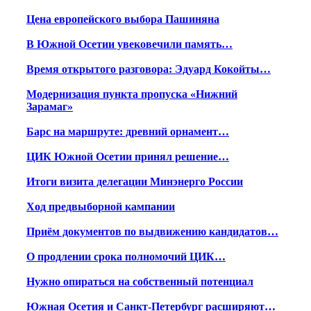
Цена европейского выбора Пашиняна
В Южной Осетии увековечили память…
Время открытого разговора: Эдуард Кокойты…
Модернизация пункта пропуска «Нижний
Зарамаг»
Барс на маршруте: древний орнамент…
ЦИК Южной Осетии принял решение…
Итоги визита делегации Минэнерго России
Ход предвыборной кампании
Приём документов по выдвижению кандидатов…
О продлении срока полномочий ЦИК…
Нужно опираться на собственный потенциал
Южная Осетия и Санкт-Петербург расширяют…