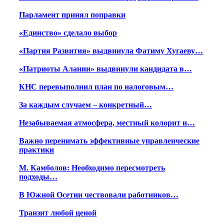
Парламент принял поправки
«Единство» сделало выбор
«Партия Развития» выдвинула Фатиму Хугаеву…
«Патриоты Алании» выдвинули кандидата в…
КНС перевыполнил план по налоговым…
За каждым случаем – конкретный…
Незабываемая атмосфера, местный колорит и…
Важно перенимать эффективные управленческие
практики
М. Камболов: Необходимо пересмотреть
подходы…
В Южной Осетии чествовали работников…
Транзит любой ценой