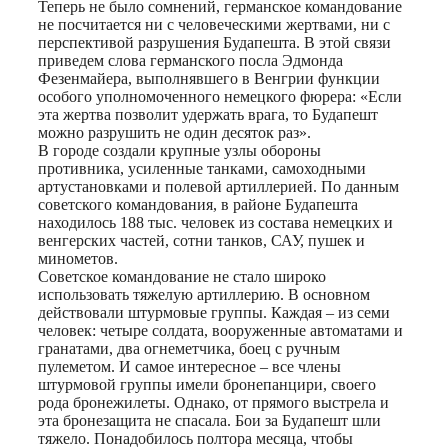
Теперь не было сомнений, германское командование
не посчитается ни с человеческими жертвами, ни с
перспективой разрушения Будапешта. В этой связи
приведем слова германского посла Эдмонда
Фезенмайера, выполнявшего в Венгрии функции
особого уполномоченного немецкого фюрера: «Если
эта жертва позволит удержать врага, то Будапешт
можно разрушить не один десяток раз».
В городе создали крупные узлы обороны
противника, усиленные танками, самоходными
артустановками и полевой артиллерией. По данным
советского командования, в районе Будапешта
находилось 188 тыс. человек из состава немецких и
венгерских частей, сотни танков, САУ, пушек и
минометов.
Советское командование не стало широко
использовать тяжелую артиллерию. В основном
действовали штурмовые группы. Каждая – из семи
человек: четыре солдата, вооруженные автоматами и
гранатами, два огнеметчика, боец с ручным
пулеметом. И самое интересное – все члены
штурмовой группы имели бронепанцири, своего
рода бронежилеты. Однако, от прямого выстрела и
эта бронезащита не спасала. Бои за Будапешт шли
тяжело. Понадобилось полтора месяца, чтобы