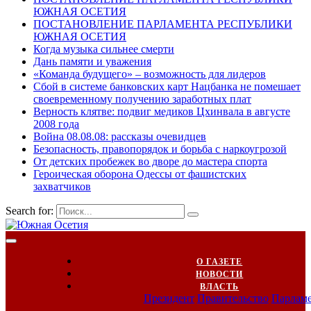
ЮЖНАЯ ОСЕТИЯ
ПОСТАНОВЛЕНИЕ ПАРЛАМЕНТА РЕСПУБЛИКИ
ЮЖНАЯ ОСЕТИЯ
Когда музыка сильнее смерти
Дань памяти и уважения
«Команда будущего» – возможность для лидеров
Сбой в системе банковских карт Нацбанка не помешает
своевременному получению заработных плат
Верность клятве: подвиг медиков Цхинвала в августе
2008 года
Война 08.08.08: рассказы очевидцев
Безопасность, правопорядок и борьба с наркоугрозой
От детских пробежек во дворе до мастера спорта
Героическая оборона Одессы от фашистских
захватчиков
Search for:
О ГАЗЕТЕ
НОВОСТИ
ВЛАСТЬ
Президент
Правительство
Парлам