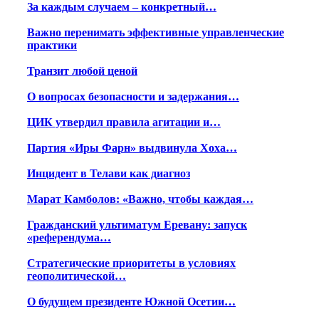
За каждым случаем – конкретный…
Важно перенимать эффективные управленческие
практики
Транзит любой ценой
О вопросах безопасности и задержания…
ЦИК утвердил правила агитации и…
Партия «Иры Фарн» выдвинула Хоха…
Инцидент в Телави как диагноз
Марат Камболов: «Важно, чтобы каждая…
Гражданский ультиматум Еревану: запуск
«референдума…
Стратегические приоритеты в условиях
геополитической…
О будущем президенте Южной Осетии…