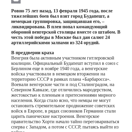
Print
Ровно 75 лет назад, 13 февраля 1945 года, после
тяжелейших боев был взят город Будапешт, а
немецкая группировка, защищавшая его, –
ликвидирована. В плен попал командующий
обороной венгерской столицы вместе со штабом. В
честь этой победы в Москве был дан салют 24
артиллерийскими залпами из 324 орудий.
В преддверии краха
Венгрия была активным участником гитлеровской
коалиции. Официальный Будапешт вступил в союз с
Берлином еще в ноябре 1940 года, а венгерские
войска участвовали в немецком вторжении на
территорию СССР в рамках плана «Барбаросса».
Воевали венгерские части и под Сталинградом, на
Северном Кавказе, где отличились мародерством,
жестокостью к пленным и притеснениями мирного
населения. Когда стало ясно, что немцы не могут
остановить стремительное продвижение советских
войск в Европе, в рядах союзников Германии стали
царить панические настроения. Венгерское
правительство Хорти начало тайно переговариваться
сперва с Западом, а потом с СССР, пытаясь выйти из