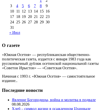
1
2
августа 2013 г
(12)
3
4
5
6
7
8
9
10
11
12
13
14
15
16
17
18
19
20
21
22
23
24
25
26
27
28
29
30
31
« Июл
О газете
«Южная Осетия» — республиканская общественно-
политическая газета, издается с января 1983 года как
русскоязычный дубляж осетинской национальной газеты
«Советон Ирыстон» — «Советская Осетия».
Начиная с 1993 г. «Южная Осетия» — самостоятельное
издание..
Последние новости
Явление Богородицы, война и молитва в подвале
08.08.2026
Хлеб – символ жизни в осажденном Цхинвале