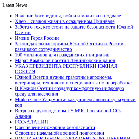
Latest News
Явление Богородицы, война и молитва в подвале
Хлеб – символ жизни в осажденном Цхинвале
Забота о тех, кто стоит на защите безопасности Южной
Осетии
Имени Героя России
Законодательные органы Южной Осетии и России
развивают сотрудничество
100 миллионов для гражданских инициатив
Марат Камболов посетил Ленингорский район
УКАЗ ПРЕЗИДЕНТА РЕСПУБЛИКИ ЮЖНАЯ
ОСЕТИЯ
Южной Осетии нужны грамотные агрономы,
ветеринары, технологи и специалисты по переработке
В Южной Осетии создадут комфортную цифровую
среду для населения
Миф о чаше Уацамонгæ как универсальный культурный
код
Встреча с руководством ГУ МЧС России по РСО-
Алания
РСО-АЛАНИЯ
Обеспечение пожарной безопасности
Освоение начальной военной подготовки
ПОСТАНОВЛЕНИЕ ПАРЛАМЕНТА РЕСПУБЛИКИ