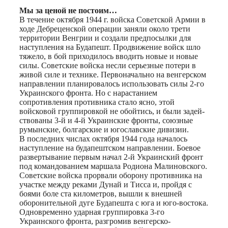
Мы за ценой не постоим…
В течение октября 1944 г. войска Советской Армии в
ходе Дебреценской операции заняли около трети
территории Венгрии и создали предпосылки для
наступления на Будапешт. Продвижение войск шло
тяжело, в бой приходилось вводить новые и новые
силы. Советские войска несли серьезные потери в
живой силе и технике. Первоначально на венгерском
направлении планировалось использовать силы 2-го
Украинского фронта. Но с нарастанием
сопротивления противника стало ясно, этой
войсковой группировкой не обойтись, и были задей-
ствованы 3-й и 4-й Украинские фронты, союзные
румынские, болгарские и югославские дивизии.
В последних числах октября 1944 года началось
наступление на будапештском направлении. Боевое
развертывание первым начал 2-й Украинский фронт
под командованием маршала Родиона Малиновского.
Советские войска прорвали оборону противника на
участке между реками Дунай и Тисса и, пройдя с
боями боле ста километров, вышли к внешней
оборонительной дуге Будапешта с юга и юго-востока.
Одновременно ударная группировка 3-го
Украинского фронта, разгромив венгерско-