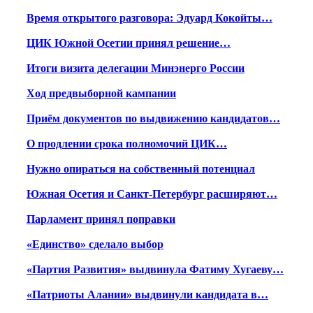
Время открытого разговора: Эдуард Кокойты…
ЦИК Южной Осетии принял решение…
Итоги визита делегации Минэнерго России
Ход предвыборной кампании
Приём документов по выдвижению кандидатов…
О продлении срока полномочий ЦИК…
Нужно опираться на собственный потенциал
Южная Осетия и Санкт-Петербург расширяют…
Парламент принял поправки
«Единство» сделало выбор
«Партия Развития» выдвинула Фатиму Хугаеву…
«Патриоты Алании» выдвинули кандидата в…