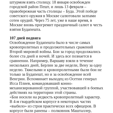
штурмом взять столицу. 18 января освобожден
городской район Пешт, и лишь 13 февраля –
правобережная часть столицы – Буда. Этой победе
советского оружия в Москве салютовали залпами
сотен орудий. Через 75 лет, уже в наше время, в
Москве вновь прогремит праздничный салют в честь
взятия Будапешта.
107 дней подвига
Освобождение Будапешта было в числе самых
кровопролитных и продолжительных сражений
Второй мировой войны. Бои за город продолжались
более ста дней и ночей. И здесь все познается в
сравнении. Например, Варшаву взяли в течение
нескольких дней, Берлин за две недели, Вену за одну
неделю. Тяжелыми и кровопролитными были бои не
только за Будапешт, но и за освобождение всей
Венгрии. Вспоминает выходец из Осетии генерал
Исса Плиев, командовавший конно-
механизированной группой, участвовавшей в боевых
действиях на территории этой страны.
«Бои носили на редкость кровопролитный характер.
В 4-м гвардейском корпусе в некоторых частях
«выбило» из строя практически всех офицеров. В
корпусе были ранены – полковник Машталлер,