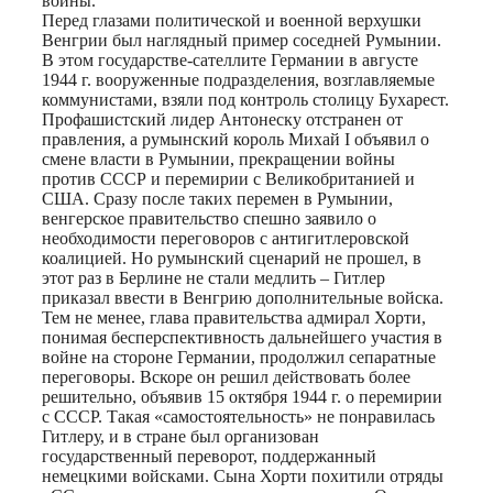
войны.
Перед глазами политической и военной верхушки
Венгрии был наглядный пример соседней Румынии.
В этом государстве-сателлите Германии в августе
1944 г. вооруженные подразделения, возглавляемые
коммунистами, взяли под контроль столицу Бухарест.
Профашистский лидер Антонеску отстранен от
правления, а румынский король Михай I объявил о
смене власти в Румынии, прекращении войны
против СССР и перемирии с Великобританией и
США. Сразу после таких перемен в Румынии,
венгерское правительство спешно заявило о
необходимости переговоров с антигитлеровской
коалицией. Но румынский сценарий не прошел, в
этот раз в Берлине не стали медлить – Гитлер
приказал ввести в Венгрию дополнительные войска.
Тем не менее, глава правительства адмирал Хорти,
понимая бесперспективность дальнейшего участия в
войне на стороне Германии, продолжил сепаратные
переговоры. Вскоре он решил действовать более
решительно, объявив 15 октября 1944 г. о перемирии
с СССР. Такая «самостоятельность» не понравилась
Гитлеру, и в стране был организован
государственный переворот, поддержанный
немецкими войсками. Сына Хорти похитили отряды