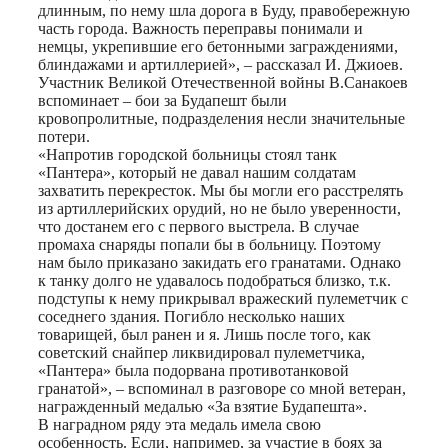
длинным, по нему шла дорога в Буду, правобережную
часть города. Важность переправы понимали и
немцы, укрепившие его бетонными заграждениями,
блиндажами и артиллерией», – рассказал И. Джиоев.
Участник Великой Отечественной войны В.Санакоев
вспоминает – бои за Будапешт были
кровопролитные, подразделения несли значительные
потери.
«Напротив городской больницы стоял танк
«Пантера», который не давал нашим солдатам
захватить перекресток. Мы бы могли его расстрелять
из артиллерийских орудий, но не было уверенности,
что достанем его с первого выстрела. В случае
промаха снаряды попали бы в больницу. Поэтому
нам было приказано закидать его гранатами. Однако
к танку долго не удавалось подобраться близко, т.к.
подступы к нему прикрывал вражеский пулеметчик с
соседнего здания. Погибло несколько наших
товарищей, был ранен и я. Лишь после того, как
советский снайпер ликвидировал пулеметчика,
«Пантера» была подорвана противотанковой
гранатой», – вспоминал в разговоре со мной ветеран,
награжденный медалью «За взятие Будапешта».
В наградном ряду эта медаль имела свою
особенность. Если, например, за участие в боях за