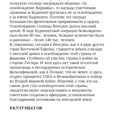
польскую столицу награждали медалью «За
освобождение Варшавы», то награда участникам
сражения за Будапешт вручалась не за освобождение,
а за взятие Будапешта. Поэтому эту награду
большинство фронтовиков приравнивали к ордену.
Освобождение столицы Венгрии далось высокой
ценой. В ходе Будапештской операции безвозвратно
пало более 80 тыс. человек, большое количество было
и раненных – более 240 тыс. человек.
К сожалению, сегодня в Венгрии, как и в ряде других
стран Восточной Европы, стараются забыть о вкладе
Советской армии в освобождение этой страны от
фашизма. Особенно об участии страны в войне на
стороне Гитлера. И хотя здесь нет такой оголтелой
пропаганды и беспардонных исторических
фальсификаций, как в Польше, тем не менее, и здесь
отдают приоритет США и Великобритании в победе
во Второй мировой войне. Впрочем, о том, кто на
самом деле стал освободителем этой страны,
свидетельствуют людская память и монументы
советским солдатам и офицерам, установленные
благодарными потомками на венгерской земле.
Р.КУЛУМБЕГОВ