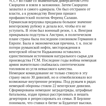
«СС» во главе со знаменитым диверсантом Отто
Скорцени и взяли в заложники. Затем Скорцени
захватил и самого адмирала. Он был отстранен от
власти, а к руководству Венгрии пришел
профашистский политик Ференц Салаши.
Германская верхушка придавала большое значение
венгерскому рубежу и делала все, чтобы его не
уступить. В этом был военный резон, т. к. Венгрия
прикрывала подступы к Австрии, в политическом
плане страна была последним союзником Германии в
Европе. Была и экономическая причина, т. к. после
потери румынской нефти, месторождения в
венгерской области Надьканижа оставались
единственным источником натурального сырья для
производства ГСМ. Последние годы войны немецкая
армия значительно снабжалась синтетическим
топливом из угля невысокого качества.
Немецкое командование не только стянуло в эту
страну около 30 дивизий, но и отмобилизовало все
возможные внутренние резервы. Под ружьем в рядах
немецкой обороны стояли 22 венгерские дивизии.
Сформированы немецкие заградотряды, штрафные
батальоны, издан приказ расстреливать и вешать
дезертиров и репрессировать их семьи. В Берлине
понимали, что ставки в битве за Будапешт высоки.