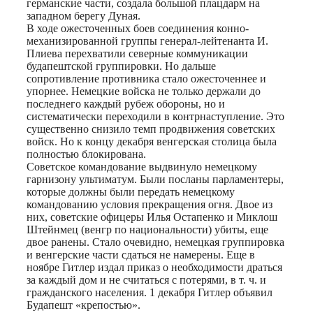
германские части, создала большой плацдарм на
западном берегу Дуная.
В ходе ожесточенных боев соединения конно-
механизированной группы генерал-лейтенанта И.
Плиева перехватили северные коммуникации
будапештской группировки. Но дальше
сопротивление противника стало ожесточеннее и
упорнее. Немецкие войска не только держали до
последнего каждый рубеж обороны, но и
систематически переходили в контрнаступление. Это
существенно снизило темп продвижения советских
войск. Но к концу декабря венгерская столица была
полностью блокирована.
Советское командование выдвинуло немецкому
гарнизону ультиматум. Были посланы парламентеры,
которые должны были передать немецкому
командованию условия прекращения огня. Двое из
них, советские офицеры Илья Остапенко и Миклош
Штейнмец (венгр по национальности) убиты, еще
двое ранены. Стало очевидно, немецкая группировка
и венгерские части сдаться не намерены. Еще в
ноябре Гитлер издал приказ о необходимости драться
за каждый дом и не считаться с потерями, в т. ч. и
гражданского населения. 1 декабря Гитлер объявил
Будапешт «крепостью».