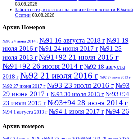
08.08.2026
Забота о тех, кто стоит на защите безопасности Южной
Осетии
08.08.2026
Архив Номеров
№91 16 августа 2018 г
№91 19
№90 24 июня 2014 г
июля 2016 г
№91 24 июня 2017 г
№91 25
№91+92 21 июля 2015 г
июля 2013 г
№91+92 26 июня 2014 г
№92 18 августа
№92 21 июля 2016 г
2018 г
№92 27 июля 2013 г
№93 23 июля 2016 г
№93
№92 27 июня 2017 г
29 июня 2017 г
№93+94
№93 30 июля 2013 г
№93+94 28 июня 2014 г
23 июля 2015 г
№94 26
№94 1 июля 2017 г
№94 1 августа 2013 г
июля 2016 г
№95 4 июля 2017 г
№95 1 июля 2014 г
Архив номеров
№95 7 августа 2012 г
№95 25 июля 2015 г
№95 28 июля 2016 г
№95+96 3 августа
№97 23 июля 2026 г
№98 25 июля 2026
№99-100 28 июля 2026