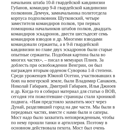
начальник штаба 10-й гвардейской кавдивизии
Губанов, командир 9-й гвардейской кавдивизии
полковник Демчук, замначальника политотдела
корпуса подполковник Шутковский, четыре
заместителя командиров полков, три первых
помощника начальников штабов полков, двадцать
командиров эскадронов, двести шестьдесят семь
командиров взводов и др. Многими взводами
командовали сержанты, а в 9-й гвардейской
кавдивизии во главе двух эскадронов были старые
опытные сержанты. Подобная картина была во
многих частях», – писал в мемуарах Плиев. За
доблесть при освобождении Венгрии, он был
награжден вторым орденом Суворова 1-й степени.
Среди уроженцев Южной Осетии, участвовавших в
боях на венгерской земле, были Владимир Санакоев,
Николай Габараев, Дмитрий Габараев, Илья Джиоев
и др. Когда-то я собирал материал для статьи о ВОВ,
сегодня эти пожелтевшие страницы стали хроникой
подвига. «Нам предстояло захватить мост через
Дунай, разделявший город на две части. Мы были в
передовых частях, вместе с нами были и саперы.
Мост надо было захватить неповрежденным, чтобы
по нему прошли танки и артиллерия. Поэтому в
основном действовала пехота. Мост был очень