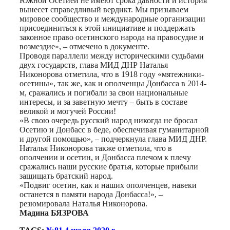
Южной Осетией не имеют срока давности и история
вынесет справедливый вердикт. Мы призываем
мировое сообщество и международные организации
присоединиться к этой инициативе и поддержать
законное право осетинского народа на правосудие и
возмездие», – отмечено в документе.
Проводя параллели между историческими судьбами
двух государств, глава МИД ДНР Наталья
Никонорова отметила, что в 1918 году «мятежники-
осетины», так же, как и ополченцы Донбасса в 2014-
м, сражались и погибали за свои национальные
интересы, и за заветную мечту – быть в составе
великой и могучей России!
«В свою очередь русский народ никогда не бросал
Осетию и Донбасс в беде, обеспечивая гуманитарной
и другой помощью», – подчеркнула глава МИД ДНР.
Наталья Никонорова также отметила, что в
ополчении и осетин, и Донбасса плечом к плечу
сражались наши русские братья, которые прибыли
защищать братский народ.
«Подвиг осетин, как и наших ополченцев, навеки
останется в памяти народа Донбасса!», –
резюмировала Наталья Никонорова.
Мадина БЯЗРОВА