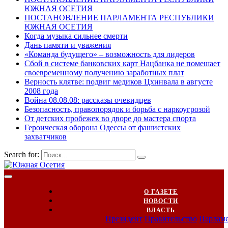
ЮЖНАЯ ОСЕТИЯ
ПОСТАНОВЛЕНИЕ ПАРЛАМЕНТА РЕСПУБЛИКИ
ЮЖНАЯ ОСЕТИЯ
Когда музыка сильнее смерти
Дань памяти и уважения
«Команда будущего» – возможность для лидеров
Сбой в системе банковских карт Нацбанка не помешает
своевременному получению заработных плат
Верность клятве: подвиг медиков Цхинвала в августе
2008 года
Война 08.08.08: рассказы очевидцев
Безопасность, правопорядок и борьба с наркоугрозой
От детских пробежек во дворе до мастера спорта
Героическая оборона Одессы от фашистских
захватчиков
Search for:
О ГАЗЕТЕ
НОВОСТИ
ВЛАСТЬ
Президент
Правительство
Парлам