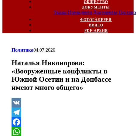
ОБЩЕСТВО
ДОКУМЕНТЫ
Указы Президента
Документы
Постано
ФОТОГАЛЕРЕЯ
ВИДЕО
PDF-АРХИВ
Политика
04.07.2020
Наталья Никонорова:
«Вооруженные конфликты в
Южной Осетии и на Донбассе
имеют много общего»
VK
Telegram
Facebook