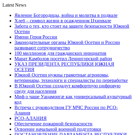
Latest News
Явление Богородицы, война и молитва в подвале
Хлеб – символ жизни в осажденном Цхинвале
Забота о тех, кто стоит на защите безопасности Южной
Осетии
Имени Героя России
Законодательные органы Южной Осетии и России
развивают сотрудничество
100 миллионов для гражданских инициатив
Марат Камболов посетил Ленингорский район
УКАЗ ПРЕЗИДЕНТА РЕСПУБЛИКИ ЮЖНАЯ
ОСЕТИЯ
Южной Осетии нужны грамотные агрономы,
ветеринары, технологи и специалисты по переработке
В Южной Осетии создадут комфортную цифровую
среду для населения
Миф о чаше Уацамонгæ как универсальный культурный
код
Встреча с руководством ГУ МЧС России по РСО-
Алания
РСО-АЛАНИЯ
Обеспечение пожарной безопасности
Освоение начальной военной подготовки
ПОСТАНОВЛЕНИЕ ПАРЛАМЕНТА РЕСПУБЛИКИ