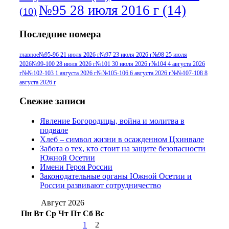
№95 28 июля 2016 г
(14)
(10)
№95+96 3 августа 2013 г
(11)
№96 6
Последние номера
№96 9 августа 2012
июля 2017 г
(11)
г
(13)
№96+97 3
№96 28 июля 2015 г
(9)
главное
№95-96 21 июля 2026 г
№97 23 июля 2026 г
№98 25 июля
2026
№99-100 28 июля 2026 г
№101 30 июля 2026 г
№104 4 августа 2026
№96+97 30 июля
июля 2014 г
(10)
г
№№102-103 1 августа 2026 г
№№105-106 6 августа 2026 г
№№107-108 8
2016 г
(13)
№97 8
августа 2026 г
№97 6 августа 2013 г
(6)
№97 11 августа
июля 2017 г
(13)
Свежие записи
2012 г
(15)
№97 30 июля 2015 г
Явление Богородицы, война и молитва в
(15)
подвале
№98 1 августа 2015 г
(10)
№98 2
Хлеб – символ жизни в осажденном Цхинвале
августа 2016 г
(10)
№98 5 июля 2014 г
(10)
Забота о тех, кто стоит на защите безопасности
№98 14
Южной Осетии
№98 8 августа 2013 г
(9)
Имени Героя России
августа 2012 г
(14)
Законодательные органы Южной Осетии и
№98+99 11 июля
России развивают сотрудничество
№99 4 августа
2017 г
(9)
№99 4 августа 2015 г
(6)
2016 г
(12)
№99 16
Август 2026
№99 8 июля 2014 г
(9)
Пн
Вт
Ср
Чт
Пт
Сб
Вс
№99+100 10
августа 2012 г
(11)
1
2