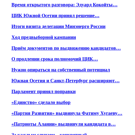
Время открытого разговора: Эдуард Кокойты…
ЦИК Южной Осетии принял решение…
Итоги визита делегации Минэнерго России
Ход предвыборной кампании
Приём документов по выдвижению кандидатов…
О продлении срока полномочий ЦИК…
Нужно опираться на собственный потенциал
Южная Осетия и Санкт-Петербург расширяют…
Парламент принял поправки
«Единство» сделало выбор
«Партия Развития» выдвинула Фатиму Хугаеву…
«Патриоты Алании» выдвинули кандидата в…
За каждым случаем – конкретный…