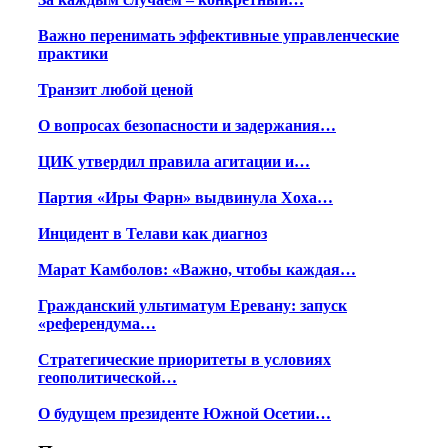
Важно перенимать эффективные управленческие
практики
Транзит любой ценой
О вопросах безопасности и задержания…
ЦИК утвердил правила агитации и…
Партия «Иры Фарн» выдвинула Хоха…
Инцидент в Телави как диагноз
Марат Камболов: «Важно, чтобы каждая…
Гражданский ультиматум Еревану: запуск
«референдума…
Стратегические приоритеты в условиях
геополитической…
О будущем президенте Южной Осетии…