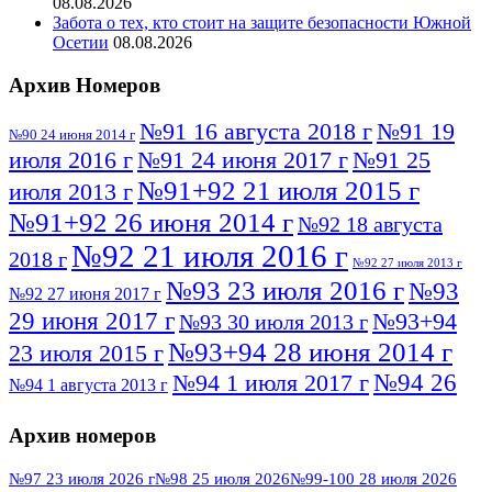
08.08.2026
Забота о тех, кто стоит на защите безопасности Южной
Осетии
08.08.2026
Архив Номеров
№91 16 августа 2018 г
№91 19
№90 24 июня 2014 г
июля 2016 г
№91 24 июня 2017 г
№91 25
№91+92 21 июля 2015 г
июля 2013 г
№91+92 26 июня 2014 г
№92 18 августа
№92 21 июля 2016 г
2018 г
№92 27 июля 2013 г
№93 23 июля 2016 г
№93
№92 27 июня 2017 г
29 июня 2017 г
№93+94
№93 30 июля 2013 г
№93+94 28 июня 2014 г
23 июля 2015 г
№94 26
№94 1 июля 2017 г
№94 1 августа 2013 г
июля 2016 г
№95 4 июля 2017 г
№95 1 июля 2014 г
Архив номеров
№95 7 августа 2012 г
№95 25 июля 2015 г
№95 28 июля 2016 г
№95+96 3 августа
№97 23 июля 2026 г
№98 25 июля 2026
№99-100 28 июля 2026