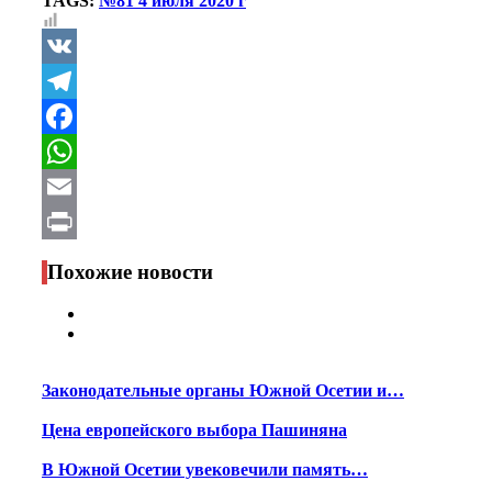
TAGS:
№81 4 июля 2020 г
VK
Telegram
Facebook
WhatsApp
Email
Print
Похожие новости
Законодательные органы Южной Осетии и…
Цена европейского выбора Пашиняна
В Южной Осетии увековечили память…