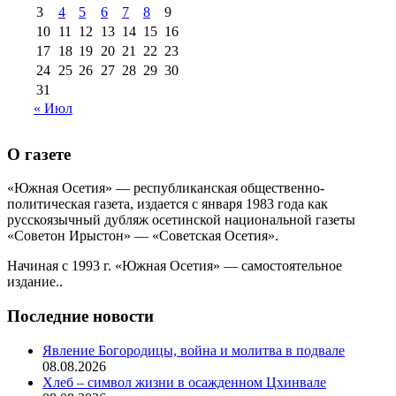
августа 2013 г
(12)
3
4
5
6
7
8
9
10
11
12
13
14
15
16
17
18
19
20
21
22
23
24
25
26
27
28
29
30
31
« Июл
О газете
«Южная Осетия» — республиканская общественно-
политическая газета, издается с января 1983 года как
русскоязычный дубляж осетинской национальной газеты
«Советон Ирыстон» — «Советская Осетия».
Начиная с 1993 г. «Южная Осетия» — самостоятельное
издание..
Последние новости
Явление Богородицы, война и молитва в подвале
08.08.2026
Хлеб – символ жизни в осажденном Цхинвале