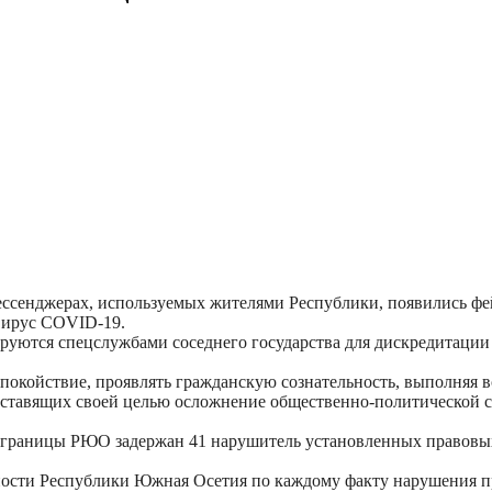
ссенджерах, используемых жителями Республики, появились фей
авирус COVID-19.
руются спецслужбами соседнего государства для дискредитации
спокойствие, проявлять гражданскую сознательность, выполняя 
л, ставящих своей целью осложнение общественно-политической
й границы РЮО задержан 41 нарушитель установленных правовых 
ности Республики Южная Осетия по каждому факту нарушения п