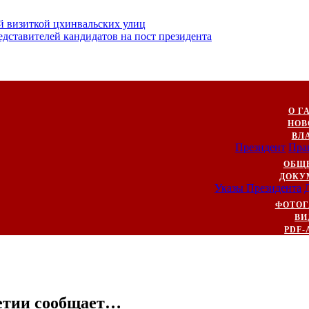
й визиткой цхинвальских улиц
ставителей кандидатов на пост президента
О Г
НОВ
ВЛ
Президент
Пра
ОБЩ
ДОКУ
Указы Президента
ФОТОГ
ВИ
PDF-
етии сообщает…