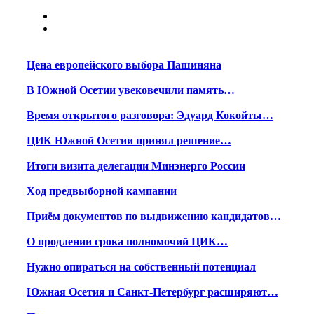
Цена европейского выбора Пашиняна
В Южной Осетии увековечили память…
Время открытого разговора: Эдуард Кокойты…
ЦИК Южной Осетии принял решение…
Итоги визита делегации Минэнерго России
Ход предвыборной кампании
Приём документов по выдвижению кандидатов…
О продлении срока полномочий ЦИК…
Нужно опираться на собственный потенциал
Южная Осетия и Санкт-Петербург расширяют…