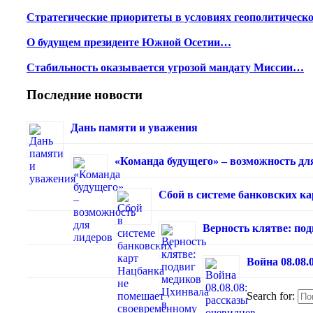
Стратегические приоритеты в условиях геополитичес
О будущем президенте Южной Осетии…
Стабильность оказывается угрозой мандату Миссии…
Последние новости
Дань памяти и уважения
«Команда будущего» – возможность дл
Сбой в системе банковских к
Верность клятве: под
Война 08.08.
Search for: