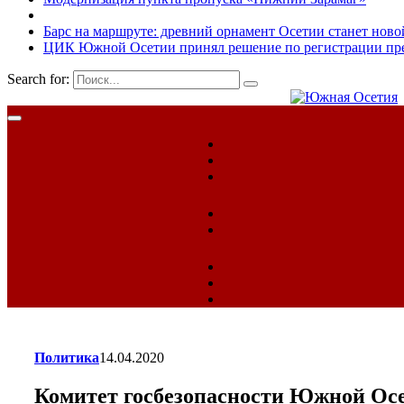
Барс на маршруте: древний орнамент Осетии станет ново
ЦИК Южной Осетии принял решение по регистрации пред
Search for:
Политика
14.04.2020
Комитет госбезопасности Южной Ос