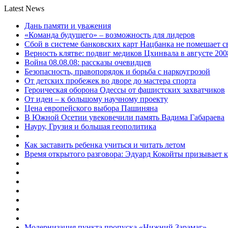
Latest News
Дань памяти и уважения
«Команда будущего» – возможность для лидеров
Сбой в системе банковских карт Нацбанка не помешает 
Верность клятве: подвиг медиков Цхинвала в августе 200
Война 08.08.08: рассказы очевидцев
Безопасность, правопорядок и борьба с наркоугрозой
От детских пробежек во дворе до мастера спорта
Героическая оборона Одессы от фашистских захватчиков
От идеи – к большому научному проекту
Цена европейского выбора Пашиняна
В Южной Осетии увековечили память Вадима Габараева
Науру, Грузия и большая геополитика
Как заставить ребенка учиться и читать летом
Время открытого разговора: Эдуард Кокойты призывает 
Модернизация пункта пропуска «Нижний Зарамаг»