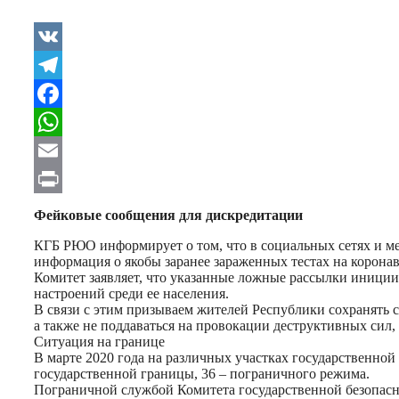
VK
Telegram
Facebook
WhatsApp
Email
Print
Фейковые сообщения для дискредитации
КГБ РЮО информирует о том, что в социальных сетях и ме
информация о якобы заранее зараженных тестах на корон
Комитет заявляет, что указанные ложные рассылки иниции
настроений среди ее населения.
В связи с этим призываем жителей Республики сохранять 
а также не поддаваться на провокации деструктивных си
Ситуация на границе
В марте 2020 года на различных участках государственно
государственной границы, 36 – пограничного режима.
Пограничной службой Комитета государственной безопас