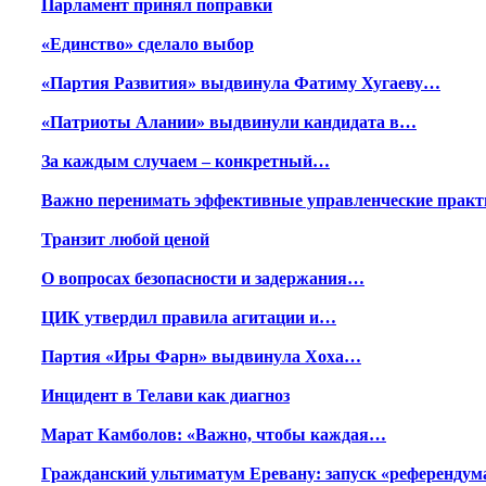
Парламент принял поправки
«Единство» сделало выбор
«Партия Развития» выдвинула Фатиму Хугаеву…
«Патриоты Алании» выдвинули кандидата в…
За каждым случаем – конкретный…
Важно перенимать эффективные управленческие практ
Транзит любой ценой
О вопросах безопасности и задержания…
ЦИК утвердил правила агитации и…
Партия «Иры Фарн» выдвинула Хоха…
Инцидент в Телави как диагноз
Марат Камболов: «Важно, чтобы каждая…
Гражданский ультиматум Еревану: запуск «референду