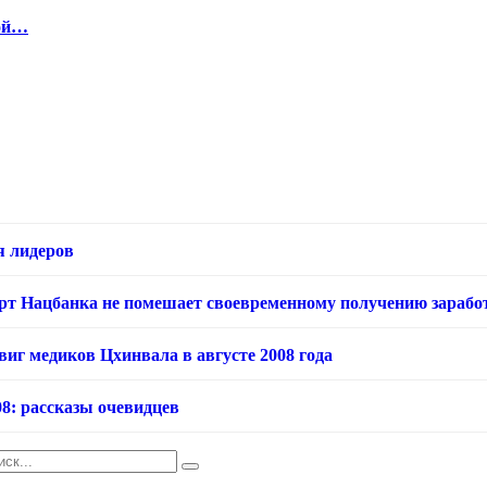
кой…
я лидеров
арт Нацбанка не помешает своевременному получению зарабо
виг медиков Цхинвала в августе 2008 года
08: рассказы очевидцев