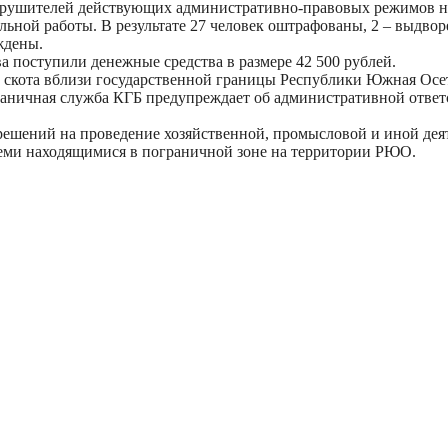
нарушителей действующих административно-правовых режимов 
льной работы. В результате 27 человек оштрафованы, 2 – выдво
ждены.
 поступили денежные средства в размере 42 500 рублей.
а скота вблизи государственной границы Республики Южная Осе
ничная служба КГБ предупреждает об административной ответс
шений на проведение хозяйственной, промысловой и иной деяте
семи находящимися в пограничной зоне на территории РЮО.