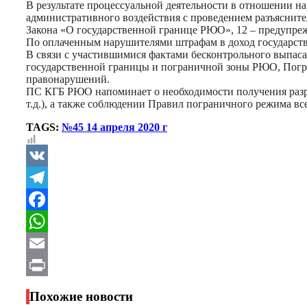
В результате процессуальной деятельности в отношении 
административного воздействия с проведением разъясните
Закона «О государственной границе РЮО», 12 – предупре
По оплаченным нарушителями штрафам в доход государства
В связи с участившимися фактами бесконтрольного выпас
государственной границы и пограничной зоны РЮО, Погра
правонарушений.
ПС КГБ РЮО напоминает о необходимости получения разре
т.д.), а также соблюдении Правил пограничного режима в
TAGS:
№45 14 апреля 2020 г
VK
Telegram
Facebook
WhatsApp
Email
Print
Похожие новости