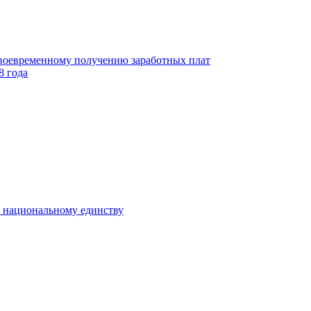
своевременному получению заработных плат
8 года
к национальному единству