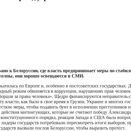
ано к Белоруссии, где власть предпринимает меры по стабил
 толпы, они хорошо освещаются в СМИ.
окатилась по Европе и, особенно в постсоветских государствах.
ый режим обвиняется в коррупции, нарушениях прав человека,
борцов за права человека». Щедро финансируются неправитель-
 власти, как было в свое время в Грузии, Украине и многих гос
ткие меры, чтобы подавить бунт в исполнении преступников и 
 действия митингующих, которые не считают победу Александр
конституционного порядка, реакция Запада и США была вопросо
идеры государств потребовали пересмотреть итоги выборов, пр
ударств вызвали послов Белоруссии, чтобы выразить протест.