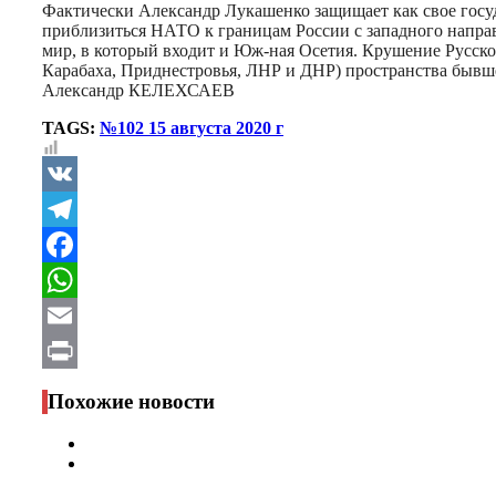
Фактически Александр Лукашенко защищает как свое госуд
приблизиться НАТО к границам России с западного направ
мир, в который входит и Юж-ная Осетия. Крушение Русск
Карабаха, Приднестровья, ЛНР и ДНР) пространства бывш
Александр КЕЛЕХСАЕВ
TAGS:
№102 15 августа 2020 г
VK
Telegram
Facebook
WhatsApp
Email
Print
Похожие новости