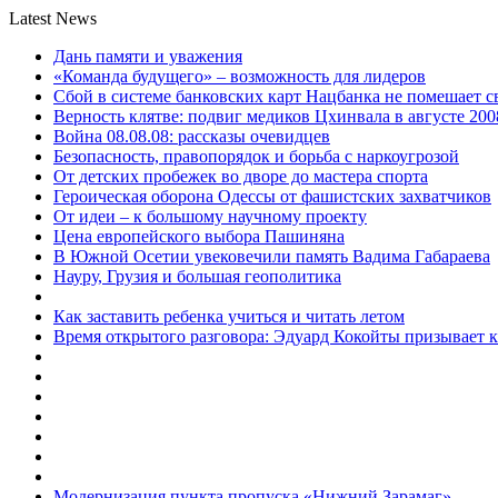
Latest News
Дань памяти и уважения
«Команда будущего» – возможность для лидеров
Сбой в системе банковских карт Нацбанка не помешает 
Верность клятве: подвиг медиков Цхинвала в августе 200
Война 08.08.08: рассказы очевидцев
Безопасность, правопорядок и борьба с наркоугрозой
От детских пробежек во дворе до мастера спорта
Героическая оборона Одессы от фашистских захватчиков
От идеи – к большому научному проекту
Цена европейского выбора Пашиняна
В Южной Осетии увековечили память Вадима Габараева
Науру, Грузия и большая геополитика
Как заставить ребенка учиться и читать летом
Время открытого разговора: Эдуард Кокойты призывает 
Модернизация пункта пропуска «Нижний Зарамаг»