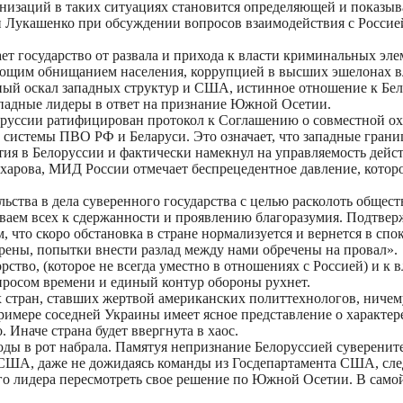
изаций в таких ситуациях становится определяющей и показыва
 Лукашенко при обсуждении вопросов взаимодействия с Россией,
ет государство от развала и прихода к власти криминальных эле
ующим обнищанием населения, коррупцией в высших эшелонах вл
ный оскал западных структур и США, истинное отношение к Бело
западные лидеры в ответ на признание Южной Осетии.
елоруссии ратифицирован протокол к Соглашению о совместной о
системы ПВО РФ и Беларуси. Это означает, что западные грани
тия в Белоруссии и фактически намекнул на управляемость дейс
ахарова, МИД России отмечает беспрецедентное давление, кото
ства в дела суверенного государства с целью расколоть общес
ваем всех к сдержанности и проявлению благоразумия. Подтвер
 что скоро обстановка в стране нормализуется и вернется в сп
ерены, попытки внести разлад между нами обречены на провал».
ство, (которое не всегда уместно в отношениях с Россией) и к 
просом времени и единый контур обороны рухнет.
х стран, ставших жертвой американских политтехнологов, ничем
римере соседней Украины имеет ясное представление о характер
 Иначе страна будет ввергнута в хаос.
воды в рот набрала. Памятуя непризнание Белоруссией суверенит
 США, даже не дожидаясь команды из Госдепартамента США, след
го лидера пересмотреть свое решение по Южной Осетии. В само