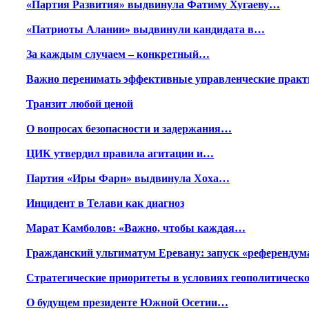
«Партия Развития» выдвинула Фатиму Хугаеву…
«Патриоты Алании» выдвинули кандидата в…
За каждым случаем – конкретный…
Важно перенимать эффективные управленческие практ
Транзит любой ценой
О вопросах безопасности и задержания…
ЦИК утвердил правила агитации и…
Партия «Иры Фарн» выдвинула Хоха…
Инцидент в Телави как диагноз
Марат Камболов: «Важно, чтобы каждая…
Гражданский ультиматум Еревану: запуск «референду
Стратегические приоритеты в условиях геополитичес
О будущем президенте Южной Осетии…