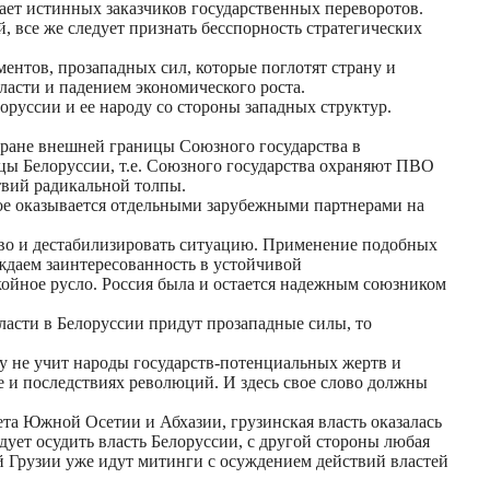
ет истинных заказчиков государственных переворотов.
 все же следует признать бесспорность стратегических
ментов, прозападных сил, которые поглотят страну и
асти и падением экономического роста.
руссии и ее народу со стороны западных структур.
хране внешней границы Союзного государства в
цы Белоруссии, т.е. Союзного государства охраняют ПВО
твий радикальной толпы.
рое оказывается отдельными зарубежными партнерами на
тво и дестабилизировать ситуацию. Применение подобных
ждаем заинтересованность в устойчивой
окойное русло. Россия была и остается надежным союзником
власти в Белоруссии придут прозападные силы, то
у не учит народы государств-потенциальных жертв и
е и последствиях революций. И здесь свое слово должны
ета Южной Осетии и Абхазии, грузинская власть оказалась
ует осудить власть Белоруссии, с другой стороны любая
й Грузии уже идут митинги с осуждением действий властей