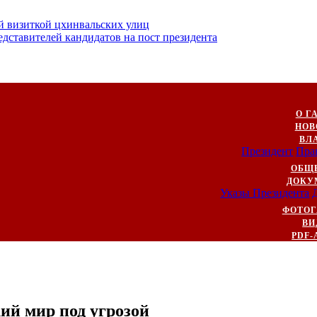
й визиткой цхинвальских улиц
ставителей кандидатов на пост президента
О Г
НОВ
ВЛ
Президент
Пра
ОБЩ
ДОКУ
Указы Президента
ФОТОГ
ВИ
PDF-
ий мир под угрозой