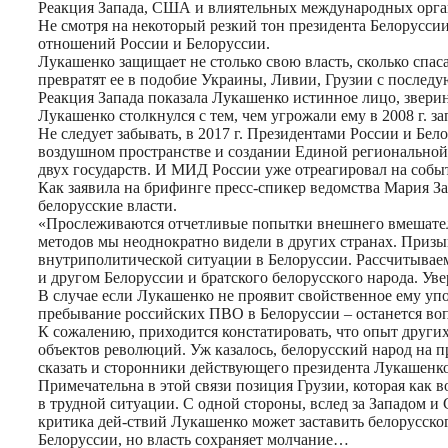
Реакция Запада, США и влиятельных международных орган
Не смотря на некоторый резкий тон президента Белоруссии
отношений России и Белоруссии.
Лукашенко защищает не столько свою власть, сколько спаса
превратят ее в подобие Украины, Ливии, Грузии с послед
Реакция Запада показала Лукашенко истинное лицо, звери
Лукашенко столкнулся с тем, чем угрожали ему в 2008 г. 
Не следует забывать, в 2017 г. Президентами России и Б
воздушном пространстве и создании Единой региональной 
двух государств. И МИД России уже отреагировал на собы
Как заявила на брифинге пресс-спикер ведомства Мария З
белорусские власти.
«Прослеживаются отчетливые попытки внешнего вмешатель
методов мы неоднократно видели в других странах. Призы
внутриполитической ситуации в Белоруссии. Рассчитываем,
и другом Белоруссии и братского белорусского народа. Ув
В случае если Лукашенко не проявит свойственное ему упор
пребывание российских ПВО в Белоруссии – останется во
К сожалению, приходится констатировать, что опыт други
объектов революций. Уж казалось, белорусский народ на п
сказать и сторонники действующего президента Лукашенко.
Примечательна в этой связи позиция Грузии, которая как 
в трудной ситуации. С одной стороны, вслед за Западом и
критика дей-ствий Лукашенко может заставить белорусско
Белоруссии, но власть сохраняет молчание…