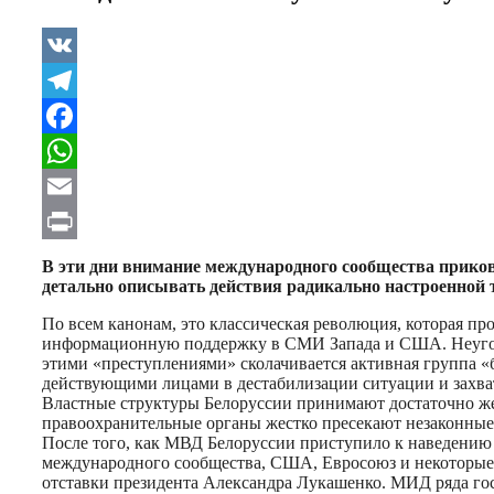
VK
Telegram
Facebook
WhatsApp
Email
Print
В эти дни внимание международного сообщества приков
детально описывать действия радикально настроенной
По всем канонам, это классическая революция, которая пр
информационную поддержку в СМИ Запада и США. Неугодн
этими «преступлениями» сколачивается активная группа «
действующими лицами в дестабилизации ситуации и захвату
Властные структуры Белоруссии принимают достаточно жес
правоохранительные органы жестко пресекают незаконные
После того, как МВД Белоруссии приступило к наведению 
международного сообщества, США, Евросоюз и некоторые л
отставки президента Александра Лукашенко. МИД ряда гос