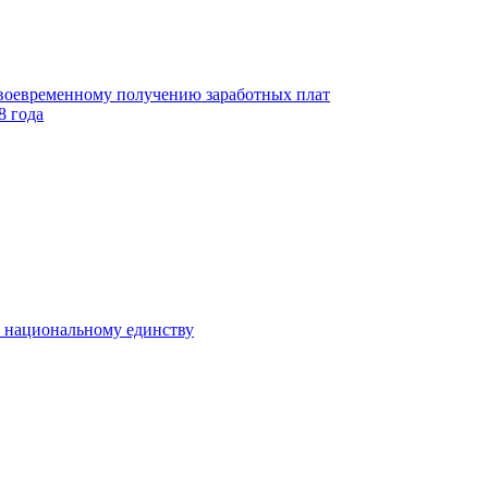
своевременному получению заработных плат
8 года
к национальному единству