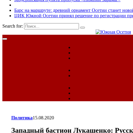
Барс на маршруте: древний орнамент Осетии станет ново
ЦИК Южной Осетии принял решение по регистрации пред
Search for:
Политика
15.08.2020
Западный бастион Лукашенко: Русск