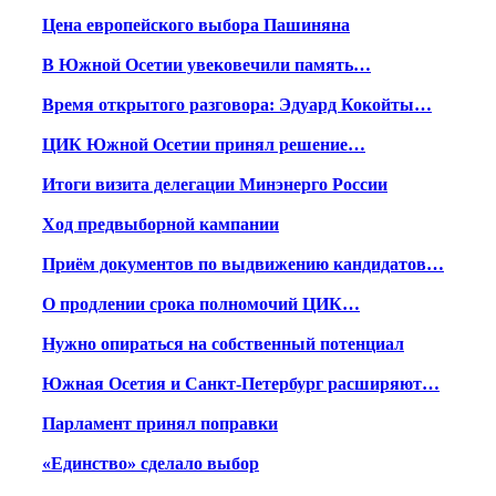
Цена европейского выбора Пашиняна
В Южной Осетии увековечили память…
Время открытого разговора: Эдуард Кокойты…
ЦИК Южной Осетии принял решение…
Итоги визита делегации Минэнерго России
Ход предвыборной кампании
Приём документов по выдвижению кандидатов…
О продлении срока полномочий ЦИК…
Нужно опираться на собственный потенциал
Южная Осетия и Санкт-Петербург расширяют…
Парламент принял поправки
«Единство» сделало выбор