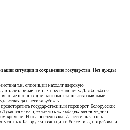
изации ситуации и сохранению государства. Нет нужды
 Действия т.н. оппозиции находят широкую
 тоталитаризме и иных преступлениях. Для борьбы с
ственные организации, которые становятся главными
ударствах дальнего зарубежья.
предотвратить государ-ственный переворот. Белорусские
а Лукашенко на президентских выборах закономерной.
м времени. И она последовала! Агрессивная часть
именить к Белоруссии санкции и более того, потребовали