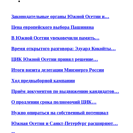
Законодательные органы Южной Осетии и…
Цена европейского выбора Пашиняна
В Южной Осетии увековечили память…
Время открытого разговора: Эдуард Кокойты…
ЦИК Южной Осетии принял решение…
Итоги визита делегации Минэнерго России
Ход предвыборной кампании
Приём документов по выдвижению кандидатов…
О продлении срока полномочий ЦИК…
Нужно опираться на собственный потенциал
Южная Осетия и Санкт-Петербург расширяют…