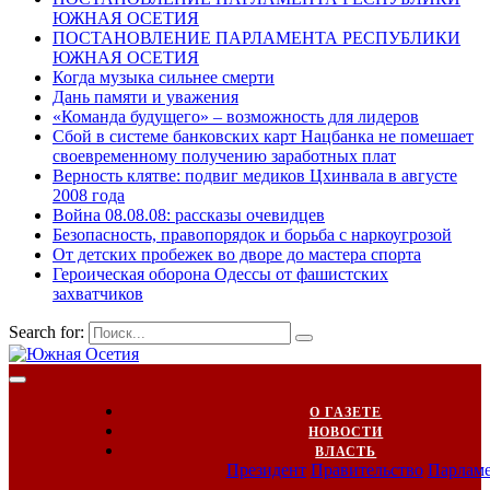
ЮЖНАЯ ОСЕТИЯ
ПОСТАНОВЛЕНИЕ ПАРЛАМЕНТА РЕСПУБЛИКИ
ЮЖНАЯ ОСЕТИЯ
Когда музыка сильнее смерти
Дань памяти и уважения
«Команда будущего» – возможность для лидеров
Сбой в системе банковских карт Нацбанка не помешает
своевременному получению заработных плат
Верность клятве: подвиг медиков Цхинвала в августе
2008 года
Война 08.08.08: рассказы очевидцев
Безопасность, правопорядок и борьба с наркоугрозой
От детских пробежек во дворе до мастера спорта
Героическая оборона Одессы от фашистских
захватчиков
Search for:
О ГАЗЕТЕ
НОВОСТИ
ВЛАСТЬ
Президент
Правительство
Парлам