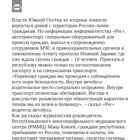
Email
Print
Власти Южной Осетии во вторник помогли
вернуться домой с территории России своим
гражданам. По информации информагентства «Рес»,
автотранспорт, специально оборудованный для
привоза граждан, выехал в сопровождении
сотрудников МЧС и правоохранительных органов к
таможенному пункту пропуска Нижний Зарамаг где
уже ждала группа граждан – 10 человек. Приехать в
республику можно только по югоосетинскому
паспорту и на специальном транспорте.
«Перевозку граждан мы проводим с соблюдением
всех норм безопасности. Внутри автобуса
водительское место специально огорожено. Внутри
транспорт полностью обеззаражен. Им еще в
консульстве разъяснили про обязательный карантин и
теперь мы их везем в больницу», – сказал «Рес»
водитель автобуса.
Как рассказал журналистам руководитель
Республиканского многопрофильного медицинского
центра (РММЦ) Маир Кокоев, граждане республики,
прибывшие из России, помещены в палаты, им
предоставят трехразовое питание, средства гигиены.