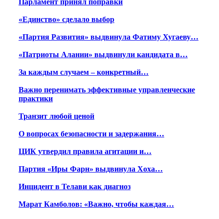
Парламент принял поправки
«Единство» сделало выбор
«Партия Развития» выдвинула Фатиму Хугаеву…
«Патриоты Алании» выдвинули кандидата в…
За каждым случаем – конкретный…
Важно перенимать эффективные управленческие
практики
Транзит любой ценой
О вопросах безопасности и задержания…
ЦИК утвердил правила агитации и…
Партия «Иры Фарн» выдвинула Хоха…
Инцидент в Телави как диагноз
Марат Камболов: «Важно, чтобы каждая…