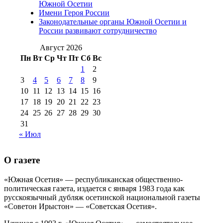
№98 14
Южной Осетии
№98 8 августа 2013 г
(9)
Имени Героя России
августа 2012 г
(14)
Законодательные органы Южной Осетии и
№98+99 11 июля
России развивают сотрудничество
№99 4 августа
2017 г
(9)
№99 4 августа 2015 г
(6)
2016 г
(12)
№99 16
Август 2026
№99 8 июля 2014 г
(9)
Пн
Вт
Ср
Чт
Пт
Сб
Вс
№99+100 10
августа 2012 г
(11)
1
2
августа 2013 г
(12)
3
4
5
6
7
8
9
10
11
12
13
14
15
16
17
18
19
20
21
22
23
24
25
26
27
28
29
30
31
« Июл
О газете
«Южная Осетия» — республиканская общественно-
политическая газета, издается с января 1983 года как
русскоязычный дубляж осетинской национальной газеты
«Советон Ирыстон» — «Советская Осетия».