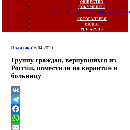
ОБЩЕСТВО
ДОКУМЕНТЫ
Указы Президента
Документы
Постано
ФОТОГАЛЕРЕЯ
ВИДЕО
PDF-АРХИВ
Политика
16.04.2020
Группу граждан, вернувшихся из
России, поместили на карантин в
больницу
VK
Telegram
Facebook
WhatsApp