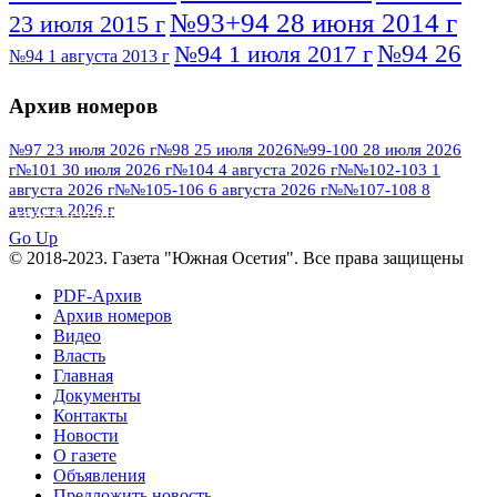
№93+94 28 июня 2014 г
23 июля 2015 г
№94 26
№94 1 июля 2017 г
№94 1 августа 2013 г
июля 2016 г
№95 4 июля 2017 г
№95 1 июля 2014 г
Архив номеров
№95 7 августа 2012 г
№95 25 июля 2015 г
№95 28 июля 2016 г
№95+96 3 августа
№97 23 июля 2026 г
№98 25 июля 2026
№99-100 28 июля 2026
г
№101 30 июля 2026 г
№104 4 августа 2026 г
№№102-103 1
№96 9 августа
2013 г
№96 6 июля 2017 г
августа 2026 г
№№105-106 6 августа 2026 г
№№107-108 8
2012 г
№96+97 3 июля 2014 г
августа 2026 г
№96 28 июля 2015 г
ПОСМОТРЕТЬ ВСЕ
№96+97 30 июля 2016 г
№97
Go Up
№97 6 августа 2013 г
© 2018-2023. Газета "Южная Осетия". Все права защищены
№97 11 августа 2012 г
8 июля 2017 г
PDF-Архив
№97 30 июля 2015 г
№98 1 августа 2015 г
Архив номеров
Видео
№98 2 августа 2016 г
№98 5 июля 2014 г
№98 8
Власть
№98 14 августа 2012 г
августа 2013 г
Главная
Документы
№99 4
№98+99 11 июля 2017 г
№99 4 августа 2015 г
Контакты
августа 2016 г
№99 16
№99 8 июля 2014 г
Новости
О газете
№99+100 10 августа 2013 г
августа 2012 г
Объявления
Предложить новость