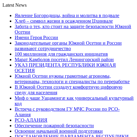
Latest News
Явление Богородицы, война и молитва в подвале
Хлеб – символ жизни в осажденном Цхинвале
Забота о тех, кто стоит на защите безопасности Южной
Осетии
Имени Героя России
Законодательные органы Южной Осетии и России
развивают сотрудничество
100 миллионов для гражданских инициатив
Марат Камболов посетил Ленингорский район
УКАЗ ПРЕЗИДЕНТА РЕСПУБЛИКИ ЮЖНАЯ
ОСЕТИЯ
Южной Осетии нужны грамотные агрономы,
ветеринары, технологи и специалисты по переработке
В Южной Осетии создадут комфортную цифровую
среду для населения
Миф о чаше Уацамонгæ как универсальный культурный
код
Встреча с руководством ГУ МЧС России по РСО-
Алания
РСО-АЛАНИЯ
Обеспечение пожарной безопасности
Освоение начальной военной подготовки
ПОСТАНОВЛЕНИЕ ПАРЛАМЕНТА РЕСПУБЛИКИ