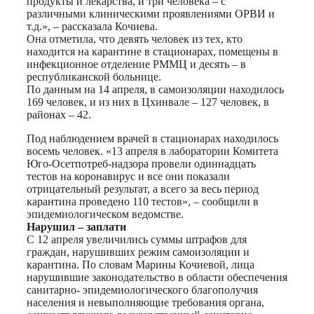
продукты и лекарства, и три человека – с
различными клиническими проявлениями ОРВИ и
т.д.», – рассказала Кочиева.
Она отметила, что девять человек из тех, кто
находится на карантине в стационарах, помещены в
инфекционное отделение РММЦ и десять – в
республиканской больнице.
По данным на 14 апреля, в самоизоляции находилось
169 человек, и из них в Цхинвале – 127 человек, в
районах – 42.
Под наблюдением врачей в стационарах находилось
восемь человек. «13 апреля в лаборатории Комитета
Юго-Осетпотреб-надзора провели одиннадцать
тестов на коронавирус и все они показали
отрицательный результат, а всего за весь период
карантина проведено 110 тестов», – сообщили в
эпидемиологическом ведомстве.
Нарушил – заплати
С 12 апреля увеличились суммы штрафов для
граждан, нарушивших режим самоизоляции и
карантина. По словам Марины Кочиевой, лица
нарушившие законодательство в области обеспечения
санитарно- эпидемиологического благополучия
населения и невыполняющие требования органа,