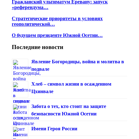
Гражданский ультиматум Еревану: запуск
«референдума…
Стратегические приоритеты в условиях
геополитической…
О будущем президенте Южной Осетии…
Последние новости
Явление Богородицы, война и молитва в
подвале
Хлеб – символ жизни в осажденном
Цхинвале
Забота о тех, кто стоит на защите
безопасности Южной Осетии
Имени Героя России