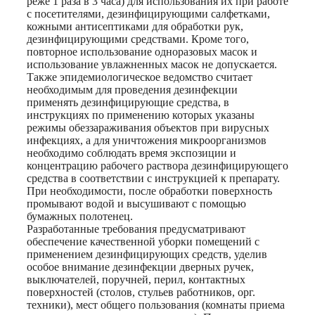
реже 1 раза в 3 часа) для использования их при работе
с посетителями, дезинфицирующими салфетками,
кожными антисептиками для обработки рук,
дезинфицирующими средствами. Кроме того,
повторное использование одноразовых масок и
использование увлажненных масок не допускается.
Также эпидемиологическое ведомство считает
необходимым для проведения дезинфекции
применять дезинфицирующие средства, в
инструкциях по применению которых указаны
режимы обеззараживания объектов при вирусных
инфекциях, а для уничтожения микроорганизмов
необходимо соблюдать время экспозиции и
концентрацию рабочего раствора дезинфицирующего
средства в соответствии с инструкцией к препарату.
При необходимости, после обработки поверхность
промывают водой и высушивают с помощью
бумажных полотенец.
Разработанные требования предусматривают
обеспечение качественной уборки помещений с
применением дезинфицирующих средств, уделив
особое внимание дезинфекции дверных ручек,
выключателей, поручней, перил, контактных
поверхностей (столов, стульев работников, орг.
техники), мест общего пользования (комнаты приема