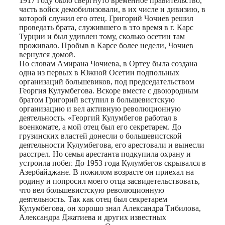
1917 году было свергнуто временное правительство,
часть войск демобилизовали, в их числе и дивизию, в
которой служил его отец. Григорий Чочиев решил
проведать брата, служившего в это время в г. Карс
Турции и был удивлен тому, сколько осетин там
проживало. Пробыв в Карсе более недели, Чочиев
вернулся домой.
По словам Амирана Чочиева, в Ортеу была создана
одна из первых в Южной Осетии подпольных
организаций большевиков, под председательством
Георгия Кулумбегова. Вскоре вместе с двоюродным
братом Григорий вступил в большевистскую
организацию и вел активную революционную
деятельность. «Георгий Кулумбегов работал в
военкомате, а мой отец был его секретарем. До
грузинских властей донесли о большевистской
деятельности Кулумбегова, его арестовали и вынесли
расстрел. Но семья арестанта подкупила охрану и
устроила побег. До 1953 года Кулумбегов скрывался в
Азербайджане. В пожилом возрасте он приехал на
родину и попросил моего отца засвидетельствовать,
что вел большевистскую революционную
деятельность. Так как отец был секретарем
Кулумбегова, он хорошо знал Александра Тибилова,
Александра Джатиева и других известных