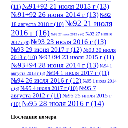
№91+92 21 июля 2015 г
(13)
(11)
№91+92 26 июня 2014 г
(13)
№92
№92 21 июля
18 августа 2018 г
(10)
2016 г
(16)
№92 27 июня
№92 27 июля 2013 г
(6)
№93 23 июля 2016 г
(13)
2017 г
(8)
№93 29 июня 2017 г
(12)
№93 30 июля
№93+94 23 июля 2015 г
(11)
2013 г
(10)
№93+94 28 июня 2014 г
(13)
№94 1
№94 1 июля 2017 г
(11)
августа 2013 г
(8)
№94 26 июля 2016 г
(12)
№95 1 июля 2014
№95 7
№95 4 июля 2017 г
(10)
г
(8)
августа 2012 г
(11)
№95 25 июля 2015 г
№95 28 июля 2016 г
(14)
(10)
№95+96 3 августа 2013 г
(11)
№96 6
Последние номера
№96 9 августа 2012
июля 2017 г
(11)
г
(13)