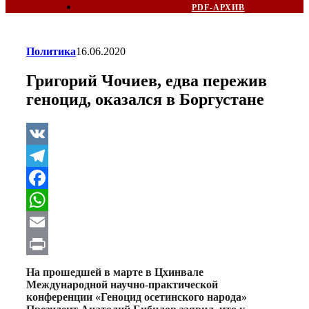
PDF-АРХИВ
Политика
16.06.2020
Григорий Чочиев, едва пережив
геноцид, оказался в Боргустане
VK
Telegram
Facebook
WhatsApp
Email
Print
На прошедшей в марте в Цхинвале
Международной научно-практической
конференции «Геноцид осетинского народа»