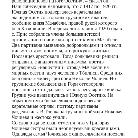
революционеров на юге Осетии», – сказал он.
Наш собеседник напомнил, что с 1917 по 1920 гг.
Южная Осетия подвергалась карательным
экспедициям со стороны грузинских властей,
особенно князя Мачабели, правой рукой которого
был Казишвили. В первых числах июня 1920 года в
с. Прис собрались члены большевистской
организации и написали протест князю Мачабели.
Два партизана вызвались добровольцами и отнесли
письмо князю, понимая, что рискуют жизнью.
Посланцев арестовали. Тогда большевики решили
отправить с аналогичным письмом, против
регулярных «нашествий» отряда Мачабели на
мирных осетин, двух человек в Тбилиси. Среди них
был однофамилец Григория Николай Чочиев. Но
грузинские большевики в Гори отговорили
посланцев ехать дальше, так как регулярные войска
Грузии уже выдвинулись в Южную Осетию. На
обратном пути большевиков подстерегали
карательные отряды, поэтому партизаны
разделились. В Тлиакана грузины поймали Николая
Чочиева и жестоко убили.
Со слов отца ветеран отметил, что у Григория
Чочиева сестры были неописуемыми красавицами.
Однажды семья Чочиевых с односельчанами поехали