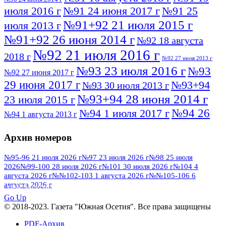
июля 2016 г
№91 24 июня 2017 г
№91 25
№91+92 21 июля 2015 г
июля 2013 г
№91+92 26 июня 2014 г
№92 18 августа
№92 21 июля 2016 г
2018 г
№92 27 июля 2013 г
№93 23 июля 2016 г
№93
№92 27 июня 2017 г
29 июня 2017 г
№93+94
№93 30 июля 2013 г
№93+94 28 июня 2014 г
23 июля 2015 г
№94 26
№94 1 июля 2017 г
№94 1 августа 2013 г
июля 2016 г
№95 4 июля 2017 г
№95 1 июля 2014 г
Архив номеров
№95 7 августа 2012 г
№95 25 июля 2015 г
№95 28 июля 2016 г
№95+96 3 августа
№95-96 21 июля 2026 г
№97 23 июля 2026 г
№98 25 июля
2026
№99-100 28 июля 2026 г
№101 30 июля 2026 г
№104 4
№96 9 августа
2013 г
№96 6 июля 2017 г
августа 2026 г
№№102-103 1 августа 2026 г
№№105-106 6
2012 г
№96+97 3 июля 2014 г
августа 2026 г
№96 28 июля 2015 г
ПОСМОТРЕТЬ ВСЕ
№96+97 30 июля 2016 г
№97
Go Up
№97 6 августа 2013 г
© 2018-2023. Газета "Южная Осетия". Все права защищены
№97 11 августа 2012 г
8 июля 2017 г
PDF-Архив