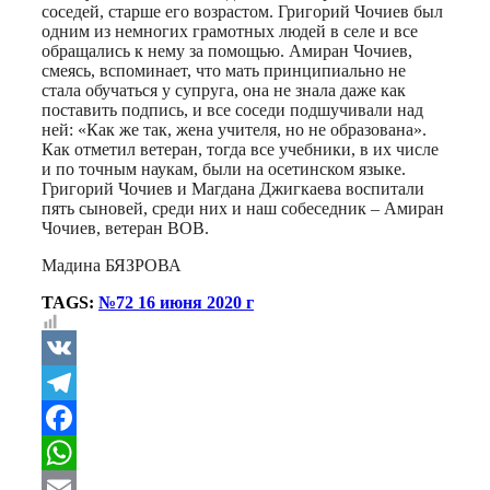
соседей, старше его возрастом. Григорий Чочиев был
одним из немногих грамотных людей в селе и все
обращались к нему за помощью. Амиран Чочиев,
смеясь, вспоминает, что мать принципиально не
стала обучаться у супруга, она не знала даже как
поставить подпись, и все соседи подшучивали над
ней: «Как же так, жена учителя, но не образована».
Как отметил ветеран, тогда все учебники, в их числе
и по точным наукам, были на осетинском языке.
Григорий Чочиев и Магдана Джигкаева воспитали
пять сыновей, среди них и наш собеседник – Амиран
Чочиев, ветеран ВОВ.
Мадина БЯЗРОВА
TAGS:
№72 16 июня 2020 г
VK
Telegram
Facebook
WhatsApp