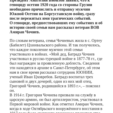
Президент Анатолий Бибилов заявил, что к
геноциду осетин 1920 года со стороны Грузии
необходимо причислить и отправку мужчин
Южной Осетии на Боргустанскую войну, сразу
после пережитых ими трагических событий.
О геноциде, предшествовавших ему событиях и об
истории своей семьи нам рассказал ветеран ВОВ
Амиран Чочиев.
По словам ветерана, семья Чочиевых жила в с. Ортеу
(Бабилет) Цхинвальского района. И так получилось,
что каждое поколение мужчин этой семьи
участвовало в войнах. «Мой дед, Батрадз Чочиев
участвовал в русско-турецкой войне в 1877-78 гг., где
был награжден за проявленную доблесть. Сведения
эти находятся в архиве в Санкт-Петербурге, об этом
нам в свое время рассказал сотрудник ЮОНИИ,
ученый Иван Цховребов. Батрадз воспитал трех
сыновей и двух дочерей, один из них мой отец,
Григорий Чочиев, родившийся в 1893 г.», – пояснил
он.
В 1914 г. Григория Чочиева призвали на службу в
царскую армию, он был артиллеристом, участвовал в
Первой мировой войне. Как отметил Амиран Чочиев,
когда в ходе Октябрьского вооружённого восстания в