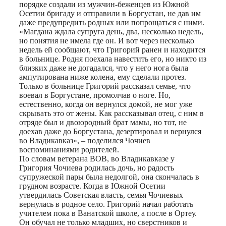
порядке создали из мужчин-беженцев из Южной
Осетии бригаду и отправили в Боргустан, не дав им
даже предупредить родных или попрощаться с ними.
«Магдана ждала супруга день, два, несколько недель,
но понятия не имела где он. И вот через несколько
недель ей сообщают, что Григорий ранен и находится
в больнице. Родня поехала навестить его, но никто из
близких даже не догадался, что у него нога была
ампутирована ниже колена, ему сделали протез.
Только в больнице Григорий рассказал семье, что
воевал в Боргустане, промолчав о ноге. Но,
естественно, когда он вернулся домой, не мог уже
скрывать это от жены. Как рассказывал отец, с ним в
отряде был и двоюродный брат мамы, но тот, не
доехав даже до Боргустана, дезертировал и вернулся
во Владикавказ», – поделился Чочиев
воспоминаниями родителей.
По словам ветерана ВОВ, во Владикавказе у
Григория Чочиева родилась дочь, но радость
супружеской пары была недолгой, она скончалась в
грудном возрасте. Когда в Южной Осетии
утвердилась Советская власть, семья Чочиевых
вернулась в родное село. Григорий начал работать
учителем пока в Ванатской школе, а после в Ортеу.
Он обучал не только младших, но сверстников и