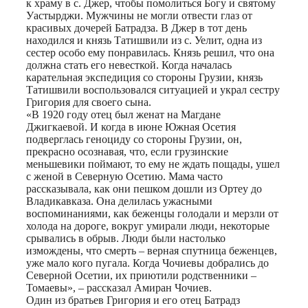
к храму в с. Джер, чтобы помолиться Богу и святому
Уастырджи. Мужчины не могли отвести глаз от
красивых дочерей Батрадза. В Джер в тот день
находился и князь Татишвили из с. Уелит, одна из
сестер особо ему понравилась. Князь решил, что она
должна стать его невесткой. Когда началась
карательная экспедиция со стороны Грузии, князь
Татишвили воспользовался ситуацией и украл сестру
Григория для своего сына.
«В 1920 году отец был женат на Магдане
Джигкаевой. И когда в июне Южная Осетия
подверглась геноциду со стороны Грузии, он,
прекрасно осознавая, что, если грузинские
меньшевики поймают, то ему не ждать пощады, ушел
с женой в Северную Осетию. Мама часто
рассказывала, как они пешком дошли из Ортеу до
Владикавказа. Она делилась ужасными
воспоминаниями, как беженцы голодали и мерзли от
холода на дороге, вокруг умирали люди, некоторые
срывались в обрыв. Люди были настолько
измождены, что смерть – верная спутница беженцев,
уже мало кого пугала. Когда Чочиевы добрались до
Северной Осетии, их приютили родственники –
Томаевы», – рассказал Амиран Чочиев.
Один из братьев Григория и его отец Батрадз