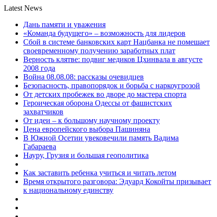
Latest News
Дань памяти и уважения
«Команда будущего» – возможность для лидеров
Сбой в системе банковских карт Нацбанка не помешает
своевременному получению заработных плат
Верность клятве: подвиг медиков Цхинвала в августе
2008 года
Война 08.08.08: рассказы очевидцев
Безопасность, правопорядок и борьба с наркоугрозой
От детских пробежек во дворе до мастера спорта
Героическая оборона Одессы от фашистских
захватчиков
От идеи – к большому научному проекту
Цена европейского выбора Пашиняна
В Южной Осетии увековечили память Вадима
Габараева
Науру, Грузия и большая геополитика
Как заставить ребенка учиться и читать летом
Время открытого разговора: Эдуард Кокойты призывает
к национальному единству