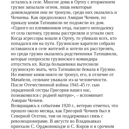
остались в селе. Многие дома в Ортеу с вторжением
грузин запылали огнем, лишь некоторые
домовладения они не тронули, среди них оказались и
Чочиевы. Как предположил Амиран Чочиев, по
приказу князя Татишвили не подожгли их дом.
«Одного из племянников отца, пасшего неподалеку
от села скотину, грузины расстреляли и угнали скот.
Когда агрессоры вошли в Ортеу, то убивали всех, кто
попадался им на пути. Грузинские каратели собрали
оставшихся в селе жителей и хотели их расстрелять,
но среди грузин оказались родственники Татишвили,
которые попросили грузинского командира
отпустить их. Когда большевики вытеснили
грузинскую знать, чета Татишвили бежала в Грузию.
Но имение князя никто не тронул, его, в отличие от
Мачабели, сельчане уважали из-за человечности.
После Отечественной войны 1941-45 гг. сын
украденной сестры Григория нашел нас,
познакомился с родней матери», – вспоминает
Амиран Чочиев.
Возвращаясь к событиям 1920 г., ветеран отметил, что
прошло около месяца, как Григорий Чочиев был в
Северной Осетии, там он поддерживал связь с
революционерами. В августе во Владикавказ
приехали С. Орджоникидзе и С. Киров и в срочном