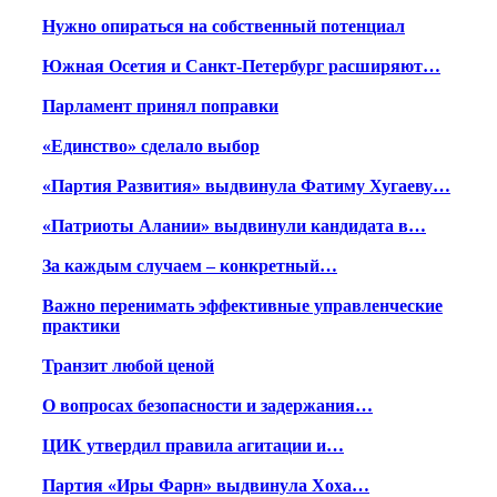
Нужно опираться на собственный потенциал
Южная Осетия и Санкт-Петербург расширяют…
Парламент принял поправки
«Единство» сделало выбор
«Партия Развития» выдвинула Фатиму Хугаеву…
«Патриоты Алании» выдвинули кандидата в…
За каждым случаем – конкретный…
Важно перенимать эффективные управленческие
практики
Транзит любой ценой
О вопросах безопасности и задержания…
ЦИК утвердил правила агитации и…
Партия «Иры Фарн» выдвинула Хоха…