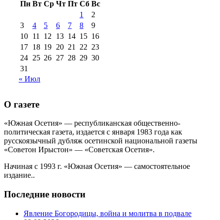
Пн
Вт
Ср
Чт
Пт
Сб
Вс
№99+100 10
августа 2012 г
(11)
1
2
августа 2013 г
(12)
3
4
5
6
7
8
9
10
11
12
13
14
15
16
17
18
19
20
21
22
23
24
25
26
27
28
29
30
31
« Июл
О газете
«Южная Осетия» — республиканская общественно-
политическая газета, издается с января 1983 года как
русскоязычный дубляж осетинской национальной газеты
«Советон Ирыстон» — «Советская Осетия».
Начиная с 1993 г. «Южная Осетия» — самостоятельное
издание..
Последние новости
Явление Богородицы, война и молитва в подвале