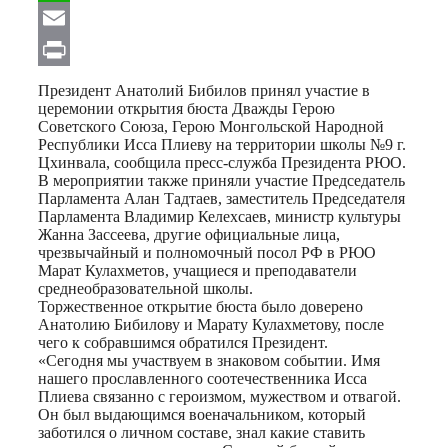
WhatsApp
Email
Print
Президент Анатолий Бибилов принял участие в
церемонии открытия бюста Дважды Герою
Советского Союза, Герою Монгольской Народной
Республики Исса Плиеву на территории школы №9 г.
Цхинвала, сообщила пресс-служба Президента РЮО.
В мероприятии также приняли участие Председатель
Парламента Алан Тадтаев, заместитель Председателя
Парламента Владимир Келехсаев, министр культуры
Жанна Зассеева, другие официальные лица,
чрезвычайный и полномочный посол РФ в РЮО
Марат Кулахметов, учащиеся и преподаватели
среднеобразовательной школы.
Торжественное открытие бюста было доверено
Анатолию Бибилову и Марату Кулахметову, после
чего к собравшимся обратился Президент.
«Сегодня мы участвуем в знаковом событии. Имя
нашего прославленного соотечественника Исса
Плиева связанно с героизмом, мужеством и отвагой.
Он был выдающимся военачальником, который
заботился о личном составе, знал какие ставить