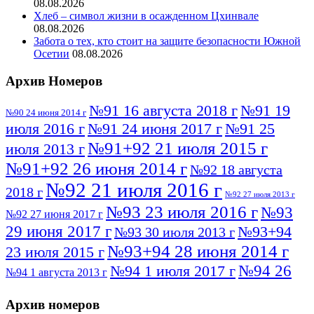
08.08.2026
Хлеб – символ жизни в осажденном Цхинвале
08.08.2026
Забота о тех, кто стоит на защите безопасности Южной
Осетии
08.08.2026
Архив Номеров
№91 16 августа 2018 г
№91 19
№90 24 июня 2014 г
июля 2016 г
№91 24 июня 2017 г
№91 25
№91+92 21 июля 2015 г
июля 2013 г
№91+92 26 июня 2014 г
№92 18 августа
№92 21 июля 2016 г
2018 г
№92 27 июля 2013 г
№93 23 июля 2016 г
№93
№92 27 июня 2017 г
29 июня 2017 г
№93+94
№93 30 июля 2013 г
№93+94 28 июня 2014 г
23 июля 2015 г
№94 26
№94 1 июля 2017 г
№94 1 августа 2013 г
июля 2016 г
№95 4 июля 2017 г
№95 1 июля 2014 г
Архив номеров
№95 7 августа 2012 г
№95 25 июля 2015 г