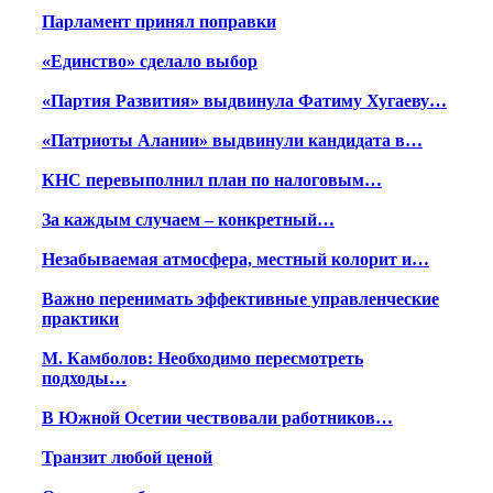
Парламент принял поправки
«Единство» сделало выбор
«Партия Развития» выдвинула Фатиму Хугаеву…
«Патриоты Алании» выдвинули кандидата в…
КНС перевыполнил план по налоговым…
За каждым случаем – конкретный…
Незабываемая атмосфера, местный колорит и…
Важно перенимать эффективные управленческие
практики
М. Камболов: Необходимо пересмотреть
подходы…
В Южной Осетии чествовали работников…
Транзит любой ценой