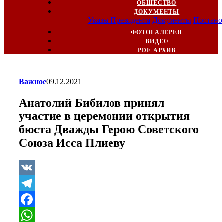
ОБЩЕСТВО
ДОКУМЕНТЫ
Указы Президента
Документы
Постано
ФОТОГАЛЕРЕЯ
ВИДЕО
PDF-АРХИВ
Важное
09.12.2021
Анатолий Бибилов принял
участие в церемонии открытия
бюста Дважды Герою Советского
Союза Исса Плиеву
VK
Telegram
Facebook