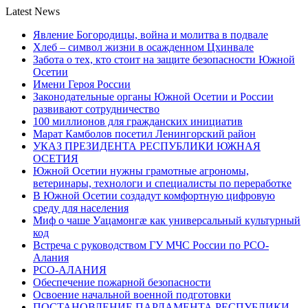
Latest News
Явление Богородицы, война и молитва в подвале
Хлеб – символ жизни в осажденном Цхинвале
Забота о тех, кто стоит на защите безопасности Южной
Осетии
Имени Героя России
Законодательные органы Южной Осетии и России
развивают сотрудничество
100 миллионов для гражданских инициатив
Марат Камболов посетил Ленингорский район
УКАЗ ПРЕЗИДЕНТА РЕСПУБЛИКИ ЮЖНАЯ
ОСЕТИЯ
Южной Осетии нужны грамотные агрономы,
ветеринары, технологи и специалисты по переработке
В Южной Осетии создадут комфортную цифровую
среду для населения
Миф о чаше Уацамонгæ как универсальный культурный
код
Встреча с руководством ГУ МЧС России по РСО-
Алания
РСО-АЛАНИЯ
Обеспечение пожарной безопасности
Освоение начальной военной подготовки
ПОСТАНОВЛЕНИЕ ПАРЛАМЕНТА РЕСПУБЛИКИ