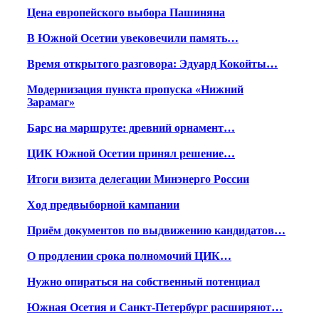
Цена европейского выбора Пашиняна
В Южной Осетии увековечили память…
Время открытого разговора: Эдуард Кокойты…
Модернизация пункта пропуска «Нижний
Зарамаг»
Барс на маршруте: древний орнамент…
ЦИК Южной Осетии принял решение…
Итоги визита делегации Минэнерго России
Ход предвыборной кампании
Приём документов по выдвижению кандидатов…
О продлении срока полномочий ЦИК…
Нужно опираться на собственный потенциал
Южная Осетия и Санкт-Петербург расширяют…