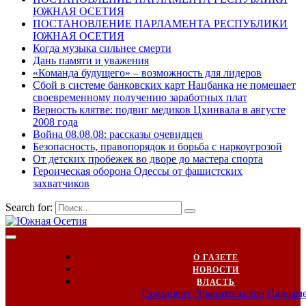
ЮЖНАЯ ОСЕТИЯ
ПОСТАНОВЛЕНИЕ ПАРЛАМЕНТА РЕСПУБЛИКИ
ЮЖНАЯ ОСЕТИЯ
Когда музыка сильнее смерти
Дань памяти и уважения
«Команда будущего» – возможность для лидеров
Сбой в системе банковских карт Нацбанка не помешает
своевременному получению заработных плат
Верность клятве: подвиг медиков Цхинвала в августе
2008 года
Война 08.08.08: рассказы очевидцев
Безопасность, правопорядок и борьба с наркоугрозой
От детских пробежек во дворе до мастера спорта
Героическая оборона Одессы от фашистских
захватчиков
Search for:
О ГАЗЕТЕ
НОВОСТИ
ВЛАСТЬ
Президент
Правительство
Парлам