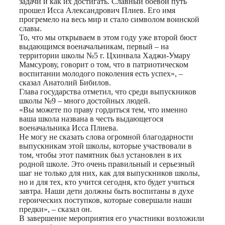
задачи и как их достигать. Славный боевой путь
прошел Исса Александрович Плиев. Его имя
прогремело на весь мир и стало символом воинской
славы.
То, что мы открываем в этом году уже второй бюст
выдающимся военачальникам, первый – на
территории школы №5 г. Цхинвала Хаджи-Умару
Мамсурову, говорит о том, что в патриотическом
воспитании молодого поколения есть успех», –
сказал Анатолий Бибилов.
Глава государства отметил, что среди выпускников
школы №9 – много достойных людей.
«Вы можете по праву гордиться тем, что именно
ваша школа названа в честь выдающегося
военачальника Исса Плиева.
Не могу не сказать слова огромной благодарности
выпускникам этой школы, которые участвовали в
том, чтобы этот памятник был установлен в их
родной школе. Это очень правильный и серьезный
шаг не только для них, как для выпускников школы,
но и для тех, кто учится сегодня, кто будет учиться
завтра. Наши дети должны быть воспитаны в духе
героических поступков, которые совершали наши
предки», – сказал он.
В завершение мероприятия его участники возложили